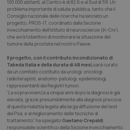
100.000 abitanti, al Centro è di 82,6 e al Sud di 59. Un
Calabria
Asma & BPCO
problema importante di salute pubblica, tanto che il
Consiglio nazionale delle ricerche ha lanciato un
Campania
Car-T
progetto, PROS-IT, coordinato dalla Sezione
invecchiamento dell’Istituto di neuroscienze (In-Cnr),
Emilia-Romagna
Colesterolo & coronaropatie
che avrà l’obiettivo di monitorare la situazione del
tumore della prostata nel nostro Paese.
Friuli Venezia Giulia
Dermatite Atopica
Il progetto, con il contributo incondizionato di
Lazio
Diabete & glucometri
Takeda Italia e della durata di 48 mesi,
sarà curato
da un comitato costituito da urologi, oncologi,
radioterapisti, anatomo-patologi, epidemiologi,
Liguria
Disturbi dell’umore
rappresentanti dei Registri tumori.
“La sopravvivenza a cinque anni dopo la diagnosi è già
Lombardia
Dolore
elevata, grazie presumibilmente alla diagnosi precoce
di questa malattia legata alla larga diffusione del test
Marche
Donna & Salute
del Psa, e al miglioramento delle tecniche di
trattamento”, ha spiegato
Gaetano Crepaldi
,
Molise
Epatiti
responsabile scientifico della Sezione invecchiamento