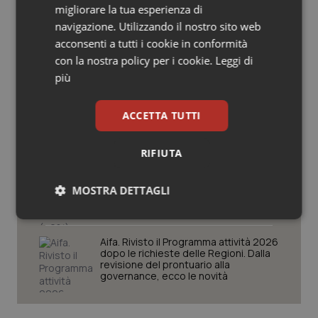
migliorare la tua esperienza di
Salute orale & impianti
navigazione. Utilizzando il nostro sito web
Ebola in Congo. Oms e Africa Cdc:
“Epidemia più veloce della risposta”.
acconsenti a tutti i cookie in conformità
Quasi 4mila casi e 1.801 morti
Sangue & coagulazione
con la nostra policy per i cookie.
Leggi di
più
Tiroide
West Nile. D’Alterio (Rete IZS):
“Sorveglianza e dati scientifici, senza
ACCETTA TUTTI
allarmismi. Sistema italiano
Tumore al seno
preparato”
RIFIUTA
Tumore ovarico
La spesa farmaceutica sale a 39,3
miliardi (+6%). Prosegue il boom dei
farmaci per diabete e obesità e cala
MOSTRA DETTAGLI
uso antibiotici. Ecco il Rapporto
Tumori del Polmone & Testa Collo
OsMed 2025
Necessari
Statistici
Marketing
Tumori gastrointestinali
Aifa. Rivisto il Programma attività 2026
dopo le richieste delle Regioni. Dalla
revisione del prontuario alla
Ulcera & Reflusso
governance, ecco le novità
Vaccini