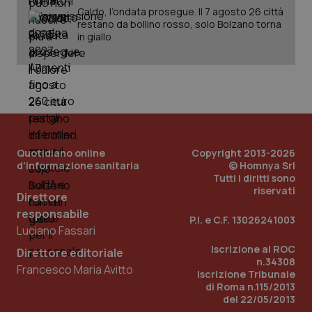
Caldo, l’ondata prosegue. Il 7 agosto 26 città
restano da bollino rosso, solo Bolzano torna
in giallo
PHPSESSID
Sessio
PHP.net
www.quotidianosanita.it
Quotidiano online
Copyright 2013-2026
d'informazione sanitaria
© Homnya Srl
Tutti i diritti sono
riservati
Direttore
responsabile
P.I. e C.F. 13026241003
Luciano Fassari
Iscrizione al ROC
Direttore editoriale
n.34308
Francesco Maria Avitto
Iscrizione Tribunale
di Roma n.115/2013
del 22/05/2013