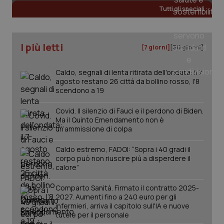
Tutti gli speciali
_ga
1 anno
Google LLC
mes
.quotidianosanita.it
I più letti
[7 giorni]
[30 giorni]
Caldo, segnali di lenta ritirata dell'ondata: il 7
agosto restano 26 città da bollino rosso, l'8
scendono a 19
Covid. Il silenzio di Fauci e il perdono di Biden.
Ma il Quinto Emendamento non è
un’ammissione di colpa
Caldo estremo, FADOI: “Sopra i 40 gradi il
corpo può non riuscire più a disperdere il
calore”
Comparto Sanità. Firmato il contratto 2025-
2027. Aumenti fino a 240 euro per gli
infermieri, arriva il capitolo sull'IA e nuove
tutele per il personale