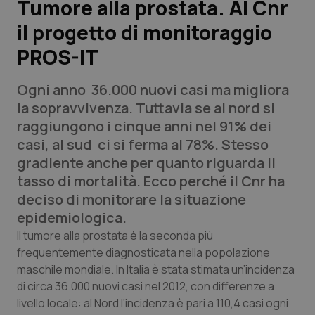
Tumore alla prostata. Al Cnr
il progetto di monitoraggio
Scienza e Farmaci
PROS-IT
Studi e Analisi
Ogni anno 36.000 nuovi casi ma migliora
Lettere al direttore
la sopravvivenza. Tuttavia se al nord si
raggiungono i cinque anni nel 91% dei
Edizioni Regionali
casi, al sud ci si ferma al 78%. Stesso
gradiente anche per quanto riguarda il
QS Pro
tasso di mortalità. Ecco perché il Cnr ha
deciso di monitorare la situazione
Professionisti Sanitari.AI
epidemiologica.
Il tumore alla prostata è la seconda più
Abruzzo
QS Pro Gold
frequentemente diagnosticata nella popolazione
maschile mondiale. In Italia è stata stimata un’incidenza
QS Club
Newsletter
di circa 36.000 nuovi casi nel 2012, con differenze a
Basilicata
Artrite & artrosi
livello locale: al Nord l’incidenza è pari a 110,4 casi ogni