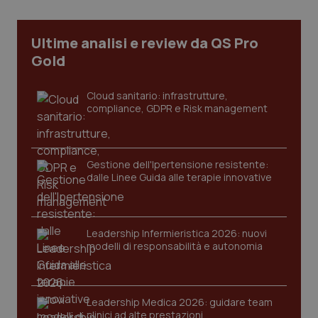
Necessari
Statistici
Marketing
I cookie necessari contribuiscono a rendere fruibile il
Ultime analisi e review da QS Pro
sito web abilitandone funzionalità di base quali la
navigazione sulle pagine e l'accesso alle aree
Gold
protette del sito. Il sito web non è in grado di
funzionare correttamente senza questi cookie.
Cloud sanitario: infrastrutture,
Nome
Fornitore
/
Dominio
Scaden
compliance, GDPR e Risk management
VISITOR_PRIVACY_METADATA
5 mesi
YouTube
settim
.youtube.com
Gestione dell'Ipertensione resistente:
dalle Linee Guida alle terapie innovative
Leadership Infermieristica 2026: nuovi
modelli di responsabilità e autonomia
Leadership Medica 2026: guidare team
clinici ad alte prestazioni