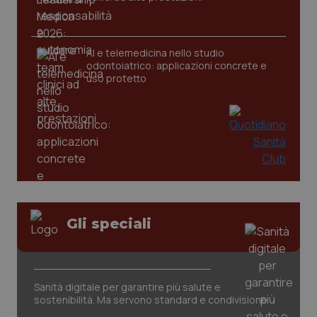
CookieScriptConsent
5 mesi
CookieScript
settim
www.quotidianosanita.it
AI e telemedicina nello studio
odontoiatrico: applicazioni concrete e
uso protetto
tracking-sites-ironfish-
www.quotidianosanita.it
4
tracking-enable
settim
Gli speciali
2 gior
Sanità digitale per garantire più salute e
tracking-sites-ironfish-
www.quotidianosanita.it
4
session-id
settim
sostenibilità. Ma servono standard e condivisione
2 gior