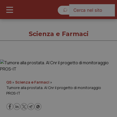
Sabato 8 Agosto 2026
Scienza e Farmaci
Scienza e Farmaci
Cronache
QS
»
Scienza e Farmaci
»
Tumore alla prostata. Al Cnr il progetto di monitoraggio
Governo e Parlamento
PROS-IT
Regioni e Asl
Lavoro e Professioni