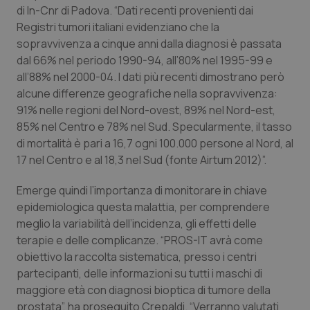
di In-Cnr di Padova. “Dati recenti provenienti dai
Piemonte
HIV
Registri tumori italiani evidenziano che la
sopravvivenza a cinque anni dalla diagnosi è passata
Provincia Autonoma di Bolzano
Infezioni & Febbre
dal 66% nel periodo 1990-94, all’80% nel 1995-99 e
all’88% nel 2000-04. I dati più recenti dimostrano però
alcune differenze geografiche nella sopravvivenza:
Provincia Autonoma di Trento
Ipertensione & Scompenso
91% nelle regioni del Nord-ovest, 89% nel Nord-est,
85% nel Centro e 78% nel Sud. Specularmente, il tasso
Puglia
Malattie rare
di mortalità è pari a 16,7 ogni 100.000 persone al Nord, al
17 nel Centro e al 18,3 nel Sud (fonte Airtum 2012)”.
Sardegna
Malattia di Crohn & Rettocolite Ulcerosa
Emerge quindi l’importanza di monitorare in chiave
Sicilia
Neuroscienze & patologie neurodegenerative
epidemiologica questa malattia, per comprendere
meglio la variabilità dell’incidenza, gli effetti delle
Toscana
Obesità
terapie e delle complicanze. “PROS-IT avrà come
obiettivo la raccolta sistematica, presso i centri
partecipanti, delle informazioni su tutti i maschi di
Umbria
Oftalmologia
maggiore età con diagnosi bioptica di tumore della
prostata”, ha proseguito Crepaldi. “Verranno valutati