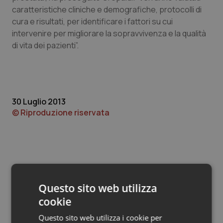
Valle D’Aosta
Oncodermatologia
caratteristiche cliniche e demografiche, protocolli di
cura e risultati, per identificare i fattori su cui
Veneto
Oncoematologia
intervenire per migliorare la sopravvivenza e la qualità
di vita dei pazienti”.
Oncologia & Nutrizione
Psoriasi & pelle
30 Luglio 2013
Quotidiano Cardiologia
© Riproduzione riservata
Quotidiano Chirurgia
Quotidiano Oncologia
Quotidiano Pediatria
Questo sito web utilizza
Potrebbe interessarti in
cookie
Rene & patologie urogenitali
Scienza e Farmaci
Questo sito web utilizza i cookie per