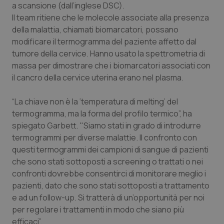
a scansione (dall’inglese DSC).
Piemonte
HIV
Il team ritiene che le molecole associate alla presenza
della malattia, chiamati biomarcatori, possano
modificare il termogramma del paziente affetto dal
Provincia Autonoma di Bolzano
Infezioni & Febbre
tumore della cervice. Hanno usato la spettrometria di
massa per dimostrare che i biomarcatori associati con
Provincia Autonoma di Trento
Ipertensione & Scompenso
il cancro della cervice uterina erano nel plasma.
Puglia
Malattie rare
“La chiave non è la ‘temperatura di melting’ del
termogramma, ma la forma del profilo termico”, ha
Sardegna
Malattia di Crohn & Rettocolite Ulcerosa
spiegato Garbett.
"Siamo stati in grado di introdurre
termogrammi per diverse malattie. Il confronto con
Sicilia
Neuroscienze & patologie neurodegenerative
questi termogrammi dei campioni di sangue di pazienti
che sono stati sottoposti a screening o trattati o nei
Toscana
Obesità
confronti dovrebbe consentirci di monitorare meglio i
pazienti, dato che sono stati sottoposti a trattamento
e ad un follow-up. Si tratterà di un’opportunità per noi
Umbria
Oftalmologia
per regolare i trattamenti in modo che siano più
efficaci”.