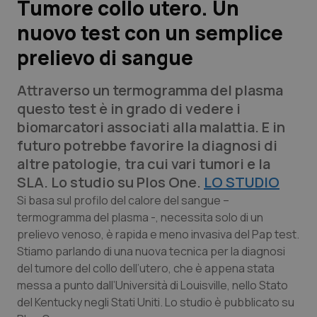
Tumore collo utero. Un
nuovo test con un semplice
Scienza e Farmaci
prelievo di sangue
Studi e Analisi
Attraverso un termogramma del plasma
Lettere al direttore
questo test è in grado di vedere i
biomarcatori associati alla malattia. E in
Edizioni Regionali
futuro potrebbe favorire la diagnosi di
altre patologie, tra cui vari tumori e la
QS Pro
SLA. Lo studio su
Plos One.
LO STUDIO
Si basa sul profilo del calore del sangue –
Professionisti Sanitari.AI
termogramma del plasma -, necessita solo di un
prelievo venoso, è rapida e meno invasiva del Pap test.
Stiamo parlando di una nuova tecnica per la diagnosi
Abruzzo
QS Pro Gold
del tumore del collo dell’utero, che è appena stata
messa a punto dall’Università di Louisville, nello Stato
QS Club
Newsletter
Basilicata
Artrite & artrosi
del Kentucky negli Stati Uniti. Lo studio è pubblicato su