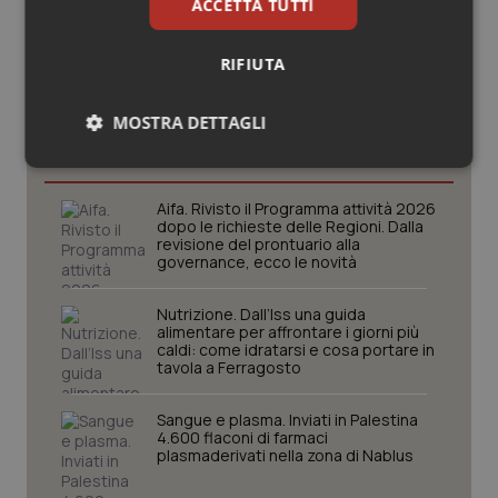
ACCETTA TUTTI
RIFIUTA
Potrebbe interessarti in
MOSTRA DETTAGLI
Scienza e Farmaci
Necessari
Statistici
Marketing
Aifa. Rivisto il Programma attività 2026
dopo le richieste delle Regioni. Dalla
revisione del prontuario alla
governance, ecco le novità
Nutrizione. Dall’Iss una guida
Necessari
Statistici
Marketing
alimentare per affrontare i giorni più
caldi: come idratarsi e cosa portare in
tavola a Ferragosto
I cookie necessari contribuiscono a rendere fruibile il
sito web abilitandone funzionalità di base quali la
navigazione sulle pagine e l'accesso alle aree
Sangue e plasma. Inviati in Palestina
protette del sito. Il sito web non è in grado di
4.600 flaconi di farmaci
funzionare correttamente senza questi cookie.
plasmaderivati nella zona di Nablus
Nome
Fornitore
/
Dominio
Scaden