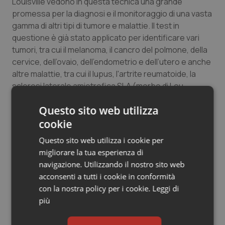
Louisville vedono in questa tecnica una grande
Salute orale & impianti
promessa per la diagnosi e il monitoraggio di una vasta
gamma di altri tipi di tumore e malattie.
Il test in
Sangue & coagulazione
questione è già stato applicato per identificare vari
tumori, tra cui il melanoma, il cancro del polmone, della
cervice, dell’ovaio, dell’endometrio e dell’utero e anche
Tiroide
altre malattie, tra cui il lupus, l'artrite reumatoide, la
sclerosi laterale amiotrofica SLA (morbo di Lou
Tumore al seno
Gehrig) e la malattia di Lyme.
Questo sito web utilizza
Tumore ovarico
Viola Rita
cookie
Questo sito web utilizza i cookie per
Tumori del Polmone & Testa Collo
migliorare la tua esperienza di
Viola Rita
navigazione. Utilizzando il nostro sito web
Tumori gastrointestinali
acconsenti a tutti i cookie in conformità
12 Gennaio 2014
© Riproduzione riservata
con la nostra policy per i cookie.
Leggi di
Ulcera & Reflusso
più
Vaccini