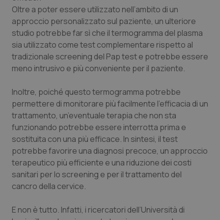
Valle D’Aosta
Oncodermatologia
Oltre a poter essere utilizzato nell’ambito di un
approccio personalizzato sul paziente, un ulteriore
Veneto
Oncoematologia
studio potrebbe far sì che il termogramma del plasma
sia utilizzato come test complementare rispetto al
Oncologia & Nutrizione
tradizionale screening del Pap test e potrebbe essere
meno intrusivo e più conveniente per il paziente.
Psoriasi & pelle
Inoltre, poiché questo termogramma potrebbe
Quotidiano Cardiologia
permettere di monitorare più facilmente l’efficacia di un
trattamento, un’eventuale terapia che non sta
funzionando potrebbe essere interrotta prima e
Quotidiano Chirurgia
sostituita con una più efficace.
In sintesi, il test
potrebbe favorire una diagnosi precoce, un approccio
Quotidiano Oncologia
terapeutico più efficiente e una riduzione dei costi
sanitari per lo screening e per il trattamento del
Quotidiano Pediatria
cancro della cervice.
Rene & patologie urogenitali
E non è tutto. Infatti, i ricercatori dell’Università di