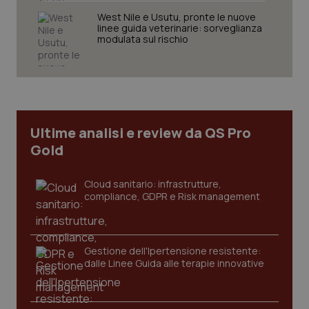
VISITOR_PRIVACY_METADATA
5 mesi
YouTube
settim
.youtube.com
West Nile e Usutu, pronte le nuove
linee guida veterinarie: sorveglianza
modulata sul rischio
Ultime analisi e review da QS Pro
Gold
Cloud sanitario: infrastrutture,
compliance, GDPR e Risk management
CookieScriptConsent
5 mesi
CookieScript
settim
www.quotidianosanita.it
Gestione dell'Ipertensione resistente:
dalle Linee Guida alle terapie innovative