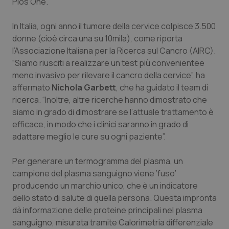
Plos One
.
Calabria
Asma & BPCO
In Italia, ogni anno il tumore della cervice colpisce 3.500
Campania
Car-T
donne (cioè circa una su 10mila), come riporta
l’Associazione Italiana per la Ricerca sul Cancro (AIRC).
Emilia-Romagna
Colesterolo & coronaropatie
“Siamo riusciti a realizzare un test più convenientee
meno invasivo per rilevare il cancro della cervice”, ha
Friuli Venezia Giulia
Dermatite Atopica
affermato
Nichola Garbett
, che ha guidato il team di
ricerca. “Inoltre, altre ricerche hanno dimostrato che
siamo in grado di dimostrare se l’attuale trattamento è
Lazio
Diabete & glucometri
efficace, in modo che i clinici saranno in grado di
adattare meglio le cure su ogni paziente”.
Liguria
Disturbi dell’umore
Per generare un termogramma del plasma, un
Lombardia
Dolore
campione del plasma sanguigno viene ‘fuso’
producendo un marchio unico, che è un indicatore
Marche
Donna & Salute
dello stato di salute di quella persona. Questa impronta
dà informazione delle proteine principali nel plasma
Molise
Epatiti
sanguigno, misurata tramite Calorimetria differenziale