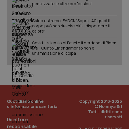
penalizzate le altre professioni
Caldo estremo, FADOI: “Sopra i 40 gradi il
corpo può non riuscire più a disperdere il
calore”
Covid. Il silenzio di Fauci e il perdono di Biden.
Ma il Quinto Emendamento non è
un’ammissione di colpa
_ga_KM60CM4NPH
.quotidianosanita.it
1 anno
mes
Quotidiano online
Copyright 2013-2026
d'informazione sanitaria
© Homnya Srl
Tutti i diritti sono
riservati
Direttore
responsabile
P.I. e C.F. 13026241003