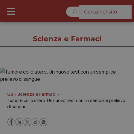
Giovedì 6 Agosto 2026
Scienza e Farmaci
Scienza e Farmaci
Cronache
QS
»
Scienza e Farmaci
»
Tumore collo utero. Un nuovo test con un semplice prelievo
Governo e Parlamento
di sangue
Regioni e Asl
Lavoro e Professioni