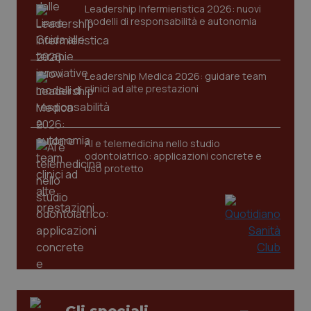
Leadership Infermieristica 2026: nuovi
modelli di responsabilità e autonomia
Leadership Medica 2026: guidare team
clinici ad alte prestazioni
tracking-sites-ironfish-
www.quotidianosanita.it
4
tracking-enable
settim
2 gior
AI e telemedicina nello studio
odontoiatrico: applicazioni concrete e
uso protetto
tracking-sites-ironfish-
www.quotidianosanita.it
4
session-id
settim
2 gior
_ga
1 anno
Google LLC
mes
.quotidianosanita.it