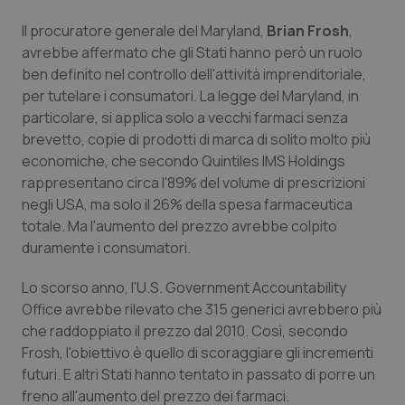
Valle D’Aosta
Oncodermatologia
Il procuratore generale del Maryland,
Brian Frosh
,
Veneto
Oncoematologia
avrebbe affermato che gli Stati hanno però un ruolo
ben definito nel controllo dell'attività imprenditoriale,
per tutelare i consumatori. La legge del Maryland, in
Oncologia & Nutrizione
particolare, si applica solo a vecchi farmaci senza
brevetto, copie di prodotti di marca di solito molto più
Psoriasi & pelle
economiche, che secondo Quintiles IMS Holdings
rappresentano circa l'89% del volume di prescrizioni
Quotidiano Cardiologia
negli USA, ma solo il 26% della spesa farmaceutica
totale. Ma l'aumento del prezzo avrebbe colpito
Quotidiano Chirurgia
duramente i consumatori.
Quotidiano Oncologia
Lo scorso anno, l'U.S. Government Accountability
Office avrebbe rilevato che 315 generici avrebbero più
che raddoppiato il prezzo dal 2010. Così, secondo
Quotidiano Pediatria
Frosh, l'obiettivo è quello di scoraggiare gli incrementi
futuri. E altri Stati hanno tentato in passato di porre un
Rene & patologie urogenitali
freno all'aumento del prezzo dei farmaci.