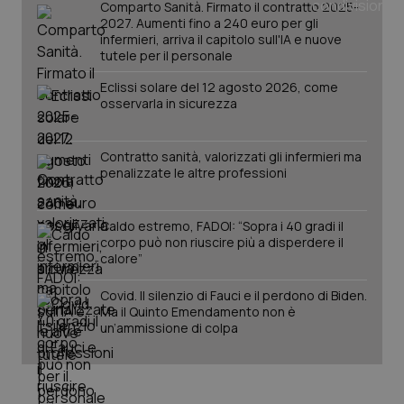
Comparto Sanità. Firmato il contratto 2025-
2027. Aumenti fino a 240 euro per gli
infermieri, arriva il capitolo sull'IA e nuove
PHPSESSID
Sessio
PHP.net
tutele per il personale
www.quotidianosanita.it
Eclissi solare del 12 agosto 2026, come
osservarla in sicurezza
Contratto sanità, valorizzati gli infermieri ma
penalizzate le altre professioni
Caldo estremo, FADOI: “Sopra i 40 gradi il
corpo può non riuscire più a disperdere il
calore”
Covid. Il silenzio di Fauci e il perdono di Biden.
Ma il Quinto Emendamento non è
un’ammissione di colpa
_ga_KM60CM4NPH
.quotidianosanita.it
1 anno
mes