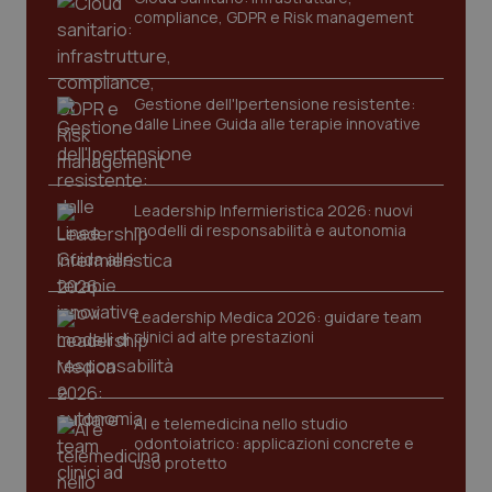
compliance, GDPR e Risk management
Gestione dell'Ipertensione resistente:
dalle Linee Guida alle terapie innovative
Leadership Infermieristica 2026: nuovi
modelli di responsabilità e autonomia
tracking-sites-ironfish-
www.quotidianosanita.it
4
tracking-enable
settim
2 gior
Leadership Medica 2026: guidare team
clinici ad alte prestazioni
tracking-sites-ironfish-
www.quotidianosanita.it
4
session-id
settim
2 gior
AI e telemedicina nello studio
odontoiatrico: applicazioni concrete e
uso protetto