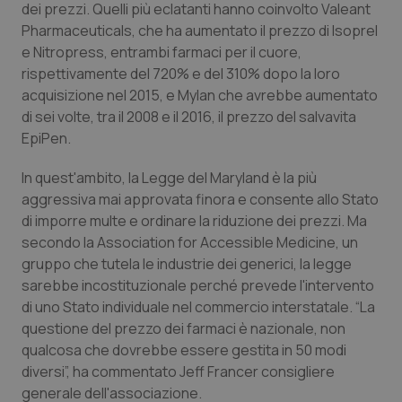
dei prezzi. Quelli più eclatanti hanno coinvolto Valeant
Pharmaceuticals, che ha aumentato il prezzo di Isoprel
Piemonte
HIV
e Nitropress, entrambi farmaci per il cuore,
rispettivamente del 720% e del 310% dopo la loro
Provincia Autonoma di Bolzano
Infezioni & Febbre
acquisizione nel 2015, e Mylan che avrebbe aumentato
di sei volte, tra il 2008 e il 2016, il prezzo del salvavita
Provincia Autonoma di Trento
Ipertensione & Scompenso
EpiPen.
Puglia
Malattie rare
In quest'ambito, la Legge del Maryland è la più
aggressiva mai approvata finora e consente allo Stato
Sardegna
Malattia di Crohn & Rettocolite Ulcerosa
di imporre multe e ordinare la riduzione dei prezzi. Ma
secondo la Association for Accessible Medicine, un
gruppo che tutela le industrie dei generici, la legge
Sicilia
Neuroscienze & patologie neurodegenerative
sarebbe incostituzionale perché prevede l'intervento
di uno Stato individuale nel commercio interstatale. “La
Toscana
Obesità
questione del prezzo dei farmaci è nazionale, non
qualcosa che dovrebbe essere gestita in 50 modi
Umbria
Oftalmologia
diversi”, ha commentato Jeff Francer consigliere
generale dell'associazione.