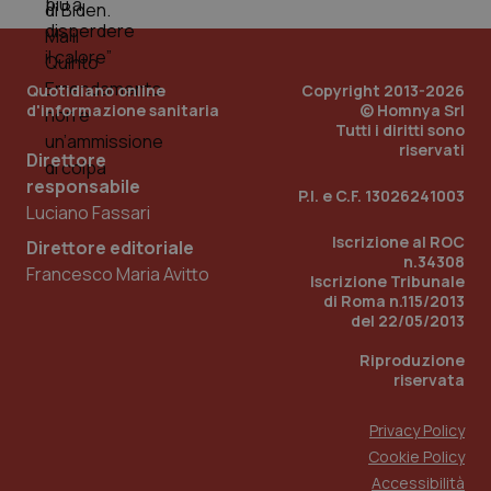
Quotidiano online
Copyright 2013-2026
d'informazione sanitaria
© Homnya Srl
Tutti i diritti sono
riservati
Direttore
responsabile
Fornitore
/
Nome
Scadenza
Descrizion
P.I. e C.F. 13026241003
Dominio
Luciano Fassari
Nome
Fornitore
/
Dominio
Scadenza
Des
_ga_0VMQEQKQ1N
.quotidianosanita.it
1 anno 1
Questo
Iscrizione al ROC
Direttore editoriale
mese
cookie
VISITOR_INFO1_LIVE
5 mesi 4
Que
Google LLC
n.34308
viene
settimane
imp
.youtube.com
Francesco Maria Avitto
utilizzato
Iscrizione Tribunale
You
da Google
ten
di Roma n.115/2013
Analytics
pre
del 22/05/2013
per
del
mantener
vid
lo stato
inco
Riproduzione
della
può
riservata
sessione.
det
vis
web
Privacy Policy
uti
nuo
Cookie Policy
ver
dell
Accessibilità