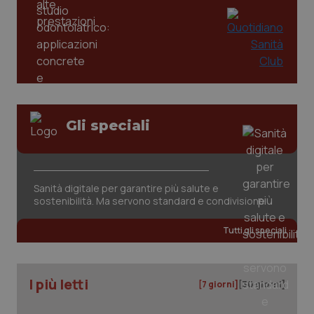
_ga
1 anno
Google LLC
mes
.quotidianosanita.it
Gli speciali
Sanità digitale per garantire più salute e
sostenibilità. Ma servono standard e condivisione
Tutti gli speciali
I più letti
[7 giorni]
[30 giorni]