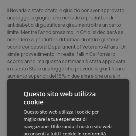
Salute orale & impianti
Il Nevada è stato citato in giudizio per aver approvato
una legge, a giugno, che richiede ai produttori di
Sangue & coagulazione
antidiabetici di giustificare gli aumenti oltre un certo
limite. Mentre l'anno prossimo, in Ohio, si deciderà se
Tiroide
richiedere ai produttori di farmaci di offrire gli stessi
sconti concessi al Department of Veterans Affairs. Un
simile provvedimento, in realtà, fallì in California lo
Tumore al seno
scorso anno, ma questa settimana è stata approvata
in questo Stato una legge che prevede di giustificare
Tumore ovarico
aumento superiori del 16% in due anni e che ora è in
attesa della decisione finale da parte del governatore.
Tumori del Polmone & Testa Collo
Questo sito web utilizza
Fonte:
Reuters
cookie
Tumori gastrointestinali
Deena Beasley
Questo sito web utilizza i cookie per
Ulcera & Reflusso
migliorare la tua esperienza di
(Versione italiana Quotidiano Sanità/ Popular Science)
navigazione. Utilizzando il nostro sito web
Vaccini
acconsenti a tutti i cookie in conformità