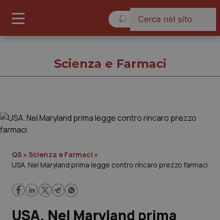
Venerdì 7 Agosto 2026
Scienza e Farmaci
Scienza e Farmaci
Cronache
QS
»
Scienza e Farmaci
»
USA. Nel Maryland prima legge contro rincaro prezzo farmaci
Governo e Parlamento
Regioni e Asl
USA. Nel Maryland prima
Lavoro e Professioni