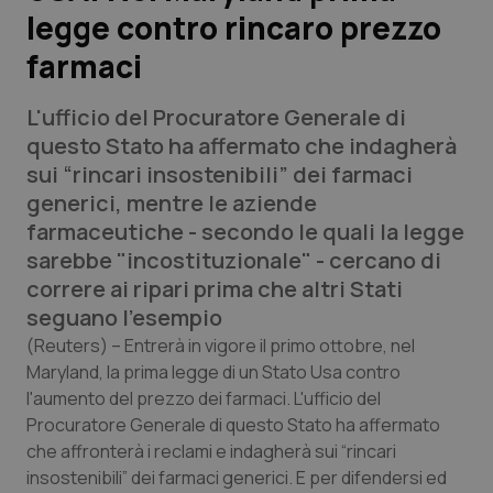
legge contro rincaro prezzo
Scienza e Farmaci
farmaci
Studi e Analisi
L'ufficio del Procuratore Generale di
questo Stato ha affermato che indagherà
Lettere al direttore
sui “rincari insostenibili” dei farmaci
generici, mentre le aziende
Edizioni Regionali
farmaceutiche - secondo le quali la legge
sarebbe "incostituzionale" - cercano di
QS Pro
correre ai ripari prima che altri Stati
seguano l'esempio
Professionisti Sanitari.AI
(Reuters)
– Entrerà in vigore il primo ottobre, nel
Maryland, la prima legge di un Stato Usa contro
Abruzzo
QS Pro Gold
l'aumento del prezzo dei farmaci. L'ufficio del
Procuratore Generale di questo Stato ha affermato
QS Club
Newsletter
che affronterà i reclami e indagherà sui “rincari
Basilicata
Artrite & artrosi
insostenibili” dei farmaci generici. E per difendersi ed