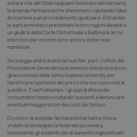
evitare che altri Stati seguano l'esempio del Maryland,
Calabria
Asma & BPCO
le aziende farmaceutiche starebbero valutando l'idea
di ricorrere a un provvedimento giudiziario. Entrambe
Campania
Car-T
le parti avrebbero presentato le loro ragioni davanti a
un giudice della Corte Distrettuale a Baltimora, le cui
Emilia-Romagna
Colesterolo & coronaropatie
intenzioni per ora non sono ancora state rese
manifeste.
Friuli Venezia Giulia
Dermatite Atopica
Se la legge andrà avanti nel suo iter, però, l'ufficio del
Procuratore Generale ha promesso che lavorerà con
Lazio
Diabete & glucometri
gli economisti della Johns Hopkins University per
identificare l'aumento dei prezzi che non sono noti al
Liguria
Disturbi dell’umore
pubblico. E nel frattempo, i gruppi di difesa dei
consumatori stanno invitando i pazienti a denunciare
Lombardia
Dolore
eventuali maggiorazioni dei costi dei farmaci.
Marche
Donna & Salute
Di contro, le aziende farmaceutiche hanno finora
sfidato la sorveglianza federale più severa,
Molise
Epatiti
nonostante gli evidenti casi di aumento ingiustificato