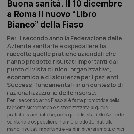
Buona sanità. Il 10 dicembre
a Roma il nuovo “Libro
Scienza e Farmaci
Bianco” della Fiaso
Studi e Analisi
Per il secondo anno la Federazione delle
Lettere al direttore
Aziende sanitarie e ospedaliere ha
raccolto quelle pratiche aziendali che
Edizioni Regionali
hanno prodotto risultati importanti dal
punto di vista clinico, organizzativo,
QS Pro
economico e di sicurezza per i pazienti.
Successi fondamentali in un contesto di
Professionisti Sanitari.AI
razionalizzazione delle risorse.
Per il secondo anno Fiaso si è fatta promotrice della
Abruzzo
QS Pro Gold
raccolta sistematica e sistematizzata di quelle
pratiche aziendali che, nella quotidianità delle Aziende
QS Club
Newsletter
sanitarie e ospedaliere, hanno prodotto, dati alla
Basilicata
Artrite & artrosi
mano, risultati importanti e validi in diversi ambiti, clinici,