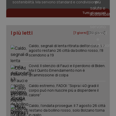
sostenibilità. Ma servono standard e condivisione
Tutti gli speciali
tracking-sites-ironfish-
www.quotidianosanita.it
4
tracking-enable
settim
2 gior
I più letti
[7 giorni]
[30 giorni]
Caldo, segnali di lenta ritirata dell'ondata: il 7
agosto restano 26 città da bollino rosso, l'8
tracking-sites-ironfish-
www.quotidianosanita.it
4
session-id
settim
scendono a 19
2 gior
Covid. Il silenzio di Fauci e il perdono di Biden.
Ma il Quinto Emendamento non è
un’ammissione di colpa
_ga
1 anno
Google LLC
mes
.quotidianosanita.it
Caldo estremo, FADOI: “Sopra i 40 gradi il
corpo può non riuscire più a disperdere il
calore”
Caldo, l’ondata prosegue. Il 7 agosto 26 città
restano da bollino rosso, solo Bolzano torna
in giallo