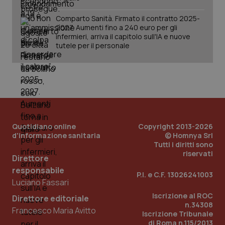
Comparto Sanità. Firmato il contratto 2025-
2027. Aumenti fino a 240 euro per gli
infermieri, arriva il capitolo sull'IA e nuove
tutele per il personale
Quotidiano online
Copyright 2013-2026
d'informazione sanitaria
© Homnya Srl
Tutti i diritti sono
riservati
Direttore
responsabile
P.I. e C.F. 13026241003
Luciano Fassari
PHPSESSID
Sessio
PHP.net
www.quotidianosanita.it
Iscrizione al ROC
Direttore editoriale
n.34308
Francesco Maria Avitto
Iscrizione Tribunale
di Roma n.115/2013