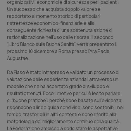
organizzativi, economici e di sicurezza per i pazienti.
Calabria
Asma & BPCO
Un successo che acquista doppio valore se
rapportato al momento storico di particolari
Campania
Car-T
ristrettezze economico-finanziarie e alla
conseguente richiesta di una sostenuta azione di
Emilia-Romagna
Colesterolo & coronaropatie
razionalizzazione nell’uso delle risorse. Il secondo
“Libro Bianco sulla Buona Sanità”, verrà presentato il
Friuli Venezia Giulia
Dermatite Atopica
prossimo 10 dicembre a Roma presso l'Ara Pacis
Augustae.
Lazio
Diabete & glucometri
Da Fiaso è stato intrapreso e validato un processo di
valutazione delle esperienze aziendali attraverso un
Liguria
Disturbi dell’umore
modello che ne ha accertato grado di sviluppo e
risultati ottenuti. Ecco il motivo per cui è lecito parlare
Lombardia
Dolore
di “buone pratiche”: perché sono basate sull’evidenza,
rispondono a linee guida condivise, sono sostenibili nel
Marche
Donna & Salute
tempo, trasferibili in altri contesti e sono riferite alla
metodologia del miglioramento continuo della qualità.
Molise
Epatiti
La Federazione ambisce a soddisfare le aspettative