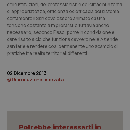
delle Istituzioni, dei professionisti e dei cittadini in tema
Piemonte
HIV
di appropriatezza, efficienza ed efficacia del sistema:
certamente il Ssn deve essere animato da una
Provincia Autonoma di Bolzano
Infezioni & Febbre
tensione costante a migliorarsi, è tuttavia anche
necessario, secondo Fiaso, porre in condivisione e
dare risalto a ciò che funziona davvero nelle Aziende
Provincia Autonoma di Trento
Ipertensione & Scompenso
sanitarie e rendere così permanente uno scambio di
pratiche tra realtà territoriali differenti.
Puglia
Malattie rare
Sardegna
Malattia di Crohn & Rettocolite Ulcerosa
02 Dicembre 2013
© Riproduzione riservata
Sicilia
Neuroscienze & patologie neurodegenerative
Toscana
Obesità
Umbria
Oftalmologia
Potrebbe interessarti in