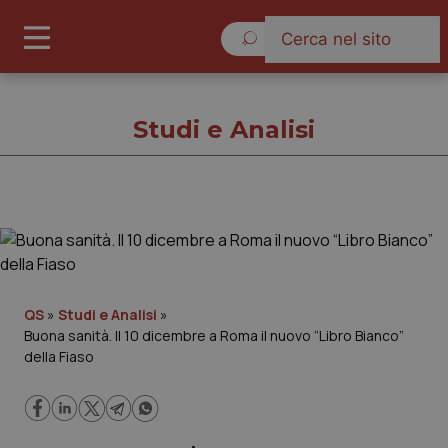
Lunedì 10 Agosto 2026
Studi e Analisi
Studi e Analisi
Cronache
QS
»
Studi e Analisi
»
Buona sanità. Il 10 dicembre a Roma il nuovo “Libro Bianco”
Governo e Parlamento
della Fiaso
Regioni e Asl
Lavoro e Professioni