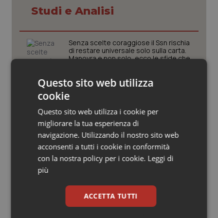
Valle D’Aosta
Oncodermatologia
Studi e Analisi
Veneto
Oncoematologia
Senza scelte coraggiose il Ssn rischia
di restare universale solo sulla carta.
Oncologia & Nutrizione
Manovra e non solo, ecco le sfide che
attendono la sanità in autunno
Psoriasi & pelle
Questo sito web utilizza
Il Ssn recupera personale: +1,6% nel
cookie
2024. Più assunzioni che
Quotidiano Cardiologia
pensionamenti, ma il personale resta
Questo sito web utilizza i cookie per
anziano
migliorare la tua esperienza di
Quotidiano Chirurgia
navigazione. Utilizzando il nostro sito web
Teleradiologia, Agenas apre la
consultazione pubblica sul
acconsenti a tutti i cookie in conformità
Documento di indirizzo
Quotidiano Oncologia
con la nostra policy per i cookie.
Leggi di
più
Quotidiano Pediatria
Clima, salute e migrazioni. L’Oms
lancia le priorità globali della ricerca:
ACCETTA TUTTI
“Servono più evidenze per guidare le
Rene & patologie urogenitali
politiche sanitarie”