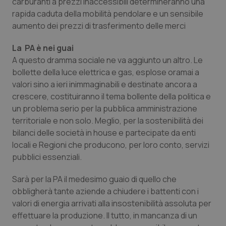
carburanti a prezzi inaccessibili determineranno una
rapida caduta della mobilità pendolare e un sensibile
Piemonte
HIV
aumento dei prezzi di trasferimento delle merci
Provincia Autonoma di Bolzano
Infezioni & Febbre
La PA è nei guai
A questo dramma sociale ne va aggiunto un altro. Le
Provincia Autonoma di Trento
Ipertensione & Scompenso
bollette della luce elettrica e gas, esplose oramai a
valori sino a ieri inimmaginabili e destinate ancora a
Puglia
Malattie rare
crescere, costituiranno il tema bollente della politica e
un problema serio per la pubblica amministrazione
territoriale e non solo. Meglio, per la sostenibilità dei
Sardegna
Malattia di Crohn & Rettocolite Ulcerosa
bilanci delle società in house e partecipate da enti
locali e Regioni che producono, per loro conto, servizi
Sicilia
Neuroscienze & patologie neurodegenerative
pubblici essenziali.
Toscana
Obesità
Sarà per la PA il medesimo guaio di quello che
obbligherà tante aziende a chiudere i battenti con i
Umbria
Oftalmologia
valori di energia arrivati alla insostenibilità assoluta per
effettuare la produzione. Il tutto, in mancanza di un