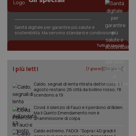
Gli speciali
Sanità digitale per garantire più salute e
sostenibilità. Ma servono standard e condivisione
Tutti gli speciali
PHPSESSID
Sessio
PHP.net
www.quotidianosanita.it
I più letti
[7 giorni]
[30 giorni]
Caldo, segnali di lenta ritirata dell'ondata: il 7
agosto restano 26 città da bollino rosso, l'8
scendono a 19
Covid. Il silenzio di Fauci e il perdono di Biden.
Ma il Quinto Emendamento non è
un’ammissione di colpa
Caldo estremo, FADOI: “Sopra i 40 gradi il