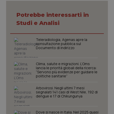
Potrebbe interessarti in
Necessari
Statistici
Marketing
Studi e Analisi
I cookie necessari contribuiscono a rendere fruibile il
sito web abilitandone funzionalità di base quali la
navigazione sulle pagine e l'accesso alle aree
Teleradiologia, Agenas apre la
protette del sito. Il sito web non è in grado di
consultazione pubblica sul
funzionare correttamente senza questi cookie.
Documento di indirizzo
Nome
Fornitore
/
Dominio
Scaden
VISITOR_PRIVACY_METADATA
5 mesi
YouTube
settim
.youtube.com
Clima, salute e migrazioni. L’Oms
lancia le priorità globali della ricerca:
“Servono più evidenze per guidare le
politiche sanitarie”
Arbovirosi. Negli ultimi 7 mesi
segnalati 141 casi di West Nile, 192 di
dengue e 17 di Chikungunya
Dove si nasce in Italia. Nel 2025 quasi