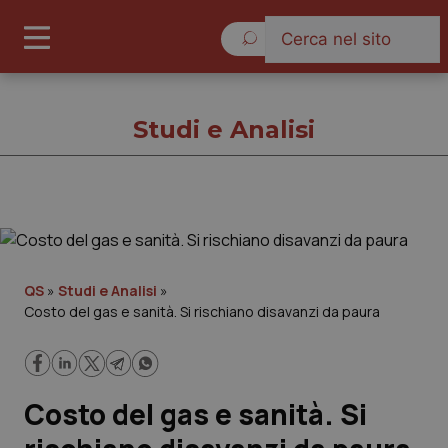
Venerdì 7 Agosto 2026
Studi e Analisi
Studi e Analisi
Cronache
QS
»
Studi e Analisi
»
Costo del gas e sanità. Si rischiano disavanzi da paura
Governo e Parlamento
Regioni e Asl
Costo del gas e sanità. Si
Lavoro e Professioni