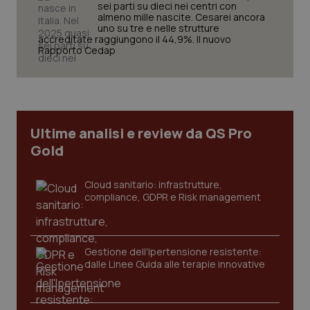
sei parti su dieci nei centri con
almeno mille nascite. Cesarei ancora
uno su tre e nelle strutture
accreditate raggiungono il 44,9%. Il nuovo
Rapporto Cedap
CookieScriptConsent
5 mesi
CookieScript
settim
www.quotidianosanita.it
Ultime analisi e review da QS Pro
Gold
Cloud sanitario: infrastrutture,
compliance, GDPR e Risk management
tracking-sites-ironfish-
www.quotidianosanita.it
4
Gestione dell'Ipertensione resistente:
tracking-enable
settim
dalle Linee Guida alle terapie innovative
2 gior