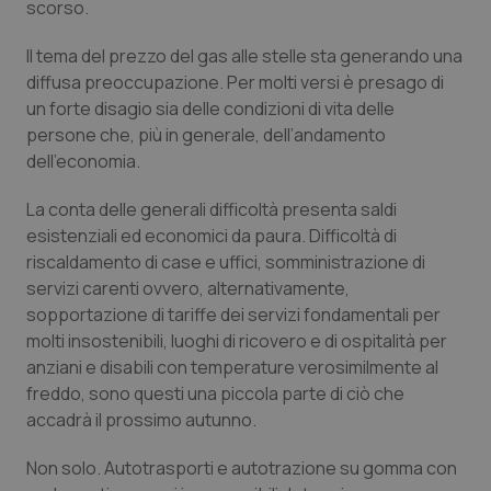
scorso.
Calabria
Asma & BPCO
Il tema del prezzo del gas alle stelle sta generando una
Campania
Car-T
diffusa preoccupazione. Per molti versi è presago di
un forte disagio sia delle condizioni di vita delle
Emilia-Romagna
Colesterolo & coronaropatie
persone che, più in generale, dell’andamento
dell’economia.
Friuli Venezia Giulia
Dermatite Atopica
La conta delle generali difficoltà presenta saldi
esistenziali ed economici da paura. Difficoltà di
Lazio
Diabete & glucometri
riscaldamento di case e uffici, somministrazione di
servizi carenti ovvero, alternativamente,
Liguria
Disturbi dell’umore
sopportazione di tariffe dei servizi fondamentali per
molti insostenibili, luoghi di ricovero e di ospitalità per
Lombardia
Dolore
anziani e disabili con temperature verosimilmente al
freddo, sono questi una piccola parte di ciò che
Marche
Donna & Salute
accadrà il prossimo autunno.
Non solo. Autotrasporti e autotrazione su gomma con
Molise
Epatiti