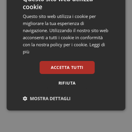
cookie
sanità, già precaria per suo conto, e evitare così che
alla stessa non rimanga che “attaccarsi alla canna del
Questo sito web utilizza i cookie per
gas”, con conseguenze omicidiarie per la collettività
migliorare la tua esperienza di
sofferente. Il tutto con conseguente adeguamento
navigazione. Utilizzando il nostro sito web
dei DRG per garantire il corretto funzionamento anche
acconsenti a tutti i cookie in conformità
della spedalità privata.
con la nostra policy per i cookie.
Leggi di
più
Ettore Jorio
Università della Calabria
ACCETTA TUTTI
RIFIUTA
Ettore Jorio
25 Agosto 2022
MOSTRA DETTAGLI
© Riproduzione riservata
Necessari
Statistici
Marketing