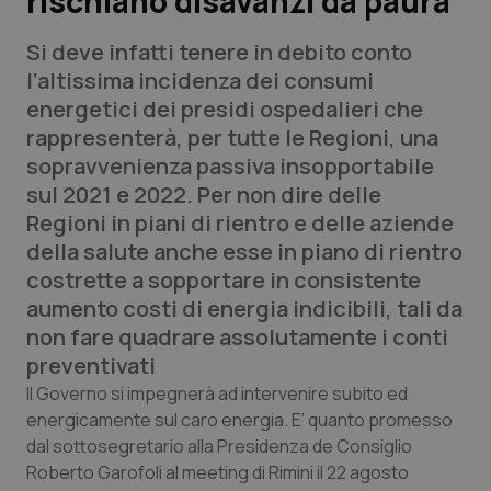
rischiano disavanzi da paura
Si deve infatti tenere in debito conto
Scienza e Farmaci
l’altissima incidenza dei consumi
energetici dei presidi ospedalieri che
Studi e Analisi
rappresenterà, per tutte le Regioni, una
sopravvenienza passiva insopportabile
Lettere al direttore
sul 2021 e 2022. Per non dire delle
Regioni in piani di rientro e delle aziende
Edizioni Regionali
della salute anche esse in piano di rientro
costrette a sopportare in consistente
QS Pro
aumento costi di energia indicibili, tali da
non fare quadrare assolutamente i conti
Professionisti Sanitari.AI
preventivati
Abruzzo
QS Pro Gold
Il Governo si impegnerà ad intervenire subito ed
energicamente sul caro energia. E’ quanto promesso
QS Club
Newsletter
dal sottosegretario alla Presidenza de Consiglio
Basilicata
Artrite & artrosi
Roberto Garofoli al meeting di Rimini il 22 agosto