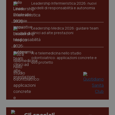
Leadership Infermieristica 2026: nuovi
tracking-sites-ironfish-
www.quotidianosanita.it
4
modelli di responsabilità e autonomia
session-id
settim
2 gior
Leadership Medica 2026: guidare team
clinici ad alte prestazioni
_ga
1 anno
Google LLC
mes
.quotidianosanita.it
AI e telemedicina nello studio
odontoiatrico: applicazioni concrete e
uso protetto