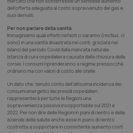
Valle D’Aosta
Oncodermatologia
mercato che non sosterrebbe un sensibile aumento
dell’offerta adeguata al costo sopravvenuto del gas e
suoi derivati.
Veneto
Oncoematologia
Per non parlare della sanità
Oncologia & Nutrizione
Immaginiamo quali effetti nefasti ci saranno (rectius, ci
sono) in una sanità disastrata nei conti, graziata nei
Psoriasi & pelle
bilanci del periodo Covid dalla mancata naturale
istanza di cura ospedaliera causata dalla chiusura delle
Quotidiano Cardiologia
corsie. I consumi riprenderanno a regime pressocché
ordinario ma con valori di costo alle stelle.
Quotidiano Chirurgia
Un dato che, tenuto conto dell’altissima incidenza dei
consumi energetici dei presidi ospedalieri,
Quotidiano Oncologia
rappresenterà per tutte le Regioni una
sopravvenienza passiva insopportabile sul 2021 e
Quotidiano Pediatria
2022. Per non dire delle Regioni in piani di rientro e delle
aziende della salute anche esse in piano di rientro
Rene & patologie urogenitali
costrette a sopportare in consistente aumento costi