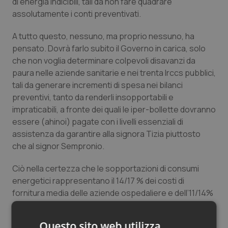
di energia indicibili, tali da non fare quadrare
Salute orale & impianti
assolutamente i conti preventivati.
A tutto questo, nessuno, ma proprio nessuno, ha
Sangue & coagulazione
pensato. Dovrà farlo subito il Governo in carica, solo
che non voglia determinare colpevoli disavanzi da
Tiroide
paura nelle aziende sanitarie e nei trenta Irccs pubblici,
tali da generare incrementi di spesa nei bilanci
Tumore al seno
preventivi, tanto da renderli insopportabili e
impraticabili, a fronte dei quali le iper-bollette dovranno
Tumore ovarico
essere (ahinoi) pagate con i livelli essenziali di
assistenza da garantire alla signora Tizia piuttosto
Tumori del Polmone & Testa Collo
che al signor Sempronio.
Ciò nella certezza che le sopportazioni di consumi
Tumori gastrointestinali
energetici rappresentano il 14/17 % dei costi di
fornitura media delle aziende ospedaliere e dell’11/14%
Ulcera & Reflusso
di quelle territoriali.
Vaccini
Questo sito web utilizza
Dunque, un piano nazionale urgente per salvare una