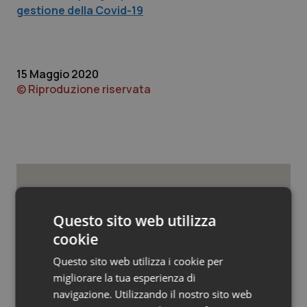
Valle D’Aosta
Oncodermatologia
gestione della Covid-19
Veneto
Oncoematologia
Oncologia & Nutrizione
15 Maggio 2020
© Riproduzione riservata
Psoriasi & pelle
Quotidiano Cardiologia
Quotidiano Chirurgia
Potrebbe interessarti in
Quotidiano Oncologia
Questo sito web utilizza
Studi e Analisi
cookie
Quotidiano Pediatria
Questo sito web utilizza i cookie per
Senza scelte coraggiose il Ssn rischia
migliorare la tua esperienza di
di restare universale solo sulla carta.
Rene & patologie urogenitali
Manovra e non solo, ecco le sfide che
navigazione. Utilizzando il nostro sito web
attendono la sanità in autunno