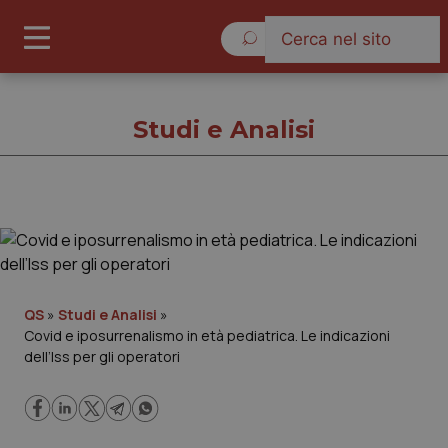
Domenica 9 Agosto 2026
Studi e Analisi
Studi e Analisi
Cronache
QS
»
Studi e Analisi
»
Covid e iposurrenalismo in età pediatrica. Le indicazioni
Governo e Parlamento
dell’Iss per gli operatori
Regioni e Asl
Lavoro e Professioni