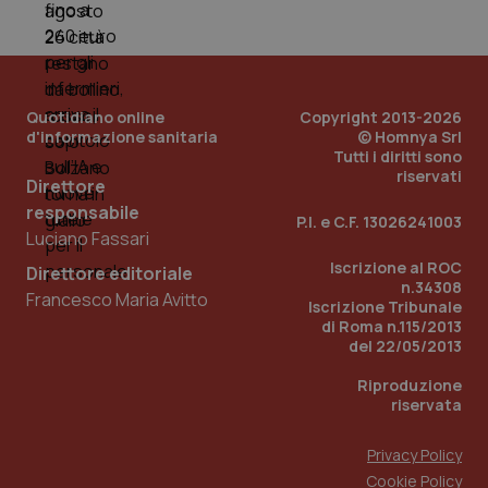
PHPSESSID
Sessio
PHP.net
www.quotidianosanita.it
Quotidiano online
Copyright 2013-2026
d'informazione sanitaria
© Homnya Srl
Tutti i diritti sono
riservati
Direttore
responsabile
P.I. e C.F. 13026241003
Luciano Fassari
Iscrizione al ROC
Direttore editoriale
n.34308
Francesco Maria Avitto
Iscrizione Tribunale
di Roma n.115/2013
del 22/05/2013
Riproduzione
riservata
Privacy Policy
_ga_KM60CM4NPH
.quotidianosanita.it
1 anno
Cookie Policy