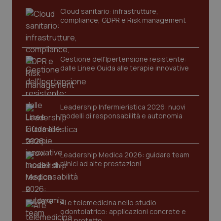
sito web abilitandone funzionalità di base quali la
navigazione sulle pagine e l'accesso alle aree
Cloud sanitario: infrastrutture,
protette del sito. Il sito web non è in grado di
compliance, GDPR e Risk management
funzionare correttamente senza questi cookie.
Nome
Fornitore
/
Dominio
Scaden
VISITOR_PRIVACY_METADATA
5 mesi
YouTube
Gestione dell'Ipertensione resistente:
settim
.youtube.com
dalle Linee Guida alle terapie innovative
Leadership Infermieristica 2026: nuovi
modelli di responsabilità e autonomia
Leadership Medica 2026: guidare team
clinici ad alte prestazioni
AI e telemedicina nello studio
odontoiatrico: applicazioni concrete e
CookieScriptConsent
5 mesi
CookieScript
settim
uso protetto
www.quotidianosanita.it