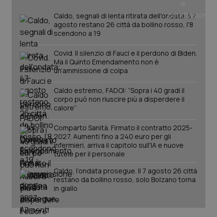
_ga
1 anno
Google LLC
mes
.quotidianosanita.it
Caldo, segnali di lenta ritirata dell'ondata: il 7
agosto restano 26 città da bollino rosso, l'8
scendono a 19
Covid. Il silenzio di Fauci e il perdono di Biden.
Ma il Quinto Emendamento non è
un’ammissione di colpa
Caldo estremo, FADOI: “Sopra i 40 gradi il
corpo può non riuscire più a disperdere il
calore”
Comparto Sanità. Firmato il contratto 2025-
2027. Aumenti fino a 240 euro per gli
infermieri, arriva il capitolo sull'IA e nuove
tutele per il personale
Caldo, l’ondata prosegue. Il 7 agosto 26 città
restano da bollino rosso, solo Bolzano torna
in giallo