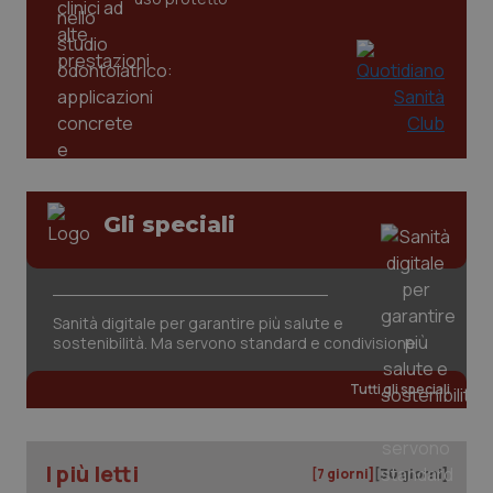
Gli speciali
tracking-sites-ironfish-
www.quotidianosanita.it
4
tracking-enable
settim
2 gior
Sanità digitale per garantire più salute e
sostenibilità. Ma servono standard e condivisione
tracking-sites-ironfish-
www.quotidianosanita.it
4
Tutti gli speciali
session-id
settim
2 gior
I più letti
[7 giorni]
[30 giorni]