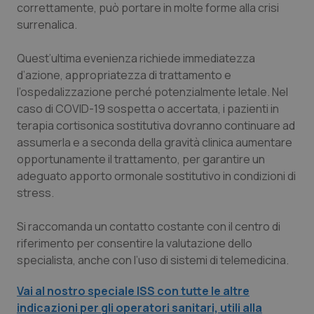
correttamente, può portare in molte forme alla crisi
Piemonte
HIV
surrenalica.
Quest’ultima evenienza richiede immediatezza
Provincia Autonoma di Bolzano
Infezioni & Febbre
d’azione, appropriatezza di trattamento e
l’ospedalizzazione perché potenzialmente letale. Nel
Provincia Autonoma di Trento
Ipertensione & Scompenso
caso di COVID-19 sospetta o accertata, i pazienti in
terapia cortisonica sostitutiva dovranno continuare ad
Puglia
Malattie rare
assumerla e a seconda della gravità clinica aumentare
opportunamente il trattamento, per garantire un
Sardegna
Malattia di Crohn & Rettocolite Ulcerosa
adeguato apporto ormonale sostitutivo in condizioni di
stress.
Sicilia
Neuroscienze & patologie neurodegenerative
Si raccomanda un contatto costante con il centro di
Toscana
Obesità
riferimento per consentire la valutazione dello
specialista, anche con l’uso di sistemi di telemedicina.
Umbria
Oftalmologia
Vai al nostro speciale ISS con tutte le altre
indicazioni per gli operatori sanitari, utili alla