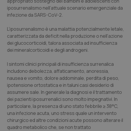
appropriato sostegno dei bambini e adolescenti con
Calabria
Asma & BPCO
iposurrenalismo nell’attuale scenario emergenziale da
infezione da SARS-CoV-2.
Campania
Car-T
L’iposurrenalismo è una malattia potenzialmente letale,
Emilia-Romagna
Colesterolo & coronaropatie
caratterizzata da deficit nella produzione o nell’azione
dei glucocorticoidi, talora associata ad insufficienza
Friuli Venezia Giulia
Dermatite Atopica
dei mineralcorticoidi e degli androgeni.
I sintomi clinici principali di insufficienza surrenalica
Lazio
Diabete & glucometri
includono debolezza, affaticamento, anoressia,
nausea e vomito, dolore addominale, perdita di peso,
Liguria
Disturbi dell’umore
ipotensione ortostatica e in taluni casi desiderio di
assumere sale. In generale la diagnosi e il trattamento
Lombardia
Dolore
dei pazienti iposurrenalici sono molto impegnativi. In
particolare, la presenza di uno stato febbrile ≥ 38°C,
Marche
Donna & Salute
una infezione acuta, uno stress quale un intervento
chirurgico ed altre condizioni acute possono alterare il
Molise
Epatiti
quadro metabolico che, se non trattato