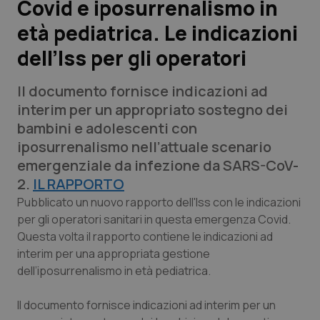
Covid e iposurrenalismo in
età pediatrica. Le indicazioni
Scienza e Farmaci
dell’Iss per gli operatori
Studi e Analisi
Il documento fornisce indicazioni ad
Lettere al direttore
interim per un appropriato sostegno dei
bambini e adolescenti con
Edizioni Regionali
iposurrenalismo nell’attuale scenario
emergenziale da infezione da SARS-CoV-
QS Pro
2.
IL RAPPORTO
Pubblicato un nuovo rapporto dell'Iss con le indicazioni
Professionisti Sanitari.AI
per gli operatori sanitari in questa emergenza Covid.
Questa volta il rapporto contiene le indicazioni ad
interim per una appropriata gestione
Abruzzo
QS Pro Gold
dell’iposurrenalismo in età pediatrica.
QS Club
Newsletter
Basilicata
Artrite & artrosi
Il documento fornisce indicazioni ad interim per un