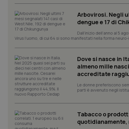
I cookie necessari con
e l'accesso alle aree 
Arbovirosi. Negli u
Nome
dengue e 17 di Ch
VISITOR_PRIVACY_
Dall’inizio dell’anno al 5 ag
Virus l’uomo, di cui 64 si sono manifestati nella forma neuro-in
CookieScriptConse
Dove si nasce in It
almeno mille nasci
accreditate raggiu
tracking-sites-ironf
tracking-enable
Le donne preferiscono sempre
parti è avvenuto negli istitut
tracking-sites-ironf
session-id
_ga
Tabacco o prodotti
quotidianamente, ma