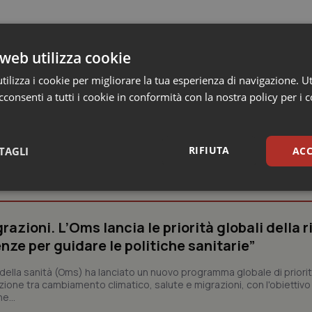
web utilizza cookie
ilizza i cookie per migliorare la tua esperienza di navigazione. Ut
consenti a tutti i cookie in conformità con la nostra policy per i 
RIFIUTA
TAGLI
ACC
nalisi
sari
Statistici
Mar
razioni. L’Oms lancia le priorità globali della r
nze per guidare le politiche sanitarie”
ella sanità (Oms) ha lanciato un nuovo programma globale di priorit
zione tra cambiamento climatico, salute e migrazioni, con l'obiettivo 
Necessari
Statistici
Marketing
e...