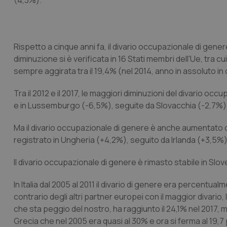
(4,3%).
Rispetto a cinque anni fa, il divario occupazionale di gener
diminuzione si è verificata in 16 Stati membri dell'Ue, tra cui
sempre aggirata tra il 19,4% (nel 2014, anno in assoluto in c
Tra il 2012 e il 2017, le maggiori diminuzioni del divario o
e in Lussemburgo (-6,5%), seguite da Slovacchia (-2,7%
Ma il divario occupazionale di genere è anche aumentato 
registrato in Ungheria (+4,2%), seguito da Irlanda (+3,5%)
Il divario occupazionale di genere è rimasto stabile in Sloven
In Italia dal 2005 al 2011 il divario di genere era percentua
contrario degli altri partner europei con il maggior divario,
che sta peggio del nostro, ha raggiunto il 24,1% nel 2017,
Grecia che nel 2005 era quasi al 30% e ora si ferma al 19,7