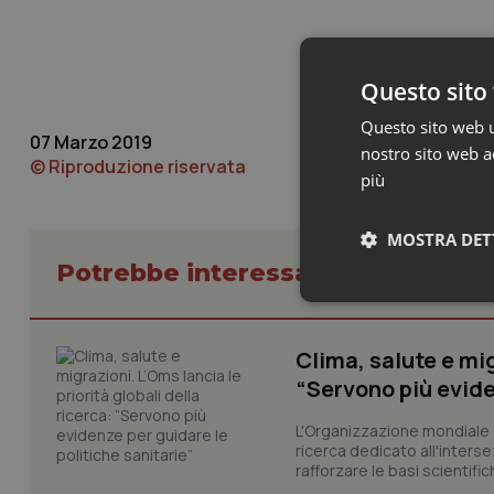
Questo sito 
Questo sito web ut
07 Marzo 2019
nostro sito web ac
© Riproduzione riservata
più
MOSTRA DET
Potrebbe interessarti in Studi e A
Neces
Clima, salute e mig
“Servono più evide
L'Organizzazione mondiale d
ricerca dedicato all'interse
rafforzare le basi scientifich