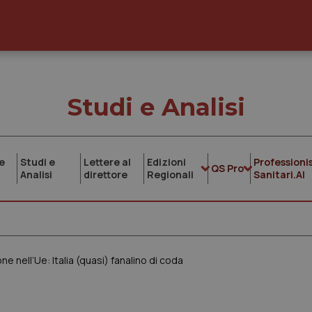
Studi e Analisi
e
Studi e
Lettere al
Edizioni
Professionis
QS Pro
Analisi
direttore
Regionali
Sanitari.AI
e nell’Ue: Italia (quasi) fanalino di coda