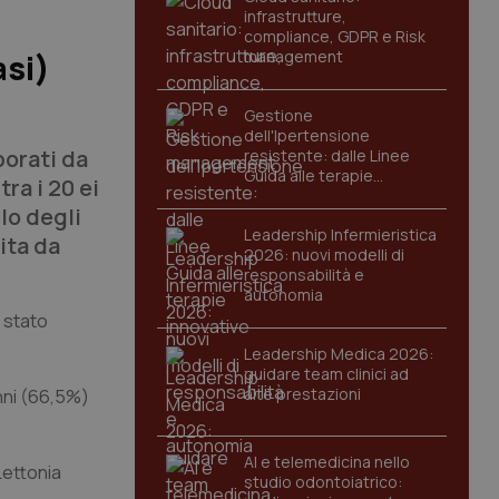
infrastrutture,
compliance, GDPR e Risk
management
asi)
Gestione
dell'Ipertensione
borati da
resistente: dalle Linee
Guida alle terapie
ra i 20 ei
innovative
lo degli
Leadership Infermieristica
ita da
2026: nuovi modelli di
responsabilità e
autonomia
è stato
Leadership Medica 2026:
guidare team clinici ad
alte prestazioni
anni (66,5%)
AI e telemedicina nello
Lettonia
studio odontoiatrico: