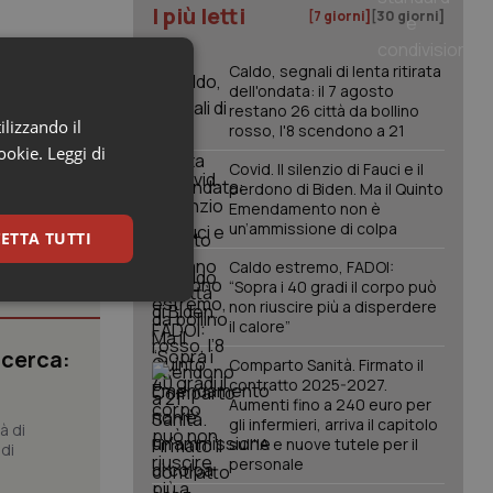
I più letti
[7 giorni]
[30 giorni]
Caldo, segnali di lenta ritirata
dell'ondata: il 7 agosto
restano 26 città da bollino
ilizzando il
rosso, l'8 scendono a 21
cookie.
Leggi di
Covid. Il silenzio di Fauci e il
perdono di Biden. Ma il Quinto
Emendamento non è
un’ammissione di colpa
ETTA TUTTI
Caldo estremo, FADOI:
“Sopra i 40 gradi il corpo può
keting
non riuscire più a disperdere
il calore”
icerca:
Comparto Sanità. Firmato il
contratto 2025-2027.
Aumenti fino a 240 euro per
gli infermieri, arriva il capitolo
à di
sull'IA e nuove tutele per il
di
personale