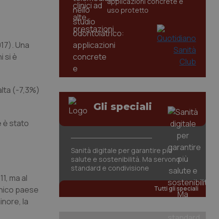
applicazioni concrete e
uso protetto
017). Una
i si è
alta (-7,3%)
Gli speciali
 è stato
Sanità digitale per garantire più
salute e sostenibilità. Ma servono
standard e condivisione
11, ma al
 unico paese
Tutti gli speciali
inore, la