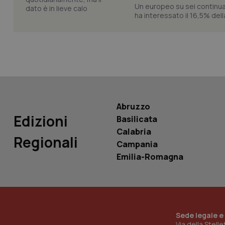
Un europeo su sei continua
ha interessato il 16,5% dell
PHPSESSID
_ga_KM60CM4NPH
Abruzzo
Edizioni
Basilicata
Calabria
Regionali
Campania
Nome
Nome
Emilia-Romagna
VISITOR_INFO1_LIV
_ga_0VMQEQKQ1N
__Secure-YNID
Sede legale e
Via della Stell