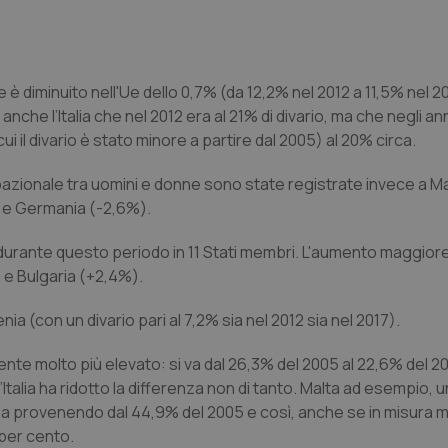
e è diminuito nell'Ue dello 0,7% (da 12,2% nel 2012 a 11,5% nel 2
 anche l’Italia che nel 2012 era al 21% di divario, ma che negli ann
ui il divario è stato minore a partire dal 2005) al 20% circa.
ccupazionale tra uomini e donne sono state registrate invece a M
) e Germania (-2,6%).
durante questo periodo in 11 Stati membri. L'aumento maggiore
 e Bulgaria (+2,4%).
ia (con un divario pari al 7,2% sia nel 2012 sia nel 2017).
lmente molto più elevato: si va dal 26,3% del 2005 al 22,6% del 20
 l’Italia ha ridotto la differenza non di tanto. Malta ad esempio,
 ma provenendo dal 44,9% del 2005 e così, anche se in misura m
 per cento.