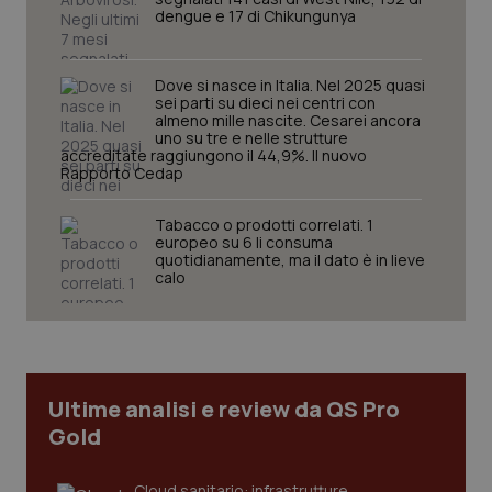
_ga
1 anno
Google LLC
dengue e 17 di Chikungunya
mes
.quotidianosanita.it
Dove si nasce in Italia. Nel 2025 quasi
sei parti su dieci nei centri con
almeno mille nascite. Cesarei ancora
uno su tre e nelle strutture
accreditate raggiungono il 44,9%. Il nuovo
Rapporto Cedap
Tabacco o prodotti correlati. 1
europeo su 6 li consuma
quotidianamente, ma il dato è in lieve
calo
Ultime analisi e review da QS Pro
Gold
Cloud sanitario: infrastrutture,