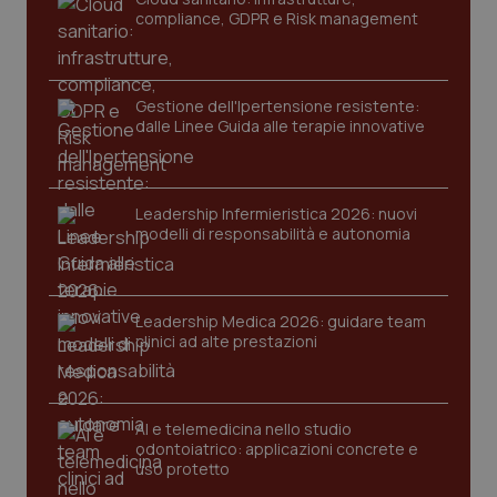
compliance, GDPR e Risk management
PHPSESSID
Sessio
PHP.net
www.quotidianosanita.it
Gestione dell'Ipertensione resistente:
dalle Linee Guida alle terapie innovative
Leadership Infermieristica 2026: nuovi
modelli di responsabilità e autonomia
Leadership Medica 2026: guidare team
clinici ad alte prestazioni
AI e telemedicina nello studio
odontoiatrico: applicazioni concrete e
uso protetto
_ga_KM60CM4NPH
.quotidianosanita.it
1 anno
mes