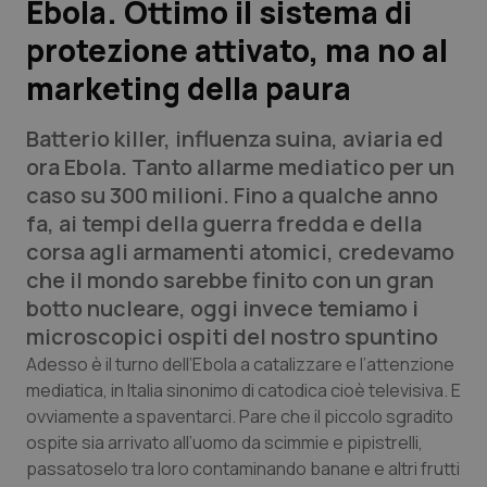
Ebola. Ottimo il sistema di
protezione attivato, ma no al
Scienza e Farmaci
marketing della paura
Studi e Analisi
Batterio killer, influenza suina, aviaria ed
Lettere al direttore
ora Ebola. Tanto allarme mediatico per un
caso su 300 milioni. Fino a qualche anno
Edizioni Regionali
fa, ai tempi della guerra fredda e della
corsa agli armamenti atomici, credevamo
QS Pro
che il mondo sarebbe finito con un gran
botto nucleare, oggi invece temiamo i
Professionisti Sanitari.AI
microscopici ospiti del nostro spuntino
Adesso è il turno dell’Ebola a catalizzare e l’attenzione
Abruzzo
QS Pro Gold
mediatica, in Italia sinonimo di catodica cioè televisiva. E
ovviamente a spaventarci. Pare che il piccolo sgradito
QS Club
Newsletter
ospite sia arrivato all’uomo da scimmie e pipistrelli,
Basilicata
Artrite & artrosi
passatoselo tra loro contaminando banane e altri frutti