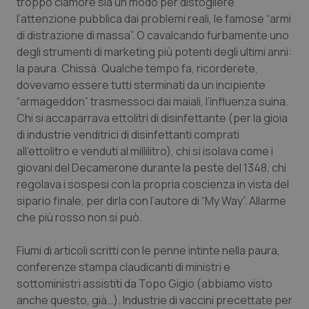
troppo clamore sia un modo per distogliere
Salute orale & impianti
l’attenzione pubblica dai problemi reali, le famose “armi
di distrazione di massa”. O cavalcando furbamente uno
Sangue & coagulazione
degli strumenti di marketing più potenti degli ultimi anni:
la paura. Chissà. Qualche tempo fa, ricorderete,
dovevamo essere tutti sterminati da un incipiente
Tiroide
“armageddon” trasmessoci dai maiali, l’influenza suina.
Chi si accaparrava ettolitri di disinfettante (per la gioia
Tumore al seno
di industrie venditrici di disinfettanti comprati
all’ettolitro e venduti al millilitro), chi si isolava come i
Tumore ovarico
giovani del Decamerone durante la peste del 1348, chi
regolava i sospesi con la propria coscienza in vista del
Tumori del Polmone & Testa Collo
sipario finale, per dirla con l’autore di “My Way”. Allarme
che più rosso non si può.
Tumori gastrointestinali
Fiumi di articoli scritti con le penne intinte nella paura,
Ulcera & Reflusso
conferenze stampa claudicanti di ministri e
sottoministri assistiti da Topo Gigio (abbiamo visto
anche questo, già…). Industrie di vaccini precettate per
Vaccini