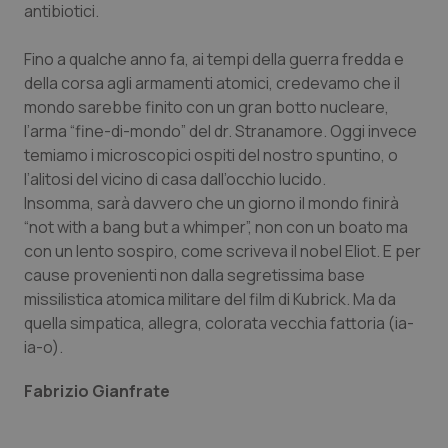
navigazione sulle pagine e l'accesso alle aree
antibiotici.
protette del sito. Il sito web non è in grado di
funzionare correttamente senza questi cookie.
Fino a qualche anno fa, ai tempi della guerra fredda e
Nome
Fornitore
/
Dominio
Scaden
della corsa agli armamenti atomici, credevamo che il
VISITOR_PRIVACY_METADATA
5 mesi
YouTube
mondo sarebbe finito con un gran botto nucleare,
settim
.youtube.com
l’arma “fine-di-mondo” del dr. Stranamore. Oggi invece
temiamo i microscopici ospiti del nostro spuntino, o
l’alitosi del vicino di casa dall’occhio lucido.
Insomma, sarà davvero che un giorno il mondo finirà
“not with a bang but a whimper”, non con un boato ma
con un lento sospiro, come scriveva il nobel Eliot. E per
cause provenienti non dalla segretissima base
missilistica atomica militare del film di Kubrick. Ma da
quella simpatica, allegra, colorata vecchia fattoria (ia-
ia-o).
Fabrizio Gianfrate
CookieScriptConsent
5 mesi
CookieScript
settim
www.quotidianosanita.it