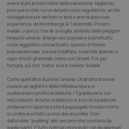
avere al più presto l’elisir della salvazione, tagliando
pure parecchie curve del percorso regolatorio, un iter
obbligatorio pur definito in anni e anni di dolorose
esperienze, da Norimberga al Talidomide. Povero
maiale, o porco che dir si voglia, simbolo delle peggiori
nequizie umane, di largo uso popolare soprattutto
come aggettivo sostantivato, spesso in forma
trascendentale, ma mai nobilitato, neanche quando a
capo di tutti gli animali, come con Orwell. Poi, per
fortuna, più che “suina” si era rivelata “bufala”.
Come quell’altra di prima, l’aviaria. Un’anatra tirava le
cuoia in un laghetto della mitteleuropa e si
scatenavano profezie bibliche. I Tg della sera, col
mezzobusto di turno sudaticcio e a occhi spalancati,
strillavano in apertura che il pappagallo trovato morto
a Londra era stato ucciso dal virus killer (non
dall’orribile “pudding” allo zenzero che cucinano da
quelle parti). E tutti i notiziari monopolizzati da allarmati