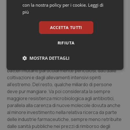
che nel secondo.
con la nostra policy per i cookie.
Leggi di
E prima ancora fu mucca pazza, privandoci per anni
più
della “fiorentina” (oggi dato l’attuale governo forse,
chissà, non sarebbe accaduto), poi antrace (il cui
ACCETTA TUTTI
ceppo si scoprì veniva da laboratori governativi USA,
per tornare a Ibsen), e così via. Armi di distrazioni di
massa, dicono appunto, quei maliziosi.
RIFIUTA
L’altra considerazione riguarda il rischio di alterazioni al
MOSTRA DETTAGLI
normale corso della natura, incluso lo sviluppo di
batteri mutanti particolarmente pericolosi, dati dalle
Necessari
Statistici
Marketing
coltivazioni e dagli allevamenti intensivi spinti
all’estremo. Del resto, qualche miliardo di persone
deve pur mangiare. Va poi considerata la sempre
maggiore resistenza microbiologica agli antibiotici,
parallela alla carenza di nuove molecole dovuta anche
Necessari
Statistici
Marketing
al minore investimento nella relativa ricerca da parte
delle industrie farmaceutiche, sempre meno retribuite
I cookie necessari contribuiscono a rendere fruibile il
dalle sanità pubbliche nei prezzi di rimborso degli
sito web abilitandone funzionalità di base quali la