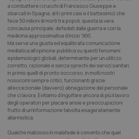
Valle D’Aosta
Oncodermatologia
a combattere i crucchi di Francesco Giuseppe e
sbarcati in Spagna, di lì i primi casi e il battesimo) che
Veneto
Oncoematologia
fece 50 milioni di morti tra popoli, questa la vera
concausa principale, defedati dalla guerra e con la
Oncologia & Nutrizione
medicina approssimativa d’inizio ‘900.
Ma serve una giusta ed equilibrata comunicazione
Psoriasi & pelle
mediatica all’opinione pubblica su questi fenomeni
epidemiologici globali, determinante per un utilizzo
Quotidiano Cardiologia
corretto, razionale e senza sprechi dei servizi sanitari,
in primis quelli di pronto soccorso, in molti nostri
nosocomi sempre critici, funzionanti grazie
Quotidiano Chirurgia
all’eccezionale (davvero) abnegazione del personale
che ci lavora. Evitiamo d’ingolfare ancora di più il lavoro
Quotidiano Oncologia
degli operatori per placare ansie e preoccupazioni
frutto di un’informazione talvolta esageratamente
Quotidiano Pediatria
allarmistica.
Rene & patologie urogenitali
Qualche malizioso in malafede è convinto che quel