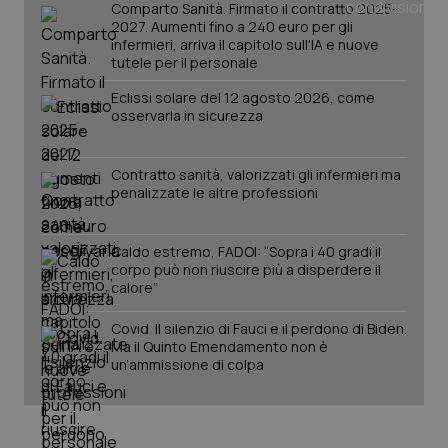
You
Comparto Sanità. Firmato il contratto 2025-
2027. Aumenti fino a 240 euro per gli
__Secure-YNID
.youtube.com
5 mesi 4
Que
infermieri, arriva il capitolo sull'IA e nuove
settimane
imp
tutele per il personale
You
ten
pre
Eclissi solare del 12 agosto 2026, come
del
osservarla in sicurezza
vid
inco
può
det
Contratto sanità, valorizzati gli infermieri ma
vis
web
penalizzate le altre professioni
uti
nuo
ver
dell
Caldo estremo, FADOI: “Sopra i 40 gradi il
You
corpo può non riuscire più a disperdere il
calore”
YSC
Sessione
Que
Google LLC
imp
.youtube.com
You
Covid. Il silenzio di Fauci e il perdono di Biden.
ten
vis
Ma il Quinto Emendamento non è
vid
un’ammissione di colpa
__Secure-
.youtube.com
5 mesi 4
Que
ROLLOUT_TOKEN
settimane
imp
You
ges
del