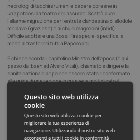
necrologi di tacchini rumeni e papere coreane in
un’apoteosi da teatro dell’assurdo. Scattò pure
l’allarme migrazione per l’entrata clandestina di allodole
moldave (graziose) o di chiurli magrebini (infidi).
Difficile adottare una Bossi-Fini specie-specifica, a
meno di trasferirci tutti a Paperopoli.
E chi non ricorda il capitolino Ministro dell’epoca (e qui
passo da Ibsen ad Alvaro Vitali), chiamato a dirigere la
sanità nazionale dopo non essere stato riconfermato
alla guida di una regione in cui aveva moltiplicato il
deficit sanitario (la pittoresca meritocrazia all’italiana).
Questo sito web utilizza
Quel rotondo e rubizzo ministro dalla testa lucida,
mediaticamente onnipresente, ricorderete, calato in
cookie
elicottero tra ridenti scienziate (padovane) e mesti
Questo sito web utilizza i cookie per
allevatori di galline (padovane), svolazzante tra
migliorare la tua esperienza di
entrambi in camicie bianco, benché
navigazione. Utilizzando il nostro sito web
“lombrosianamente” distinguibile più nel primo caso
acconsenti a tutti i cookie in conformità