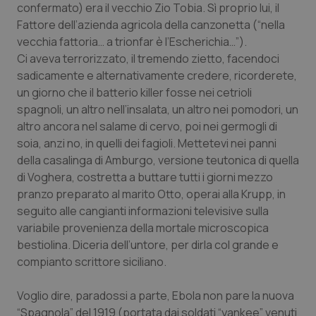
confermato) era il vecchio Zio Tobia. Sì proprio lui, il
Piemonte
HIV
Fattore dell’azienda agricola della canzonetta (“nella
vecchia fattoria… a trionfar è l’Escherichia…”).
Ci aveva terrorizzato, il tremendo zietto, facendoci
Provincia Autonoma di Bolzano
Infezioni & Febbre
sadicamente e alternativamente credere, ricorderete,
un giorno che il batterio killer fosse nei cetrioli
Provincia Autonoma di Trento
Ipertensione & Scompenso
spagnoli, un altro nell’insalata, un altro nei pomodori, un
altro ancora nel salame di cervo, poi nei germogli di
Puglia
Malattie rare
soia, anzi no, in quelli dei fagioli. Mettetevi nei panni
della casalinga di Amburgo, versione teutonica di quella
Sardegna
Malattia di Crohn & Rettocolite Ulcerosa
di Voghera, costretta a buttare tutti i giorni mezzo
pranzo preparato al marito Otto, operai alla Krupp, in
Sicilia
Neuroscienze & patologie neurodegenerative
seguito alle cangianti informazioni televisive sulla
variabile provenienza della mortale microscopica
Toscana
Obesità
bestiolina. Diceria dell’untore, per dirla col grande e
compianto scrittore siciliano.
Umbria
Oftalmologia
Voglio dire, paradossi a parte, Ebola non pare la nuova
“Spagnola” del 1919 (portata dai soldati “yankee” venuti