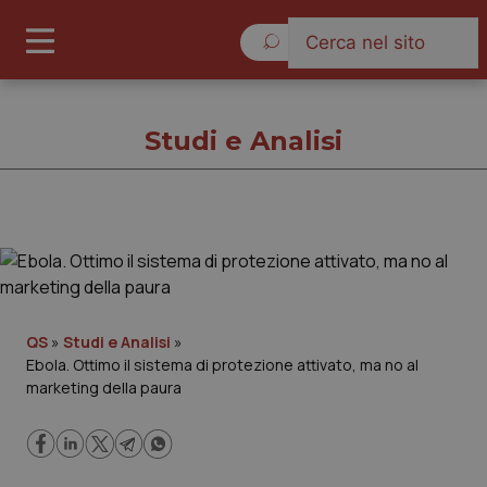
Giovedì 6 Agosto 2026
Studi e Analisi
Studi e Analisi
Cronache
QS
»
Studi e Analisi
»
Ebola. Ottimo il sistema di protezione attivato, ma no al
Governo e Parlamento
marketing della paura
Regioni e Asl
Lavoro e Professioni