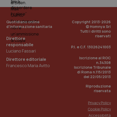
e d
per
del
ute
tracking-sites-
www.quotidianosanita.it
4
Que
Quotidiano online
Copyright 2013-2026
ironfish-tracking-
settimane
imp
d'informazione sanitaria
© Homnya Srl
named-enable
2 giorni
dal
Tutti i diritti sono
per 
sis
riservati
Direttore
sol
ute
responsabile
ide
P.I. e C.F. 13026241003
Wel
Luciano Fassari
Iscrizione al ROC
Direttore editoriale
n.34308
Francesco Maria Avitto
Iscrizione Tribunale
di Roma n.115/2013
del 22/05/2013
Riproduzione
riservata
Privacy Policy
Cookie Policy
Accessibilità