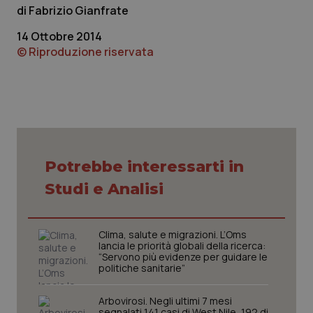
Fabrizio Gianfrate
14 Ottobre 2014
© Riproduzione riservata
tracking-sites-ironfish-
www.quotidianosanita.it
4
Potrebbe interessarti in
tracking-enable
settim
2 gior
Studi e Analisi
Clima, salute e migrazioni. L’Oms
tracking-sites-ironfish-
www.quotidianosanita.it
4
lancia le priorità globali della ricerca:
session-id
settim
2 gior
“Servono più evidenze per guidare le
politiche sanitarie”
Arbovirosi. Negli ultimi 7 mesi
segnalati 141 casi di West Nile, 192 di