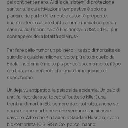
del continente nero. Al di là dei sistemi di protezione
Calabria
Asma & BPCO
sanitaria, la cui attivazione tempestiva è solo da
plaudire da parte delle nostre autorità preposte,
Campania
Car-T
quanto è lecito alzare tanto allarme mediatico per un
caso su 300 milioni, tale è l’incidenza in USA ed EU, pur
Emilia-Romagna
Colesterolo & coronaropatie
consapevoli della letalità del virus?
Friuli Venezia Giulia
Dermatite Atopica
Per fare dello humor un po’ nero: il tasso di mortalità da
suicidio è qualche milione di volte più alto di quello da
Lazio
Diabete & glucometri
Ebola. Insomma è molto più pericoloso, ma molto, il tipo
o la tipa, a noi ben noti, che guardiamo quando ci
specchiamo.
Liguria
Disturbi dell’umore
Un deja vù antipatico, la psicosi da epidemia. Un paio di
Lombardia
Dolore
anni fa, ricorderete, toccò al “batterio killer”, una
trentina di morti in EU, sempre da ortofrutta, anche se
Marche
Donna & Salute
non si seppe mai bene in che verdura si annidasse
davvero. Altro che Bin Laden o Saddam Hussein, il vero
Molise
Epatiti
bio-terrorista (CIS, RIS e Co. poi ce l’hanno