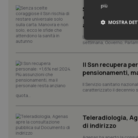
più
Senza scelte coragg
carta. Manovra e no
MOSTRA DET
autunno
La sanità va in ‘vacanza’ las
Neces
settimana, Governo, Parlame
Il Ssn recupera pe
pensionamenti, ma
Il Servizio sanitario nazio
caratterizzato il decennio 
quota...
I cookie necessari con
e l'accesso alle aree 
Nome
Teleradiologia, A
VISITOR_PRIVACY_
di indirizzo
Agenas ha aperto la consult