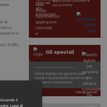
applicazioni concrete e
 paese
uso protetto
t, le
rato in
 l’aumento è
rca (-9,9%),
Gli speciali
Sanità digitale per garantire più
salute e sostenibilità. Ma servono
standard e condivisione
Tutti gli speciali
ilizzando il
cookie.
Leggi di