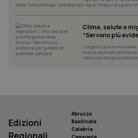
della Teleradiologia”, predisposto da un Gruppo di Lavoro istit
CookieScriptConse
Clima, salute e mig
“Servono più evide
tracking-sites-ironf
tracking-enable
L'Organizzazione mondiale d
ricerca dedicato all'interse
tracking-sites-ironf
rafforzare le basi scientifich
session-id
_ga
Abruzzo
PHPSESSID
Edizioni
Basilicata
Calabria
Regionali
Campania