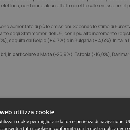
 elettrica, non hanno alcun effetto diretto sulle emissioni nel
ono aumentate di più le emissioni. Secondo le stime di Eurosta
e degli Stati membri dell'UE, con il più alto incremento regist
, seguita dal Belgio (+ 4,7%) e in Bulgaria (+ 4,6%). In Italia
embri, in particolare a Malta (-26,9%), Estonia (-16,0%), Danima
web utilizza cookie
nalisi
ilizza i cookie per migliorare la tua esperienza di navigazione. Ut
consenti a tutti i cookie in conformità con la nostra policy per i 