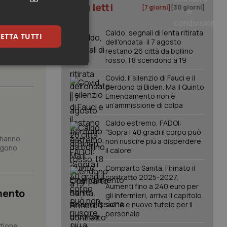
I più letti
[7 giorni]
[30 giorni]
sulla
n
Caldo, segnali di lenta ritirata
ETTA TUTTI
dell'ondata: il 7 agosto
restano 26 città da bollino
rosso, l'8 scendono a 19
he
keting
Covid. Il silenzio di Fauci e il
perdono di Biden. Ma il Quinto
Emendamento non è
un’ammissione di colpa
Caldo estremo, FADOI:
“Sopra i 40 gradi il corpo può
e hanno
non riuscire più a disperdere
ungono
il calore”
igazione sulle pagine
kie.
Comparto Sanità. Firmato il
contratto 2025-2027.
Aumenti fino a 240 euro per
mento
gli infermieri, arriva il capitolo
er memorizzare le
utente per la loro
sull'IA e nuove tutele per il
 dati sul consenso
personale
itiche e
tendo che le loro
stione