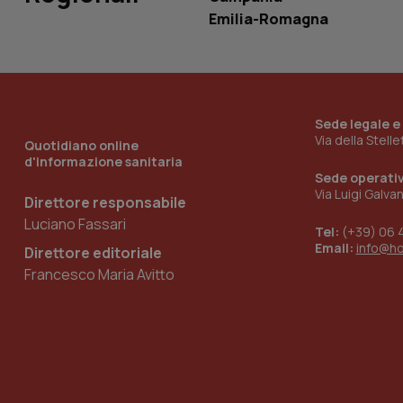
Emilia-Romagna
_ga_KM60CM4NPH
Sede legale e
Nome
Nome
Via della Stell
Quotidiano online
VISITOR_INFO1_LIV
d'informazione sanitaria
_ga_0VMQEQKQ1N
Sede operati
Via Luigi Galva
Direttore responsabile
Luciano Fassari
Tel:
(+39) 06 
__Secure-YNID
Email:
info@h
Direttore editoriale
Francesco Maria Avitto
YSC
__Secure-
ROLLOUT_TOKEN
tracking-sites-