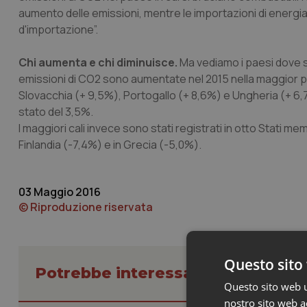
aumento delle emissioni, mentre le importazioni di energia
d'importazione”.
Chi aumenta e chi diminuisce.
Ma vediamo i paesi dove s
emissioni di CO2 sono aumentate nel 2015 nella maggior part
Slovacchia (+ 9,5%), Portogallo (+ 8,6%) e Ungheria (+ 6,7%)
stato del 3,5%.
I maggiori cali invece sono stati registrati in otto Stati m
Finlandia (-7,4%) e in Grecia (-5,0%).
03 Maggio 2016
© Riproduzione riservata
Questo sito 
Potrebbe interessarti in Studi e A
Questo sito web ut
nostro sito web ac