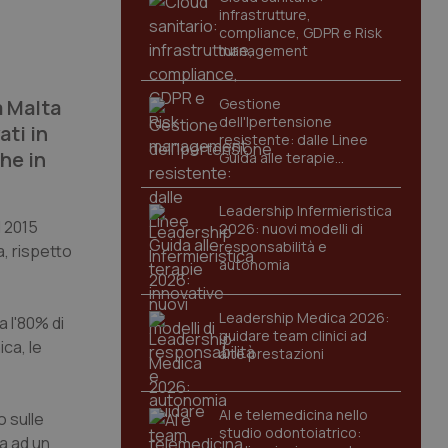
infrastrutture,
compliance, GDPR e Risk
management
a Malta
Gestione
dell'Ipertensione
ati in
resistente: dalle Linee
he in
Guida alle terapie
innovative
Leadership Infermieristica
 2015
2026: nuovi modelli di
responsabilità e
a, rispetto
autonomia
Leadership Medica 2026:
 l'80% di
guidare team clinici ad
ica, le
alte prestazioni
AI e telemedicina nello
o sulle
studio odontoiatrico:
ta ad un