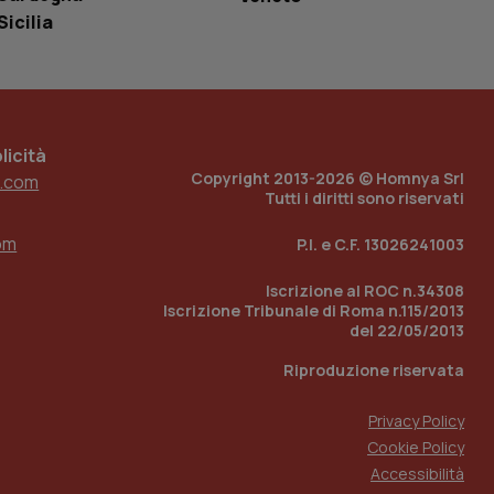
tato di accesso per
Sicilia
a Google Analytics
sione.
icità
Copyright 2013-2026 © Homnya Srl
.com
 tenere traccia
Tutti i diritti sono riservati
i Youtube incorporati
tics per mantenere
tore del sito web sta
ell'interfaccia di
om
P.I. e C.F. 13026241003
 tenere traccia
Iscrizione al ROC n.34308
i Youtube incorporati
Iscrizione Tribunale di Roma n.115/2013
tore del sito web sta
del 22/05/2013
ell'interfaccia di
Riproduzione riservata
 tenere traccia
Privacy Policy
r la gestione
one dell’esperienza
Cookie Policy
Accessibilità
e per abilitare il