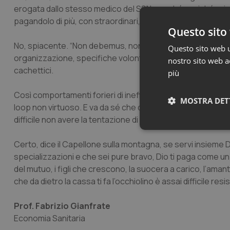
erogata dallo stesso medico del SSN, perché anziché priv
pagandolo di più, con straordinari, e assumendo più gent
Questo sito 
No, spiacente. “Non debemus, non possumus, non volumus” 
Questo sito web ut
organizzazione, specifiche volontà, regole correnti, giust
nostro sito web ac
cachettici.
più
Così comportamenti forieri di inefficienze e iniquità sono d
MOSTRA DET
loop non virtuoso. E va da sé che di quei due cappelli, pubb
difficile non avere la tentazione di usarli l’uno per i fini dell’a
Neces
Certo, dice il Capellone sulla montagna, se servi insieme
specializzazioni e che sei pure bravo, Dio ti paga come un po
del mutuo, i figli che crescono, la suocera a carico, l’aman
che da dietro la cassa ti fa l’occhiolino è assai difficile res
Prof. Fabrizio Gianfrate
Economia Sanitaria
I cookie necessari con