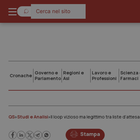
Governo e
Regioni e
Lavoro e
Scienza 
Cronache
Parlamento
Asl
Professioni
Farmaci
QS
»
Studi e Analisi
»
Il loop vizioso ma legittimo tra liste d’attes
Stampa