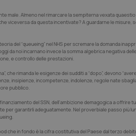
ente male. Almeno nel rimarcare la sempiterna vexata quaestio
e viceversa da questa incentivate? A guardarne le misure, s
 teoria del “queueing” nel NHS per scremare la domanda inapp
 oggi da noi incarnano invece la somma algebrica negativa delle 
e, e controllo delle prestazioni.
a”, che rimanda le esigenze dei sudditi a “dopo”, devono “aver
icienze, insipienze, incompetenze, indolenze, regole nate sbagl
ttore pubblico.
inanziamento del SSN, dell’ambizione demagogica a offrire tu
 per garantirli adeguatamente. Nel proverbiale passo più lu
eueing.
d che in fondo è la cifra costitutiva del Paese dal terzo debit