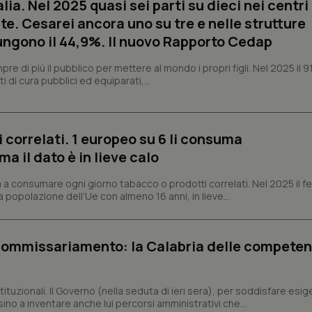
alia. Nel 2025 quasi sei parti su dieci nei centri
sito e utilizzato per calcolare i dat
sessioni e campagne per i rapporti 
te. Cesarei ancora uno su tre e nelle strutture
Sessione
Cookie generato da applicazioni 
PHP.net
ngono il 44,9%. Il nuovo Rapporto Cedap
linguaggio PHP. Si tratta di un id
www.quotidianosanita.it
generico utilizzato per mantenere 
sessione utente. Normalmente 
 di più il pubblico per mettere al mondo i propri figli. Nel 2025 il 9
generato in modo casuale, il mod
i di cura pubblici ed equiparati,...
utilizzato può essere specifico pe
buon esempio è mantenere uno s
un utente tra le pagine.
.quotidianosanita.it
1 anno 1
Questo cookie viene utilizzato d
mese
per mantenere lo stato della ses
 correlati. 1 europeo su 6 li consuma
 il dato è in lieve calo
 a consumare ogni giorno tabacco o prodotti correlati. Nel 2025 il
Fornitore
Fornitore
/
/
Dominio
Scadenza
Descrizione
Scadenza
Descrizione
a popolazione dell’Ue con almeno 16 anni, in lieve...
Dominio
E
5 mesi 4
Questo cookie è impostato da Youtube per
Google LLC
settimane
delle preferenze dell'utente per i video d
.youtube.com
.quotidianosanita.it
1 anno 1
Questo cookie viene utilizzato da Google Analy
nei siti; può anche determinare se il visita
mese
lo stato della sessione.
utilizzando la nuova o la vecchia versione d
 commissariamento: la Calabria delle compete
Youtube.
.youtube.com
5 mesi 4
Questo cookie è impostato da Youtube per
settimane
delle preferenze dell'utente per i video d
nei siti; può anche determinare se il visita
ituzionali. Il Governo (nella seduta di ieri sera), per soddisfare esi
utilizzando la nuova o la vecchia versione d
no a inventare anche lui percorsi amministrativi che...
Youtube.