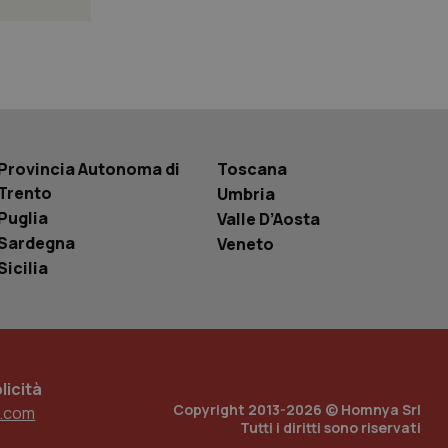
 tenere traccia
r la gestione
one dell’esperienza
e per abilitare il
loggato con identity
Provincia Autonoma di
Toscana
Trento
Umbria
Puglia
Valle D’Aosta
Sardegna
Veneto
Sicilia
icità
Copyright 2013-2026 © Homnya Srl
.com
Tutti i diritti sono riservati