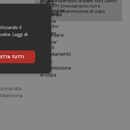
perdono di Biden. Ma il Quinto
ari
Emendamento non è
un’ammissione di colpa
ilizzando il
ralmente
cookie.
Leggi di
osi in un
ETTA TUTTI
testo, è
keting
ure la rata
a, a Mammona
igazione sulle pagine