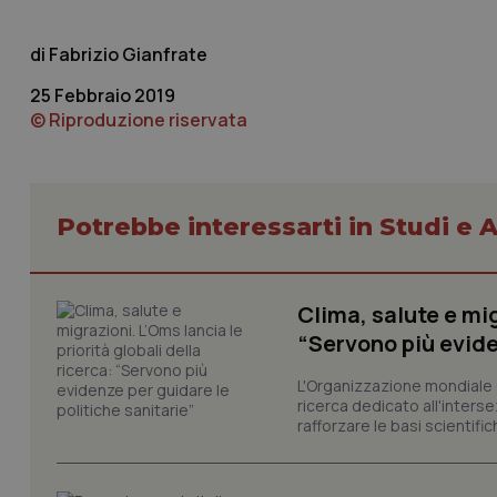
e l'accesso alle aree 
Nome
Fabrizio Gianfrate
VISITOR_PRIVACY_
25 Febbraio 2019
© Riproduzione riservata
CookieScriptConse
Potrebbe interessarti in Studi e A
tracking-sites-ironf
tracking-enable
Clima, salute e mig
tracking-sites-ironf
“Servono più evide
session-id
L'Organizzazione mondiale d
_ga
ricerca dedicato all'interse
rafforzare le basi scientifich