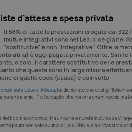
 liste d’attesa e spesa privata
Il 68% di tutte le prestazioni erogate dai 322 
mutue integrativi sono nei Lea, cioè già nel S
“sostitutive” e non “integrative". Oltre la met
odontoiatria) è oggi pagata privatamente. Simile l
to, o solo, il carattere sostitutivo delle prest
quanto che queste sono in larga misura effettuat
ione di quelle code (causa) è coinvolto
onale sulle Liste di Attesa
, ha dichiarato che così gli “Italiani a
e parenti e amici. Poi ho capito che non era una minaccia ma b
 e del boom economico, tra un pane e nutella in divisa da Villag
enza paura non solo a Juncker, alle ONG e alla sintassi ma anch