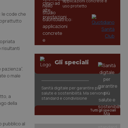
applicazioni concrete e
uso protetto
: le code che
oprattutto
ropriata
risultanti
Gli speciali
e pazienza”.
iate o male
Sanità digitale per garantire più
salute e sostenibilità. Ma servono
tto, a
standard e condivisione
ngo della
Tutti gli speciali
o pubblico al