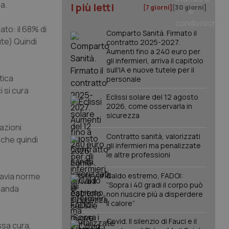
a.
I più letti
[7 giorni]
[30 giorni]
to: il 68% di
Comparto Sanità. Firmato il
ute) Quindi
contratto 2025-2027.
Aumenti fino a 240 euro per
gli infermieri, arriva il capitolo
sull'IA e nuove tutele per il
tica
personale
 si cura
Eclissi solare del 12 agosto
2026, come osservarla in
sicurezza
azioni
Contratto sanità, valorizzati
 che quindi
gli infermieri ma penalizzate
le altre professioni
ttavia norme
Caldo estremo, FADOI:
“Sopra i 40 gradi il corpo può
manda
non riuscire più a disperdere
il calore”
Covid. Il silenzio di Fauci e il
ssa cura,