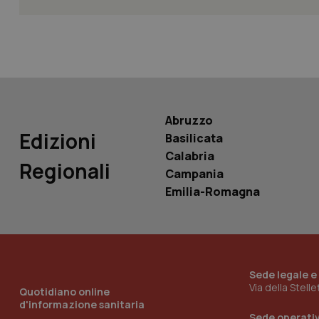
YSC
__Secure-
ROLLOUT_TOKEN
tracking-sites-
ironfish-tracking-
named-enable
Abruzzo
Edizioni
Basilicata
Calabria
Regionali
Campania
Emilia-Romagna
Sede legale e
Via della Stell
Quotidiano online
d'informazione sanitaria
Sede operati