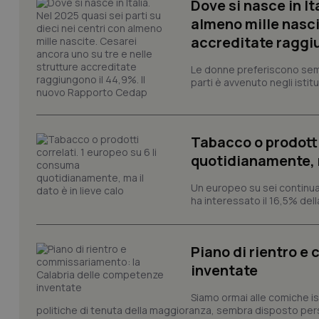
Dove si nasce in It
almeno mille nasci
PHPSESSID
accreditate raggiu
Le donne preferiscono sempre
parti è avvenuto negli istitut
_ga_KM60CM4NPH
Tabacco o prodotti
quotidianamente, ma
Un europeo su sei continua
Nome
Nome
ha interessato il 16,5% dell
VISITOR_INFO1_LIV
_ga_0VMQEQKQ1N
Piano di rientro e
inventate
__Secure-YNID
Siamo ormai alle comiche ist
politiche di tenuta della maggioranza, sembra disposto persi