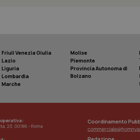
Sessione
Questo cookie è impostato da YouTube per
Google LLC
delle visualizzazioni dei video incorporati.
.youtube.com
.youtube.com
5 mesi 4
Questo cookie è impostato da YouTube pe
settimane
dell'autenticazione e della personalizzazi
utente
www.quotidianosanita.it
4
Questo cookie è impostato dall'applicazion
settimane
sistema di tracking solo in caso di utenti 
2 giorni
provider WelfareLink.
Friuli Venezia Giulia
Molise
Lazio
Piemonte
Liguria
Provincia Autonoma di
Bolzano
Lombardia
Marche
 operativa:
Coordinamento Pubbl
etta, 23, 00186 - Roma
commerciale@homnya
Redazione
va: