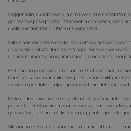
d’attesa.
Leggendolo, questo Piano, a dire il vero mi è sembrato ni
generano spesa privata, intramoenia compresa, sono anch
quelle sanzionatorie, il Piano risponde di sì.
Vale la pena ricordare che le liste d’attesa nascono come
dovuta alla gratuità dei servizi. Magari fosse ancora così:
nel finanziamento, programmazione, produzione, erogazion
Raffigurano plasticamente l’iconico “Stato che non funzion
Che scarica sulla variabile “tempo” le impossibilità, ineff
applicate per dolo o colpa, quali mali storici del nostro se
Ma le code sono anche e soprattutto l’emblema del sotto f
promettere LEA onnicomprensivi senza le risorse adeguate
gamba, “larger than life” direbbero, appunto, quelli del qu
Dilazionare nel tempo, spostare a domani, al futuro. Un moo