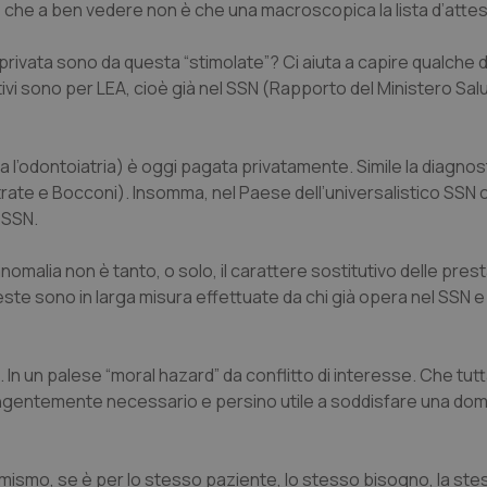
che a ben vedere non è che una macroscopica la lista d’attes
privata sono da questa “stimolate”? Ci aiuta a capire qualche da
ivi sono per LEA, cioè già nel SSN (Rapporto del Ministero Sal
enza l’odontoiatria) è oggi pagata privatamente. Simile la diagnos
rate e Bocconi). Insomma, nel Paese dell’universalistico SSN ci
 SSN.
malia non è tanto, o solo, il carattere sostitutivo delle prest
ste sono in larga misura effettuate da chi già opera nel SSN e
. In un palese “moral hazard” da conflitto di interesse. Che tu
ingentemente necessario e persino utile a soddisfare una do
imismo, se è per lo stesso paziente, lo stesso bisogno, la ste