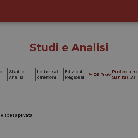
Studi e Analisi
e
Studi e
Lettere al
Edizioni
Professionis
QS Pro
Analisi
direttore
Regionali
Sanitari.AI
a e spesa privata