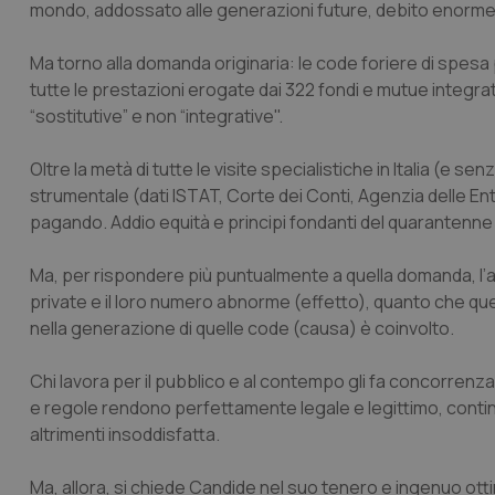
mondo, addossato alle generazioni future, debito enorme 
Ma torno alla domanda originaria: le code foriere di spesa 
tutte le prestazioni erogate dai 322 fondi e mutue integrat
“sostitutive” e non “integrative".
Oltre la metà di tutte le visite specialistiche in Italia (e s
strumentale (dati ISTAT, Corte dei Conti, Agenzia delle Ent
pagando. Addio equità e principi fondanti del quarantenne
Ma, per rispondere più puntualmente a quella domanda, l’ano
private e il loro numero abnorme (effetto), quanto che que
nella generazione di quelle code (causa) è coinvolto.
Chi lavora per il pubblico e al contempo gli fa concorrenza
e regole rendono perfettamente legale e legittimo, cont
altrimenti insoddisfatta.
Ma, allora, si chiede Candide nel suo tenero e ingenuo ott