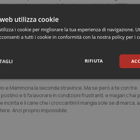
atamente da questo non la facciamo con lui dentro il SSN, mag
e?
web utilizza cookie
risponderebbe Pio VII. Per mancanza di risorse, strutture,
ilizza i cookie per migliorare la tua esperienza di navigazione. Ut
a tutela dell’insieme di professionisti dagli stipendi SSN gene
consenti a tutti i cookie in conformità con la nostra policy per i 
ettati e/o consentiti da regole e status quo vigenti. Alimentand
RIFIUTA
TAGLI
ACC
lico e privato, indossati insieme sul camice bianco, dato il con
ltro.
sari
Statistici
Mar
 Dio e Mammona la seconda stravince. Ma se però a te con tre
stino e ti fa lavorare in condizioni frustranti, e magari c’hai p
te incinta e il cane che i croccantini li mangia sole se di marc
istere. Anzi proprio impossibile.
Necessari
Statistici
Marketing
tribuiscono a rendere fruibile il sito web abilitandone funzionalità di base quali la nav