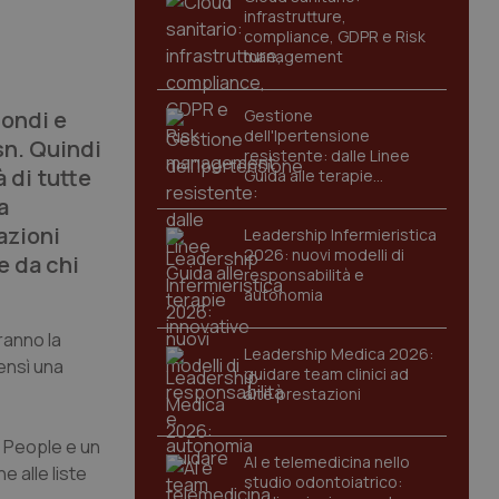
infrastrutture,
compliance, GDPR e Risk
management
fondi e
Gestione
dell'Ipertensione
sn. Quindi
resistente: dalle Linee
à di tutte
Guida alle terapie
innovative
a
azioni
Leadership Infermieristica
2026: nuovi modelli di
e da chi
responsabilità e
autonomia
vranno la
Leadership Medica 2026:
ensì una
guidare team clinici ad
alte prestazioni
e People e un
AI e telemedicina nello
e alle liste
studio odontoiatrico: