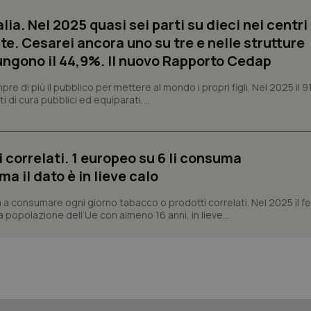
ish-
www.quotidianosanita.it
4
Questo cookie è impostato dall'a
settimane
assegnare un identificatore generi
alia. Nel 2025 quasi sei parti su dieci nei centri
2 giorni
te. Cesarei ancora uno su tre e nelle strutture
1 anno 1
Questo nome di cookie è associa
Google LLC
ngono il 44,9%. Il nuovo Rapporto Cedap
mese
Universal Analytics, che è un a
.quotidianosanita.it
significativo del servizio di ana
utilizzato da Google. Questo cook
 di più il pubblico per mettere al mondo i propri figli. Nel 2025 il 9
per distinguere utenti unici as
generato in modo casuale come i
i di cura pubblici ed equiparati,...
cliente. È incluso in ogni richiest
sito e utilizzato per calcolare i dat
sessioni e campagne per i rapporti 
Sessione
Cookie generato da applicazioni 
PHP.net
 correlati. 1 europeo su 6 li consuma
linguaggio PHP. Si tratta di un id
www.quotidianosanita.it
generico utilizzato per mantenere 
 il dato è in lieve calo
sessione utente. Normalmente 
generato in modo casuale, il mod
utilizzato può essere specifico pe
 a consumare ogni giorno tabacco o prodotti correlati. Nel 2025 il
buon esempio è mantenere uno s
a popolazione dell’Ue con almeno 16 anni, in lieve...
un utente tra le pagine.
.quotidianosanita.it
1 anno 1
Questo cookie viene utilizzato d
mese
per mantenere lo stato della ses
Fornitore
Fornitore
/
/
Dominio
Scadenza
Descrizione
Scadenza
Descrizione
Dominio