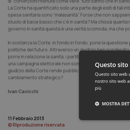
di “convinzioni ritenute come vere” tutti sanno che in san
La Corte ha quantificato solo una parte degli esiti di tali 
spesa sanitaria sono “malasanità”. Forse che non sappiamo q
stuolo di bacia basso che c’è in sanità? Ma chissà quanta 
governo in sanità questa è una verità scomoda, ma che p
In sostanza la Corte, in fondo in fondo, pone la questione p
politiche del futuro. Attraverso un giudizio ben ponderato
porre in relazione la sanità, i partiti e le politiche. Quindi 
una campagna elettorale non sono le promesse ma i giudizi
Questo sito 
giudizio della Corte rende pubblica la disonestà che è ne
Questo sito web ut
cambiamento strategico?
nostro sito web ac
più
Ivan Cavicchi
MOSTRA DET
11 Febbraio 2013
Neces
© Riproduzione riservata