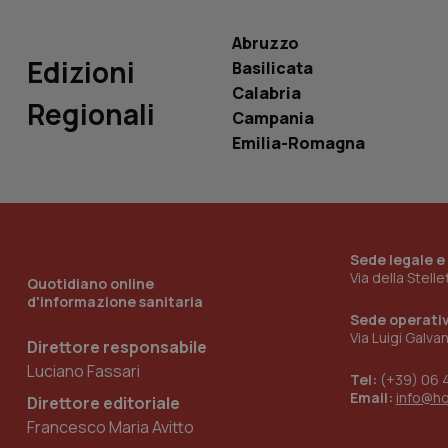
VISITOR_INFO1_LIV
_ga_0VMQEQKQ1N
Abruzzo
Edizioni
Basilicata
Calabria
__Secure-YNID
Regionali
Campania
Emilia-Romagna
YSC
__Secure-
ROLLOUT_TOKEN
Sede legale e
Via della Stell
tracking-sites-
Quotidiano online
ironfish-tracking-
d'informazione sanitaria
named-enable
Sede operati
Via Luigi Galva
Direttore responsabile
Luciano Fassari
Tel:
(+39) 06 
Email:
info@h
Direttore editoriale
Francesco Maria Avitto