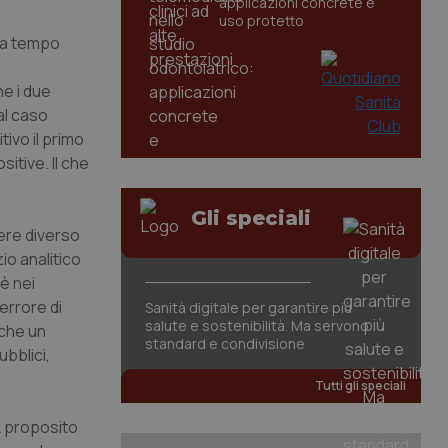
applicazioni concrete e
uso protetto
 Da tempo
he i due
al caso
ivo il primo
itive. Il che
Gli speciali
nere diverso
zio analitico
è nei
’errore di
Sanità digitale per garantire più
salute e sostenibilità. Ma servono
 che un
standard e condivisione
ubblici,
Tutti gli speciali
A proposito