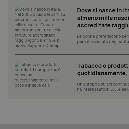
tracking-sites-ironf
session-id
Dove si nasce in It
almeno mille nasci
_ga
accreditate raggiu
Le donne preferiscono sempre
parti è avvenuto negli istitut
PHPSESSID
Tabacco o prodotti
quotidianamente, ma
Un europeo su sei continua
ha interessato il 16,5% dell
_ga_KM60CM4NPH
Nome
Nome