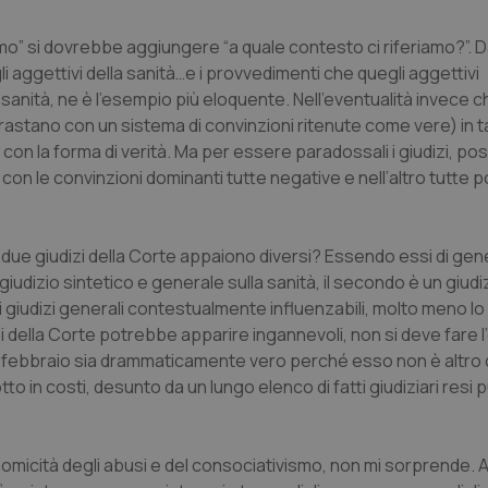
amo” si dovrebbe aggiungere “a quale contesto ci riferiamo?”.
li aggettivi della sanità…e i provvedimenti che quegli aggettivi
anità, ne è l’esempio più eloquente. Nell’eventualità invece c
trastano con un sistema di convinzioni ritenute come vere) in t
n la forma di verità. Ma per essere paradossali i giudizi, posit
n le convinzioni dominanti tutte negative e nell’altro tutte pos
i due giudizi della Corte appaiono diversi? Essendo essi di ge
n giudizio sintetico e generale sulla sanità, il secondo è un giudi
 giudizi generali contestualmente influenzabili, molto meno lo 
dizi della Corte potrebbe apparire ingannevoli, non si deve fare l
il 5 febbraio sia drammaticamente vero perché esso non è altro
dotto in costi, desunto da un lungo elenco di fatti giudiziari resi p
nomicità degli abusi e del consociativismo, non mi sorprende. 