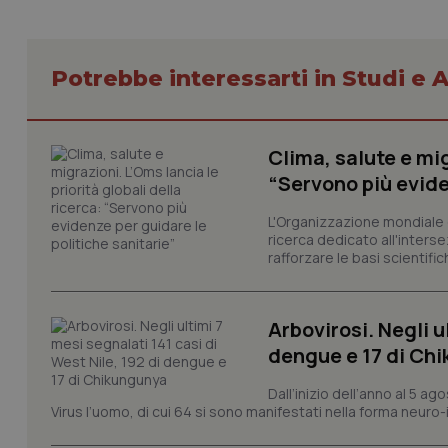
Potrebbe interessarti in Studi e A
I cookie necessari con
Clima, salute e mig
e l'accesso alle aree 
“Servono più evide
Nome
L'Organizzazione mondiale d
VISITOR_PRIVACY_
ricerca dedicato all'interse
rafforzare le basi scientifich
CookieScriptConse
Arbovirosi. Negli u
dengue e 17 di Ch
Dall’inizio dell’anno al 5 ag
tracking-sites-ironf
Virus l’uomo, di cui 64 si sono manifestati nella forma neuro-in
tracking-enable