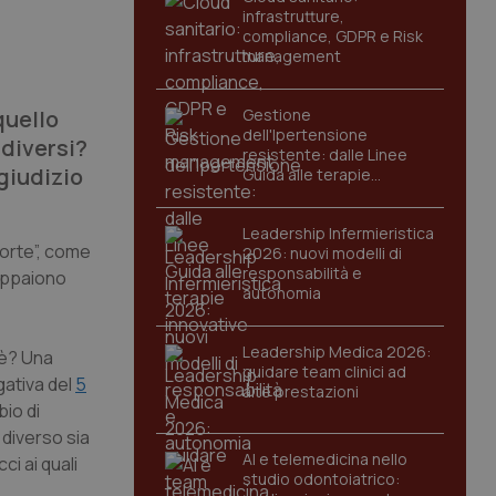
infrastrutture,
compliance, GDPR e Risk
management
quello
Gestione
dell'Ipertensione
 diversi?
resistente: dalle Linee
 giudizio
Guida alle terapie
innovative
Leadership Infermieristica
Corte”, come
2026: nuovi modelli di
responsabilità e
 appaiono
autonomia
Leadership Medica 2026:
 è? Una
guidare team clinici ad
ativa del
5
alte prestazioni
bio di
 diverso sia
AI e telemedicina nello
ci ai quali
studio odontoiatrico: