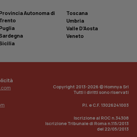
 tenere traccia
i Youtube incorporati
tics per mantenere
tore del sito web sta
Provincia Autonoma di
Toscana
ell'interfaccia di
Trento
Umbria
Puglia
Valle D’Aosta
 tenere traccia
i Youtube incorporati
Sardegna
Veneto
tore del sito web sta
ell'interfaccia di
Sicilia
 tenere traccia
r la gestione
one dell’esperienza
icità
e per abilitare il
Copyright 2013-2026 © Homnya Srl
.com
loggato con identity
Tutti i diritti sono riservati
om
P.I. e C.F. 13026241003
Iscrizione al ROC n.34308
Iscrizione Tribunale di Roma n.115/2013
del 22/05/2013