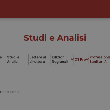
Studi e Analisi
e
Studi e
Lettere al
Edizioni
Professionis
QS Pro
Analisi
direttore
Regionali
Sanitari.AI
te dei conti