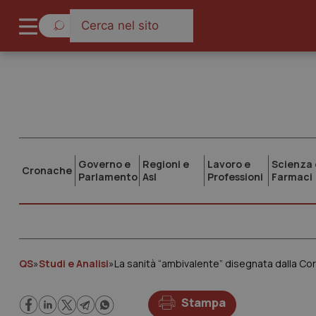
Governo e
Regioni e
Lavoro e
Scienza 
Cronache
Parlamento
Asl
Professioni
Farmaci
QS
»
Studi e Analisi
»
La sanità “ambivalente” disegnata dalla Cor
Stampa