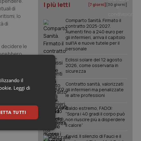
i spendere.
I più letti
[7 giorni]
[30 giorni]
uali di
itismi, lo
Comparto Sanità. Firmato il
à di
contratto 2025-2027.
Aumenti fino a 240 euro per
gli infermieri, arriva il capitolo
sull'IA e nuove tutele per il
e decidere le
personale
dovrebbero
Eclissi solare del 12 agosto
a onesta. In
2026, come osservarla in
a fede. Il
sicurezza
 un
ilizzando il
Contratto sanità, valorizzati
cookie.
Leggi di
gli infermieri ma penalizzate
le altre professioni
Caldo estremo, FADOI:
ETTA TUTTI
“Sopra i 40 gradi il corpo può
non riuscire più a disperdere
il calore”
keting
Covid. Il silenzio di Fauci e il