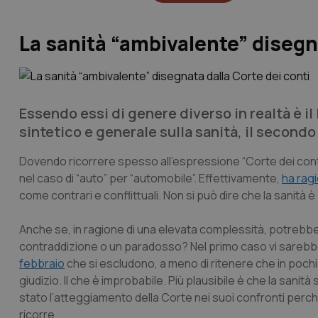
La sanità “ambivalente” disegna
Essendo essi di genere diverso in realtà è il 
sintetico e generale sulla sanità, il secondo
Dovendo ricorrere spesso all’espressione “Corte dei conti”
nel caso di “auto” per “automobile”. Effettivamente,
ha rag
come contrari e conflittuali. Non si può dire che la sanità 
Anche se, in ragione di una elevata complessità, potrebb
contraddizione o un paradosso? Nel primo caso vi sarebbe
febbraio
che si escludono, a meno di ritenere che in pochi m
giudizio. Il che è improbabile. Più plausibile è che la sanit
stato l’atteggiamento della Corte nei suoi confronti perché 
ricorre.