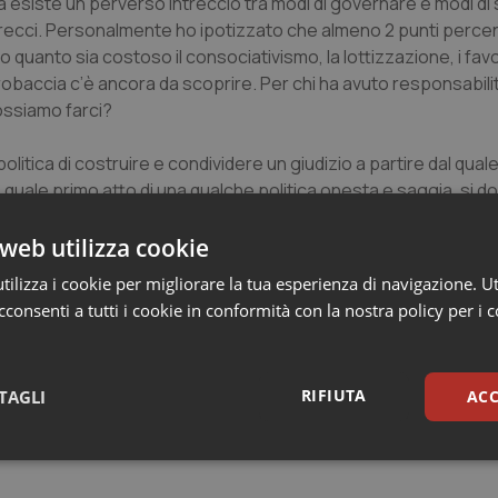
ità esiste un perverso intreccio tra modi di governare e modi d
intrecci. Personalmente ho ipotizzato che almeno 2 punti percent
uanto sia costoso il consociativismo, la lottizzazione, i favor
robaccia c’è ancora da scoprire. Per chi ha avuto responsabilit
ossiamo farci?
olitica di costruire e condividere un giudizio a partire dal qual
, quale primo atto di una qualche politica onesta e saggia, si 
non si tratta di dare la croce a nessuno ma di costruire una critic
 che si mettono in campo a distinguere la buona fede dalla mal
web utilizza cookie
l sistema. Che aspettiamo a combatterla facendone il perno di
ilizza i cookie per migliorare la tua esperienza di navigazione. Ut
consenti a tutti i cookie in conformità con la nostra policy per i 
RIFIUTA
TAGLI
ACC
sari
Statistici
Mar