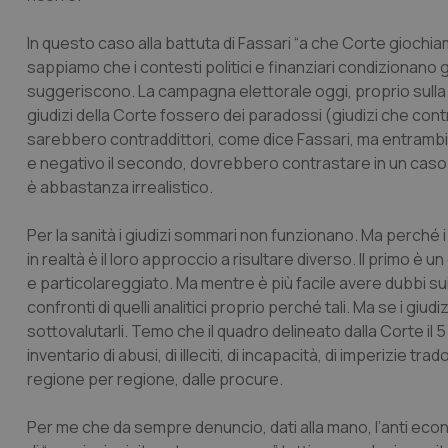
In questo caso alla battuta di Fassari “a che Corte giochi
sappiamo che i contesti politici e finanziari condizionano g
suggeriscono. La campagna elettorale oggi, proprio sulla s
giudizi della Corte fossero dei paradossi (giudizi che con
sarebbero contraddittori, come dice Fassari, ma entrambi co
e negativo il secondo, dovrebbero contrastare in un caso co
è abbastanza irrealistico.
Per la sanità i giudizi sommari non funzionano. Ma perché 
in realtà è il loro approccio a risultare diverso. Il primo è u
e particolareggiato. Ma mentre è più facile avere dubbi sui
confronti di quelli analitici proprio perché tali. Ma se i giu
sottovalutarli. Temo che il quadro delineato dalla Corte 
inventario di abusi, di illeciti, di incapacità, di imperizie tra
regione per regione, dalle procure.
Per me che da sempre denuncio, dati alla mano, l’anti eco