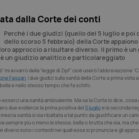
ta dalla Corte dei conti
Perché i due giudizi (quello del 5 luglio e poi 
dello scorso 5 febbraio) della Corte appaiono
loro approccio a risultare diverso. Il primo è un
 è un giudizio analitico e particolareggiato
 mi avvarrò della “legge di Zipf” cioè userò l’abbreviazione “
ione Fassari
, i due giudizi sulla sanità della Corte a prima vista
è bella e nello stesso tempo che fa schifo.
e esserci una sanità ambivalente. Ma se la Corte lo dice…cosa
ro due evidenze la prima positiva del
5 luglio
e la seconda neg
esi la sanità si sia ribaltata a tal punto da giustificare un cam
à sia sempre più o meno la stessa, bella o brutta che sia, ma che
diversi sono i contesti nei quali essa si pronuncia e gli approc