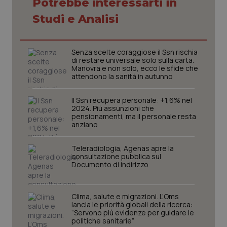
Potrebbe interessarti in
Studi e Analisi
Senza scelte coraggiose il Ssn rischia
di restare universale solo sulla carta.
Manovra e non solo, ecco le sfide che
attendono la sanità in autunno
Il Ssn recupera personale: +1,6% nel
2024. Più assunzioni che
pensionamenti, ma il personale resta
anziano
CookieScriptConsent
5 mesi
CookieScript
Teleradiologia, Agenas apre la
settim
www.quotidianosanita.it
consultazione pubblica sul
Documento di indirizzo
Clima, salute e migrazioni. L’Oms
lancia le priorità globali della ricerca:
“Servono più evidenze per guidare le
politiche sanitarie”