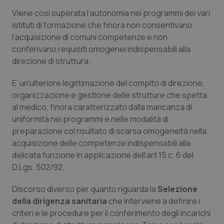
Viene così superata l’autonomia nei programmi dei vari
Piemonte
HIV
istituti di formazione che finora non consentivano
l’acquisizione di comuni competenze e non
Provincia Autonoma di Bolzano
Infezioni & Febbre
conferivano requisiti omogenei indispensabili alla
direzione di struttura.
Provincia Autonoma di Trento
Ipertensione & Scompenso
E’ un’ulteriore legittimazione del compito di direzione,
organizzazione e gestione delle strutture che spetta
Puglia
Malattie rare
al medico, finora caratterizzato dalla mancanza di
uniformità nei programmi e nelle modalità di
Sardegna
Malattia di Crohn & Rettocolite Ulcerosa
preparazione col risultato di scarsa omogeneità nella
acquisizione delle competenze indispensabili alla
Sicilia
Neuroscienze & patologie neurodegenerative
delicata funzione in applicazione dell’art 15 c. 6 del
D.Lgs. 502/92.
Toscana
Obesità
Discorso diverso per quanto riguarda la
Selezione
Umbria
Oftalmologia
della dirigenza sanitaria
che interviene a definire i
criteri e le procedure per il conferimento degli incarichi