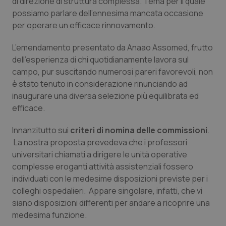
di direzione di struttura complessa. Tema per il quale
Valle D’Aosta
Oncodermatologia
possiamo parlare dell’ennesima mancata occasione
per operare un efficace rinnovamento.
Veneto
Oncoematologia
L’emendamento presentato da Anaao Assomed, frutto
Oncologia & Nutrizione
dell’esperienza di chi quotidianamente lavora sul
campo, pur suscitando numerosi pareri favorevoli, non
Psoriasi & pelle
è stato tenuto in considerazione rinunciando ad
inaugurare una diversa selezione più equilibrata ed
Quotidiano Cardiologia
efficace.
Innanzitutto sui
criteri di nomina delle commissioni
.
Quotidiano Chirurgia
La nostra proposta prevedeva che i professori
universitari chiamati a dirigere le unità operative
Quotidiano Oncologia
complesse eroganti attività assistenziali fossero
individuati con le medesime disposizioni previste per i
Quotidiano Pediatria
colleghi ospedalieri. Appare singolare, infatti, che vi
siano disposizioni differenti per andare a ricoprire una
Rene & patologie urogenitali
medesima funzione.