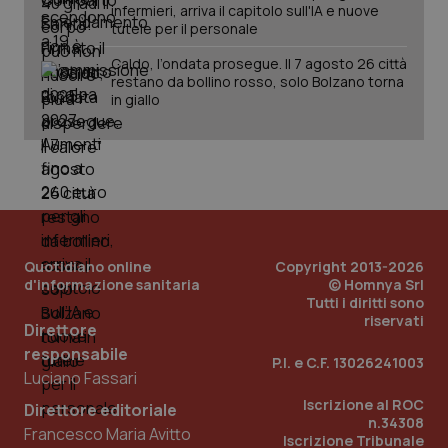
infermieri, arriva il capitolo sull'IA e nuove
tutele per il personale
Fornitore
/
Nome
Scadenza
Descrizion
Dominio
Caldo, l’ondata prosegue. Il 7 agosto 26 città
Nome
Fornitore
/
Dominio
Scadenza
Des
_ga_0VMQEQKQ1N
restano da bollino rosso, solo Bolzano torna
.quotidianosanita.it
1 anno 1
Questo
mese
cookie
VISITOR_INFO1_LIVE
5 mesi 4
Que
Google LLC
in giallo
viene
settimane
imp
.youtube.com
utilizzato
You
da Google
ten
Analytics
pre
per
del
mantener
vid
lo stato
inco
della
può
sessione.
det
vis
web
uti
Quotidiano online
Copyright 2013-2026
nuo
d'informazione sanitaria
© Homnya Srl
ver
Tutti i diritti sono
dell
riservati
You
Direttore
__Secure-YNID
.youtube.com
5 mesi 4
Que
responsabile
P.I. e C.F. 13026241003
settimane
imp
Luciano Fassari
You
ten
Iscrizione al ROC
pre
Direttore editoriale
del
n.34308
Francesco Maria Avitto
vid
Iscrizione Tribunale
inco