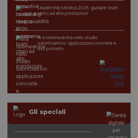
Leadership Medica 2026: guidare team
clinici ad alte prestazioni
AI e telemedicina nello studio
odontoiatrico: applicazioni concrete e
uso protetto
Gli speciali
PHPSESSID
Sessio
PHP.net
www.quotidianosanita.it