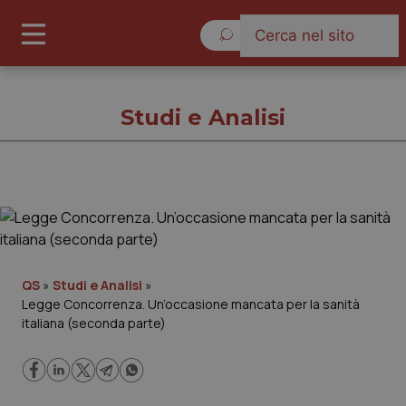
Sabato 8 Agosto 2026
Studi e Analisi
Studi e Analisi
Cronache
QS
»
Studi e Analisi
»
Legge Concorrenza. Un’occasione mancata per la sanità
Governo e Parlamento
italiana (seconda parte)
Regioni e Asl
Lavoro e Professioni