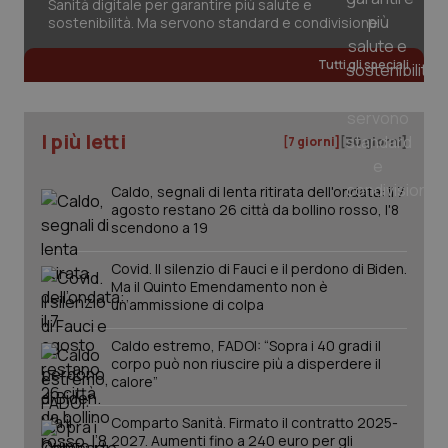
Sanità digitale per garantire più salute e
sostenibilità. Ma servono standard e condivisione
Tutti gli speciali
I più letti
[7 giorni]
[30 giorni]
Caldo, segnali di lenta ritirata dell'ondata: il 7
agosto restano 26 città da bollino rosso, l'8
scendono a 19
Covid. Il silenzio di Fauci e il perdono di Biden.
Ma il Quinto Emendamento non è
_ga_KM60CM4NPH
.quotidianosanita.it
1 anno
un’ammissione di colpa
mes
Caldo estremo, FADOI: “Sopra i 40 gradi il
corpo può non riuscire più a disperdere il
calore”
Comparto Sanità. Firmato il contratto 2025-
2027. Aumenti fino a 240 euro per gli