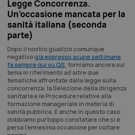
Legge Concorrenza.
Un’occasione mancata per la
Scienza e Farmaci
sanità italiana (seconda
Studi e Analisi
parte)
Lettere al direttore
Dopo il nostro giudizio comunque
negativo
già espresso acune settimane
Edizioni Regionali
fa sempre qui su QS
, torniamo ancora sul
tema in riferimento ad altre due
QS Pro
tematiche affrontate dalla legge sulla
concorrenza: la Selezione della dirigenza
Professionisti Sanitari.AI
sanitaria e le Procedure relative alla
formazione manageriale in materia di
Abruzzo
QS Pro Gold
sanità pubblica. E anche in questo caso
dobbiamo purtoppo constatare che si è
QS Club
Newsletter
Basilicata
Artrite & artrosi
persa l’ennesima occasione per voltare