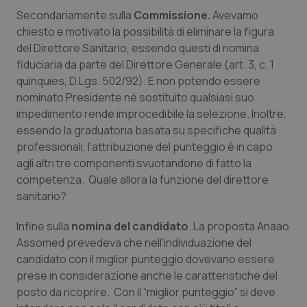
Secondariamente sulla
Salute orale & impianti
Commissione.
Avevamo
chiesto e motivato la possibilità di eliminare la figura
del Direttore Sanitario, essendo questi di nomina
Sangue & coagulazione
fiduciaria da parte del Direttore Generale (art. 3, c. 1
quinquies, D.Lgs. 502/92). E non potendo essere
Tiroide
nominato Presidente né sostituito qualsiasi suo
impedimento rende improcedibile la selezione. Inoltre,
Tumore al seno
essendo la graduatoria basata su specifiche qualità
professionali, l’attribuzione del punteggio è in capo
Tumore ovarico
agli altri tre componenti svuotandone di fatto la
competenza. Quale allora la funzione del direttore
Tumori del Polmone & Testa Collo
sanitario?
Infine sulla
nomina del candidato
.
La proposta Anaao
Tumori gastrointestinali
Assomed prevedeva che nell’individuazione del
candidato con il miglior punteggio dovevano essere
Ulcera & Reflusso
prese in considerazione anche le caratteristiche del
posto da ricoprire. Con il “miglior punteggio” si deve
Vaccini