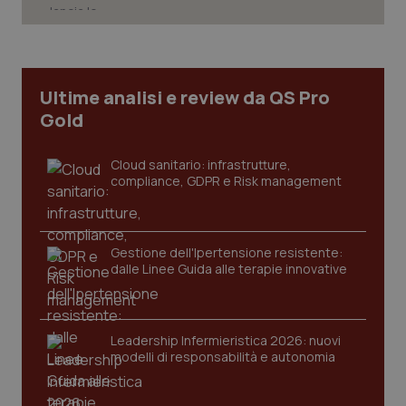
tracking-sites-ironfish-
www.quotidianosanita.it
4
Ultime analisi e review da QS Pro
tracking-enable
settim
2 gior
Gold
Cloud sanitario: infrastrutture,
compliance, GDPR e Risk management
tracking-sites-ironfish-
www.quotidianosanita.it
4
session-id
settim
2 gior
Gestione dell'Ipertensione resistente:
dalle Linee Guida alle terapie innovative
_ga
1 anno
Google LLC
mes
.quotidianosanita.it
Leadership Infermieristica 2026: nuovi
modelli di responsabilità e autonomia