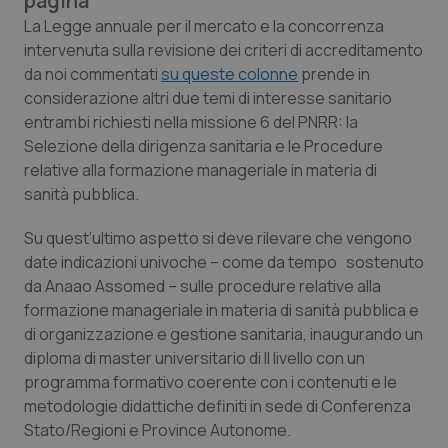
pagina
Calabria
Asma & BPCO
La Legge annuale per il mercato e la concorrenza
intervenuta sulla revisione dei criteri di accreditamento
Campania
Car-T
da noi commentati
su queste colonne
prende in
considerazione altri due temi di interesse sanitario
Emilia-Romagna
Colesterolo & coronaropatie
entrambi richiesti nella missione 6 del PNRR: la
Selezione della dirigenza sanitaria
e le
Procedure
relative alla formazione manageriale in materia di
Friuli Venezia Giulia
Dermatite Atopica
sanità pubblica.
Lazio
Diabete & glucometri
Su quest’ultimo aspetto si deve rilevare che vengono
date indicazioni univoche – come da tempo sostenuto
Liguria
Disturbi dell’umore
da Anaao Assomed – sulle procedure relative alla
formazione manageriale in materia di sanità pubblica e
Lombardia
Dolore
di organizzazione e gestione sanitaria, inaugurando un
diploma di master universitario di II livello con un
Marche
Donna & Salute
programma formativo coerente con i contenuti e le
metodologie didattiche definiti in sede di Conferenza
Stato/Regioni e Province Autonome.
Molise
Epatiti