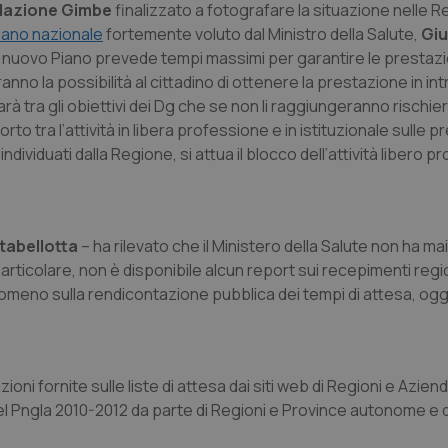
ndazione Gimbe
finalizzato a fotografare la situazione nelle Re
iano nazionale
fortemente voluto dal Ministro della Salute,
Giu
 Il nuovo Piano prevede tempi massimi per garantire le prestazio
anno la possibilità al cittadino di ottenere la prestazione in i
sarà tra gli obiettivi dei Dg che se non li raggiungeranno rischie
to tra l’attività in libera professione e in istituzionale sulle p
ividuati dalla Regione, si attua il blocco dell’attività libero p
tabellotta
– ha rilevato che il Ministero della Salute non ha mai
particolare, non è disponibile alcun report sui recepimenti regio
antomeno sulla rendicontazione pubblica dei tempi di attesa, ogg
azioni fornite sulle liste di attesa dai siti web di Regioni e Azien
del Pngla 2010-2012 da parte di Regioni e Province autonome e d