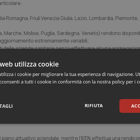
articolare:
ilia Romagna, Friuli Venezia Giulia, Lazio, Lombardia, Piemonte
a, Marche, Molise, Puglia, Sardegna, Veneto) rendono disponibi
di aggiornamento estremamente variabili;
web delle aziende sanitarie senza effettuare alcuna aggregazion
uenza di aggiornamento degli archivi storici;
i tempi di attesa.
web utilizza cookie
ilizza i cookie per migliorare la tua esperienza di navigazione. Ut
consenti a tutti i cookie in conformità con la nostra policy per i 
emerge la notevole eterogeneità di struttura e funzioni da cui der
informazione al cittadino. Più in generale, nessuna Regione ogg
RIFIUTA
TAGLI
ACC
tto dei tempi massimi di attesa, né i tempi di attesa delle str
a disponibilità per il cittadino".
sari
Statistici
Mar
l piano attuativo aziendale, mentre l’83% effettua una rendic