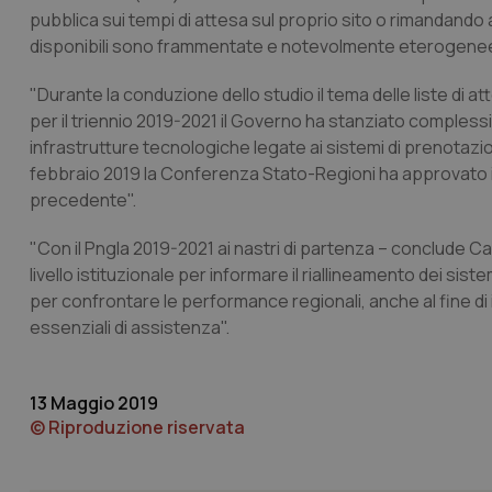
pubblica sui tempi di attesa sul proprio sito o rimandando 
disponibili sono frammentate e notevolmente eterogenee ris
"Durante la conduzione dello studio il tema delle liste di 
per il triennio 2019-2021 il Governo ha stanziato complessi
I cookie necessari con
infrastrutture tecnologiche legate ai sistemi di prenotazio
e l'accesso alle aree 
febbraio 2019 la Conferenza Stato-Regioni ha approvato il
Nome
precedente".
VISITOR_PRIVACY_
"Con il Pngla 2019-2021 ai nastri di partenza – conclude Cart
livello istituzionale per informare il riallineamento dei sist
per confrontare le performance regionali, anche al fine di in
essenziali di assistenza".
CookieScriptConse
13 Maggio 2019
© Riproduzione riservata
tracking-sites-ironf
tracking-enable
tracking-sites-ironf