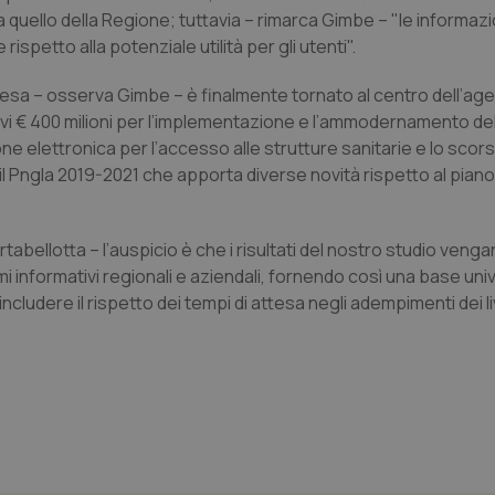
a quello della Regione; tuttavia – rimarca Gimbe – "le informazi
petto alla potenziale utilità per gli utenti".
attesa – osserva Gimbe – è finalmente tornato al centro dell’age
Necessari
Statistici
Marketing
vi € 400 milioni per
l’implementazione e l’ammodernamento del
tribuiscono a rendere fruibile il sito web abilitandone funzionalità di base quali la nav
ne elettronica per l’accesso alle strutture sanitarie
e lo scors
protette del sito. Il sito web non è in grado di funzionare correttamente senza questi coo
 Pngla 2019-2021 che apporta diverse novità rispetto al piano
Fornitore
/
Dominio
Scadenza
Descrizione
METADATA
5 mesi 4
Questo cookie viene utilizzato p
YouTube
settimane
scelte di consenso e privacy dell'
.youtube.com
abellotta – l’auspicio è che i risultati del nostro studio vengan
interazione con il sito. Registra i
del visitatore riguardo a varie pol
emi informativi regionali e aziendali, fornendo così una base univ
impostazioni sulla privacy, garan
cludere il rispetto dei tempi di attesa negli adempimenti dei liv
preferenze siano onorate nelle se
nt
5 mesi 3
Questo cookie viene utilizzato da
CookieScript
settimane
Script.com per ricordare le pref
www.quotidianosanita.it
sui cookie dei visitatori. È neces
dei cookie di Cookie-Script.com 
correttamente.
ish-
www.quotidianosanita.it
4
Questo cookie è impostato dall'a
settimane
abilitare il sistema di tracking a
2 giorni
ish-
www.quotidianosanita.it
4
Questo cookie è impostato dall'a