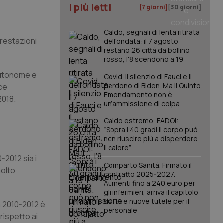
I più letti
[7 giorni]
[30 giorni]
Caldo, segnali di lenta ritirata
prestazioni
dell'ondata: il 7 agosto
restano 26 città da bollino
rosso, l'8 scendono a 19
 autonome e
Covid. Il silenzio di Fauci e il
perdono di Biden. Ma il Quinto
nce
Emendamento non è
2018.
un’ammissione di colpa
Caldo estremo, FADOI:
“Sopra i 40 gradi il corpo può
non riuscire più a disperdere
il calore”
-2012 sia i
Comparto Sanità. Firmato il
molto
contratto 2025-2027.
Aumenti fino a 240 euro per
gli infermieri, arriva il capitolo
sull'IA e nuove tutele per il
a 2010-2012 è
personale
rispetto ai