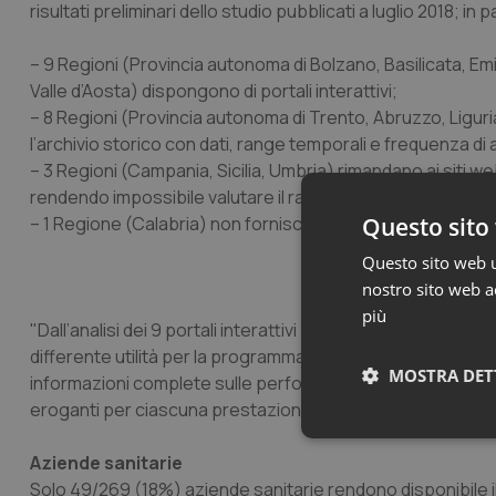
risultati preliminari dello studio pubblicati a luglio 2018; in p
– 9 Regioni (Provincia autonoma di Bolzano, Basilicata, Em
Valle d’Aosta) dispongono di portali interattivi;
– 8 Regioni (Provincia autonoma di Trento, Abruzzo, Liguri
l’archivio storico con dati, range temporali e frequenza 
– 3 Regioni (Campania, Sicilia, Umbria) rimandano ai siti 
rendendo impossibile valutare il range temporale e la freq
– 1 Regione (Calabria) non fornisce alcuna informazione su
Questo sito 
Questo sito web ut
nostro sito web ac
più
"Dall’analisi dei 9 portali interattivi – sottolinea Gimbe – 
differente utilità per la programmazione sanitaria e per l’
MOSTRA DET
informazioni complete sulle performance regionali sul rispe
eroganti per ciascuna prestazione con indicazione della prim
Neces
Aziende sanitarie
Solo 49/269 (18%) aziende sanitarie rendono disponibile i