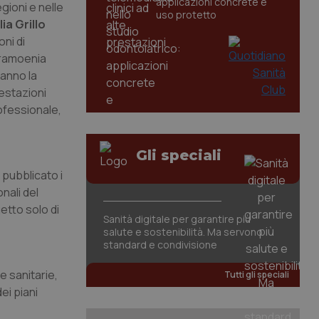
applicazioni concrete e
gioni e nelle
uso protetto
lia Grillo
ni di
ntramoenia
ranno la
restazioni
rofessionale,
Gli speciali
 pubblicato i
nali del
etto solo di
Sanità digitale per garantire più
salute e sostenibilità. Ma servono
standard e condivisione
de sanitarie,
Tutti gli speciali
ei piani