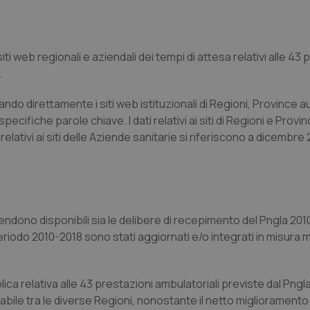
iti web regionali e aziendali dei tempi di attesa relativi alle 43 
.
tando direttamente i siti web istituzionali di Regioni, Province
ecifiche parole chiave. I dati relativi ai siti di Regioni e Provi
ativi ai siti delle Aziende sanitarie si riferiscono a dicembre 
ndono disponibili sia le delibere di recepimento del Pngla 2010
 periodo 2010-2018 sono stati aggiornati e/o integrati in misura 
ca relativa alle 43 prestazioni ambulatoriali previste dal Pngl
ile tra le diverse Regioni, nonostante il netto miglioramento 