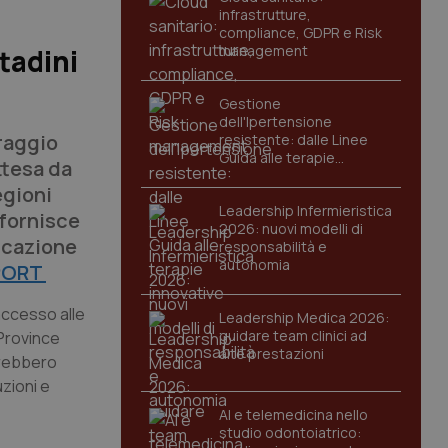
infrastrutture,
compliance, GDPR e Risk
management
tadini
Gestione
dell'Ipertensione
raggio
resistente: dalle Linee
Guida alle terapie
ttesa da
innovative
egioni
Leadership Infermieristica
 fornisce
2026: nuovi modelli di
dicazione
responsabilità e
autonomia
EPORT
accesso alle
Leadership Medica 2026:
guidare team clinici ad
 Province
alte prestazioni
vrebbero
uzioni e
AI e telemedicina nello
studio odontoiatrico: