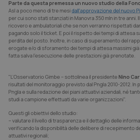
Parte da questa premessa un nuovo studio della Fo
Asl a poco meno di tre mesi
dall'approvazione del nuovo P
per cui sono stati stanziati in Manovra 350 mln in tre anni.
ricovero e ambulatoriali che se non verranno rispettati dar
pagando solo il ticket. E poi il rispetto dei tempi di attesa 
perdita del posto. Inoltre, in caso di superamento del rappor
erogate e/o di sforamento dei tempi di attesa massimi già ind
fatta salva l’esecuzione delle prestazioni già prenotate.
"L’Osservatorio Gimbe – sottolinea il presidente
Nino Car
risultati del monitoraggio previsto dal Pngla 2010-2012. In 
Pngla e sulla redazione dei piani attuativi aziendali, né t
studi a campione effettuati da varie organizzazioni".
Questi gli obiettivi dello studio:
– valutare il livello di trasparenza e il dettaglio delle inform
verificando la disponibilità delle delibere di recepimento 
attuativi regionali;