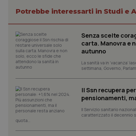
session-id
Potrebbe interessarti in Studi e A
_ga
Senza scelte coragg
carta. Manovra e no
autunno
PHPSESSID
La sanità va in ‘vacanza’ las
settimana, Governo, Parlame
Il Ssn recupera pe
pensionamenti, ma
_ga_KM60CM4NPH
Il Servizio sanitario nazio
caratterizzato il decennio 
quota...
Nome
Nome
VISITOR_INFO1_LIV