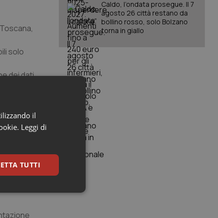
Caldo, l’ondata prosegue. Il 7
agosto 26 città restano da
bollino rosso, solo Bolzano
, Toscana,
torna in giallo
li solo
e dei dati,
ilizzando il
cookie.
Leggi di
iva la
i fornisce
ETTA TUTTI
utture
keting
ontazione