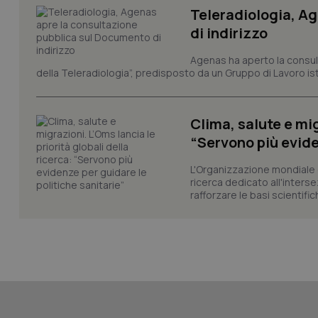
_ga_0VMQEQKQ1N
Teleradiologia, A
di indirizzo
__Secure-YNID
Agenas ha aperto la consult
della Teleradiologia”, predisposto da un Gruppo di Lavoro istit
YSC
Clima, salute e mig
“Servono più evide
__Secure-
ROLLOUT_TOKEN
L'Organizzazione mondiale d
ricerca dedicato all'interse
tracking-sites-
rafforzare le basi scientifich
ironfish-tracking-
named-enable