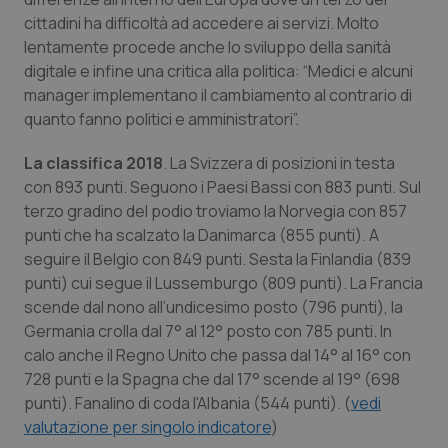
Valle D’Aosta
Oncodermatologia
cittadini ha difficoltà ad accedere ai servizi. Molto
lentamente procede anche lo sviluppo della sanità
Veneto
Oncoematologia
digitale e infine una critica alla politica: “Medici e alcuni
manager implementano il cambiamento al contrario di
Oncologia & Nutrizione
quanto fanno politici e amministratori”.
Psoriasi & pelle
La classifica 2018
. La Svizzera di posizioni in testa
con 893 punti. Seguono i Paesi Bassi con 883 punti. Sul
Quotidiano Cardiologia
terzo gradino del podio troviamo la Norvegia con 857
punti che ha scalzato la Danimarca (855 punti). A
seguire il Belgio con 849 punti. Sesta la Finlandia (839
Quotidiano Chirurgia
punti) cui segue il Lussemburgo (809 punti). La Francia
scende dal nono all’undicesimo posto (796 punti), la
Quotidiano Oncologia
Germania crolla dal 7° al 12° posto con 785 punti. In
calo anche il Regno Unito che passa dal 14° al 16° con
Quotidiano Pediatria
728 punti e la Spagna che dal 17° scende al 19° (698
punti). Fanalino di coda l'Albania (544 punti). (
vedi
Rene & patologie urogenitali
valutazione per singolo indicatore
)