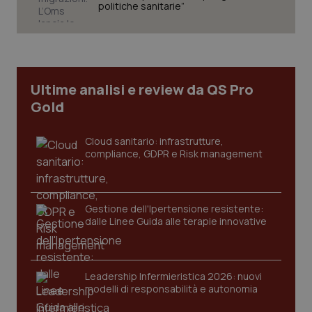
politiche sanitarie”
CookieScriptConsent
5 mesi
CookieScript
settim
www.quotidianosanita.it
Ultime analisi e review da QS Pro
Gold
Cloud sanitario: infrastrutture,
compliance, GDPR e Risk management
Gestione dell'Ipertensione resistente:
dalle Linee Guida alle terapie innovative
tracking-sites-ironfish-
www.quotidianosanita.it
4
tracking-enable
settim
2 gior
Leadership Infermieristica 2026: nuovi
modelli di responsabilità e autonomia
tracking-sites-ironfish-
www.quotidianosanita.it
4