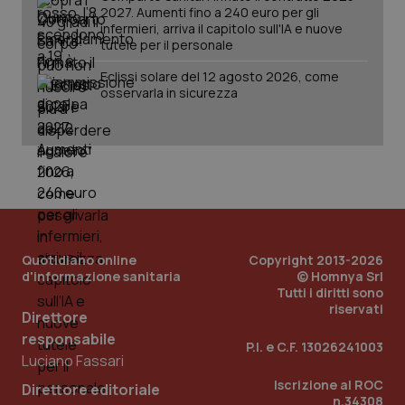
2027. Aumenti fino a 240 euro per gli
infermieri, arriva il capitolo sull'IA e nuove
tutele per il personale
_ga_KM60CM4NPH
.quotidianosanita.it
1 anno
Eclissi solare del 12 agosto 2026, come
mes
osservarla in sicurezza
Fornitore
/
Nome
Scadenza
Descrizion
Dominio
Quotidiano online
Copyright 2013-2026
Nome
Fornitore
/
Dominio
Scadenza
Des
d'informazione sanitaria
© Homnya Srl
_ga_0VMQEQKQ1N
.quotidianosanita.it
1 anno 1
Questo
Tutti i diritti sono
mese
cookie
VISITOR_INFO1_LIVE
5 mesi 4
Que
Google LLC
riservati
viene
settimane
imp
.youtube.com
Direttore
utilizzato
You
da Google
responsabile
ten
P.I. e C.F. 13026241003
Analytics
pre
Luciano Fassari
per
del
mantener
vid
Iscrizione al ROC
lo stato
Direttore editoriale
inco
della
n.34308
può