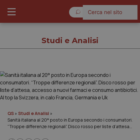
Venerdì 7 Agosto 2026
Studi e Analisi
Studi e Analisi
Cronache
Governo e Parlamento
QS
»
Studi e Analisi
»
Sanità italiana al 20° posto in Europa secondo i consumatori.
Regioni e Asl
“Troppe differenze regionali”. Disco rosso per liste d’attesa,
accesso a nuovi farmaci e consumo antibiotici. Al top la
Lavoro e Professioni
Svizzera, in calo Francia, Germania e Uk