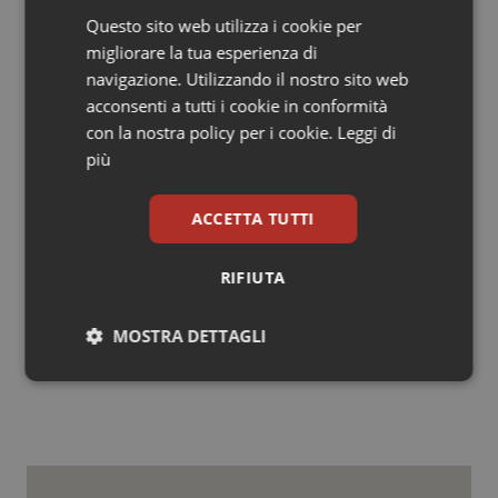
ricorso al parto cesareo, i ritardi per l’accesso alle
Questo sito web utilizza i cookie per
terapie innovative e l’elevato uso di antibiotici. Punti di
migliorare la tua esperienza di
forza invece la medicina di famiglia, i tassi bassi di
navigazione. Utilizzando il nostro sito web
decesso per ictus e infarto e la bassa mortalità
acconsenti a tutti i cookie in conformità
infantile. Buoni i risultati anche sulla prevenzione.
con la nostra policy per i cookie.
Leggi di
più
Luciano Fassari
ACCETTA TUTTI
RIFIUTA
Luciano Fassari
17 Aprile 2019
MOSTRA DETTAGLI
© Riproduzione riservata
Necessari
Statistici
Marketing