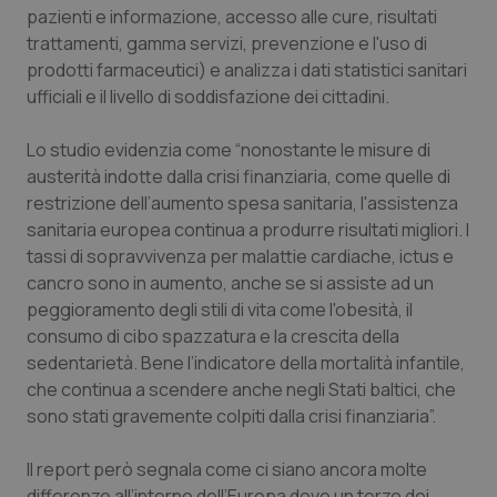
pazienti e informazione, accesso alle cure, risultati
Piemonte
HIV
trattamenti, gamma servizi, prevenzione e l'uso di
prodotti farmaceutici) e analizza i dati statistici sanitari
Provincia Autonoma di Bolzano
Infezioni & Febbre
ufficiali e il livello di soddisfazione dei cittadini.
Lo studio evidenzia come “nonostante le misure di
Provincia Autonoma di Trento
Ipertensione & Scompenso
austerità indotte dalla crisi finanziaria, come quelle di
restrizione dell’aumento spesa sanitaria, l'assistenza
Puglia
Malattie rare
sanitaria europea continua a produrre risultati migliori. I
tassi di sopravvivenza per malattie cardiache, ictus e
Sardegna
Malattia di Crohn & Rettocolite Ulcerosa
cancro sono in aumento, anche se si assiste ad un
peggioramento degli stili di vita come l'obesità, il
Sicilia
Neuroscienze & patologie neurodegenerative
consumo di cibo spazzatura e la crescita della
sedentarietà. Bene l’indicatore della mortalità infantile,
Toscana
Obesità
che continua a scendere anche negli Stati baltici, che
sono stati gravemente colpiti dalla crisi finanziaria”.
Umbria
Oftalmologia
Il report però segnala come ci siano ancora molte
differenze all’interno dell’Europa dove un terzo dei