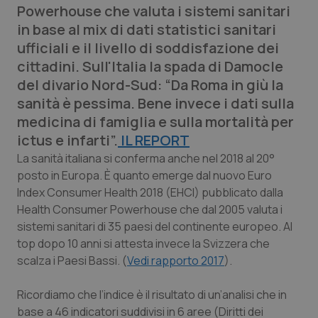
Powerhouse che valuta i sistemi sanitari
Calabria
Asma & BPCO
in base al mix di dati statistici sanitari
ufficiali e il livello di soddisfazione dei
Campania
Car-T
cittadini. Sull'Italia la spada di Damocle
del divario Nord-Sud: “Da Roma in giù la
Emilia-Romagna
Colesterolo & coronaropatie
sanità è pessima. Bene invece i dati sulla
medicina di famiglia e sulla mortalità per
Friuli Venezia Giulia
Dermatite Atopica
ictus e infarti”.
IL REPORT
Lazio
Diabete & glucometri
La sanità italiana si conferma anche nel 2018 al 20°
posto in Europa. È quanto emerge dal nuovo Euro
Index Consumer Health 2018 (EHCI) pubblicato dalla
Liguria
Disturbi dell’umore
Health Consumer Powerhouse
che dal 2005 valuta i
sistemi sanitari di 35 paesi del continente europeo. Al
Lombardia
Dolore
top dopo 10 anni si attesta invece la Svizzera che
scalza i Paesi Bassi. (
Vedi rapporto 2017
).
Marche
Donna & Salute
Ricordiamo che l’indice è il risultato di un’analisi che in
Molise
Epatiti
base a 46 indicatori suddivisi in 6 aree (Diritti dei