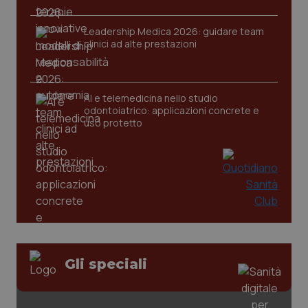
session-id
settim
2 gior
Leadership Medica 2026: guidare team
clinici ad alte prestazioni
_ga
1 anno
Google LLC
mes
.quotidianosanita.it
AI e telemedicina nello studio
odontoiatrico: applicazioni concrete e
uso protetto
Gli speciali