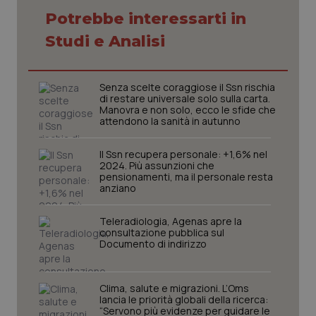
Potrebbe interessarti in
Necessari
Statistici
Marketing
Studi e Analisi
I cookie necessari contribuiscono a rendere fruibile il
sito web abilitandone funzionalità di base quali la
navigazione sulle pagine e l'accesso alle aree
Senza scelte coraggiose il Ssn rischia
protette del sito. Il sito web non è in grado di
di restare universale solo sulla carta.
funzionare correttamente senza questi cookie.
Manovra e non solo, ecco le sfide che
Nome
Fornitore
/
Dominio
Scaden
attendono la sanità in autunno
VISITOR_PRIVACY_METADATA
5 mesi
YouTube
settim
.youtube.com
Il Ssn recupera personale: +1,6% nel
2024. Più assunzioni che
pensionamenti, ma il personale resta
anziano
Teleradiologia, Agenas apre la
consultazione pubblica sul
Documento di indirizzo
Clima, salute e migrazioni. L’Oms
lancia le priorità globali della ricerca:
“Servono più evidenze per guidare le