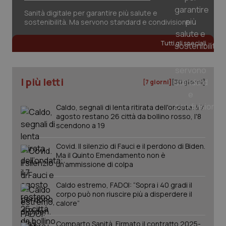
Sanità digitale per garantire più salute e
sostenibilità. Ma servono standard e condivisione
Tutti gli speciali
I più letti
PHPSESSID
Sessio
PHP.net
[7 giorni]
[30 giorni]
www.quotidianosanita.it
Caldo, segnali di lenta ritirata dell'ondata: il 7
agosto restano 26 città da bollino rosso, l'8
scendono a 19
Covid. Il silenzio di Fauci e il perdono di Biden.
Ma il Quinto Emendamento non è
un’ammissione di colpa
Caldo estremo, FADOI: “Sopra i 40 gradi il
corpo può non riuscire più a disperdere il
calore”
Comparto Sanità. Firmato il contratto 2025-