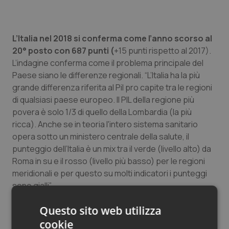
Salute orale & impianti
Sangue & coagulazione
L’Italia nel 2018 si conferma come l’anno scorso al
20° posto con 687 punti (
+15 punti rispetto al 2017).
L’indagine conferma come il problema principale del
Tiroide
Paese siano le differenze regionali. “L’Italia ha la più
grande differenza riferita al Pil pro capite tra le regioni
Tumore al seno
di qualsiasi paese europeo. Il PIL della regione più
povera è solo 1/3 di quello della Lombardia (la più
Tumore ovarico
ricca). Anche se in teoria l'intero sistema sanitario
opera sotto un ministero centrale della salute, il
Tumori del Polmone & Testa Collo
punteggio dell’Italia è un mix tra il verde (livello alto) da
Roma in su e il rosso (livello più basso) per le regioni
Tumori gastrointestinali
meridionali e per questo su molti indicatori i punteggi
sono gialli”.
Ulcera & Reflusso
Questo sito web utilizza
I punti deboli del nostro Paese sono l’accesso ai
servizi a causa dei lunghi tempi di attesa, l’eccessivo
cookie
Vaccini