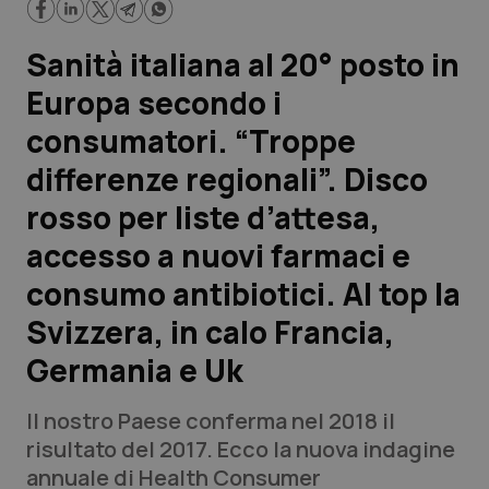
Scienza e Farmaci
Sanità italiana al 20° posto in
Europa secondo i
Studi e Analisi
consumatori. “Troppe
Lettere al direttore
differenze regionali”. Disco
rosso per liste d’attesa,
Edizioni Regionali
accesso a nuovi farmaci e
QS Pro
consumo antibiotici. Al top la
Svizzera, in calo Francia,
Professionisti Sanitari.AI
Germania e Uk
Abruzzo
QS Pro Gold
Il nostro Paese conferma nel 2018 il
QS Club
Newsletter
risultato del 2017. Ecco la nuova indagine
Basilicata
Artrite & artrosi
annuale di Health Consumer