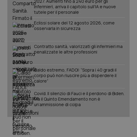
2027. Aumenti fino a 240 euro per gli
infermieri, arriva il capitolo sull'IA e nuove
tutele per il personale
Eclissi solare del 12 agosto 2026, come
osservarla in sicurezza
Contratto sanità, valorizzati gli infermieri ma
penalizzate le altre professioni
_ga_KM60CM4NPH
.quotidianosanita.it
1 anno
mes
Caldo estremo, FADOI: “Sopra i 40 gradi il
corpo può non riuscire più a disperdere il
calore”
Covid. Il silenzio di Fauci e il perdono di Biden.
Ma il Quinto Emendamento non è
un’ammissione di colpa
Fornitore
/
Nome
Scadenza
Descrizion
Dominio
Nome
Fornitore
/
Dominio
Scadenza
Des
_ga_0VMQEQKQ1N
.quotidianosanita.it
1 anno 1
Questo
mese
cookie
VISITOR_INFO1_LIVE
5 mesi 4
Que
Google LLC