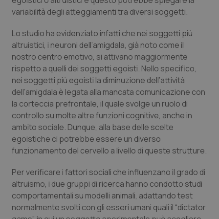
egoistici o altruistici e questo potrebbe spiegare la
variabilità degli atteggiamenti tra diversi soggetti.
Piemonte
HIV
Lo studio ha evidenziato infatti che nei soggetti più
Provincia Autonoma di Bolzano
Infezioni & Febbre
altruistici, i neuroni dell’amigdala, già noto come il
nostro centro emotivo, si attivano maggiormente
Provincia Autonoma di Trento
Ipertensione & Scompenso
rispetto a quelli dei soggetti egoisti. Nello specifico,
nei soggetti più egoisti la diminuzione dell’attività
dell’amigdala è legata alla mancata comunicazione con
Puglia
Malattie rare
la corteccia prefrontale, il quale svolge un ruolo di
controllo su molte altre funzioni cognitive, anche in
Sardegna
Malattia di Crohn & Rettocolite Ulcerosa
ambito sociale. Dunque, alla base delle scelte
egoistiche ci potrebbe essere un diverso
Sicilia
Neuroscienze & patologie neurodegenerative
funzionamento del cervello a livello di queste strutture.
Toscana
Obesità
Per verificare i fattori sociali che influenzano il grado di
altruismo, i due gruppi di ricerca hanno condotto studi
Umbria
Oftalmologia
comportamentali su modelli animali, adattando test
normalmente svolti con gli esseri umani quali il “dictator