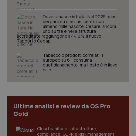
Dove si nasce in Italia. Nel 2025 quasi
sei parti su dieci nei centri con
almeno mille nascite. Cesarei ancora
uno su tre e nelle strutture
accreditate raggiungono il 44,9%. Il nuovo
Rapporto Cedap
Tabacco o prodotti correlati. 1
CookieScriptConsent
5 mesi
CookieScript
europeo su 6 li consuma
settim
www.quotidianosanita.it
quotidianamente, ma il dato è in lieve
calo
Ultime analisi e review da QS Pro
Gold
Cloud sanitario: infrastrutture,
tracking-sites-ironfish-
www.quotidianosanita.it
4
compliance, GDPR e Risk management