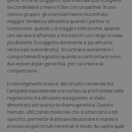
game”, in cui un soggetto sperimentale può scegliere
Valle D’Aosta
Oncodermatologia
se condividere o meno il cibo con un partner. In uno
stesso gruppo, gli scienziati hanno riscontrato
Veneto
Oncoematologia
maggior tendenza altruistica quando i partner si
conoscono, quando c’è maggior interazione, quando
Oncologia & Nutrizione
uno dei due è affamato e tra maschi con rango sociale
più distante (il soggetto dominante è più altruista
Psoriasi & pelle
verso il più subordinato). Al contrario aumentano i
comportamenti egoistici quando a confrontarsi sono
Quotidiano Cardiologia
due esseri di pari gerarchia, per cui cresce la
competizione.
Quotidiano Chirurgia
Il coinvolgimento invece, del circuito cerebrale tra
l’amigdala basolaterale e la corteccia prefrontale nella
Quotidiano Oncologia
regolazione tra altruismo ed egoismo, è stato
dimostrato attraverso la chemogenetica. Questo
Quotidiano Pediatria
metodo, utilizzando molecole che si attaccano a siti
specifici, permette di attivare/disattivare in maniera
Rene & patologie urogenitali
precisa singoli circuiti cerebrali, in modo da capire quali