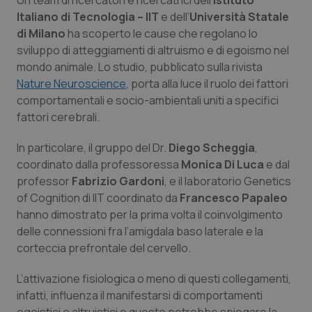
Un team di ricercatori e ricercatrici dell’
Istituto
Calabria
Asma & BPCO
Italiano di Tecnologia – IIT
e dell’
Università Statale
di Milano
ha scoperto le cause che regolano lo
Campania
Car-T
sviluppo di atteggiamenti di altruismo e di egoismo nel
mondo animale. Lo studio, pubblicato sulla rivista
Emilia-Romagna
Colesterolo & coronaropatie
Nature Neuroscience
,
porta alla luce il ruolo dei fattori
comportamentali e socio-ambientali uniti a specifici
fattori cerebrali.
Friuli Venezia Giulia
Dermatite Atopica
In particolare, il gruppo del Dr.
Diego Scheggia
,
Lazio
Diabete & glucometri
coordinato dalla professoressa
Monica Di Luca
e dal
professor
Fabrizio Gardoni
, e il laboratorio Genetics
Liguria
Disturbi dell’umore
of Cognition di IIT coordinato da
Francesco Papaleo
hanno dimostrato per la prima volta il coinvolgimento
Lombardia
Dolore
delle connessioni fra l’amigdala baso laterale e la
corteccia prefrontale del cervello.
Marche
Donna & Salute
L’attivazione fisiologica o meno di questi collegamenti,
infatti, influenza il manifestarsi di comportamenti
Molise
Epatiti