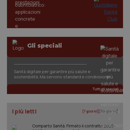
Gli speciali
Sanità digitale per garantire più salute e
sostenibilità. Ma servono standard e condivisione
PHPSESSID
Sessio
PHP.net
www.quotidianosanita.it
Tutti gli speciali
I più letti
[7 giorni]
[30 giorni]
Comparto Sanità. Firmato il contratto 2025-