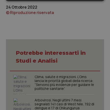
Necessari
Statistici
Marketing
24 Ottobre 2022
© Riproduzione riservata
Necessari
Statistici
Marketing
I cookie necessari contribuiscono a rendere fruibile il
sito web abilitandone funzionalità di base quali la
Potrebbe interessarti in
navigazione sulle pagine e l'accesso alle aree
protette del sito. Il sito web non è in grado di
Studi e Analisi
funzionare correttamente senza questi cookie.
Nome
Fornitore
/
Dominio
Scaden
VISITOR_PRIVACY_METADATA
5 mesi
YouTube
Clima, salute e migrazioni. L’Oms
settim
.youtube.com
lancia le priorità globali della ricerca:
“Servono più evidenze per guidare le
politiche sanitarie”
Arbovirosi. Negli ultimi 7 mesi
segnalati 141 casi di West Nile, 192 di
dengue e 17 di Chikungunya