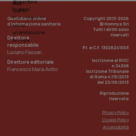
viene
settimane
imp
.youtube.com
utilizzato
You
da Google
ten
Analytics
pre
Quotidiano online
Copyright 2013-2026
per
del
mantener
d'informazione sanitaria
© Homnya Srl
vid
lo stato
inco
Tutti i diritti sono
della
può
riservati
sessione.
det
Direttore
vis
responsabile
web
P.I. e C.F. 13026241003
uti
Luciano Fassari
nuo
ver
Iscrizione al ROC
Direttore editoriale
dell
n.34308
You
Francesco Maria Avitto
Iscrizione Tribunale
__Secure-YNID
.youtube.com
5 mesi 4
Que
di Roma n.115/2013
settimane
imp
del 22/05/2013
You
ten
pre
Riproduzione
del
riservata
vid
inco
può
Privacy Policy
det
vis
Cookie Policy
web
uti
Accessibilità
nuo
ver