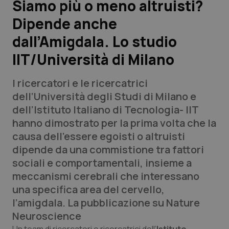
Siamo più o meno altruisti?
Dipende anche
Scienza e Farmaci
dall’Amigdala. Lo studio
Studi e Analisi
IIT/Università di Milano
Lettere al direttore
I ricercatori e le ricercatrici
dell’Università degli Studi di Milano e
Edizioni Regionali
dell’Istituto Italiano di Tecnologia- IIT
hanno dimostrato per la prima volta che la
QS Pro
causa dell’essere egoisti o altruisti
dipende da una commistione tra fattori
Professionisti Sanitari.AI
sociali e comportamentali, insieme a
meccanismi cerebrali che interessano
Abruzzo
QS Pro Gold
una specifica area del cervello,
l’amigdala. La pubblicazione su
Nature
QS Club
Newsletter
Basilicata
Artrite & artrosi
Neuroscience