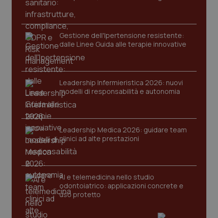
tracking-enable
settim
2 gior
Gestione dell'Ipertensione resistente:
dalle Linee Guida alle terapie innovative
tracking-sites-ironfish-
www.quotidianosanita.it
4
session-id
settim
2 gior
Leadership Infermieristica 2026: nuovi
modelli di responsabilità e autonomia
_ga
1 anno
Google LLC
mes
.quotidianosanita.it
Leadership Medica 2026: guidare team
clinici ad alte prestazioni
AI e telemedicina nello studio
odontoiatrico: applicazioni concrete e
uso protetto