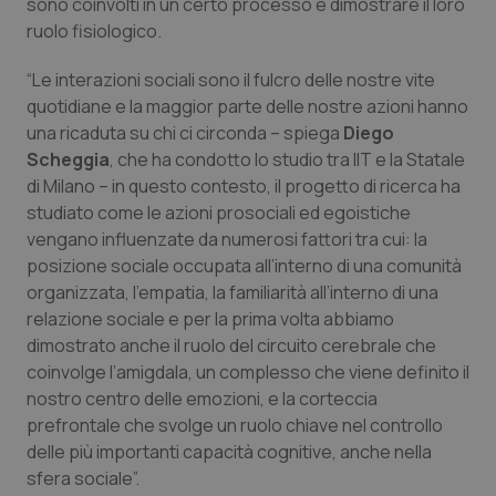
sono coinvolti in un certo processo e dimostrare il loro
Salute orale & impianti
ruolo fisiologico.
“Le interazioni sociali sono il fulcro delle nostre vite
Sangue & coagulazione
quotidiane e la maggior parte delle nostre azioni hanno
una ricaduta su chi ci circonda – spiega
Diego
Tiroide
Scheggia
, che ha condotto lo studio tra IIT e la Statale
di Milano – in questo contesto, il progetto di ricerca ha
Tumore al seno
studiato come le azioni prosociali ed egoistiche
vengano influenzate da numerosi fattori tra cui: la
Tumore ovarico
posizione sociale occupata all’interno di una comunità
organizzata, l’empatia, la familiarità all’interno di una
Tumori del Polmone & Testa Collo
relazione sociale e per la prima volta abbiamo
dimostrato anche il ruolo del circuito cerebrale che
Tumori gastrointestinali
coinvolge l’amigdala, un complesso che viene definito il
nostro centro delle emozioni, e la corteccia
prefrontale che svolge un ruolo chiave nel controllo
Ulcera & Reflusso
delle più importanti capacità cognitive, anche nella
sfera sociale”.
Vaccini