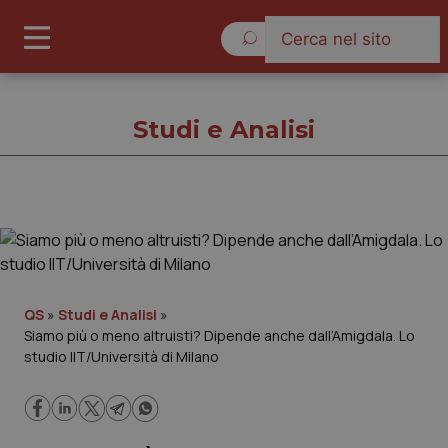
Venerdì 7 Agosto 2026
Studi e Analisi
Studi e Analisi
Cronache
QS
»
Studi e Analisi
»
Siamo più o meno altruisti? Dipende anche dall’Amigdala. Lo
Governo e Parlamento
studio IIT/Università di Milano
Regioni e Asl
Lavoro e Professioni