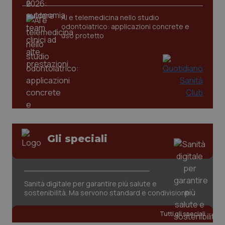
AI e telemedicina nello studio
tracking-sites-ironfish-
www.quotidianosanita.it
4
odontoiatrico: applicazioni concrete e
tracking-enable
settim
uso protetto
2 gior
tracking-sites-ironfish-
www.quotidianosanita.it
4
session-id
settim
2 gior
Gli speciali
_ga
1 anno
Google LLC
mes
.quotidianosanita.it
Sanità digitale per garantire più salute e
sostenibilità. Ma servono standard e condivisione
Tutti gli speciali