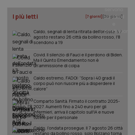
I più letti
[7 giorni]
[30 giorni]
Caldo, segnali di lenta ritirata dell'ondata: il 7
agosto restano 26 città da bollino rosso, l'8
scendono a 19
Covid. Il silenzio di Fauci e il perdono di Biden.
Ma il Quinto Emendamento non è
un’ammissione di colpa
Caldo estremo, FADOI: “Sopra i 40 gradi il
corpo può non riuscire più a disperdere il
calore”
PHPSESSID
Sessio
PHP.net
Comparto Sanità. Firmato il contratto 2025-
www.quotidianosanita.it
2027. Aumenti fino a 240 euro per gli
infermieri, arriva il capitolo sull'IA e nuove
tutele per il personale
Caldo, l’ondata prosegue. Il 7 agosto 26 città
restano da bollino rosso, solo Bolzano torna