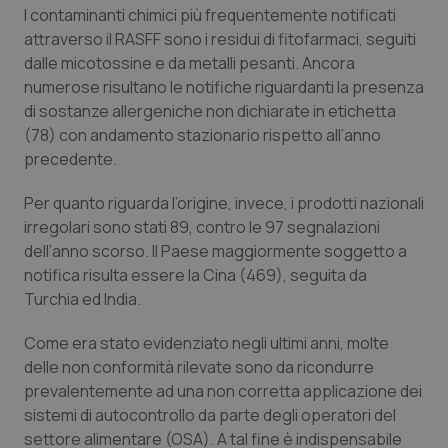
Valle D’Aosta
Oncodermatologia
I contaminanti chimici più frequentemente notificati
attraverso il RASFF sono i residui di fitofarmaci, seguiti
Veneto
Oncoematologia
dalle micotossine e da metalli pesanti. Ancora
numerose risultano le notifiche riguardanti la presenza
Oncologia & Nutrizione
di sostanze allergeniche non dichiarate in etichetta
(78) con andamento stazionario rispetto all’anno
Psoriasi & pelle
precedente.
Per quanto riguarda l’origine, invece, i prodotti nazionali
Quotidiano Cardiologia
irregolari sono stati 89, contro le 97 segnalazioni
dell’anno scorso. Il Paese maggiormente soggetto a
Quotidiano Chirurgia
notifica risulta essere la Cina (469), seguita da
Turchia ed India.
Quotidiano Oncologia
Come era stato evidenziato negli ultimi anni, molte
Quotidiano Pediatria
delle non conformità rilevate sono da ricondurre
prevalentemente ad una non corretta applicazione dei
sistemi di autocontrollo da parte degli operatori del
Rene & patologie urogenitali
settore alimentare (OSA). A tal fine è indispensabile