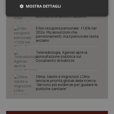
Senza scelte coraggiose il Ssn rischia
MOSTRA DETTAGLI
di restare universale solo sulla carta.
Manovra e non solo, ecco le sfide che
attendono la sanità in autunno
Necessari
Statistici
Marketing
Il Ssn recupera personale: +1,6% nel
2024. Più assunzioni che
pensionamenti, ma il personale resta
anziano
Teleradiologia, Agenas apre la
Necessari
Statistici
Marketing
consultazione pubblica sul
Documento di indirizzo
I cookie necessari contribuiscono a rendere fruibile il
sito web abilitandone funzionalità di base quali la
navigazione sulle pagine e l'accesso alle aree
protette del sito. Il sito web non è in grado di
Clima, salute e migrazioni. L’Oms
funzionare correttamente senza questi cookie.
lancia le priorità globali della ricerca:
“Servono più evidenze per guidare le
Nome
Fornitore
/
Dominio
Scaden
politiche sanitarie”
VISITOR_PRIVACY_METADATA
5 mesi
YouTube
settim
.youtube.com