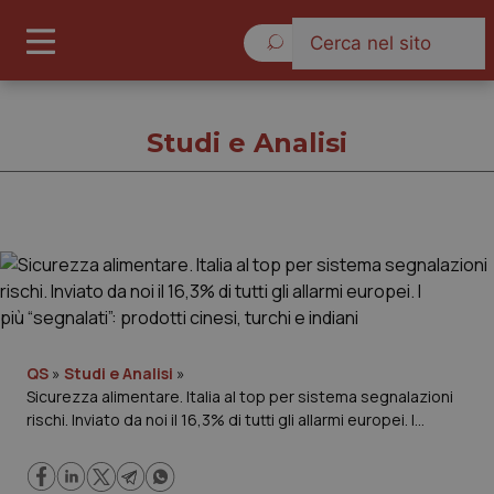
Sabato 8 Agosto 2026
Studi e Analisi
Studi e Analisi
Cronache
Governo e Parlamento
QS
»
Studi e Analisi
»
Sicurezza alimentare. Italia al top per sistema segnalazioni
rischi. Inviato da noi il 16,3% di tutti gli allarmi europei. I
Regioni e Asl
più “segnalati”: prodotti cinesi, turchi e indiani
Lavoro e Professioni