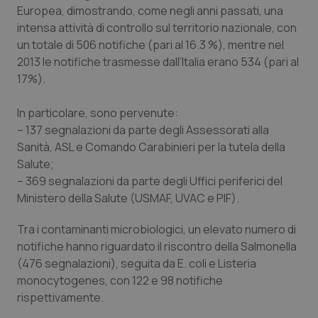
Europea, dimostrando, come negli anni passati, una
Piemonte
HIV
intensa attività di controllo sul territorio nazionale, con
un totale di 506 notifiche (pari al 16.3 %), mentre nel
Provincia Autonoma di Bolzano
Infezioni & Febbre
2013 le notifiche trasmesse dall’Italia erano 534 (pari al
17%).
Provincia Autonoma di Trento
Ipertensione & Scompenso
In particolare, sono pervenute:
– 137 segnalazioni da parte degli Assessorati alla
Puglia
Malattie rare
Sanità, ASL e Comando Carabinieri per la tutela della
Salute;
Sardegna
Malattia di Crohn & Rettocolite Ulcerosa
– 369 segnalazioni da parte degli Uffici periferici del
Ministero della Salute (USMAF, UVAC e PIF).
Sicilia
Neuroscienze & patologie neurodegenerative
Tra i contaminanti microbiologici, un elevato numero di
Toscana
Obesità
notifiche hanno riguardato il riscontro della Salmonella
(476 segnalazioni), seguita da E. coli e Listeria
monocytogenes, con 122 e 98 notifiche
Umbria
Oftalmologia
rispettivamente.