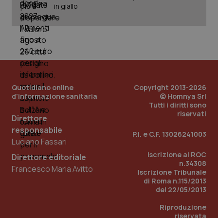
in giallo
Quotidiano online
Copyright 2013-2026
d'informazione sanitaria
© Homnya Srl
Tutti i diritti sono
riservati
Direttore
_ga_KM60CM4NPH
.quotidianosanita.it
1 anno
mes
responsabile
P.I. e C.F. 13026241003
Luciano Fassari
Iscrizione al ROC
Direttore editoriale
n.34308
Francesco Maria Avitto
Iscrizione Tribunale
di Roma n.115/2013
del 22/05/2013
Riproduzione
Fornitore
/
riservata
Nome
Scadenza
Descrizion