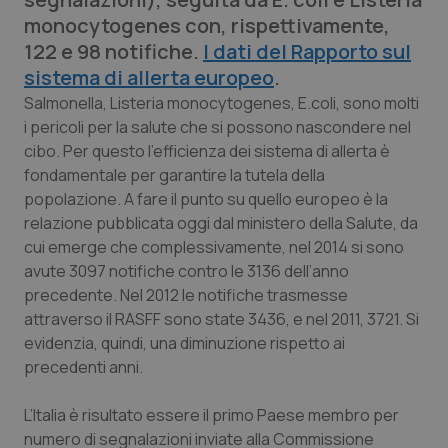
Calabria
Asma & BPCO
monocytogenes con, rispettivamente,
122 e 98 notifiche.
I dati del Rapporto sul
Campania
Car-T
sistema di allerta europeo
.
Salmonella, Listeria monocytogenes, E.coli, sono molti
Emilia-Romagna
Colesterolo & coronaropatie
i pericoli per la salute che si possono nascondere nel
cibo. Per questo l’efficienza dei sistema di allerta è
Friuli Venezia Giulia
Dermatite Atopica
fondamentale per garantire la tutela della
popolazione. A fare il punto su quello europeo è la
Lazio
Diabete & glucometri
relazione pubblicata oggi dal ministero della Salute, da
cui emerge che complessivamente, nel 2014 si sono
avute 3097 notifiche contro le 3136 dell’anno
Liguria
Disturbi dell’umore
precedente. Nel 2012 le notifiche trasmesse
attraverso il RASFF sono state 3436, e nel 2011, 3721. Si
Lombardia
Dolore
evidenzia, quindi, una diminuzione rispetto ai
precedenti anni.
Marche
Donna & Salute
L’Italia è risultato essere il primo Paese membro per
Molise
Epatiti
numero di segnalazioni inviate alla Commissione