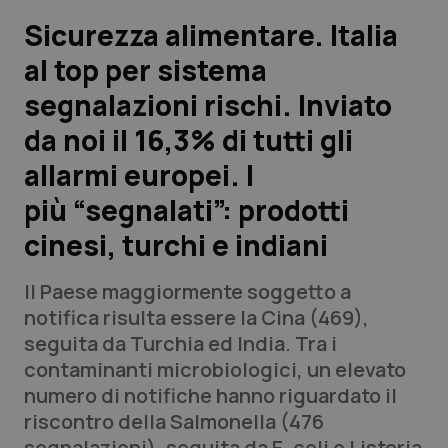
Sicurezza alimentare. Italia
Scienza e Farmaci
al top per sistema
segnalazioni rischi. Inviato
Studi e Analisi
da noi il 16,3% di tutti gli
Lettere al direttore
allarmi europei. I
Edizioni Regionali
più “segnalati”: prodotti
cinesi, turchi e indiani
QS Pro
Il Paese maggiormente soggetto a
Professionisti Sanitari.AI
notifica risulta essere la Cina (469),
seguita da Turchia ed India. Tra i
Abruzzo
QS Pro Gold
contaminanti microbiologici, un elevato
numero di notifiche hanno riguardato il
QS Club
Newsletter
Basilicata
Artrite & artrosi
riscontro della Salmonella (476
segnalazioni), seguita da E. coli e Listeria