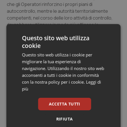
che gli Operatori rinforzino i propri piani di
Salute orale & impianti
autocontrollo, mentre le autorità territorialmente
competenti, nel corso delle loro attività di controllo,
Sangue & coagulazione
dovrebbero utilizzare in modo più efficace lo
strumento dell’audit.
Tiroide
Questo sito web utilizza
cookie
Tumore al seno
02 Febbraio 2015
Questo sito web utilizza i cookie per
© Riproduzione riservata
migliorare la tua esperienza di
Tumore ovarico
navigazione. Utilizzando il nostro sito web
acconsenti a tutti i cookie in conformità
Tumori del Polmone & Testa Collo
con la nostra policy per i cookie.
Leggi di
più
Tumori gastrointestinali
Potrebbe interessarti in
ACCETTA TUTTI
Ulcera & Reflusso
Studi e Analisi
RIFIUTA
Vaccini