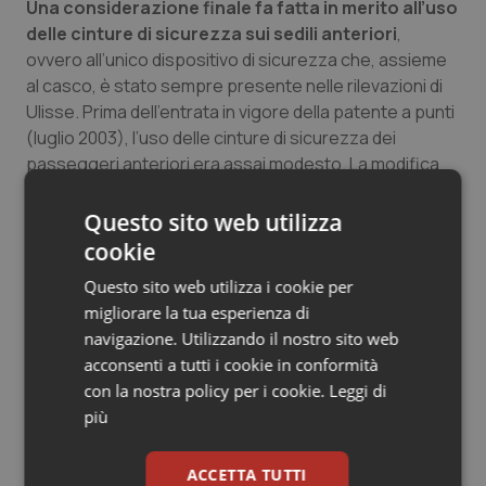
Una considerazione finale fa fatta in merito all’uso
delle cinture di sicurezza sui sedili anteriori
,
ovvero all’unico dispositivo di sicurezza che, assieme
al casco, è stato sempre presente nelle rilevazioni di
Ulisse. Prima dell’entrata in vigore della patente a punti
(luglio 2003), l’uso delle cinture di sicurezza dei
passeggeri anteriori era assai modesto. La modifica
del codice della strada ha prodotto immediati risultati, il
primo dei quali è stato il repentino incremento dell’uso
Questo sito web utilizza
dei dispositivi di sicurezza, cinture e casco. L’uso delle
cookie
cinture di sicurezza, in particolare, è più che
Questo sito web utilizza i cookie per
raddoppiato, passando dal 30% al 70% a livello
migliorare la tua esperienza di
nazionale. Ma mentre al Nord nel tempo l’uso sembra
navigazione. Utilizzando il nostro sito web
essere rimasto costante, in media attorno all’80% e il
acconsenti a tutti i cookie in conformità
Centro presenta una leggera ma progressiva
con la nostra policy per i cookie.
Leggi di
flessione dell’ordine di 5 punti percentuali. Il Sud,
più
invece, mostra un allarmante crollo dell’uso delle
cinture, di oltre 20 punti percentuali, tanto che oggi si è
ACCETTA TUTTI
più vicini ai valori osservati prima della patente a punti