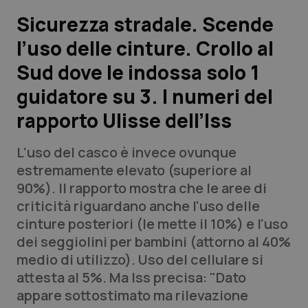
Sicurezza stradale. Scende
Scienza e Farmaci
l’uso delle cinture. Crollo al
Sud dove le indossa solo 1
Studi e Analisi
guidatore su 3. I numeri del
Lettere al direttore
rapporto Ulisse dell’Iss
Edizioni Regionali
L’uso del casco è invece ovunque
estremamente elevato (superiore al
QS Pro
90%). Il rapporto mostra che le aree di
criticità riguardano anche l'uso delle
Professionisti Sanitari.AI
cinture posteriori (le mette il 10%) e l'uso
dei seggiolini per bambini (attorno al 40%
Abruzzo
QS Pro Gold
medio di utilizzo). Uso del cellulare si
attesta al 5%. Ma Iss precisa: "Dato
QS Club
Newsletter
Basilicata
Artrite & artrosi
appare sottostimato ma rilevazione