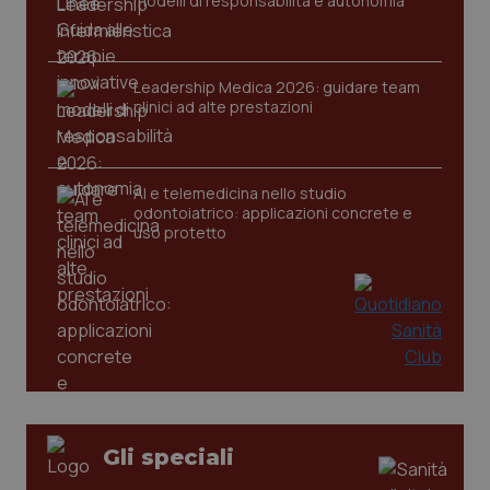
modelli di responsabilità e autonomia
Leadership Medica 2026: guidare team
clinici ad alte prestazioni
AI e telemedicina nello studio
odontoiatrico: applicazioni concrete e
uso protetto
PHPSESSID
Sessio
PHP.net
Gli speciali
www.quotidianosanita.it