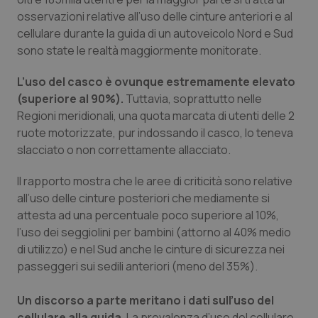
Valle D’Aosta
Oncodermatologia
osservazioni relative all’uso delle cinture anteriori e al
cellulare durante la guida di un autoveicolo Nord e Sud
Veneto
Oncoematologia
sono state le realtà maggiormente monitorate.
Oncologia & Nutrizione
L’uso del casco è ovunque estremamente elevato
(superiore al 90%).
Tuttavia, soprattutto nelle
Psoriasi & pelle
Regioni meridionali, una quota marcata di utenti delle 2
ruote motorizzate, pur indossando il casco, lo teneva
Quotidiano Cardiologia
slacciato o non correttamente allacciato.
Il rapporto mostra che le aree di criticità sono relative
Quotidiano Chirurgia
all’uso delle cinture posteriori che mediamente si
attesta ad una percentuale poco superiore al 10%,
Quotidiano Oncologia
l’uso dei seggiolini per bambini (attorno al 40% medio
di utilizzo) e nel Sud anche le cinture di sicurezza nei
Quotidiano Pediatria
passeggeri sui sedili anteriori (meno del 35%).
Rene & patologie urogenitali
Un discorso a parte meritano i dati sull’uso del
cellulare alla guida.
La prevalenza d’uso del cellulare