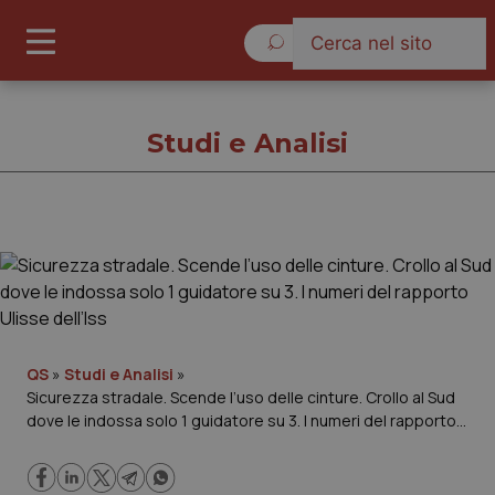
Giovedì 6 Agosto 2026
Studi e Analisi
Studi e Analisi
Cronache
Governo e Parlamento
QS
»
Studi e Analisi
»
Sicurezza stradale. Scende l’uso delle cinture. Crollo al Sud
dove le indossa solo 1 guidatore su 3. I numeri del rapporto
Regioni e Asl
Ulisse dell’Iss
Lavoro e Professioni