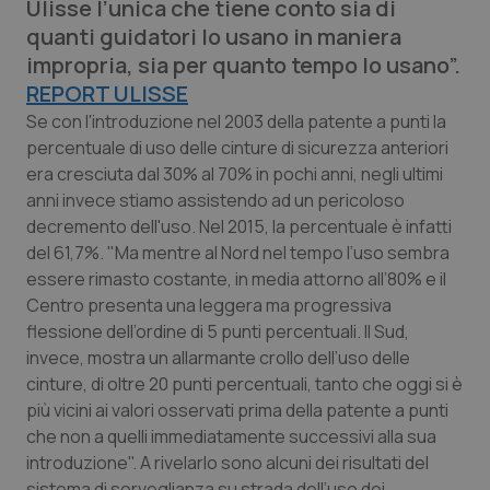
Ulisse l’unica che tiene conto sia di
Calabria
Asma & BPCO
quanti guidatori lo usano in maniera
impropria, sia per quanto tempo lo usano”.
Campania
Car-T
REPORT ULISSE
Se con l'introduzione nel 2003 della patente a punti la
Emilia-Romagna
Colesterolo & coronaropatie
percentuale di uso delle cinture di sicurezza anteriori
era cresciuta dal 30% al 70% in pochi anni, negli ultimi
Friuli Venezia Giulia
Dermatite Atopica
anni invece stiamo assistendo ad un pericoloso
decremento dell'uso. Nel 2015, la percentuale è infatti
Lazio
Diabete & glucometri
del 61,7%. "Ma mentre al Nord nel tempo l’uso sembra
essere rimasto costante, in media attorno all’80% e il
Liguria
Disturbi dell’umore
Centro presenta una leggera ma progressiva
flessione dell’ordine di 5 punti percentuali. Il Sud,
Lombardia
Dolore
invece, mostra un allarmante crollo dell’uso delle
cinture, di oltre 20 punti percentuali, tanto che oggi si è
più vicini ai valori osservati prima della patente a punti
Marche
Donna & Salute
che non a quelli immediatamente successivi alla sua
introduzione". A rivelarlo sono alcuni dei risultati del
Molise
Epatiti
sistema di sorveglianza su strada dell’uso dei