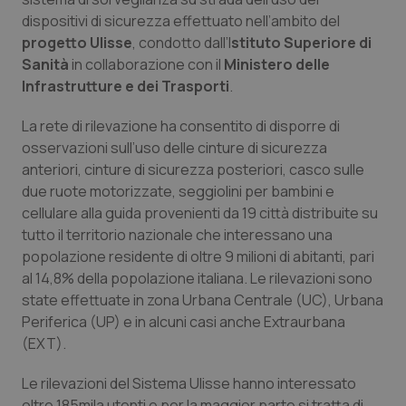
dispositivi di sicurezza effettuato nell’ambito del
Piemonte
HIV
progetto Ulisse
, condotto dall’I
stituto Superiore di
Sanità
in collaborazione con il
Ministero delle
Provincia Autonoma di Bolzano
Infezioni & Febbre
Infrastrutture e dei Trasporti
.
Provincia Autonoma di Trento
Ipertensione & Scompenso
La rete di rilevazione ha consentito di disporre di
osservazioni sull’uso delle cinture di sicurezza
anteriori, cinture di sicurezza posteriori, casco sulle
Puglia
Malattie rare
due ruote motorizzate, seggiolini per bambini e
cellulare alla guida provenienti da 19 città distribuite su
Sardegna
Malattia di Crohn & Rettocolite Ulcerosa
tutto il territorio nazionale che interessano una
popolazione residente di oltre 9 milioni di abitanti, pari
Sicilia
Neuroscienze & patologie neurodegenerative
al 14,8% della popolazione italiana. Le rilevazioni sono
state effettuate in zona Urbana Centrale (UC), Urbana
Toscana
Obesità
Periferica (UP) e in alcuni casi anche Extraurbana
(EXT).
Umbria
Oftalmologia
Le rilevazioni del Sistema Ulisse hanno interessato
oltre 185mila utenti e per la maggior parte si tratta di