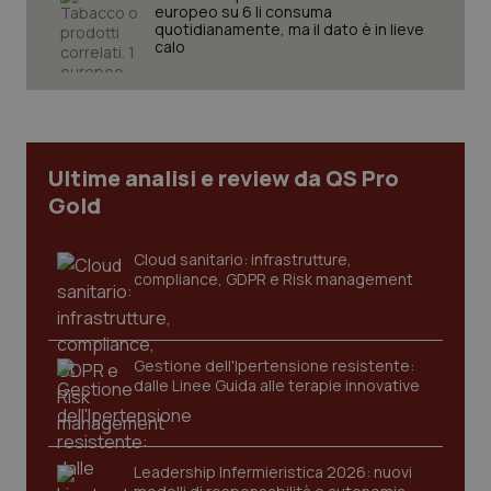
europeo su 6 li consuma
quotidianamente, ma il dato è in lieve
calo
tracking-sites-ironfish-
www.quotidianosanita.it
4
tracking-enable
settim
2 gior
Ultime analisi e review da QS Pro
Gold
tracking-sites-ironfish-
www.quotidianosanita.it
4
Cloud sanitario: infrastrutture,
session-id
settim
compliance, GDPR e Risk management
2 gior
Gestione dell'Ipertensione resistente:
_ga
1 anno
Google LLC
dalle Linee Guida alle terapie innovative
mes
.quotidianosanita.it
Leadership Infermieristica 2026: nuovi