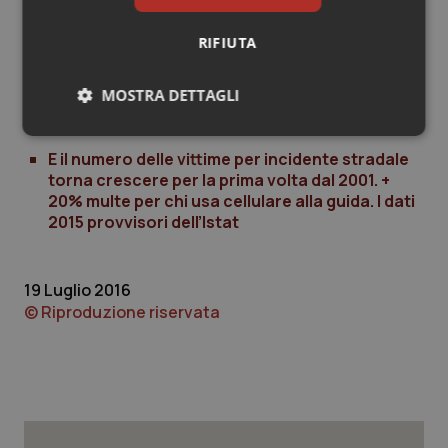
che non a quelli immediatamente successivi alla sua
introduzione.
RIFIUTA
MOSTRA DETTAGLI
Necessari
Statistici
Marketing
E il numero delle vittime per incidente stradale
torna crescere per la prima volta dal 2001. +
20% multe per chi usa cellulare alla guida. I dati
2015 provvisori dell’Istat
Necessari
Statistici
Marketing
19 Luglio 2016
© Riproduzione riservata
I cookie necessari contribuiscono a rendere fruibile il
sito web abilitandone funzionalità di base quali la
navigazione sulle pagine e l'accesso alle aree
protette del sito. Il sito web non è in grado di
funzionare correttamente senza questi cookie.
Nome
Fornitore
/
Dominio
Scaden
VISITOR_PRIVACY_METADATA
5 mesi
YouTube