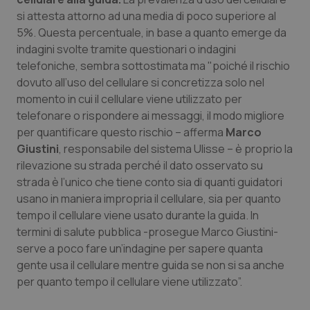
Salute orale & impianti
si attesta attorno ad una media di poco superiore al
5%. Questa percentuale, in base a quanto emerge da
indagini svolte tramite questionari o indagini
Sangue & coagulazione
telefoniche, sembra sottostimata ma "poiché il rischio
dovuto all’uso del cellulare si concretizza solo nel
Tiroide
momento in cui il cellulare viene utilizzato per
telefonare o rispondere ai messaggi, il modo migliore
Tumore al seno
per quantificare questo rischio – afferma
Marco
Giustini
, responsabile del sistema Ulisse – è proprio la
Tumore ovarico
rilevazione su strada perché il dato osservato su
strada è l’unico che tiene conto sia di quanti guidatori
Tumori del Polmone & Testa Collo
usano in maniera impropria il cellulare, sia per quanto
tempo il cellulare viene usato durante la guida. In
Tumori gastrointestinali
termini di salute pubblica -prosegue Marco Giustini-
serve a poco fare un’indagine per sapere quanta
gente usa il cellulare mentre guida se non si sa anche
Ulcera & Reflusso
per quanto tempo il cellulare viene utilizzato”.
Vaccini