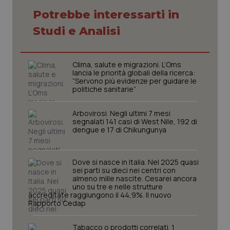
settim
.youtube.com
Potrebbe interessarti in
Studi e Analisi
Clima, salute e migrazioni. L’Oms
lancia le priorità globali della ricerca:
“Servono più evidenze per guidare le
politiche sanitarie”
Arbovirosi. Negli ultimi 7 mesi
segnalati 141 casi di West Nile, 192 di
dengue e 17 di Chikungunya
CookieScriptConsent
5 mesi
Dove si nasce in Italia. Nel 2025 quasi
CookieScript
settim
www.quotidianosanita.it
sei parti su dieci nei centri con
almeno mille nascite. Cesarei ancora
uno su tre e nelle strutture
accreditate raggiungono il 44,9%. Il nuovo
Rapporto Cedap
Tabacco o prodotti correlati. 1