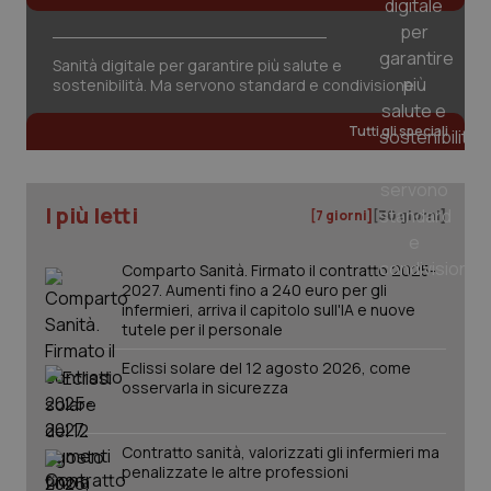
Sanità digitale per garantire più salute e
sostenibilità. Ma servono standard e condivisione
Tutti gli speciali
I più letti
[7 giorni]
[30 giorni]
Comparto Sanità. Firmato il contratto 2025-
2027. Aumenti fino a 240 euro per gli
infermieri, arriva il capitolo sull'IA e nuove
tutele per il personale
_ga_KM60CM4NPH
.quotidianosanita.it
1 anno
mes
Eclissi solare del 12 agosto 2026, come
osservarla in sicurezza
Contratto sanità, valorizzati gli infermieri ma
penalizzate le altre professioni