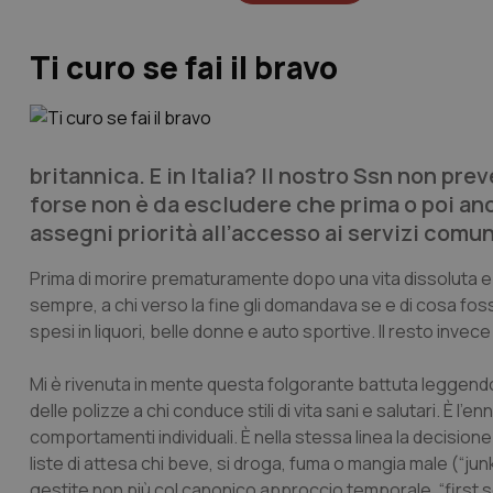
Ti curo se fai il bravo
britannica. E in Italia? Il nostro Ssn non prev
forse non è da escludere che prima o poi an
assegni priorità all’accesso ai servizi comuni
Prima di morire prematuramente dopo una vita dissoluta e du
sempre, a chi verso la fine gli domandava se e di cosa foss
spesi in liquori, belle donne e auto sportive. Il resto invec
Mi è rivenuta in mente questa folgorante battuta leggen
delle polizze a chi conduce stili di vita sani e salutari. È 
comportamenti individuali. È nella stessa linea la decisione 
liste di attesa chi beve, si droga, fuma o mangia male (“ju
gestite non più col canonico approccio temporale, “first se