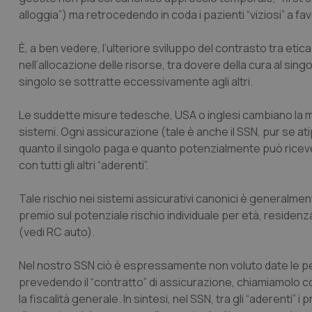
alloggia”) ma retrocedendo in coda i pazienti “viziosi” a favo
È, a ben vedere, l’ulteriore sviluppo del contrasto tra etica i
nell’allocazione delle risorse, tra dovere della cura al sin
singolo se sottratte eccessivamente agli altri.
Le suddette misure tedesche, USA o inglesi cambiano la misur
sistemi. Ogni assicurazione (tale è anche il SSN, pur se at
quanto il singolo paga e quanto potenzialmente può riceve
con tutti gli altri “aderenti”.
Tale rischio nei sistemi assicurativi canonici è generalment
premio sul potenziale rischio individuale per età, residenz
(vedi RC auto).
Nel nostro SSN ciò è espressamente non voluto date le pec
prevedendo il “contratto” di assicurazione, chiamiamolo co
la fiscalità generale. In sintesi, nel SSN, tra gli “aderenti”