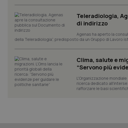
tracking-sites-ironf
session-id
Teleradiologia, A
_ga
di indirizzo
Agenas ha aperto la consult
della Teleradiologia”, predisposto da un Gruppo di Lavoro istit
Clima, salute e mig
PHPSESSID
“Servono più evide
L'Organizzazione mondiale d
ricerca dedicato all'interse
rafforzare le basi scientifich
_ga_KM60CM4NPH
Nome
Nome