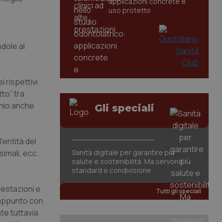
applicazioni concrete e
uso protetto
ndole al
 rispettivi
to” tra
chio anche
Gli speciali
’entità del
imali, ecc.
Sanità digitale per garantire più
salute e sostenibilità. Ma servono
standard e condivisione
restazioni e
Tutti gli speciali
, appunto con
nte tuttavia