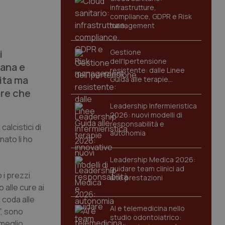
infrastrutture,
compliance, GDPR e Risk
management
i
Gestione
dell'Ipertensione
cana e
resistente: dalle Linee
vita ma
Guida alle terapie
innovative
ere che
Leadership Infermieristica
2026: nuovi modelli di
responsabilità e
alcistici di
autonomia
nato li ho
Leadership Medica 2026:
guidare team clinici ad
 i prezzi
alte prestazioni
 alle cure ai
n coda alle
AI e telemedicina nello
”, sono
studio odontoiatrico:
 meglio