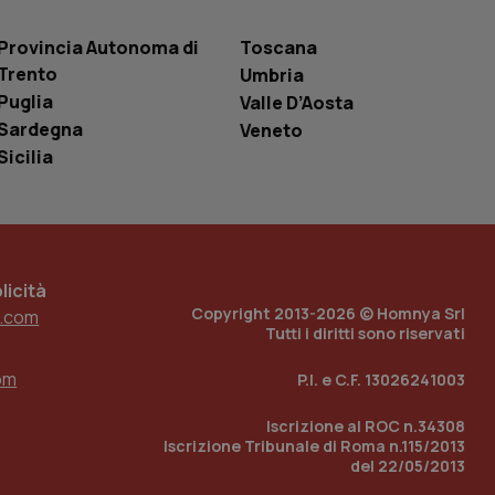
 tenere traccia
i Youtube incorporati
tics per mantenere
tore del sito web sta
Provincia Autonoma di
Toscana
ell'interfaccia di
Trento
Umbria
Puglia
Valle D’Aosta
 tenere traccia
i Youtube incorporati
Sardegna
Veneto
tore del sito web sta
ell'interfaccia di
Sicilia
 tenere traccia
r la gestione
one dell’esperienza
icità
e per abilitare il
Copyright 2013-2026 © Homnya Srl
.com
loggato con identity
Tutti i diritti sono riservati
om
P.I. e C.F. 13026241003
Iscrizione al ROC n.34308
Iscrizione Tribunale di Roma n.115/2013
del 22/05/2013