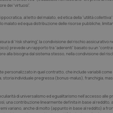
re dei “virtuosi”.
ppocratica, al letto del malato, ed etica della ”utilità collettiva”
golo malato ed equa distribuzione delle risorse pubbliche, limita
a di “risk sharing”, la condivisione del rischio assicurativo nei
ipico) prevede un rapporto tra “aderenti” basato su un “contrat
re alla bisogna dal sistema stesso, nella condivisione del ris
e personalizzato in quel contratto, che include variabili come l
a, storia individuale pregressa (bonus-malus), franchigia, mass
uliarità di universalismo ed egualitarismo nell’accesso alle p
sì, una contribuzione linearmente definita in base al reddito
 i premi variano, anche di molto (appunto in base al reddito) a fro