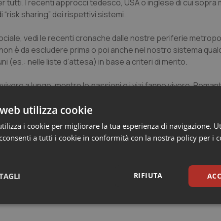
 tutti. I recenti approcci tedesco, USA o inglese di cui sopra
risk sharing” dei rispettivi sistemi.
ociale, vedi le recenti cronache dalle nostre periferie metropo
 non è da escludere prima o poi anche nel nostro sistema qua
(es.: nelle liste d’attesa) in base a criteri di merito.
ivere a lungo, mentre le passioni e i vizi fanno vivere. Roman
 Per noi italiani, mediamente di scarso civismo e, nonostante la
web utilizza cookie
 legare l’accesso alle cure al grado di frequentazione dei se
 corretta redistribuzione delle risorse e, chissà, magari anche
ilizza i cookie per migliorare la tua esperienza di navigazione. Ut
consenti a tutti i cookie in conformità con la nostra policy per i 
RIFIUTA
TAGLI
ACC
sari
Statistici
Mar