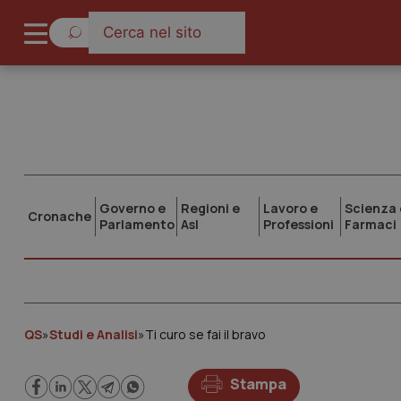
Governo e
Regioni e
Lavoro e
Scienza 
Cronache
Parlamento
Asl
Professioni
Farmaci
QS
»
Studi e Analisi
»
Ti curo se fai il bravo
Stampa