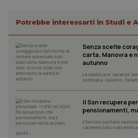
Potrebbe interessarti in Studi e A
Senza scelte coragg
I cookie necessari con
e l'accesso alle aree 
carta. Manovra e no
Nome
autunno
VISITOR_PRIVACY_
La sanità va in ‘vacanza’ las
settimana, Governo, Parlame
CookieScriptConse
Il Ssn recupera pe
pensionamenti, ma
Il Servizio sanitario nazio
tracking-sites-ironf
caratterizzato il decennio 
tracking-enable
quota...