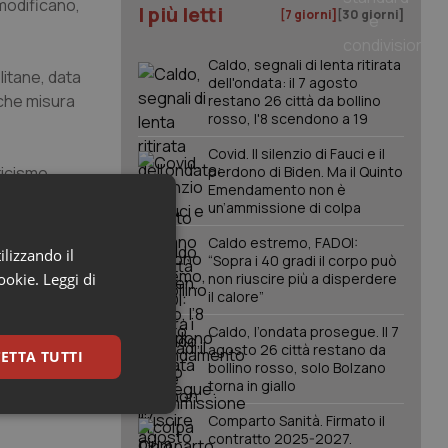
 modificano,
I più letti
[7 giorni]
[30 giorni]
Caldo, segnali di lenta ritirata
litane, data
dell'ondata: il 7 agosto
lche misura
restano 26 città da bollino
rosso, l'8 scendono a 19
Covid. Il silenzio di Fauci e il
ticismo
perdono di Biden. Ma il Quinto
Emendamento non è
 facciata
un’ammissione di colpa
tte peccati
Caldo estremo, FADOI:
 educativa.
ilizzando il
“Sopra i 40 gradi il corpo può
cookie.
Leggi di
non riuscire più a disperdere
il calore”
Caldo, l’ondata prosegue. Il 7
agosto 26 città restano da
ETTA TUTTI
bollino rosso, solo Bolzano
torna in giallo
keting
Comparto Sanità. Firmato il
contratto 2025-2027.