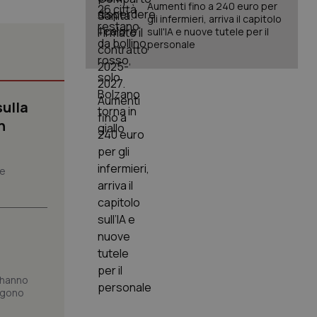
Aumenti fino a 240 euro per
gli infermieri, arriva il capitolo
sull'IA e nuove tutele per il
personale
sulla
igazione sulle pagine
kie.
n
er memorizzare le
utente per la loro
he
 dati sul consenso
itiche e
tendo che le loro
ssioni future.
l servizio Cookie-
erenze di consenso
sario che il banner
funzioni
e hanno
pplicazione per
ungono
nonimo.