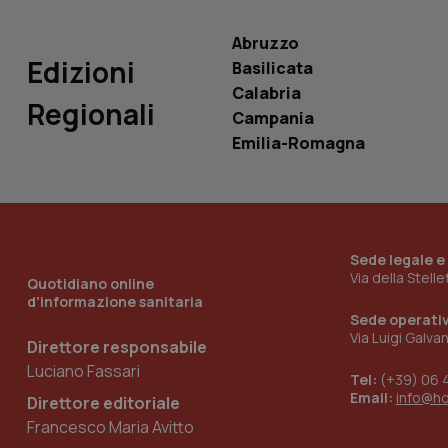
VISITOR_INFO1_LIV
_ga_0VMQEQKQ1N
Abruzzo
Edizioni
Basilicata
Calabria
__Secure-YNID
Regionali
Campania
Emilia-Romagna
YSC
__Secure-
ROLLOUT_TOKEN
Sede legale e
Via della Stell
tracking-sites-
Quotidiano online
ironfish-tracking-
d'informazione sanitaria
named-enable
Sede operati
Via Luigi Galva
Direttore responsabile
Luciano Fassari
Tel:
(+39) 06 
Email:
info@h
Direttore editoriale
Francesco Maria Avitto