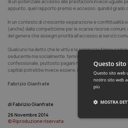
di un potenziale accesso alle prestazioni invece uguale per
appunto, quel rapporto premio e accesso, quindi il grado di “
In un contesto di crescente separazione e conflittualità s
(anche) dalla competizione per le scarse risorse comuni,
del genere che assegni priorità all’accesso ai servizi comuni 
Qualcuno ha detto che le virtù e la saggezza fanno sopravv
seducente ma socialmente, temo, di difficile accettabilità.
Questo sito 
confessionale, piuttosto pagani nei costumi e nei consumi,
capitali potrebbe invece essere, in fondo una forma di più
Questo sito web ut
nostro sito web ac
Fabrizio Gianfrate
più
MOSTRA DET
Fabrizio Gianfrate
26 Novembre 2014
Neces
© Riproduzione riservata