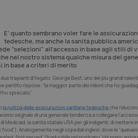
E’ quanto sembrano voler fare le assicurazion
tedesche, ma anche la sanità pubblica ameri
ede “selezioni” all’accesso in base agli stili di 
che nel nostro sistema qualche misura del gen
 in base a criteri di merito
e trapianti di fegato, George Best, uno dei più grandi talenti c
e pentito rispose: “la maggior parte dei milioni che ho guadag
e l’ho sprecato”
do
la notizia delle assicurazioni sanitarie tedesche
che riducono
l’ennesimo segnale di una generale tendenza a collegare l’accesso
di Medicaid, la sanità statale USA per gli indigenti, di mettere i
nk food”). Analogamente negli ospedali inglesi, dove le “queues
ated, first served” (traducibile nel nostrano “chi primo arriva