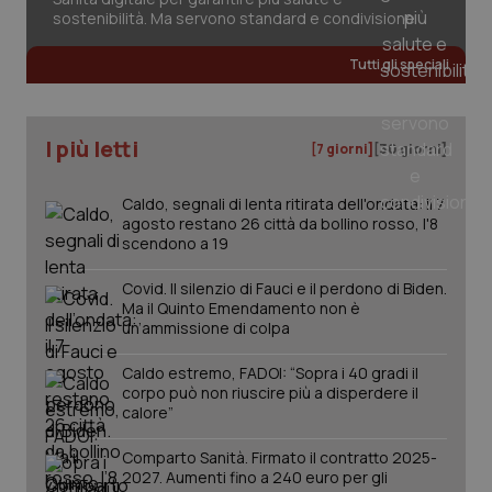
sostenibilità. Ma servono standard e condivisione
Tutti gli speciali
tracking-sites-ironfish-
www.quotidianosanita.it
4
tracking-enable
settim
2 gior
I più letti
[7 giorni]
[30 giorni]
Caldo, segnali di lenta ritirata dell'ondata: il 7
tracking-sites-ironfish-
www.quotidianosanita.it
4
agosto restano 26 città da bollino rosso, l'8
session-id
settim
scendono a 19
2 gior
Covid. Il silenzio di Fauci e il perdono di Biden.
Ma il Quinto Emendamento non è
un’ammissione di colpa
_ga
1 anno
Google LLC
mes
.quotidianosanita.it
Caldo estremo, FADOI: “Sopra i 40 gradi il
corpo può non riuscire più a disperdere il
calore”
Comparto Sanità. Firmato il contratto 2025-
2027. Aumenti fino a 240 euro per gli