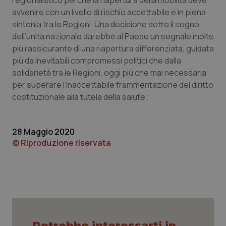
regionalistico perché la riapertura della mobilità deve
avvenire con un livello di rischio accettabile e in piena
Piemonte
HIV
sintonia tra le Regioni. Una decisione sotto il segno
dell’unità nazionale darebbe al Paese un segnale molto
Provincia Autonoma di Bolzano
Infezioni & Febbre
più rassicurante di una riapertura differenziata, guidata
più da inevitabili compromessi politici che dalla
Provincia Autonoma di Trento
Ipertensione & Scompenso
solidarietà tra le Regioni, oggi più che mai necessaria
per superare l’inaccettabile frammentazione del diritto
Puglia
Malattie rare
costituzionale alla tutela della salute”.
Sardegna
Malattia di Crohn & Rettocolite Ulcerosa
28 Maggio 2020
© Riproduzione riservata
Sicilia
Neuroscienze & patologie neurodegenerative
Toscana
Obesità
Umbria
Oftalmologia
Potrebbe interessarti in