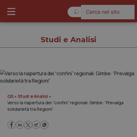
Domenica 9 Agosto 2026
Studi e Analisi
Studi e Analisi
Cronache
QS
»
Studi e Analisi
»
Verso la riapertura dei “confini” regionali. Gimbe: “Prevalga
Governo e Parlamento
solidarietà tra Regioni”
Regioni e Asl
Lavoro e Professioni