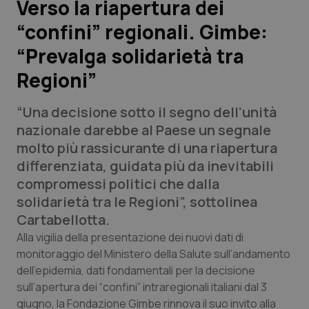
Verso la riapertura dei
“confini” regionali. Gimbe:
Scienza e Farmaci
“Prevalga solidarietà tra
Studi e Analisi
Regioni”
Lettere al direttore
“Una decisione sotto il segno dell’unità
nazionale darebbe al Paese un segnale
Edizioni Regionali
molto più rassicurante di una riapertura
differenziata, guidata più da inevitabili
QS Pro
compromessi politici che dalla
solidarietà tra le Regioni”, sottolinea
Professionisti Sanitari.AI
Cartabellotta.
Alla vigilia della presentazione dei nuovi dati di
Abruzzo
QS Pro Gold
monitoraggio del Ministero della Salute sull’andamento
dell’epidemia, dati fondamentali per la decisione
QS Club
Newsletter
Basilicata
Artrite & artrosi
sull’apertura dei “confini” intraregionali italiani dal 3
giugno, la Fondazione Gimbe rinnova il suo invito alla