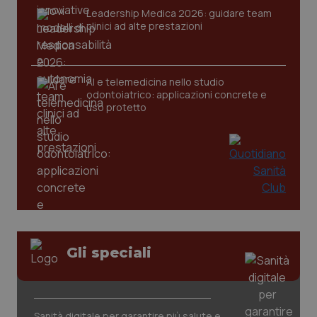
Leadership Medica 2026: guidare team
clinici ad alte prestazioni
AI e telemedicina nello studio
odontoiatrico: applicazioni concrete e
uso protetto
CookieScriptConsent
5 mesi
CookieScript
settim
www.quotidianosanita.it
Gli speciali
Sanità digitale per garantire più salute e