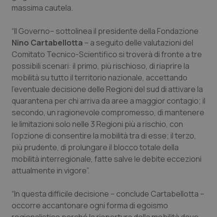
Calabria
Asma & BPCO
massima cautela.
“Il Governo– sottolinea il presidente della Fondazione
Campania
Car-T
Nino Cartabellotta
– a seguito delle valutazioni del
Comitato Tecnico-Scientifico si troverà di fronte a tre
Emilia-Romagna
Colesterolo & coronaropatie
possibili scenari: il primo, più rischioso, di riaprire la
mobilità su tutto il territorio nazionale, accettando
Friuli Venezia Giulia
Dermatite Atopica
l’eventuale decisione delle Regioni del sud di attivare la
quarantena per chi arriva da aree a maggior contagio; il
Lazio
Diabete & glucometri
secondo, un ragionevole compromesso, di mantenere
le limitazioni solo nelle 3 Regioni più a rischio, con
Liguria
Disturbi dell’umore
l’opzione di consentire la mobilità tra di esse; il terzo,
più prudente, di prolungare il blocco totale della
Lombardia
Dolore
mobilità interregionale, fatte salve le debite eccezioni
attualmente in vigore”.
Marche
Donna & Salute
“In questa difficile decisione – conclude Cartabellotta –
occorre accantonare ogni forma di egoismo
Molise
Epatiti