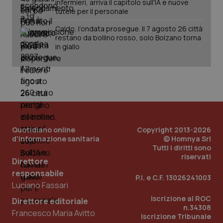
infermieri, arriva il capitolo sull'IA e nuove
tutele per il personale
Caldo, l’ondata prosegue. Il 7 agosto 26 città
restano da bollino rosso, solo Bolzano torna
in giallo
Quotidiano online
Copyright 2013-2026
d'informazione sanitaria
© Homnya Srl
Tutti i diritti sono
riservati
Direttore
responsabile
P.I. e C.F. 13026241003
Luciano Fassari
PHPSESSID
Sessio
PHP.net
www.quotidianosanita.it
Iscrizione al ROC
Direttore editoriale
n.34308
Francesco Maria Avitto
Iscrizione Tribunale