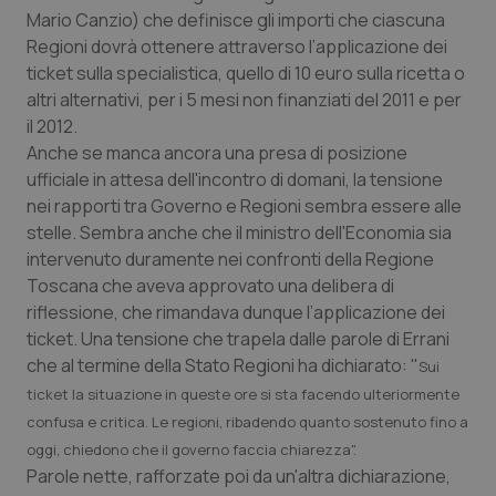
Mario Canzio) che definisce gli importi che ciascuna
Piemonte
HIV
Regioni dovrà ottenere attraverso l’applicazione dei
ticket sulla specialistica, quello di 10 euro sulla ricetta o
Provincia Autonoma di Bolzano
Infezioni & Febbre
altri alternativi, per i 5 mesi non finanziati del 2011 e per
il 2012.
Anche se manca ancora una presa di posizione
Provincia Autonoma di Trento
Ipertensione & Scompenso
ufficiale in attesa dell'incontro di domani, la tensione
nei rapporti tra Governo e Regioni sembra essere alle
Puglia
Malattie rare
stelle. Sembra anche che il ministro dell'Economia sia
intervenuto duramente nei confronti della Regione
Sardegna
Malattia di Crohn & Rettocolite Ulcerosa
Toscana che aveva approvato una delibera di
riflessione, che rimandava dunque l’applicazione dei
Sicilia
Neuroscienze & patologie neurodegenerative
ticket. Una tensione che trapela dalle parole di Errani
che al termine della Stato Regioni ha dichiarato: "
Sui
Toscana
Obesità
ticket la situazione in queste ore si sta facendo ulteriormente
confusa e critica. Le regioni, ribadendo quanto sostenuto fino a
Umbria
Oftalmologia
oggi, chiedono che il governo faccia chiarezza".
Parole nette, rafforzate poi da un'altra dichiarazione,