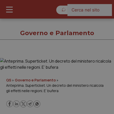
Venerdì 7 Agosto 2026
Governo e Parlamento
Governo e Parlamento
Cronache
QS
»
Governo e Parlamento
»
Anteprima. Superticket. Un decreto del ministero ricalcola
Governo e Parlamento
gli effetti nelle regioni. E’ bufera
Regioni e Asl
Lavoro e Professioni