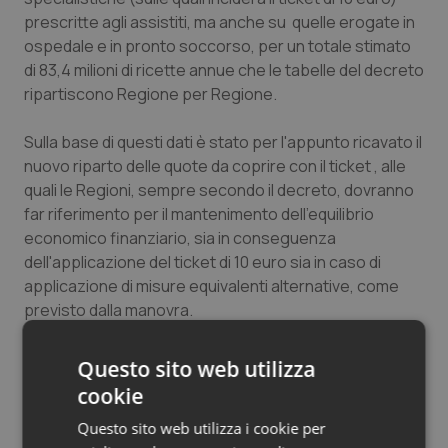
prescritte agli assistiti, ma anche su quelle erogate in
ospedale e in pronto soccorso, per un totale stimato
di 83,4 milioni di ricette annue che le tabelle del decreto
ripartiscono Regione per Regione.
Sulla base di questi dati è stato per l'appunto ricavato il
nuovo riparto delle quote da coprire con il ticket , alle
quali le Regioni, sempre secondo il decreto, dovranno
far riferimento per il mantenimento dell'equilibrio
economico finanziario, sia in conseguenza
dell'applicazione del ticket di 10 euro sia in caso di
applicazione di misure equivalenti alternative, come
previsto dalla manovra.
E proprio questa ultima ipotesi è alla base del decreto
Questo sito web utilizza
che, infatti, pone la volontà espressa da alcune
cookie
Regioni di adottare misure alternative al ticket di 10
Questo sito web utilizza i cookie per
euro tra le motivazioni principali del ricalcolo degli oneri