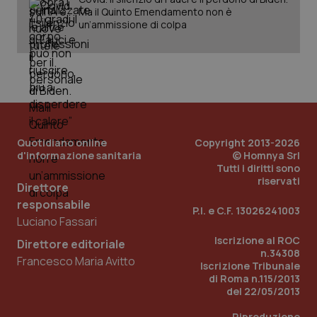
uti
Ma il Quinto Emendamento non è
nuo
un’ammissione di colpa
ver
dell
You
__Secure-YNID
.youtube.com
5 mesi 4
Que
settimane
imp
You
ten
pre
del
vid
inco
Quotidiano online
Copyright 2013-2026
può
d'informazione sanitaria
© Homnya Srl
det
vis
Tutti i diritti sono
web
riservati
uti
Direttore
nuo
responsabile
ver
P.I. e C.F. 13026241003
dell
Luciano Fassari
You
Iscrizione al ROC
Direttore editoriale
YSC
Sessione
Que
Google LLC
n.34308
imp
.youtube.com
Francesco Maria Avitto
You
Iscrizione Tribunale
ten
di Roma n.115/2013
vis
del 22/05/2013
vid
__Secure-
.youtube.com
5 mesi 4
Que
Riproduzione