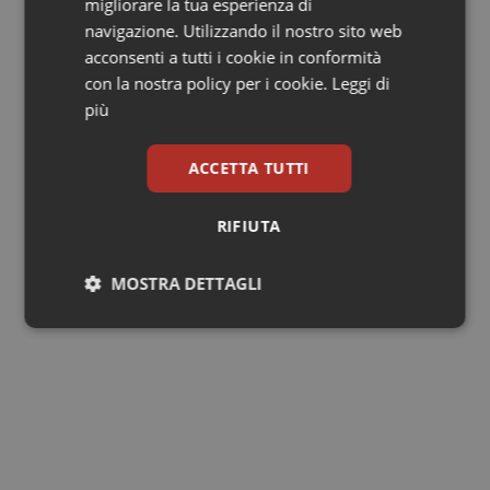
migliorare la tua esperienza di
ai fini di provvedere alla definizione degli effetti nelle
navigazione. Utilizzando il nostro sito web
singole Regioni della complessiva manovra connessa
acconsenti a tutti i cookie in conformità
all'applicazione del ticket di 10 euro.
con la nostra policy per i cookie.
Leggi di
più
ACCETTA TUTTI
RIFIUTA
MOSTRA DETTAGLI
Necessari
Statistici
Marketing
Necessari
Statistici
Marketing