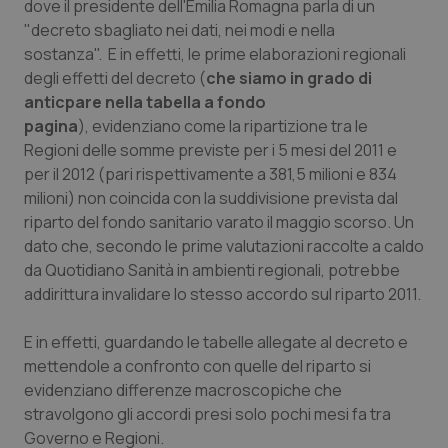
Valle D’Aosta
Oncodermatologia
dove il presidente dell'Emilia Romagna parla di un
"decreto sbagliato nei dati, nei modi e nella
sostanza". E in effetti, le prime elaborazioni regionali
Veneto
Oncoematologia
degli effetti del decreto (
che siamo in grado di
anticpare nella tabella a fondo
Oncologia & Nutrizione
pagina
), evidenziano come la ripartizione tra le
Regioni delle somme previste per i 5 mesi del 2011 e
Psoriasi & pelle
per il 2012 (pari rispettivamente a 381,5 milioni e 834
milioni) non coincida con la suddivisione prevista dal
Quotidiano Cardiologia
riparto del fondo sanitario varato il maggio scorso. Un
dato che, secondo le prime valutazioni raccolte a caldo
Quotidiano Chirurgia
da
Quotidiano Sanità
in ambienti regionali, potrebbe
addirittura invalidare lo stesso accordo sul riparto 2011.
Quotidiano Oncologia
E in effetti, guardando le tabelle allegate al decreto e
mettendole a confronto con quelle del riparto si
Quotidiano Pediatria
evidenziano differenze macroscopiche che
stravolgono gli accordi presi solo pochi mesi fa tra
Rene & patologie urogenitali
Governo e Regioni.