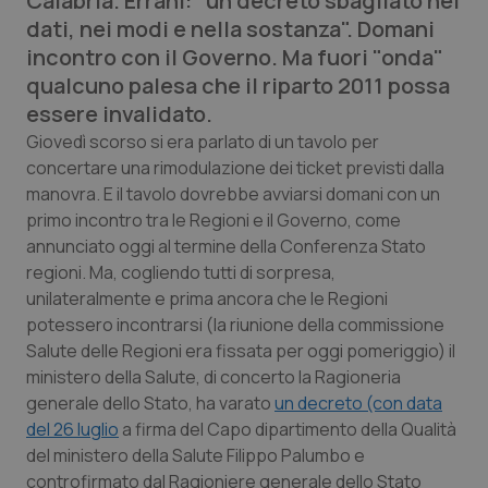
Calabria. Errani: "un decreto sbagliato nei
Calabria
Asma & BPCO
dati, nei modi e nella sostanza". Domani
incontro con il Governo. Ma fuori "onda"
Campania
Car-T
qualcuno palesa che il riparto 2011 possa
essere invalidato.
Emilia-Romagna
Colesterolo & coronaropatie
Giovedì scorso si era parlato di un tavolo per
concertare una rimodulazione dei ticket previsti dalla
Friuli Venezia Giulia
Dermatite Atopica
manovra. E il tavolo dovrebbe avviarsi domani con un
primo incontro tra le Regioni e il Governo, come
Lazio
Diabete & glucometri
annunciato oggi al termine della Conferenza Stato
regioni. Ma, cogliendo tutti di sorpresa,
unilateralmente e prima ancora che le Regioni
Liguria
Disturbi dell’umore
potessero incontrarsi (la riunione della commissione
Salute delle Regioni era fissata per oggi pomeriggio) il
Lombardia
Dolore
ministero della Salute, di concerto la Ragioneria
generale dello Stato, ha varato
un decreto (con data
Marche
Donna & Salute
del 26 luglio
a firma del Capo dipartimento della Qualità
del ministero della Salute Filippo Palumbo e
Molise
Epatiti
controfirmato dal Ragioniere generale dello Stato