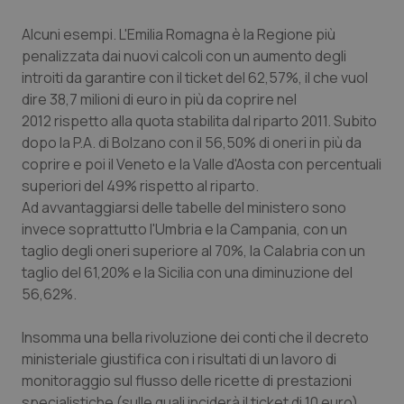
Salute orale & impianti
Alcuni esempi. L'Emilia Romagna è la Regione più
penalizzata dai nuovi calcoli con un aumento degli
Sangue & coagulazione
introiti da garantire con il ticket del 62,57%, il che vuol
dire 38,7 milioni di euro in più da coprire nel
Tiroide
2012 rispetto alla quota stabilita dal riparto 2011. Subito
dopo la P.A. di Bolzano con il 56,50% di oneri in più da
Tumore al seno
coprire e poi il Veneto e la Valle d'Aosta con percentuali
superiori del 49% rispetto al riparto.
Ad avvantaggiarsi delle tabelle del ministero sono
Tumore ovarico
invece soprattutto l'Umbria e la Campania, con un
taglio degli oneri superiore al 70%, la Calabria con un
Tumori del Polmone & Testa Collo
taglio del 61,20% e la Sicilia con una diminuzione del
56,62%.
Tumori gastrointestinali
Insomma una bella rivoluzione dei conti che il decreto
Ulcera & Reflusso
ministeriale giustifica con i risultati di un lavoro di
monitoraggio sul flusso delle ricette di prestazioni
Vaccini
specialistiche (sulle quali inciderà il ticket di 10 euro)