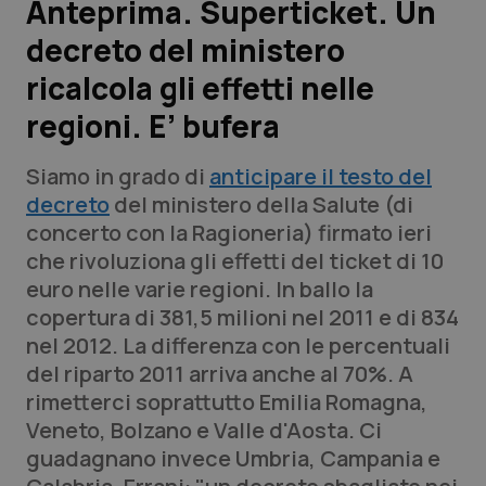
Anteprima. Superticket. Un
decreto del ministero
Scienza e Farmaci
ricalcola gli effetti nelle
Studi e Analisi
regioni. E’ bufera
Lettere al direttore
Siamo in grado di
anticipare il testo del
decreto
del ministero della Salute (di
Edizioni Regionali
concerto con la Ragioneria) firmato ieri
che rivoluziona gli effetti del ticket di 10
QS Pro
euro nelle varie regioni. In ballo la
copertura di 381,5 milioni nel 2011 e di 834
Professionisti Sanitari.AI
nel 2012. La differenza con le percentuali
del riparto 2011 arriva anche al 70%. A
Abruzzo
QS Pro Gold
rimetterci soprattutto Emilia Romagna,
Veneto, Bolzano e Valle d'Aosta. Ci
QS Club
Newsletter
Basilicata
Artrite & artrosi
guadagnano invece Umbria, Campania e