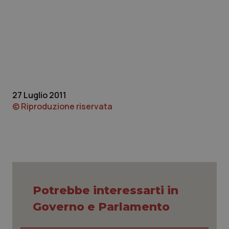
I cookie necessari contribuiscono a rendere fruibile il
sito web abilitandone funzionalità di base quali la
navigazione sulle pagine e l'accesso alle aree
protette del sito. Il sito web non è in grado di
funzionare correttamente senza questi cookie.
Nome
Fornitore
/
Dominio
Scaden
VISITOR_PRIVACY_METADATA
5 mesi
YouTube
settim
.youtube.com
27 Luglio 2011
© Riproduzione riservata
Potrebbe interessarti in
Governo e Parlamento