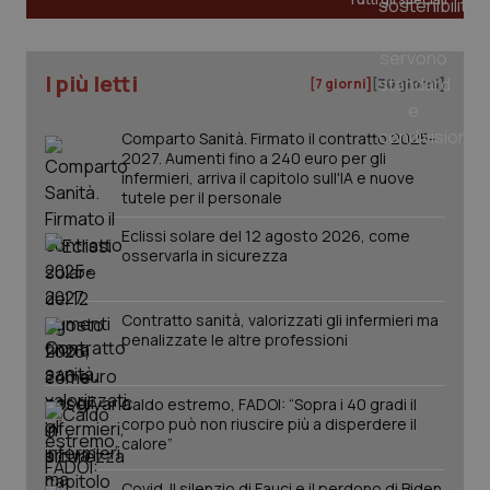
_ga_KM60CM4NPH
.quotidianosanita.it
1 anno
mes
I più letti
[7 giorni]
[30 giorni]
Comparto Sanità. Firmato il contratto 2025-
2027. Aumenti fino a 240 euro per gli
infermieri, arriva il capitolo sull'IA e nuove
tutele per il personale
Eclissi solare del 12 agosto 2026, come
Fornitore
/
osservarla in sicurezza
Nome
Scadenza
Descrizion
Dominio
Nome
Fornitore
/
Dominio
Scadenza
Des
_ga_0VMQEQKQ1N
.quotidianosanita.it
1 anno 1
Questo
mese
cookie
VISITOR_INFO1_LIVE
5 mesi 4
Que
Google LLC
Contratto sanità, valorizzati gli infermieri ma
viene
settimane
imp
.youtube.com
penalizzate le altre professioni
utilizzato
You
da Google
ten
Analytics
pre
per
del
Caldo estremo, FADOI: “Sopra i 40 gradi il
mantener
vid
lo stato
inco
corpo può non riuscire più a disperdere il
della
può
calore”
sessione.
det
vis
web
Covid. Il silenzio di Fauci e il perdono di Biden.