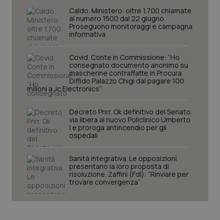
Caldo. Ministero: oltre 1.700 chiamate
CookieScriptConsent
5 mesi
CookieScript
al numero 1500 dal 22 giugno.
settim
www.quotidianosanita.it
Proseguono monitoraggi e campagna
informativa
Covid. Conte in Commissione: “Ho
consegnato documento anonimo su
mascherine contraffatte in Procura.
Diffido Palazzo Chigi dal pagare 100
milioni a Jc Electronics”
Decreto Pnrr. Ok definitivo del Senato:
via libera al nuovo Policlinico Umberto
I e proroga antincendio per gli
ospedali
tracking-sites-ironfish-
www.quotidianosanita.it
4
tracking-enable
settim
2 gior
Sanità integrativa. Le opposizioni
presentano la loro proposta di
risoluzione. Zaffini (FdI): “Rinviare per
trovare convergenza”
tracking-sites-ironfish-
www.quotidianosanita.it
4
session-id
settim
2 gior