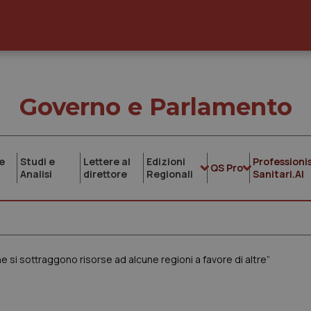
Governo e Parlamento
e
Studi e
Lettere al
Edizioni
Professionis
QS Pro
Analisi
direttore
Regionali
Sanitari.AI
 si sottraggono risorse ad alcune regioni a favore di altre”