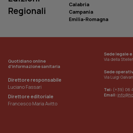
Calabria
Regionali
Campania
__Secure-YNID
Emilia-Romagna
YSC
Sede legale e
__Secure-
Via della Stell
ROLLOUT_TOKEN
Quotidiano online
d'informazione sanitaria
Sede operati
tracking-sites-
ironfish-tracking-
Via Luigi Galva
Direttore responsabile
named-enable
Luciano Fassari
Tel:
(+39) 06 
Email:
info@h
Direttore editoriale
Francesco Maria Avitto