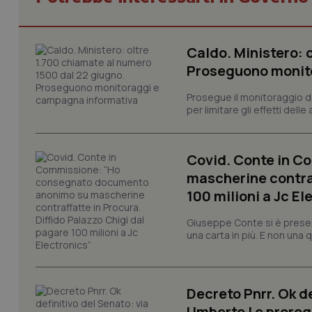
Caldo. Ministero: 
Proseguono monit
I cookie necessari con
e l'accesso alle aree 
Prosegue il monitoraggio de
Nome
per limitare gli effetti dell
VISITOR_PRIVACY_
Covid. Conte in 
mascherine contraf
100 milioni a Jc El
CookieScriptConse
Giuseppe Conte si è presen
una carta in più. E non una
tracking-sites-ironf
tracking-enable
Decreto Pnrr. Ok de
tracking-sites-ironf
session-id
Umberto I e prorog