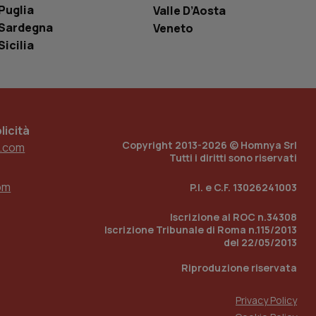
Puglia
Valle D’Aosta
ell'interfaccia di
Sardegna
Veneto
 tenere traccia
Sicilia
i Youtube incorporati
tore del sito web sta
ell'interfaccia di
 tenere traccia
icità
r la gestione
one dell’esperienza
Copyright 2013-2026 © Homnya Srl
.com
Tutti i diritti sono riservati
e per abilitare il
loggato con identity
om
P.I. e C.F. 13026241003
Iscrizione al ROC n.34308
Iscrizione Tribunale di Roma n.115/2013
del 22/05/2013
Riproduzione riservata
Privacy Policy