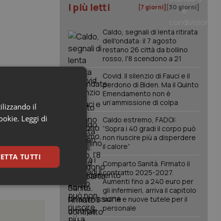
I più letti
[7 giorni]
[30 giorni]
Caldo, segnali di lenta ritirata
dell'ondata: il 7 agosto
restano 26 città da bollino
rosso, l'8 scendono a 21
Covid. Il silenzio di Fauci e il
perdono di Biden. Ma il Quinto
Emendamento non è
un’ammissione di colpa
ilizzando il
cookie.
Leggi di
Caldo estremo, FADOI:
“Sopra i 40 gradi il corpo può
non riuscire più a disperdere
il calore”
ETTA TUTTI
Comparto Sanità. Firmato il
contratto 2025-2027.
Aumenti fino a 240 euro per
keting
gli infermieri, arriva il capitolo
sull'IA e nuove tutele per il
personale