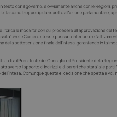
 un testo con il governo, e ovviamente anche con le Regioni, pr
letta come troppo rigida rispetto all'azione parlamentare, apr
: “circa le modalita' con cui procedere all'approvazione del t
cessita' che le Camere stesse possano interloquire fattivament
a della sottoscrizione finale dell'intesa, garantendo in tal mo
tizio fra il Presidente del Consiglio e il Presidente della Regi
raverso l'apporto di indirizzi e di pareri che stara' alle parti f
o dell'intesa. Comunque questa e' decisione che spetta a voi, n