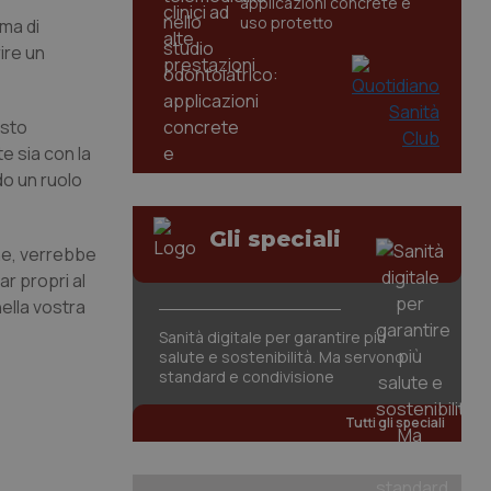
applicazioni concrete e
uso protetto
ima di
ire un
esto
e sia con la
do un ruolo
Gli speciali
one, verrebbe
ar propri al
ella vostra
Sanità digitale per garantire più
salute e sostenibilità. Ma servono
standard e condivisione
Tutti gli speciali