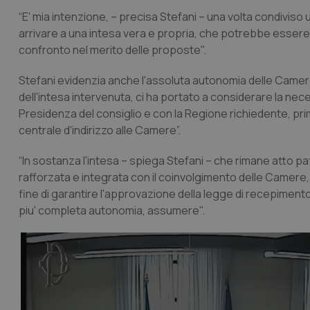
“E' mia intenzione, – precisa Stefani – una volta condiviso
arrivare a una intesa vera e propria, che potrebbe essere 
confronto nel merito delle proposte".
Stefani evidenzia anche l'assoluta autonomia delle Camere
dell'intesa intervenuta, ci ha portato a considerare la ne
Presidenza del consiglio e con la Regione richiedente, prim
centrale d'indirizzo alle Camere”.
“In sostanza l'intesa – spiega Stefani – che rimane atto pat
rafforzata e integrata con il coinvolgimento delle Camere, att
fine di garantire l'approvazione della legge di recepiment
piu' completa autonomia, assumere".