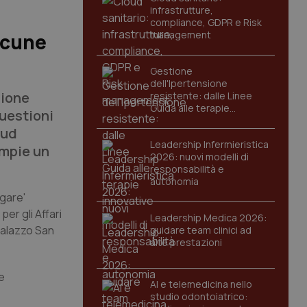
infrastrutture,
compliance, GDPR e Risk
management
lcune
Gestione
dell'Ipertensione
zione
resistente: dalle Linee
Guida alle terapie
uestioni
innovative
Sud
Leadership Infermieristica
ompie un
2026: nuovi modelli di
responsabilità e
autonomia
egare'
per gli Affari
Leadership Medica 2026:
Palazzo San
guidare team clinici ad
alte prestazioni
e
AI e telemedicina nello
studio odontoiatrico: