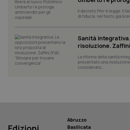
_ga
Il decreto Pnrr è legge. Il 
di fiducia, nel testo già lic
Sanità integrativa
risoluzione. Zaffin
PHPSESSID
La riforma della sanità int
presentato una risoluzione c
considerato...
_ga_KM60CM4NPH
Nome
Nome
Abruzzo
VISITOR_INFO1_LIV
Edizioni
Basilicata
_ga_0VMQEQKQ1N