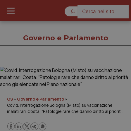
Venerdì 7 Agosto 2026
Governo e Parlamento
Governo e Parlamento
Cronache
Governo e Parlamento
QS
»
Governo e Parlamento
»
Covid. Interrogazione Bologna (Misto) su vaccinazione
malati rari. Costa: “Patologie rare che danno diritto al priorità
Regioni e Asl
sono già elencate nel Piano nazionale”
Lavoro e Professioni