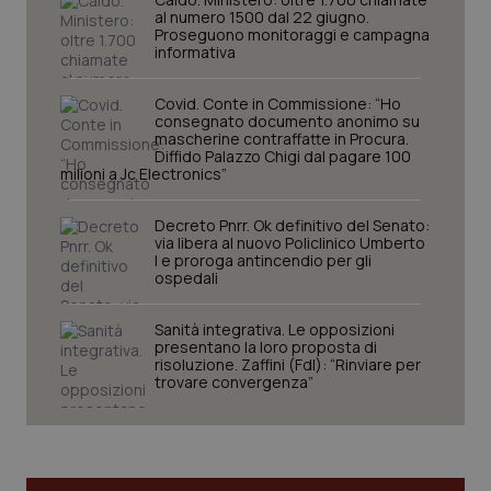
al numero 1500 dal 22 giugno.
Proseguono monitoraggi e campagna
informativa
Covid. Conte in Commissione: “Ho
consegnato documento anonimo su
mascherine contraffatte in Procura.
Diffido Palazzo Chigi dal pagare 100
milioni a Jc Electronics”
Decreto Pnrr. Ok definitivo del Senato:
via libera al nuovo Policlinico Umberto
I e proroga antincendio per gli
CookieScriptConsent
5 mesi
CookieScript
ospedali
settim
www.quotidianosanita.it
Sanità integrativa. Le opposizioni
presentano la loro proposta di
risoluzione. Zaffini (FdI): “Rinviare per
trovare convergenza”