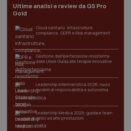
Ultime analisi e review da QS Pro
Gold
tracking-sites-ironfish-
www.quotidianosanita.it
4
tracking-enable
settim
2 gior
Cloud sanitario: infrastrutture,
compliance, GDPR e Risk management
tracking-sites-ironfish-
www.quotidianosanita.it
4
session-id
settim
2 gior
Gestione dell'Ipertensione resistente:
dalle Linee Guida alle terapie innovative
_ga
1 anno
Google LLC
Leadership Infermieristica 2026: nuovi
mes
.quotidianosanita.it
modelli di responsabilità e autonomia
Leadership Medica 2026: guidare team
clinici ad alte prestazioni