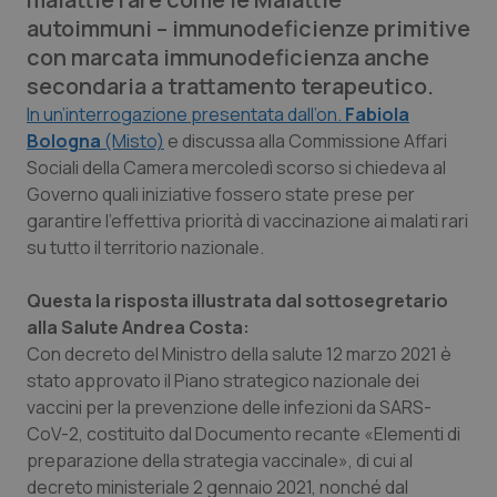
Calabria
Asma & BPCO
autoimmuni – immunodeficienze primitive
con marcata immunodeficienza anche
Campania
Car-T
secondaria a trattamento terapeutico.
In un’interrogazione presentata dall’on.
Fabiola
Emilia-Romagna
Colesterolo & coronaropatie
Bologna
(Misto)
e discussa alla Commissione Affari
Sociali della Camera mercoledì scorso si chiedeva al
Friuli Venezia Giulia
Dermatite Atopica
Governo quali iniziative fossero state prese per
garantire l'effettiva priorità di vaccinazione ai malati rari
Lazio
Diabete & glucometri
su tutto il territorio nazionale.
Questa la risposta illustrata dal sottosegretario
Liguria
Disturbi dell’umore
alla Salute Andrea Costa:
Con decreto del Ministro della salute 12 marzo 2021 è
Lombardia
Dolore
stato approvato il Piano strategico nazionale dei
vaccini per la prevenzione delle infezioni da SARS-
Marche
Donna & Salute
CoV-2, costituito dal Documento recante «Elementi di
preparazione della strategia vaccinale», di cui al
Molise
Epatiti
decreto ministeriale 2 gennaio 2021, nonché dal