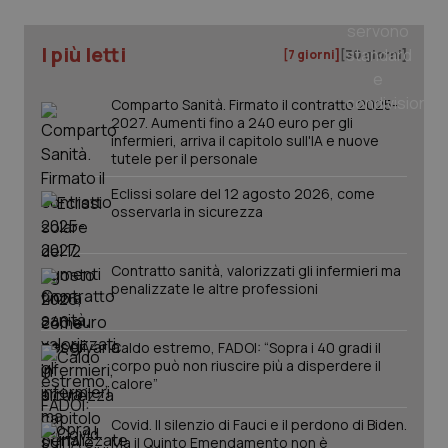
I più letti
[7 giorni]
[30 giorni]
Comparto Sanità. Firmato il contratto 2025-
2027. Aumenti fino a 240 euro per gli
infermieri, arriva il capitolo sull'IA e nuove
tutele per il personale
Eclissi solare del 12 agosto 2026, come
osservarla in sicurezza
_ga_KM60CM4NPH
.quotidianosanita.it
1 anno
mes
Contratto sanità, valorizzati gli infermieri ma
penalizzate le altre professioni
Caldo estremo, FADOI: “Sopra i 40 gradi il
corpo può non riuscire più a disperdere il
calore”
Covid. Il silenzio di Fauci e il perdono di Biden.
Fornitore
/
Ma il Quinto Emendamento non è
Nome
Scadenza
Descrizion