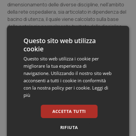
dimensionamento delle diverse discipline, nell'ambito
della rete ospedaliera, sia articolato in dipendenza del
bacino di utenza, il quale viene calcolato sulla base
delle patologie normalmente trattate dalla disciplina,
delle patologie nella popolazione e della numerosità
Questo sito web utilizza
minima di casi.
cookie
Per completezza, desidero ricordare che il Piano
Questo sito web utilizza i cookie per
nazionale di ripresa e resilienza, Documento che
migliorare la tua esperienza di
traccia gli obiettivi, le riforme e gli investimenti che
navigazione. Utilizzando il nostro sito web
l'Italia intende realizzare con i Fondi europei di NEXT
acconsenti a tutti i cookie in conformità
GENERATION EU, ha individuato come finalità
con la nostra policy per i cookie.
Leggi di
nell'ambito della missione «SALUTE»: il potenziamento
più
ed il ri-orientamento del Servizio Sanitario Nazionale
verso un modello incentrato sui territori e sulle reti di
ACCETTA TUTTI
assistenza socio-sanitaria, nonché il superamento
della frammentazione e del divario strutturale tra i
RIFIUTA
diversi Sistemi sanitari regionali, garantendo
l'omogeneità nell'erogazione dei LEA, ed il