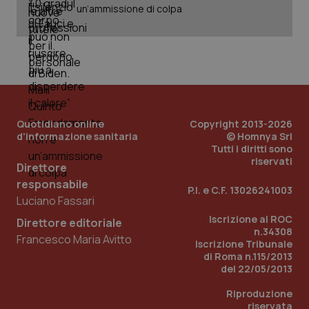
Dominio
un’ammissione di colpa
Nome
Fornitore
/
Dominio
Scadenza
Des
_ga_0VMQEQKQ1N
.quotidianosanita.it
1 anno 1
Questo
mese
cookie
VISITOR_INFO1_LIVE
5 mesi 4
Que
Google LLC
viene
settimane
imp
.youtube.com
utilizzato
You
da Google
ten
Analytics
pre
per
del
mantener
vid
lo stato
inco
della
può
sessione.
Quotidiano online
Copyright 2013-2026
det
vis
d'informazione sanitaria
© Homnya Srl
web
Tutti i diritti sono
uti
riservati
nuo
Direttore
ver
dell
responsabile
P.I. e C.F. 13026241003
You
Luciano Fassari
__Secure-YNID
.youtube.com
5 mesi 4
Que
Iscrizione al ROC
settimane
imp
Direttore editoriale
You
n.34308
Francesco Maria Avitto
ten
Iscrizione Tribunale
pre
di Roma n.115/2013
del
del 22/05/2013
vid
inco
può
Riproduzione
det
riservata
vis