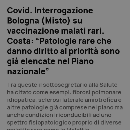
Covid. Interrogazione
Scienza e Farmaci
Bologna (Misto) su
vaccinazione malati rari.
Studi e Analisi
Costa: “Patologie rare che
Lettere al direttore
danno diritto al priorità sono
Edizioni Regionali
già elencate nel Piano
nazionale”
QS Pro
Tra queste il sottosegretario alla Salute
Professionisti Sanitari.AI
ha citato come esempi: fibrosi polmonare
idiopatica, sclerosi laterale amiotrofica e
Abruzzo
QS Pro Gold
altre patologie già comprese nel piano ma
anche condizioni riconducibili ad uno
QS Club
Newsletter
Basilicata
Artrite & artrosi
spettro fisiopatologico proprio di diverse
malattie rare come le Malattie