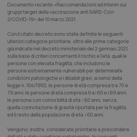
Documento recante «Raccomandazioni
ad interim
sui
Piemonte
HIV
gruppi
target
della vaccinazione anti SARS-CoV-
2/COVID-19» del 10 marzo 2021.
Provincia Autonoma di Bolzano
Infezioni & Febbre
Con il citato decreto sono state definite le seguenti
ulteriori categorie prioritarie, oltre alle prime categorie
Provincia Autonoma di Trento
Ipertensione & Scompenso
già indicate nel decreto ministeriale del 2 gennaio 2021,
sulla base di criteri concernenti il rischio e l'età, quali le
Puglia
Malattie rare
persone con elevata fragilità, che includono le
persone estremamente vulnerabili per determinate
Sardegna
Malattia di Crohn & Rettocolite Ulcerosa
condizioni patologiche e i disabili gravi, ai sensi della
legge n. 104/1992, le persone di età compresa tra 70 e
Sicilia
Neuroscienze & patologie neurodegenerative
79 anni, le persone di età compresa tra i 60 e i 69 anni,
le persone con comorbilità di età <60 anni, senza
Toscana
Obesità
quella connotazione di gravità riportata per la fragilità,
ed il resto della popolazione di età <60 anni.
Umbria
Oftalmologia
Vengono, inoltre, considerate prioritarie a prescindere
dall'età e dalle condizioni patologiche, le seguenti