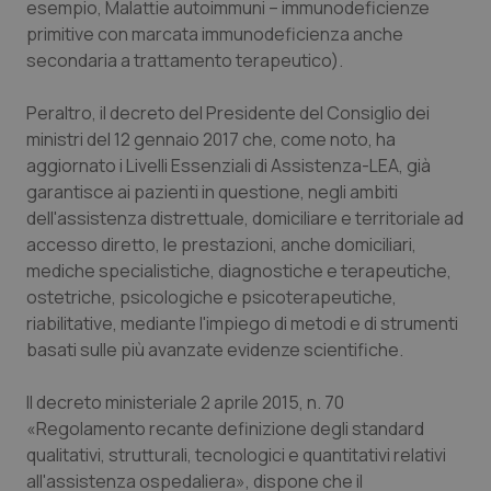
esempio, Malattie autoimmuni – immunodeficienze
Salute orale & impianti
primitive con marcata immunodeficienza anche
secondaria a trattamento terapeutico).
Sangue & coagulazione
Peraltro, il decreto del Presidente del Consiglio dei
Tiroide
ministri del 12 gennaio 2017 che, come noto, ha
aggiornato i Livelli Essenziali di Assistenza-LEA, già
garantisce ai pazienti in questione, negli ambiti
Tumore al seno
dell'assistenza distrettuale, domiciliare e territoriale ad
accesso diretto, le prestazioni, anche domiciliari,
Tumore ovarico
mediche specialistiche, diagnostiche e terapeutiche,
ostetriche, psicologiche e psicoterapeutiche,
Tumori del Polmone & Testa Collo
riabilitative, mediante l'impiego di metodi e di strumenti
basati sulle più avanzate evidenze scientifiche.
Tumori gastrointestinali
Il decreto ministeriale 2 aprile 2015, n. 70
Ulcera & Reflusso
«Regolamento recante definizione degli standard
qualitativi, strutturali, tecnologici e quantitativi relativi
Vaccini
all'assistenza ospedaliera», dispone che il