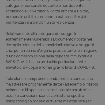
Valle D’Aosta
Oncodermatologia
categorie: personale docente e non docente,
scolastico e universitario, Forze armate e Polizia,
Veneto
Oncoematologia
personale adibito al soccorso pubblico, Servizi
penitenziari e altre Comunità residenziali.
Oncologia & Nutrizione
Relativamente alla categoria dei soggetti
Psoriasi & pelle
estremamente vulnerabili, il Documento riporta nel
dettaglio l'elenco delle condizioni relative a soggetti
Quotidiano Cardiologia
che, per un danno d'organo preesistente, o in ragione
di una compromissione della risposta immunitaria a
Quotidiano Chirurgia
SARS-CoV-2, hanno un rischio particolarmente
elevato di sviluppare forme gravi o letali di COVID-19.
Quotidiano Oncologia
Tale elenco comprende condizioni che sono anche
malattie rare propriamente dette (ad esempio, fibrosi
Quotidiano Pediatria
polmonare idiopatica, sclerosi laterale amiotrofica,
ecc…) e condizioni riconducibili ad uno spettro
Rene & patologie urogenitali
fisiopatologico proprio di diverse malattie rare (ad