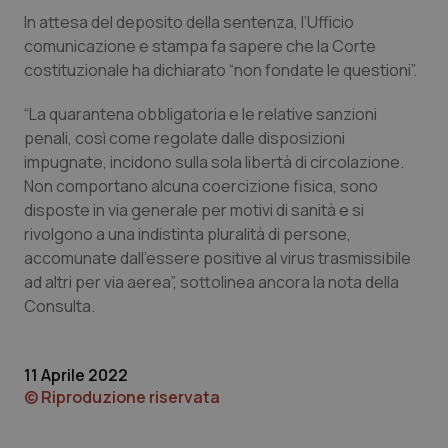
In attesa del deposito della sentenza, l’Ufficio
Piemonte
HIV
comunicazione e stampa fa sapere che la Corte
costituzionale ha dichiarato “non fondate le questioni”.
Provincia Autonoma di Bolzano
Infezioni & Febbre
“La quarantena obbligatoria e le relative sanzioni
penali, così come regolate dalle disposizioni
Provincia Autonoma di Trento
Ipertensione & Scompenso
impugnate, incidono sulla sola libertà di circolazione.
Non comportano alcuna coercizione fisica, sono
Puglia
Malattie rare
disposte in via generale per motivi di sanità e si
rivolgono a una indistinta pluralità di persone,
Sardegna
Malattia di Crohn & Rettocolite Ulcerosa
accomunate dall’essere positive al virus trasmissibile
ad altri per via aerea”, sottolinea ancora la nota della
Sicilia
Neuroscienze & patologie neurodegenerative
Consulta.
Toscana
Obesità
11 Aprile 2022
© Riproduzione riservata
Umbria
Oftalmologia