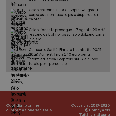
Caldo estremo, FADOI: “Sopra i 40 gradi il
corpo può non riuscire più a disperdere il
calore”
Caldo, l’ondata prosegue. Il 7 agosto 26 città
restano da bollino rosso, solo Bolzano torna
in giallo
Comparto Sanità. Firmato il contratto 2025-
2027. Aumenti fino a 240 euro per gli
infermieri, arriva il capitolo sull'IA e nuove
tutele per il personale
Quotidiano online
Copyright 2013-2026
d'informazione sanitaria
© Homnya Srl
Tutti i diritti sono
PHPSESSID
Sessio
PHP.net