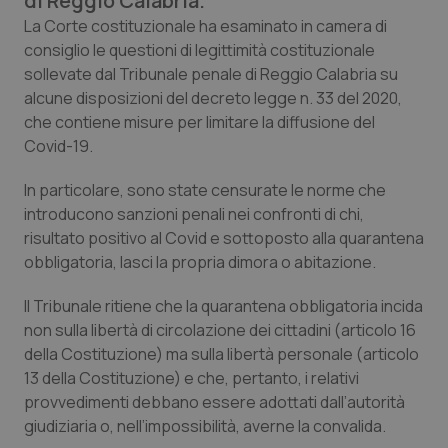
di Reggio Calabria.
Calabria
Asma & BPCO
La Corte costituzionale ha esaminato in camera di
consiglio le questioni di legittimità costituzionale
Campania
Car-T
sollevate dal Tribunale penale di Reggio Calabria su
alcune disposizioni del decreto legge n. 33 del 2020,
Emilia-Romagna
Colesterolo & coronaropatie
che contiene misure per limitare la diffusione del
Covid-19.
Friuli Venezia Giulia
Dermatite Atopica
In particolare, sono state censurate le norme che
introducono sanzioni penali nei confronti di chi,
Lazio
Diabete & glucometri
risultato positivo al Covid e sottoposto alla quarantena
obbligatoria, lasci la propria dimora o abitazione.
Liguria
Disturbi dell’umore
Il Tribunale ritiene che la quarantena obbligatoria incida
Lombardia
Dolore
non sulla libertà di circolazione dei cittadini (articolo 16
della Costituzione) ma sulla libertà personale (articolo
13 della Costituzione) e che, pertanto, i relativi
Marche
Donna & Salute
provvedimenti debbano essere adottati dall’autorità
giudiziaria o, nell’impossibilità, averne la convalida.
Molise
Epatiti