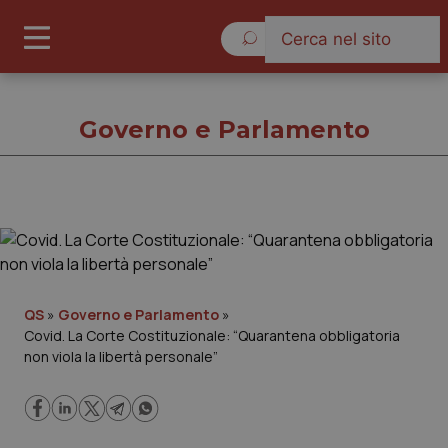
Lunedì 10 Agosto 2026
Governo e Parlamento
Governo e Parlamento
Cronache
QS
»
Governo e Parlamento
»
Covid. La Corte Costituzionale: “Quarantena obbligatoria
Governo e Parlamento
non viola la libertà personale”
Regioni e Asl
Lavoro e Professioni