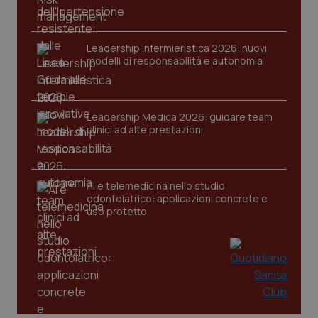
Nome
Fornitore
/
Dominio
Scaden
VISITOR_PRIVACY_METADATA
5 mesi
YouTube
settim
.youtube.com
Leadership Infermieristica 2026: nuovi
modelli di responsabilità e autonomia
Leadership Medica 2026: guidare team
clinici ad alte prestazioni
AI e telemedicina nello studio
odontoiatrico: applicazioni concrete e
uso protetto
CookieScriptConsent
5 mesi
CookieScript
settim
www.quotidianosanita.it