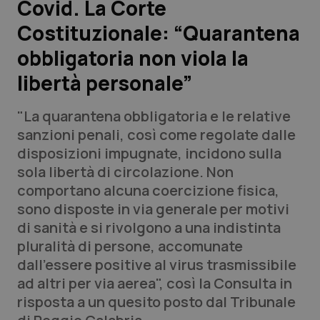
Covid. La Corte
Costituzionale: “Quarantena
Scienza e Farmaci
obbligatoria non viola la
Studi e Analisi
libertà personale”
Lettere al direttore
"La quarantena obbligatoria e le relative
sanzioni penali, così come regolate dalle
Edizioni Regionali
disposizioni impugnate, incidono sulla
sola libertà di circolazione. Non
QS Pro
comportano alcuna coercizione fisica,
sono disposte in via generale per motivi
Professionisti Sanitari.AI
di sanità e si rivolgono a una indistinta
pluralità di persone, accomunate
Abruzzo
QS Pro Gold
dall’essere positive al virus trasmissibile
ad altri per via aerea", così la Consulta in
QS Club
Newsletter
Basilicata
Artrite & artrosi
risposta a un quesito posto dal Tribunale