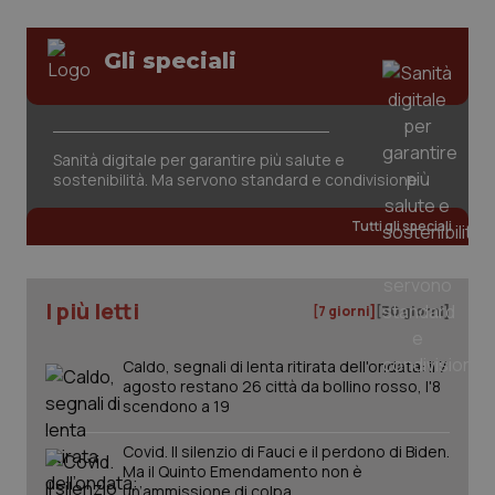
Gli speciali
Sanità digitale per garantire più salute e
sostenibilità. Ma servono standard e condivisione
tracking-sites-ironfish-
www.quotidianosanita.it
4
tracking-enable
settim
2 gior
Tutti gli speciali
tracking-sites-ironfish-
www.quotidianosanita.it
4
I più letti
[7 giorni]
[30 giorni]
session-id
settim
2 gior
Caldo, segnali di lenta ritirata dell'ondata: il 7
agosto restano 26 città da bollino rosso, l'8
scendono a 19
_ga
1 anno
Google LLC
mes
.quotidianosanita.it
Covid. Il silenzio di Fauci e il perdono di Biden.
Ma il Quinto Emendamento non è
un’ammissione di colpa