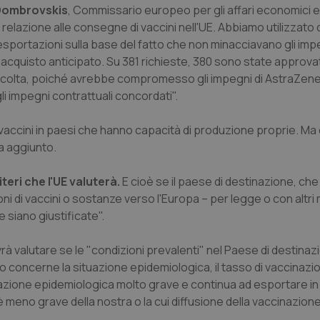
 Dombrovskis
, Commissario europeo per gli affari economici e
 relazione alle consegne di vaccini nell'UE. Abbiamo utilizzato
sportazioni sulla base del fatto che non minacciavano gli imp
i acquisto anticipato. Su 381 richieste, 380 sono state approva
 accolta, poiché avrebbe compromesso gli impegni di AstraZen
i impegni contrattuali concordati".
vaccini in paesi che hanno capacità di produzione proprie. M
ha aggiunto.
iteri che l'UE valuterà.
E cioè se il paese di destinazione, che
ni di vaccini o sostanze verso l'Europa – per legge o con altri 
siano giustificate".
rà valutare se le "condizioni prevalenti" nel Paese di destina
nto concerne la situazione epidemiologica, il tasso di vaccinazio
tuazione epidemiologica molto grave e continua ad esportare i
è meno grave della nostra o la cui diffusione della vaccinazione