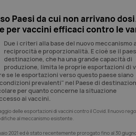
so Paesi da cui non arrivano dosi
per vaccini efficaci contro le va
Due i criteri alla base del nuovo meccanismo 
reciprocità e proporzionalità. E cioè se il paes
destinazione, che ha una grande capacità di
produzione, limita le proprie esportazioni di v
re se le esportazioni verso questo paese siano
e "condizioni prevalenti" nel Paese di destinazio
ticolare per quanto concerne la situazione
accesso ai vaccini.
io delle esportazioni di vaccini contro il Covid. Il nuovo re
difiche al meccanismo esistente.
naio 2021 ed è stato recentemente prorogato fino al 30 giugn