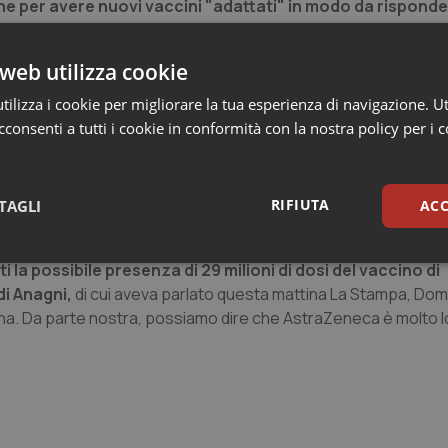
he per avere nuovi vaccini "adattati" in modo da risponde
rlo la stessa Kyriakides nel suo intervento al termine del Colle
anti Covid-19.
web utilizza cookie
ipare. La situazione è preoccupante, in quanto abbiamo assis
ilizza i cookie per migliorare la tua esperienza di navigazione. Ut
yriakides, spiegando che quella britannica è la variante domina
consenti a tutti i cookie in conformità con la nostra policy per i 
ud africana. La commissaria ha evidenziato che in 19 Paesi mem
 un aumento dei ricoveri ed in otto sono in crescita anche i dece
nelle prossime settimane", ha dichiarato la commissaria Ue, s
RIFIUTA
TAGLI
ACC
so alla necessità di garantire il più ampio accesso possibile ai vac
sari
Statistici
Mar
i la possibile presenza di 29 milioni di dosi del vaccino di
di Anagni,
di cui aveva parlato questa mattina
La Stampa
,
Domb
 ha. Da parte nostra, possiamo dire che AstraZeneca è molto l
Necessari
Statistici
Marketing
tribuiscono a rendere fruibile il sito web abilitandone funzionalità di base quali la nav