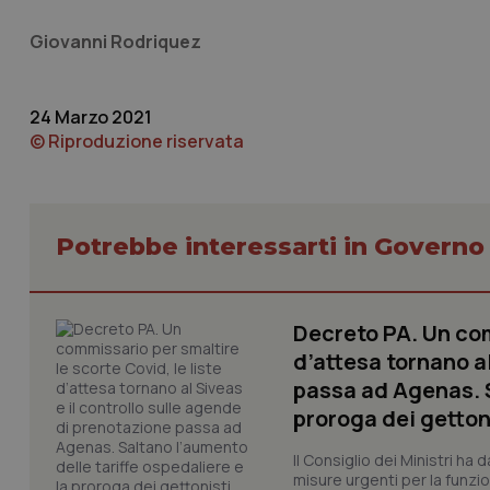
e l'accesso alle aree 
Giovanni Rodriquez
Nome
VISITOR_PRIVACY_
24 Marzo 2021
© Riproduzione riservata
CookieScriptConse
Potrebbe interessarti in Govern
tracking-sites-ironf
tracking-enable
Decreto PA. Un com
tracking-sites-ironf
d’attesa tornano al
session-id
passa ad Agenas. S
_ga
proroga dei getton
Il Consiglio dei Ministri ha 
misure urgenti per la funzio