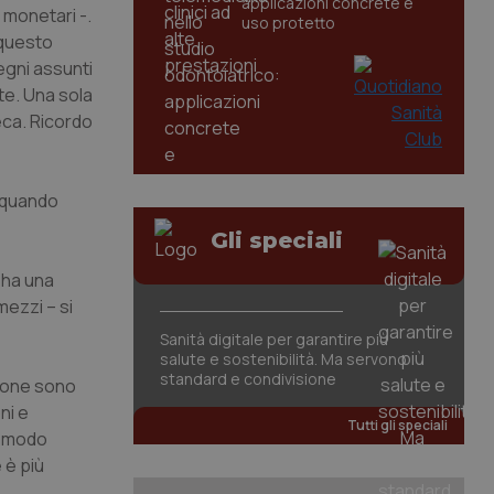
applicazioni concrete e
 monetari -.
uso protetto
 questo
egni assunti
te. Una sola
eca. Ricordo
a quando
Gli speciali
 ha una
mezzi – si
Sanità digitale per garantire più
salute e sostenibilità. Ma servono
standard e condivisione
zione sono
ni e
Tutti gli speciali
n modo
 è più