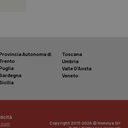
.
 tenere traccia
r la gestione
one dell’esperienza
e per abilitare il
loggato con identity
Provincia Autonoma di
Toscana
Trento
Umbria
Puglia
Valle D’Aosta
Sardegna
Veneto
Sicilia
icità
Copyright 2013-2026 © Homnya Srl
.com