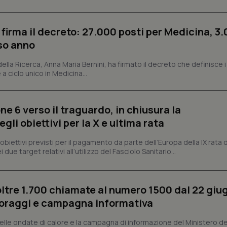
cliente. È incluso in ogni richiest
sito e utilizzato per calcolare i dat
sessioni e campagne per i rapporti 
 firma il decreto: 27.000 posti per Medicina, 3.
Sessione
Cookie generato da applicazioni 
PHP.net
linguaggio PHP. Si tratta di un id
www.quotidianosanita.it
rso anno
generico utilizzato per mantenere 
sessione utente. Normalmente 
generato in modo casuale, il mod
 della Ricerca, Anna Maria Bernini, ha firmato il decreto che definisce i
utilizzato può essere specifico pe
 a ciclo unico in Medicina...
buon esempio è mantenere uno s
un utente tra le pagine.
.quotidianosanita.it
1 anno 1
Questo cookie viene utilizzato d
mese
per mantenere lo stato della ses
ne 6 verso il traguardo, in chiusura la
li obiettivi per la X e ultima rata
i obiettivi previsti per il pagamento da parte dell’Europa della IX rata
Fornitore
Fornitore
/
/
Dominio
Scadenza
Descrizione
Scadenza
Descrizione
Dominio
 due target relativi all’utilizzo del Fasciolo Sanitario...
E
5 mesi 4
Questo cookie è impostato da Youtube per
Google LLC
settimane
delle preferenze dell'utente per i video d
.youtube.com
.quotidianosanita.it
1 anno 1
Questo cookie viene utilizzato da Google Analy
nei siti; può anche determinare se il visita
mese
lo stato della sessione.
utilizzando la nuova o la vecchia versione d
Youtube.
oltre 1.700 chiamate al numero 1500 dal 22 giu
.youtube.com
5 mesi 4
Questo cookie è impostato da Youtube per
oraggi e campagna informativa
settimane
delle preferenze dell'utente per i video d
nei siti; può anche determinare se il visita
utilizzando la nuova o la vecchia versione d
lle ondate di calore e la campagna di informazione del Ministero de