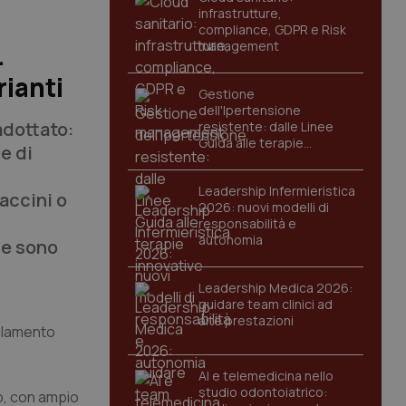
infrastrutture,
compliance, GDPR e Risk
management
.
rianti
Gestione
dell'Ipertensione
adottato:
resistente: dalle Linee
Guida alle terapie
e di
innovative
Leadership Infermieristica
accini o
2026: nuovi modelli di
responsabilità e
autonomia
ne sono
Leadership Medica 2026:
guidare team clinici ad
alte prestazioni
golamento
AI e telemedicina nello
studio odontoiatrico:
o, con ampio