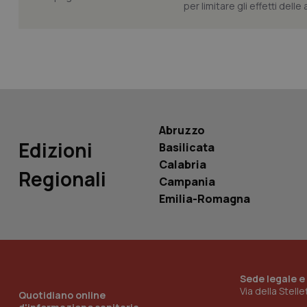
per limitare gli effetti dell
YSC
__Secure-
ROLLOUT_TOKEN
tracking-sites-
ironfish-tracking-
named-enable
Abruzzo
Edizioni
Basilicata
Calabria
Regionali
Campania
Emilia-Romagna
Sede legale e
Via della Stell
Quotidiano online