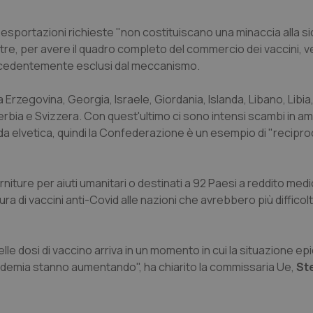
 esportazioni richieste "non costituiscano una minaccia alla s
Inoltre, per avere il quadro completo del commercio dei vaccini,
precedentemente esclusi dal meccanismo.
a Erzegovina, Georgia, Israele, Giordania, Islanda, Libano, Libia
bia e Svizzera. Con quest'ultimo ci sono intensi scambi in am
a elvetica, quindi la Confederazione è un esempio di "reciproc
niture per aiuti umanitari o destinati a 92 Paesi a reddito med
tura di vaccini anti-Covid alle nazioni che avrebbero più difficol
le dosi di vaccino arriva in un momento in cui la situazione e
 pandemia stanno aumentando", ha chiarito la commissaria Ue,
Ste