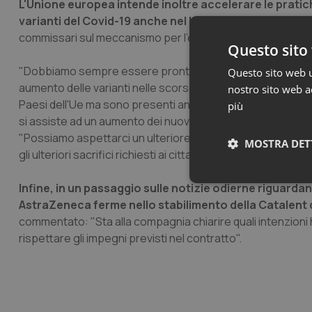
L'Unione europea intende inoltre accelerare le pratic
varianti del Covid-19 anche nel lungo termine.
A spiega
commissari sul meccanismo per l'esportazione dei vaccini 
Questo sito 
"Dobbiamo sempre essere pronti ed anche capaci di antic
Questo sito web ut
aumento delle varianti nelle scorse settimane", ha detto K
nostro sito web ac
Paesi dell'Ue ma sono presenti anche quella brasiliana e s
più
si assiste ad un aumento dei nuovi casi di Covid, in 15 vi è
"Possiamo aspettarci un ulteriore aumento dei nuovi casi 
MOSTRA DET
gli ulteriori sacrifici richiesti ai cittadini vanno di pari pas
Neces
Infine, in un passaggio sulle notizie odierne riguardant
AstraZeneca ferme nello stabilimento della Catalent 
commentato: "Sta alla compagnia chiarire quali intenzioni
rispettare gli impegni previsti nel contratto".
I cookie necessari con