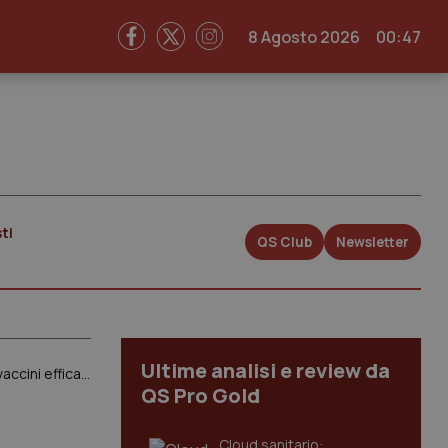
8 Agosto 2026
00:47
ti
QS Club
Newsletter
Ultime analisi e review da
Covid. Stretta Ue su export verso Paesi da cui non arrivano dosi. Concordate pratiche accelerate per vaccini efficaci contro le varianti
QS Pro Gold
Cloud sanitario: