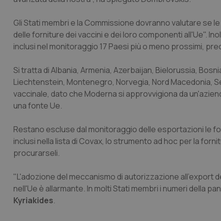
Gli Stati membri e la Commissione dovranno valutare se le
delle forniture dei vaccini e dei loro componenti all'Ue". 
inclusi nel monitoraggio 17 Paesi più o meno prossimi, 
Si tratta di Albania, Armenia, Azerbaijan, Bielorussia, Bosni
Liechtenstein, Montenegro, Norvegia, Nord Macedonia, Ser
vaccinale, dato che Moderna si approvvigiona da un'aziend
una fonte Ue.
Restano escluse dal monitoraggio delle esportazioni le for
inclusi nella lista di Covax, lo strumento ad hoc per la forni
procurarseli.
"L'adozione del meccanismo di autorizzazione all'export del
nell'Ue è allarmante. In molti Stati membri i numeri della
Kyriakides
.