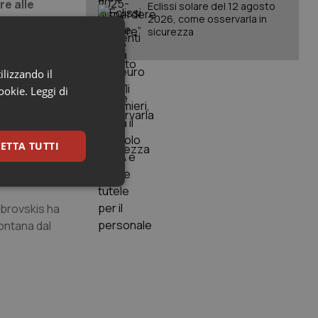
re alle
Eclissi solare del 12 agosto
2026, come osservarla in
gio dei
sicurezza
tito ad un
ilizzando il
nte nei
cookie.
Leggi di
bri dell'Ue
ssi.
econdo cui
ETTA TUTTI
cini.
keting
rovskis ha
ontana dal
igazione sulle pagine