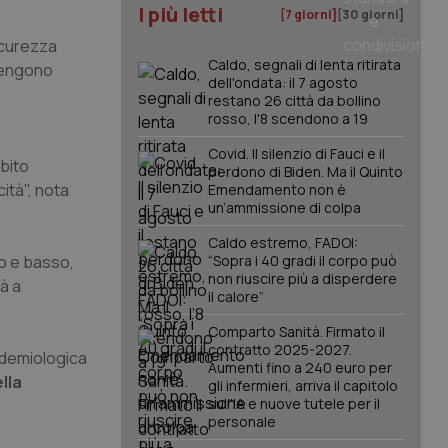
I più letti
[7 giorni]
[30 giorni]
icurezza
Caldo, segnali di lenta ritirata
 vengono
dell'ondata: il 7 agosto
restano 26 città da bollino
rosso, l'8 scendono a 19
,
Covid. Il silenzio di Fauci e il
bito
perdono di Biden. Ma il Quinto
ità", nota
Emendamento non è
un’ammissione di colpa
Caldo estremo, FADOI:
io e basso,
“Sopra i 40 gradi il corpo può
non riuscire più a disperdere
tà a
il calore”
Comparto Sanità. Firmato il
contratto 2025-2027.
pidemiologica
Aumenti fino a 240 euro per
lla
gli infermieri, arriva il capitolo
sull'IA e nuove tutele per il
personale