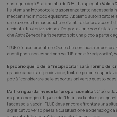
sostegno degli Stati membri dell'UE – ha spiegato
Valdis
Il sistema ha introdotto la trasparenza tanto necessaria in
meccanismo in modo equilibrato. Abbiamo autorizzato le e
dalle aziende farmaceutiche nell'ambito dei loro accordi d
richiesta di autorizzazione all'esportazione non è stata
che AstraZeneca ha rispettato solo una piccola parte degl
"L'UE è l'unico produttore Ocse che continua a esportare 
questi paesi non esportano nell'UE, non c'è reciprocità", 
E proprio quello della "reciprocità" sarà il primo dei cr
grande capacità di produzione, limita le proprie esportazio
potrà "considerare se le esportazioni verso questo paese 
L'altro riguarda invece la "proporzionalità".
Cioè si dov
migliori o peggiori di quelle dell'Ue, in particolare per qua
l'accesso ai vaccini. "L'UE deve ancora affrontare una si
significativo verso paesi la cui situazione epidemiologica 
avanzata della nostra", ha spiegato Dombrovskis.