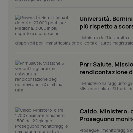
Università. Bernini
PHPSESSID
più rispetto a sco
Il Ministro dell'Università e
disponibili per l'immatricolazione ai corsi di laurea magistrale
_ga_KM60CM4NPH
Pnrr Salute. Missio
rendicontazione deg
Il Ministero ha raggiunto gl
Nome
Nome
Missione salute. Si tratta dei
VISITOR_INFO1_LIV
_ga_0VMQEQKQ1N
Caldo. Ministero: 
__Secure-YNID
Proseguono monit
Prosegue il monitoraggio de