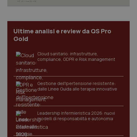
2 gior
_ga
1 anno
Google LLC
Ultime analisi e review da QS Pro
mes
.quotidianosanita.it
Gold
Cloud sanitario: infrastrutture,
compliance, GDPR e Risk management
Gestione dell'Ipertensione resistente:
dalle Linee Guida alle terapie innovative
Leadership Infermieristica 2026: nuovi
modelli di responsabilità e autonomia