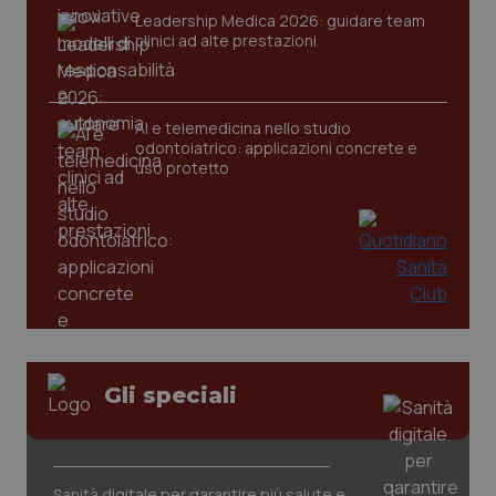
Leadership Medica 2026: guidare team
clinici ad alte prestazioni
AI e telemedicina nello studio
odontoiatrico: applicazioni concrete e
PHPSESSID
Sessio
PHP.net
uso protetto
www.quotidianosanita.it
Gli speciali
Sanità digitale per garantire più salute e