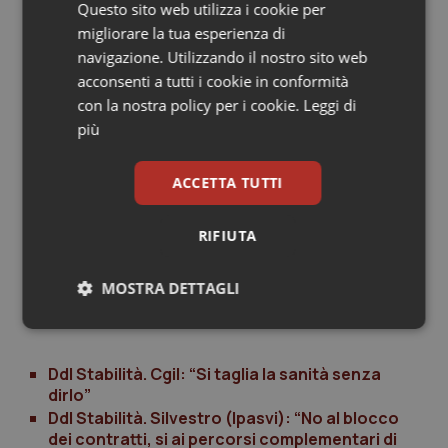
Questo sito web utilizza i cookie per
prossimo 31 gennaio 2015 non ragiungeranno un'intesa
migliorare la tua esperienza di
che sancisca da parte loro un risparmio di spesa
navigazione. Utilizzando il nostro sito web
complessivo di 4,2 mld, il Governo potrà intervenire per
acconsenti a tutti i cookie in conformità
prelevare il corrispettivo importo "considerando
con la nostra policy per i cookie.
Leggi di
anche le risorse destinate al finanziamento corrente
più
del Servizio sanitario nazionale".
Infine, per il
personale del Ministero della Salute
,
ACCETTA TUTTI
dell'Aifa e dell'Iss, si mantiene la corresponsione dei
trattamenti accessori "in base agli obiettivi raggiunti
RIFIUTA
presso le rispettive strutture di appartenenza".
MOSTRA DETTAGLI
Giovanni Rodriquez
Necessari
Statistici
Marketing
Ddl Stabilità. Cgil: “Si taglia la sanità senza
dirlo”
Ddl Stabilità. Silvestro (Ipasvi): “No al blocco
dei contratti, si ai percorsi complementari di