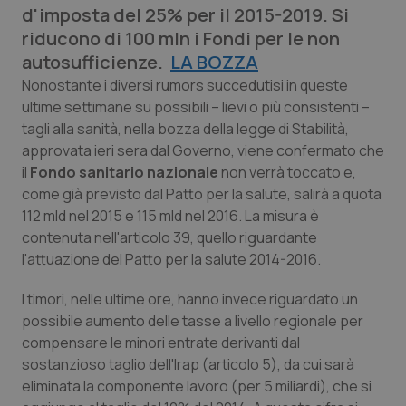
d'imposta del 25% per il 2015-2019. Si
Calabria
Asma & BPCO
riducono di 100 mln i Fondi per le non
autosufficienze.
Campania
Car-T
LA BOZZA
Nonostante i diversi rumors succedutisi in queste
ultime settimane su possibili – lievi o più consistenti –
Emilia-Romagna
Colesterolo & coronaropatie
tagli alla sanità, nella bozza della legge di Stabilità,
approvata ieri sera dal Governo, viene confermato che
Friuli Venezia Giulia
Dermatite Atopica
il
Fondo sanitario nazionale
non verrà toccato e,
come già previsto dal Patto per la salute, salirà a quota
Lazio
Diabete & glucometri
112 mld nel 2015 e 115 mld nel 2016. La misura è
contenuta nell'articolo 39, quello riguardante
Liguria
Disturbi dell’umore
l'attuazione del Patto per la salute 2014-2016.
Lombardia
Dolore
I timori, nelle ultime ore, hanno invece riguardato un
possibile aumento delle tasse a livello regionale per
compensare le minori entrate derivanti dal
Marche
Donna & Salute
sostanzioso taglio dell'Irap (articolo 5), da cui sarà
eliminata la componente lavoro (per 5 miliardi), che si
Molise
Epatiti