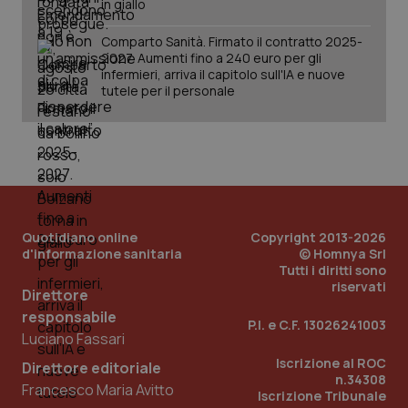
in giallo
vis
web
uti
Comparto Sanità. Firmato il contratto 2025-
nuo
2027. Aumenti fino a 240 euro per gli
ver
dell
infermieri, arriva il capitolo sull'IA e nuove
You
tutele per il personale
__Secure-YNID
.youtube.com
5 mesi 4
Que
settimane
imp
You
ten
pre
del
vid
inco
può
det
Quotidiano online
Copyright 2013-2026
vis
web
d'informazione sanitaria
© Homnya Srl
uti
Tutti i diritti sono
nuo
riservati
ver
Direttore
dell
responsabile
You
P.I. e C.F. 13026241003
Luciano Fassari
YSC
Sessione
Que
Google LLC
imp
.youtube.com
Iscrizione al ROC
Direttore editoriale
You
n.34308
ten
Francesco Maria Avitto
vis
Iscrizione Tribunale
vid