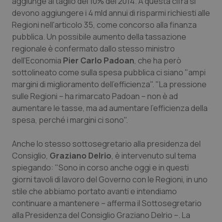
aggiunge al taglio del 10% del 2014. A questa cifra si
devono aggiungere i 4 mld annui di risparmi richiesti alle
Piemonte
HIV
Regioni nell'articolo 35, come concorso alla finanza
pubblica. Un possibile aumento della tassazione
Provincia Autonoma di Bolzano
Infezioni & Febbre
regionale è confermato dallo stesso ministro
dell'Economia
Pier Carlo Padoan
, che ha però
Provincia Autonoma di Trento
Ipertensione & Scompenso
sottolineato come sulla spesa pubblica ci siano "ampi
margini di miglioramento dell'efficienza". "La pressione
Puglia
Malattie rare
sulle Regioni – ha rimarcato Padoan – non è ad
aumentare le tasse, ma ad aumentare l'efficienza della
spesa, perché i margini ci sono".
Sardegna
Malattia di Crohn & Rettocolite Ulcerosa
Anche lo stesso sottosegretario alla presidenza del
Sicilia
Neuroscienze & patologie neurodegenerative
Consiglio,
Graziano Delrio
, è intervenuto sul tema
spiegando: "Sono in corso anche oggi e in questi
Toscana
Obesità
giorni tavoli di lavoro del Governo con le Regioni, in uno
stile che abbiamo portato avanti e intendiamo
Umbria
Oftalmologia
continuare a mantenere – afferma il Sottosegretario
alla Presidenza del Consiglio Graziano Delrio –. La