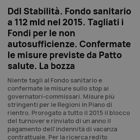
Ddl Stabilità. Fondo sanitario
Scienza e Farmaci
a 112 mld nel 2015. Tagliati i
Fondi per le non
Studi e Analisi
autosufficienze. Confermate
Lettere al direttore
le misure previste da Patto
Edizioni Regionali
salute. La bozza
QS Pro
Niente tagli al Fondo sanitario e
confermate le misure sullo stop ai
Professionisti Sanitari.AI
governatori-commissari. Misure più
stringenti per le Regioni in Piano di
rientro. Prorogato a tutto il 2015 il blocco
Abruzzo
QS Pro Gold
del turnover e rinviato di un anno il
QS Club
Newsletter
pagamento dell'indennità di vacanza
Basilicata
Artrite & artrosi
contrattuale. Per la ricerca redito