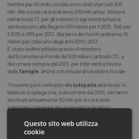
mentre per il Fondo sociale sono stati stanziati 300
mln. Alle social card andranno 250 mln annui. Sempre
nell'articolo 17, per gli indennizzi agli emotrasfusi si
attribuiscono alle Regioni 100 milioni per il 2015, 346 per
il 2016 e 289 per 2017. Alla terra dei fuochi andranno 10
milioni per ciascuno degli anni 2015-2017.
E' stato inoltre istituito presso il ministero
dell'Economia un Fondo da 500 milioni (articolo 13), a
decorrere sempre dal 2015, per interventi a favore
delle
famiglie
, anche con misure di carattere fiscale
Troviamo poi il contrasto alla
ludopatia
all'articolo 14,
laddove si spiega che, a decorrere dal 2015, verranno
destinati annualmente 50 mln per la cura delle
patologie connesse alla dipendenza da gioco
d'azzardo.
Questo sito web utilizza
All'articolo 35 sul
concorso degli enti territoriali alla
cookie
finanza pubblica
si spiega che, se le Regioni entro il