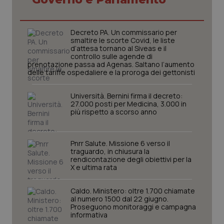
CookieScriptConsent
5 mesi
CookieScript
Decreto PA. Un commissario per
settim
www.quotidianosanita.it
smaltire le scorte Covid, le liste
d’attesa tornano al Siveas e il
controllo sulle agende di
prenotazione passa ad Agenas. Saltano l’aumento
delle tariffe ospedaliere e la proroga dei gettonisti
Università. Bernini firma il decreto:
27.000 posti per Medicina, 3.000 in
più rispetto a scorso anno
Pnrr Salute. Missione 6 verso il
traguardo, in chiusura la
tracking-sites-ironfish-
www.quotidianosanita.it
4
rendicontazione degli obiettivi per la
tracking-enable
settim
X e ultima rata
2 gior
Caldo. Ministero: oltre 1.700 chiamate
al numero 1500 dal 22 giugno.
Proseguono monitoraggi e campagna
tracking-sites-ironfish-
www.quotidianosanita.it
4
informativa
session-id
settim