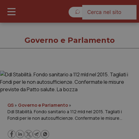
Domenica 9 Agosto 2026
Governo e Parlamento
Governo e Parlamento
Cronache
Governo e Parlamento
QS
»
Governo e Parlamento
»
Ddl Stabilità. Fondo sanitario a 112 mld nel 2015. Tagliati i
Fondi per le non autosufficienze. Confermate le misure
Regioni e Asl
previste da Patto salute. La bozza
Lavoro e Professioni