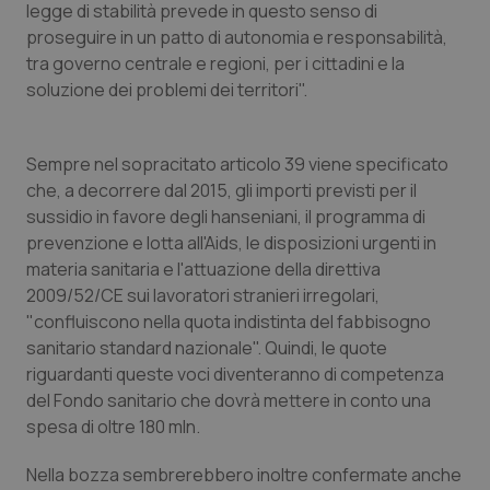
Valle D’Aosta
Oncodermatologia
legge di stabilità prevede in questo senso di
proseguire in un patto di autonomia e responsabilità,
Veneto
Oncoematologia
tra governo centrale e regioni, per i cittadini e la
soluzione dei problemi dei territori".
Oncologia & Nutrizione
Sempre nel sopracitato articolo 39 viene specificato
Psoriasi & pelle
che, a decorrere dal 2015, gli importi previsti per il
sussidio in favore degli hanseniani, il programma di
Quotidiano Cardiologia
prevenzione e lotta all'Aids, le disposizioni urgenti in
materia sanitaria e l'attuazione della direttiva
Quotidiano Chirurgia
2009/52/CE sui lavoratori stranieri irregolari,
"confluiscono nella quota indistinta del fabbisogno
Quotidiano Oncologia
sanitario standard nazionale". Quindi, le quote
riguardanti queste voci diventeranno di competenza
del Fondo sanitario che dovrà mettere in conto una
Quotidiano Pediatria
spesa di oltre 180 mln.
Rene & patologie urogenitali
Nella bozza sembrerebbero inoltre confermate anche