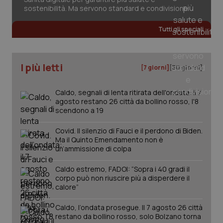
sostenibilità. Ma servono standard e condivisione
Tutti gli speciali
_ga_KM60CM4NPH
.quotidianosanita.it
1 anno
mes
I più letti
[7 giorni]
[30 giorni]
Caldo, segnali di lenta ritirata dell'ondata: il 7
agosto restano 26 città da bollino rosso, l'8
scendono a 19
Fornitore
/
Covid. Il silenzio di Fauci e il perdono di Biden.
Nome
Scadenza
Descrizion
Dominio
Ma il Quinto Emendamento non è
Nome
Fornitore
/
Dominio
Scadenza
Des
un’ammissione di colpa
_ga_0VMQEQKQ1N
.quotidianosanita.it
1 anno 1
Questo
mese
cookie
VISITOR_INFO1_LIVE
5 mesi 4
Que
Google LLC
viene
settimane
imp
.youtube.com
Caldo estremo, FADOI: “Sopra i 40 gradi il
utilizzato
You
corpo può non riuscire più a disperdere il
da Google
ten
Analytics
pre
calore”
per
del
mantener
vid
lo stato
Caldo, l’ondata prosegue. Il 7 agosto 26 città
inco
della
può
restano da bollino rosso, solo Bolzano torna
sessione.
det