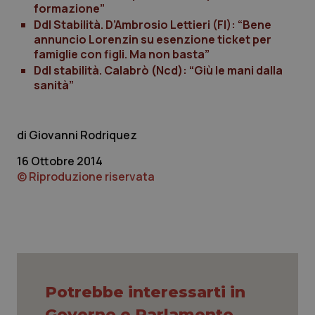
formazione”
Necessari
Statistici
Marketing
Ddl Stabilità. D’Ambrosio Lettieri (FI): “Bene
annuncio Lorenzin su esenzione ticket per
I cookie necessari contribuiscono a rendere fruibile il
famiglie con figli. Ma non basta”
sito web abilitandone funzionalità di base quali la
navigazione sulle pagine e l'accesso alle aree
Ddl stabilità. Calabrò (Ncd): “Giù le mani dalla
protette del sito. Il sito web non è in grado di
sanità”
funzionare correttamente senza questi cookie.
Nome
Fornitore
/
Dominio
Scaden
VISITOR_PRIVACY_METADATA
5 mesi
YouTube
Giovanni Rodriquez
settim
.youtube.com
16 Ottobre 2014
© Riproduzione riservata
Potrebbe interessarti in
Governo e Parlamento