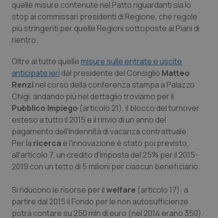
quelle misure contenute nel Patto riguardanti sia lo
Salute orale & impianti
stop ai commissari presidenti di Regione, che regole
più stringenti per quelle Regioni sottoposte ai Piani di
Sangue & coagulazione
rientro.
Oltre al tutte quelle
Tiroide
misure sulle entrate e uscite
anticipate ieri
dal presidente del Consiglio
Matteo
Renzi
nel corso della conferenza stampa a Palazzo
Tumore al seno
Chigi, andando più nel dettaglio troviamo per il
Pubblico Impiego
(articolo 21), il blocco del turnover
Tumore ovarico
esteso a tutto il 2015 e il rinvio di un anno del
pagamento dell'indennità di vacanza contrattuale.
Tumori del Polmone & Testa Collo
Per la
ricerca
e l'innovazione è stato poi previsto,
all'articolo 7, un credito d'imposta del 25% per il 2015-
Tumori gastrointestinali
2019 con un tetto di 5 milioni per ciascun beneficiario.
Ulcera & Reflusso
Si riducono le risorse per il
welfare
(articolo 17): a
partire dal 2015 il Fondo per le non autosufficienze
potrà contare su 250 mln di euro (nel 2014 erano 350),
Vaccini