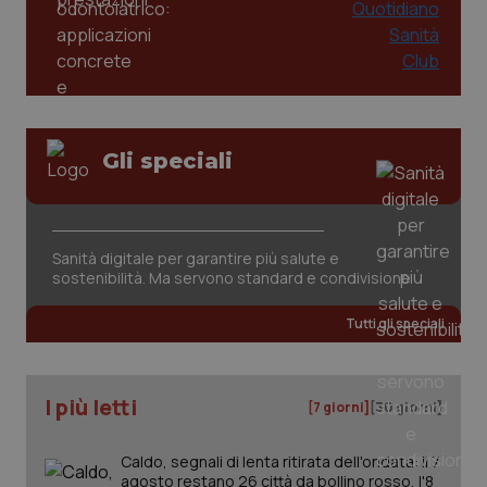
Gli speciali
tracking-sites-ironfish-
www.quotidianosanita.it
4
tracking-enable
settim
2 gior
Sanità digitale per garantire più salute e
sostenibilità. Ma servono standard e condivisione
Tutti gli speciali
tracking-sites-ironfish-
www.quotidianosanita.it
4
session-id
settim
2 gior
I più letti
[7 giorni]
[30 giorni]
Caldo, segnali di lenta ritirata dell'ondata: il 7
_ga
1 anno
Google LLC
agosto restano 26 città da bollino rosso, l'8
mes
.quotidianosanita.it