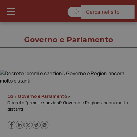
Lunedì 10 Agosto 2026
Governo e Parlamento
Governo e Parlamento
Cronache
QS
»
Governo e Parlamento
»
Decreto “premi e sanzioni”: Governo e Regioni ancora molto
Governo e Parlamento
distanti
Regioni e Asl
Lavoro e Professioni