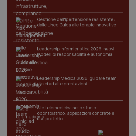
funzionare correttamente senza questi cookie.
Nome
Fornitore
/
Dominio
Scaden
Gestione dell'Ipertensione resistente:
VISITOR_PRIVACY_METADATA
5 mesi
YouTube
dalle Linee Guida alle terapie innovative
settim
.youtube.com
Leadership Infermieristica 2026: nuovi
modelli di responsabilità e autonomia
Leadership Medica 2026: guidare team
clinici ad alte prestazioni
AI e telemedicina nello studio
odontoiatrico: applicazioni concrete e
uso protetto
CookieScriptConsent
5 mesi
CookieScript
settim
www.quotidianosanita.it