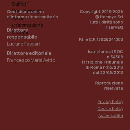
PHPSESSID
Sessio
PHP.net
Quotidiano online
Copyright 2013-2026
www.quotidianosanita.it
d'informazione sanitaria
© Homnya Srl
Tutti i diritti sono
riservati
Direttore
responsabile
P.I. e C.F. 13026241003
Luciano Fassari
Iscrizione al ROC
Direttore editoriale
n.34308
Francesco Maria Avitto
Iscrizione Tribunale
di Roma n.115/2013
del 22/05/2013
Riproduzione
riservata
Privacy Policy
Cookie Policy
Accessibilità
_ga_KM60CM4NPH
.quotidianosanita.it
1 anno
mes