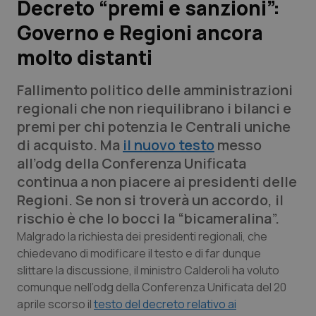
Decreto “premi e sanzioni”:
Governo e Regioni ancora
Scienza e Farmaci
molto distanti
Studi e Analisi
Fallimento politico delle amministrazioni
Lettere al direttore
regionali che non riequilibrano i bilanci e
premi per chi potenzia le Centrali uniche
Edizioni Regionali
di acquisto. Ma
il nuovo testo
messo
all’odg della Conferenza Unificata
QS Pro
continua a non piacere ai presidenti delle
Regioni. Se non si troverà un accordo, il
Professionisti Sanitari.AI
rischio è che lo bocci la “bicameralina”.
Malgrado la richiesta dei presidenti regionali, che
Abruzzo
QS Pro Gold
chiedevano di modificare il testo e di far dunque
slittare la discussione, il ministro Calderoli ha voluto
QS Club
Newsletter
comunque nell’odg della Conferenza Unificata del 20
Basilicata
Artrite & artrosi
aprile scorso il
testo del decreto relativo ai