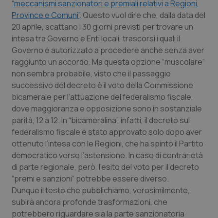
“meccanismi sanzionatori e premiali relativi a Regioni,
Calabria
Asma & BPCO
Province e Comuni”
. Questo vuol dire che, dalla data del
20 aprile, scattano i 30 giorni previsti per trovare un
Campania
Car-T
intesa tra Governo e Enti locali, trascorsi i quali il
Governo è autorizzato a procedere anche senza aver
Emilia-Romagna
Colesterolo & coronaropatie
raggiunto un accordo. Ma questa opzione “muscolare”
non sembra probabile, visto che il passaggio
Friuli Venezia Giulia
Dermatite Atopica
successivo del decreto è il voto della Commissione
bicamerale per l’attuazione del federalismo fiscale,
Lazio
Diabete & glucometri
dove maggioranza e opposizione sono in sostanziale
parità, 12 a 12. In “bicameralina”, infatti, il decreto sul
federalismo fiscale è stato approvato solo dopo aver
Liguria
Disturbi dell’umore
ottenuto l’intesa con le Regioni, che ha spinto il Partito
democratico verso l’astensione. In caso di contrarietà
Lombardia
Dolore
di parte regionale, però, l’esito del voto per il decreto
“premi e sanzioni” potrebbe essere diverso.
Marche
Donna & Salute
Dunque il testo che pubblichiamo, verosimilmente,
subirà ancora profonde trasformazioni, che
Molise
Epatiti
potrebbero riguardare sia la parte sanzionatoria