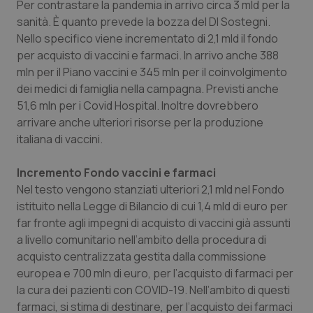
Per contrastare la pandemia in arrivo circa 3 mld per la
Calabria
Asma & BPCO
sanità. È quanto prevede la bozza del Dl Sostegni.
Nello specifico viene incrementato di 2,1 mld il fondo
Campania
Car-T
per acquisto di vaccini e farmaci. In arrivo anche 388
mln per il Piano vaccini e 345 mln per il coinvolgimento
Emilia-Romagna
Colesterolo & coronaropatie
dei medici di famiglia nella campagna. Previsti anche
51,6 mln per i Covid Hospital. Inoltre dovrebbero
Friuli Venezia Giulia
Dermatite Atopica
arrivare anche ulteriori risorse per la produzione
italiana di vaccini.
Lazio
Diabete & glucometri
Incremento Fondo vaccini e farmaci
Nel testo vengono stanziati ulteriori 2,1 mld nel Fondo
Liguria
Disturbi dell’umore
istituito nella Legge di Bilancio di cui 1,4 mld di euro per
far fronte agli impegni di acquisto di vaccini già assunti
Lombardia
Dolore
a livello comunitario nell’ambito della procedura di
acquisto centralizzata gestita dalla commissione
Marche
Donna & Salute
europea e 700 mln di euro, per l’acquisto di farmaci per
la cura dei pazienti con COVID-19. Nell’ambito di questi
Molise
Epatiti
farmaci, si stima di destinare, per l’acquisto dei farmaci