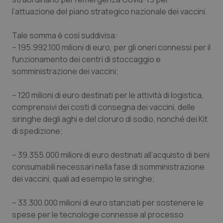
Valle D’Aosta
Oncodermatologia
l’attuazione del piano strategico nazionale dei vaccini.
Veneto
Oncoematologia
Tale somma è così suddivisa:
– 195.992.100 milioni di euro, per gli oneri connessi per il
Oncologia & Nutrizione
funzionamento dei centri di stoccaggio e
somministrazione dei vaccini;
Psoriasi & pelle
– 120 milioni di euro destinati per le attività di logistica,
Quotidiano Cardiologia
comprensivi dei costi di consegna dei vaccini, delle
siringhe degli aghi e del cloruro di sodio, nonché dei Kit
Quotidiano Chirurgia
di spedizione;
– 39.355.000 milioni di euro destinati all’acquisto di beni
Quotidiano Oncologia
consumabili necessari nella fase di somministrazione
dei vaccini, quali ad esempio le siringhe;
Quotidiano Pediatria
– 33.300.000 milioni di euro stanziati per sostenere le
Rene & patologie urogenitali
spese per le tecnologie connesse al processo