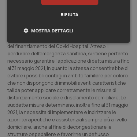
da parte dei medici di medicina generale 56.011.390
dosi, è stata stimata una spesa di 345.030.162,15 di
RIFIUTA
euro, come riportato nella tabella seguente”.
MOSTRA DETTAGLI
Covid Hospital
La disposizione prevede la proroga al 31 maggio 2021
Necessari
Statistici
Marketing
del finanziamento dei Covid Hospital. Atteso il
perdurare dell’emergenza sanitaria, si ritiene pertanto
necessario garantire l’applicazione di detta misura fino
al 31 maggio 2021, in quanto la stessa consentirebbe di
evitare i possibili contagi in ambito familiare per coloro
che non dispongono di immobili aventi caratteristiche
Necessari
Statistici
Marketing
tali da poter applicare correttamente le misure di
distanziamento sociale e di isolamento domiciliare. Le
I cookie necessari contribuiscono a rendere fruibile il
sito web abilitandone funzionalità di base quali la
suddette misure determinano, inoltre fino al 31 maggio
navigazione sulle pagine e l'accesso alle aree
2021, la necessità di implementare e indirizzare le
protette del sito. Il sito web non è in grado di
funzionare correttamente senza questi cookie.
azioni terapeutiche e assistenziali sempre più a livello
domiciliare, anche al fine di decongestionare le
Nome
Fornitore
/
Dominio
Scaden
strutture ospedaliere e favorirne un deflusso
VISITOR_PRIVACY_METADATA
5 mesi
YouTube