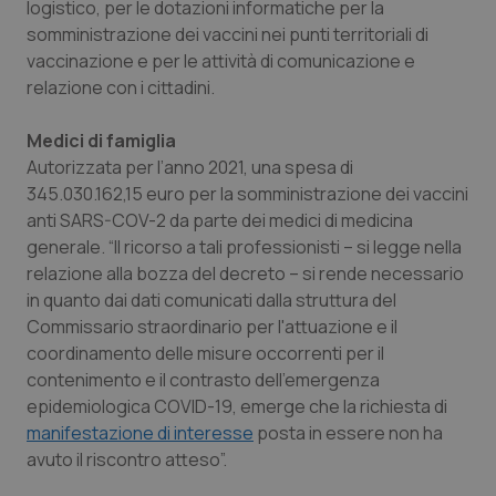
logistico, per le dotazioni informatiche per la
Salute orale & impianti
somministrazione dei vaccini nei punti territoriali di
vaccinazione e per le attività di comunicazione e
Sangue & coagulazione
relazione con i cittadini.
Tiroide
Medici di famiglia
Autorizzata per l’anno 2021, una spesa di
345.030.162,15 euro per la somministrazione dei vaccini
Tumore al seno
anti SARS-COV-2 da parte dei medici di medicina
generale. “Il ricorso a tali professionisti – si legge nella
Tumore ovarico
relazione alla bozza del decreto – si rende necessario
in quanto dai dati comunicati dalla struttura del
Tumori del Polmone & Testa Collo
Commissario straordinario per l'attuazione e il
coordinamento delle misure occorrenti per il
Tumori gastrointestinali
contenimento e il contrasto dell'emergenza
epidemiologica COVID-19, emerge che la richiesta di
Ulcera & Reflusso
manifestazione di interesse
posta in essere non ha
avuto il riscontro atteso”.
Vaccini