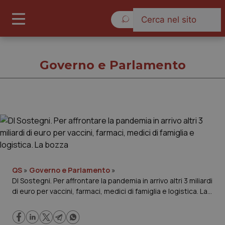
Giovedì 6 Agosto 2026
Governo e Parlamento
Governo e Parlamento
Cronache
Governo e Parlamento
QS
»
Governo e Parlamento
»
Dl Sostegni. Per affrontare la pandemia in arrivo altri 3 miliardi
di euro per vaccini, farmaci, medici di famiglia e logistica. La
Regioni e Asl
bozza
Lavoro e Professioni