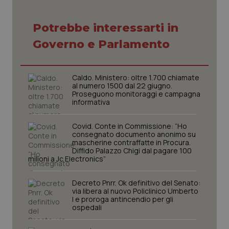
Potrebbe interessarti in
Governo e Parlamento
tracking-sites-ironfish-
www.quotidianosanita.it
4
tracking-enable
settim
Caldo. Ministero: oltre 1.700 chiamate
2 gior
al numero 1500 dal 22 giugno.
Proseguono monitoraggi e campagna
informativa
tracking-sites-ironfish-
www.quotidianosanita.it
4
Covid. Conte in Commissione: “Ho
session-id
settim
consegnato documento anonimo su
2 gior
mascherine contraffatte in Procura.
Diffido Palazzo Chigi dal pagare 100
milioni a Jc Electronics”
_ga
1 anno
Google LLC
Decreto Pnrr. Ok definitivo del Senato:
mes
.quotidianosanita.it
via libera al nuovo Policlinico Umberto
I e proroga antincendio per gli
ospedali