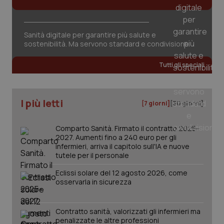
Fornitore
/
Sanità digitale per garantire più salute e
Nome
Scadenza
Descrizion
Dominio
sostenibilità. Ma servono standard e condivisione
Nome
Fornitore
/
Dominio
Scadenza
Des
_ga_0VMQEQKQ1N
.quotidianosanita.it
1 anno 1
Questo
mese
cookie
VISITOR_INFO1_LIVE
5 mesi 4
Que
Tutti gli speciali
Google LLC
viene
settimane
imp
.youtube.com
utilizzato
You
da Google
ten
Analytics
pre
per
del
I più letti
[7 giorni]
[30 giorni]
mantener
vid
lo stato
inco
della
può
sessione.
det
Comparto Sanità. Firmato il contratto 2025-
vis
2027. Aumenti fino a 240 euro per gli
web
infermieri, arriva il capitolo sull'IA e nuove
uti
tutele per il personale
nuo
ver
dell
Eclissi solare del 12 agosto 2026, come
You
osservarla in sicurezza
__Secure-YNID
.youtube.com
5 mesi 4
Que
settimane
imp
You
Contratto sanità, valorizzati gli infermieri ma
ten
pre
penalizzate le altre professioni