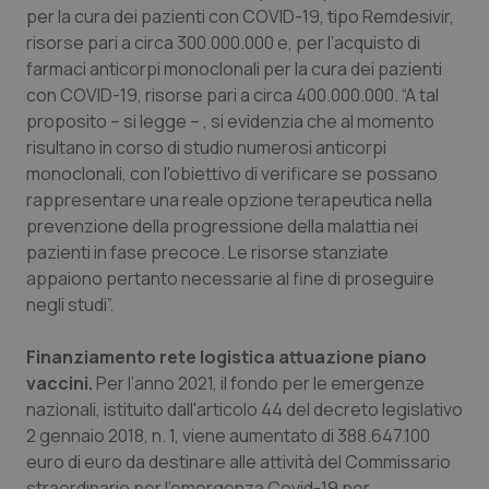
per la cura dei pazienti con COVID-19, tipo Remdesivir,
Piemonte
HIV
risorse pari a circa 300.000.000 e, per l’acquisto di
farmaci anticorpi monoclonali per la cura dei pazienti
Provincia Autonoma di Bolzano
Infezioni & Febbre
con COVID-19, risorse pari a circa 400.000.000. “A tal
proposito – si legge – , si evidenzia che al momento
risultano in corso di studio numerosi anticorpi
Provincia Autonoma di Trento
Ipertensione & Scompenso
monoclonali, con l'obiettivo di verificare se possano
rappresentare una reale opzione terapeutica nella
Puglia
Malattie rare
prevenzione della progressione della malattia nei
pazienti in fase precoce. Le risorse stanziate
Sardegna
Malattia di Crohn & Rettocolite Ulcerosa
appaiono pertanto necessarie al fine di proseguire
negli studi”.
Sicilia
Neuroscienze & patologie neurodegenerative
Finanziamento rete logistica attuazione piano
Toscana
Obesità
vaccini.
Per l’anno 2021, il fondo per le emergenze
nazionali, istituito dall'articolo 44 del decreto legislativo
Umbria
Oftalmologia
2 gennaio 2018, n. 1, viene aumentato di 388.647.100
euro di euro da destinare alle attività del Commissario
straordinario per l’emergenza Covid-19 per