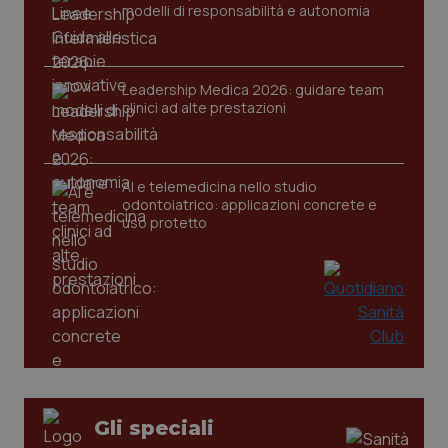
modelli di responsabilità e autonomia
Leadership Medica 2026: guidare team
clinici ad alte prestazioni
AI e telemedicina nello studio
odontoiatrico: applicazioni concrete e
uso protetto
_ga_KM60CM4NPH
.quotidianosanita.it
1 anno
mes
Gli speciali