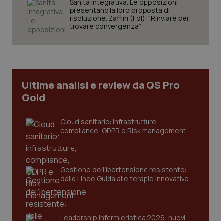
Sanità integrativa. Le opposizioni
presentano la loro proposta di
risoluzione. Zaffini (FdI): “Rinviare per
trovare convergenza”
Ultime analisi e review da QS Pro
Gold
Cloud sanitario: infrastrutture,
compliance, GDPR e Risk management
Gestione dell'Ipertensione resistente:
dalle Linee Guida alle terapie innovative
PHPSESSID
Sessio
PHP.net
www.quotidianosanita.it
Leadership Infermieristica 2026: nuovi