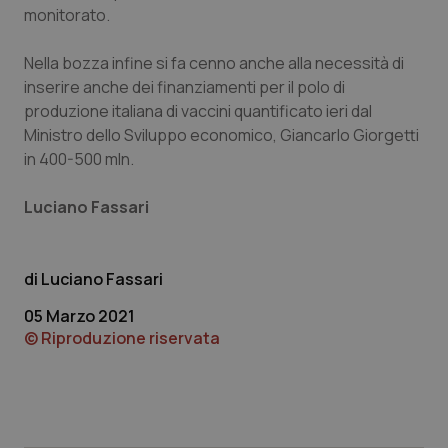
settim
.youtube.com
monitorato.
Nella bozza infine si fa cenno anche alla necessità di
inserire anche dei finanziamenti per il polo di
produzione italiana di vaccini quantificato ieri dal
Ministro dello Sviluppo economico, Giancarlo Giorgetti
in 400-500 mln.
Luciano Fassari
Luciano Fassari
05 Marzo 2021
CookieScriptConsent
5 mesi
CookieScript
settim
www.quotidianosanita.it
© Riproduzione riservata