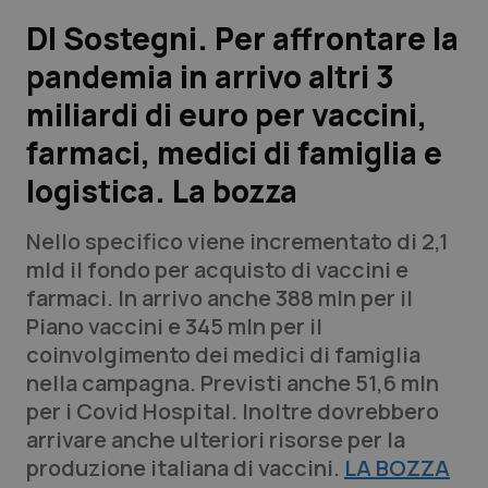
Dl Sostegni. Per affrontare la
Scienza e Farmaci
pandemia in arrivo altri 3
miliardi di euro per vaccini,
Studi e Analisi
farmaci, medici di famiglia e
Lettere al direttore
logistica. La bozza
Edizioni Regionali
Nello specifico viene incrementato di 2,1
mld il fondo per acquisto di vaccini e
QS Pro
farmaci. In arrivo anche 388 mln per il
Piano vaccini e 345 mln per il
Professionisti Sanitari.AI
coinvolgimento dei medici di famiglia
nella campagna. Previsti anche 51,6 mln
Abruzzo
QS Pro Gold
per i Covid Hospital. Inoltre dovrebbero
arrivare anche ulteriori risorse per la
QS Club
Newsletter
Basilicata
Artrite & artrosi
produzione italiana di vaccini.
LA BOZZA