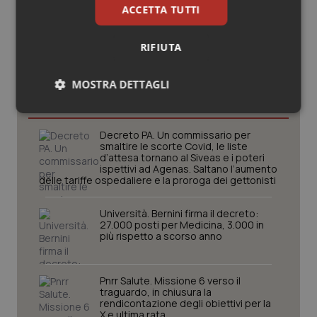
ACCETTA TUTTI
RIFIUTA
Potrebbe interessarti in
MOSTRA DETTAGLI
Governo e Parlamento
Necessari
Statistici
Marketing
Decreto PA. Un commissario per
smaltire le scorte Covid, le liste
d’attesa tornano al Siveas e i poteri
ispettivi ad Agenas. Saltano l’aumento
delle tariffe ospedaliere e la proroga dei gettonisti
Università. Bernini firma il decreto:
Necessari
Statistici
Marketing
27.000 posti per Medicina, 3.000 in
più rispetto a scorso anno
I cookie necessari contribuiscono a rendere fruibile il
sito web abilitandone funzionalità di base quali la
navigazione sulle pagine e l'accesso alle aree
protette del sito. Il sito web non è in grado di
Pnrr Salute. Missione 6 verso il
funzionare correttamente senza questi cookie.
traguardo, in chiusura la
rendicontazione degli obiettivi per la
Nome
Fornitore
/
Dominio
Scaden
X e ultima rata