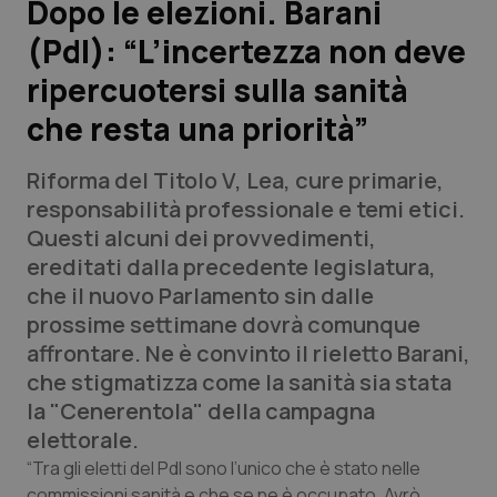
Dopo le elezioni. Barani
(Pdl): “L’incertezza non deve
Scienza e Farmaci
ripercuotersi sulla sanità
Studi e Analisi
che resta una priorità”
Lettere al direttore
Riforma del Titolo V, Lea, cure primarie,
responsabilità professionale e temi etici.
Edizioni Regionali
Questi alcuni dei provvedimenti,
ereditati dalla precedente legislatura,
QS Pro
che il nuovo Parlamento sin dalle
prossime settimane dovrà comunque
Professionisti Sanitari.AI
affrontare. Ne è convinto il rieletto Barani,
che stigmatizza come la sanità sia stata
Abruzzo
QS Pro Gold
la "Cenerentola" della campagna
elettorale.
QS Club
Newsletter
Basilicata
Artrite & artrosi
“Tra gli eletti del Pdl sono l’unico che è stato nelle
commissioni sanità e che se ne è occupato. Avrò