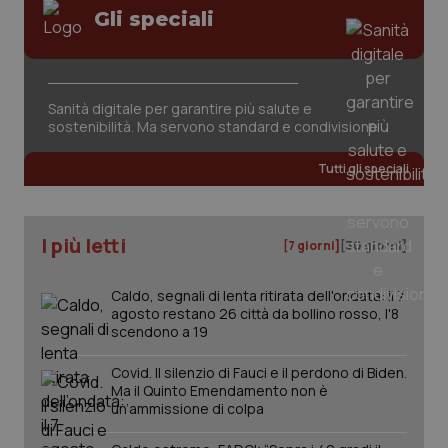
Gli speciali
Sanità digitale per garantire più salute e
sostenibilità. Ma servono standard e condivisione
Tutti gli speciali
I più letti
[7 giorni]
[30 giorni]
Caldo, segnali di lenta ritirata dell'ondata: il 7
agosto restano 26 città da bollino rosso, l'8
scendono a 19
Covid. Il silenzio di Fauci e il perdono di Biden.
Ma il Quinto Emendamento non è
un’ammissione di colpa
PHPSESSID
Sessio
PHP.net
www.quotidianosanita.it