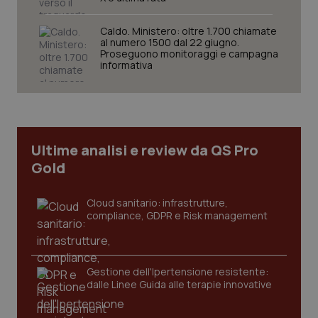
VISITOR_PRIVACY_METADATA
5 mesi
YouTube
settim
.youtube.com
Caldo. Ministero: oltre 1.700 chiamate
al numero 1500 dal 22 giugno.
Proseguono monitoraggi e campagna
informativa
Ultime analisi e review da QS Pro
Gold
Cloud sanitario: infrastrutture,
compliance, GDPR e Risk management
CookieScriptConsent
5 mesi
CookieScript
settim
www.quotidianosanita.it
Gestione dell'Ipertensione resistente:
dalle Linee Guida alle terapie innovative