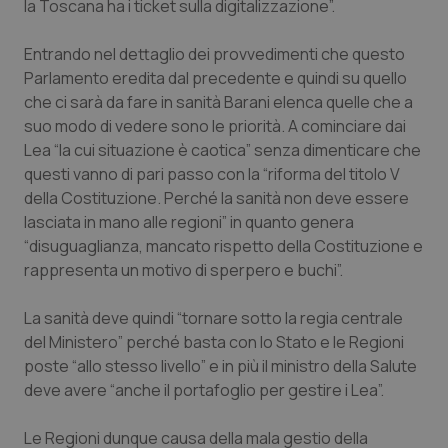
la Toscana ha i ticket sulla digitalizzazione”.
Piemonte
HIV
Entrando nel dettaglio dei provvedimenti che questo
Parlamento eredita dal precedente e quindi su quello
Provincia Autonoma di Bolzano
Infezioni & Febbre
che ci sarà da fare in sanità Barani elenca quelle che a
suo modo di vedere sono le priorità. A cominciare dai
Provincia Autonoma di Trento
Ipertensione & Scompenso
Lea “la cui situazione è caotica” senza dimenticare che
questi vanno di pari passo con la “riforma del titolo V
Puglia
Malattie rare
della Costituzione. Perché la sanità non deve essere
lasciata in mano alle regioni” in quanto genera
Sardegna
Malattia di Crohn & Rettocolite Ulcerosa
“disuguaglianza, mancato rispetto della Costituzione e
rappresenta un motivo di sperpero e buchi”.
Sicilia
Neuroscienze & patologie neurodegenerative
La sanità deve quindi “tornare sotto la regia centrale
del Ministero” perché basta con lo Stato e le Regioni
Toscana
Obesità
poste “allo stesso livello” e in più il ministro della Salute
deve avere “anche il portafoglio per gestire i Lea”.
Umbria
Oftalmologia
Le Regioni dunque causa della
mala gestio
della