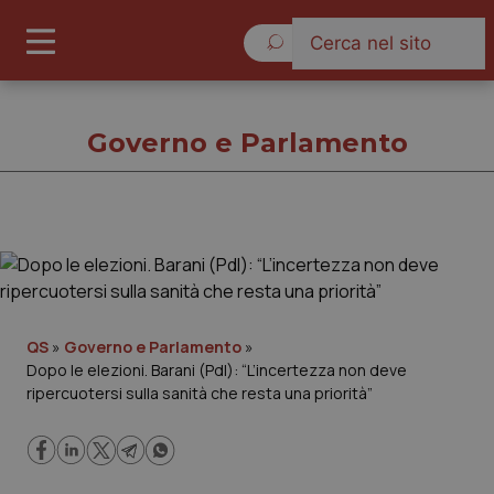
Venerdì 7 Agosto 2026
Governo e Parlamento
Governo e Parlamento
Cronache
QS
»
Governo e Parlamento
»
Dopo le elezioni. Barani (Pdl): “L’incertezza non deve
Governo e Parlamento
ripercuotersi sulla sanità che resta una priorità”
Regioni e Asl
Lavoro e Professioni