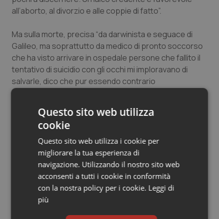
all’aborto, al divorzio e alle coppie di fatto”.
Salute orale & impianti
Ma sulla morte, precisa “da darwinista e seguace di
Sangue & coagulazione
Galileo, ma soprattutto da medico di pronto soccorso
che ha visto arrivare in ospedale persone che fallito il
Tiroide
tentativo di suicidio con gli occhi mi imploravano di
salvarle, dico che pur essendo contrario
Tumore al seno
all’accanimento terapeutico, non staccherò mai la
spina”. Sui temi etici “che fanno parte della vita
Questo sito web utilizza
Tumore ovarico
quotidiana e rientrano nel diritto alla salute”, è
cookie
necessaria una legge “perché altrimenti saranno
Tumori del Polmone & Testa Collo
sempre i magistrati a decidere”.
Questo sito web utilizza i cookie per
migliorare la tua esperienza di
Tumori gastrointestinali
navigazione. Utilizzando il nostro sito web
27 Febbraio 2013
acconsenti a tutti i cookie in conformità
© Riproduzione riservata
con la nostra policy per i cookie.
Leggi di
Ulcera & Reflusso
più
Vaccini