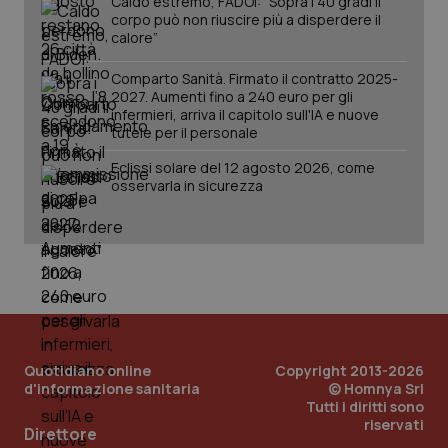
Caldo estremo, FADOI: “Sopra i 40 gradi il
corpo può non riuscire più a disperdere il
calore”
Comparto Sanità. Firmato il contratto 2025-
2027. Aumenti fino a 240 euro per gli
infermieri, arriva il capitolo sull'IA e nuove
tutele per il personale
Eclissi solare del 12 agosto 2026, come
osservarla in sicurezza
_ga_KM60CM4NPH
.quotidianosanita.it
1 anno
mes
Quotidiano online
Copyright 2013-2026
d'informazione sanitaria
© Homnya Srl
Tutti i diritti sono
riservati
Direttore