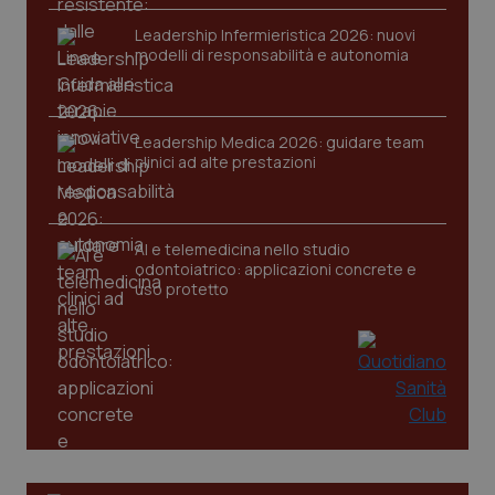
Leadership Infermieristica 2026: nuovi
modelli di responsabilità e autonomia
Leadership Medica 2026: guidare team
tracking-sites-ironfish-
www.quotidianosanita.it
4
clinici ad alte prestazioni
tracking-enable
settim
2 gior
AI e telemedicina nello studio
odontoiatrico: applicazioni concrete e
tracking-sites-ironfish-
www.quotidianosanita.it
4
uso protetto
session-id
settim
2 gior
_ga
1 anno
Google LLC
mes
.quotidianosanita.it