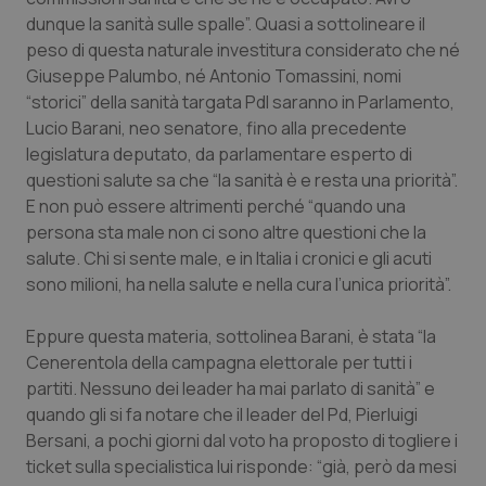
Calabria
Asma & BPCO
dunque la sanità sulle spalle”. Quasi a sottolineare il
peso di questa naturale investitura considerato che né
Campania
Car-T
Giuseppe Palumbo, né Antonio Tomassini, nomi
“storici” della sanità targata Pdl saranno in Parlamento,
Lucio Barani, neo senatore, fino alla precedente
Emilia-Romagna
Colesterolo & coronaropatie
legislatura deputato, da parlamentare esperto di
questioni salute sa che “la sanità è e resta una priorità”.
Friuli Venezia Giulia
Dermatite Atopica
E non può essere altrimenti perché “quando una
persona sta male non ci sono altre questioni che la
Lazio
Diabete & glucometri
salute. Chi si sente male, e in Italia i cronici e gli acuti
sono milioni, ha nella salute e nella cura l’unica priorità”.
Liguria
Disturbi dell’umore
Eppure questa materia, sottolinea Barani, è stata “la
Lombardia
Dolore
Cenerentola della campagna elettorale per tutti i
partiti. Nessuno dei leader ha mai parlato di sanità” e
Marche
Donna & Salute
quando gli si fa notare che il leader del Pd, Pierluigi
Bersani, a pochi giorni dal voto ha proposto di togliere i
ticket sulla specialistica lui risponde: “già, però da mesi
Molise
Epatiti