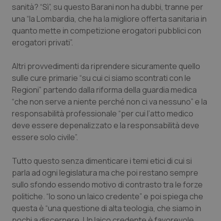
Valle D’Aosta
Oncodermatologia
sanità? “Sì”, su questo Barani non ha dubbi, tranne per
una “la Lombardia, che ha la migliore offerta sanitaria in
Veneto
Oncoematologia
quanto mette in competizione erogatori pubblici con
erogatori privati”.
Oncologia & Nutrizione
Altri provvedimenti da riprendere sicuramente quello
sulle cure primarie “su cui ci siamo scontrati con le
Psoriasi & pelle
Regioni” partendo dalla riforma della guardia medica
“che non serve a niente perché non ci va nessuno” e la
Quotidiano Cardiologia
responsabilità professionale “per cui l’atto medico
deve essere depenalizzato e la responsabilità deve
Quotidiano Chirurgia
essere solo civile”.
Quotidiano Oncologia
Tutto questo senza dimenticare i temi etici di cui si
parla ad ogni legislatura ma che poi restano sempre
Quotidiano Pediatria
sullo sfondo essendo motivo di contrasto tra le forze
politiche. “Io sono un laico credente” e poi spiega che
Rene & patologie urogenitali
questa è “una questione di alta teologia, che siamo in
pochi a discernere. Un laico credente è favorevole