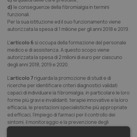
Salute orale & impianti
d)
le conseguenze della fibromialgia in termini
funzionali.
Per la sua istituzione ed il suo funzionamento viene
Sangue & coagulazione
autorizzata la spesa di 1 milione per gli anni 2018 e 2019.
Tiroide
L'
articolo 6
si occupa della formazione del personale
medico e di assistenza. A questo scopo viene
Tumore al seno
autorizzata la spesa di 2 milioni di euro per ciascuno
degli anni 2018, 2019 e 2020.
Tumore ovarico
L'
articolo 7
riguarda la promozione di studi e di
ricerche per identificare criteri diagnostici validati
Tumori del Polmone & Testa Collo
capaci di individuare la fibromialgia, in particolare le loro
forme più gravi e invalidanti, terapie innovative e la loro
Tumori gastrointestinali
efficacia, le prestazioni specialistiche più appropriate
ed efficaci, l'impiego di farmaci per il controllo dei
Ulcera & Reflusso
sintomi, il monitoraggio e la prevenzione degli
eventuali aggravamenti.
Vaccini