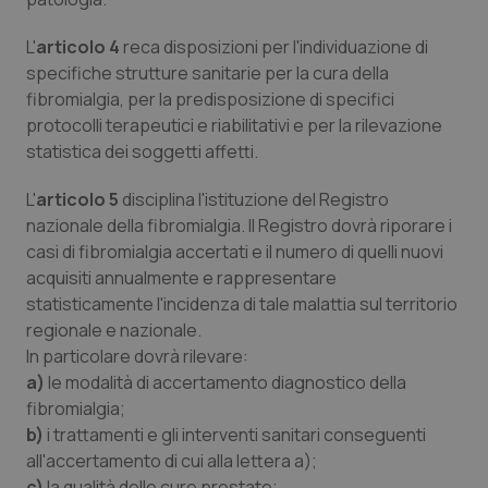
Valle D’Aosta
Oncodermatologia
L'
articolo 4
reca disposizioni per l'individuazione di
Veneto
Oncoematologia
specifiche strutture sanitarie per la cura della
fibromialgia, per la predisposizione di specifici
Oncologia & Nutrizione
protocolli terapeutici e riabilitativi e per la rilevazione
statistica dei soggetti affetti.
Psoriasi & pelle
L'
articolo 5
disciplina l'istituzione del Registro
nazionale della fibromialgia. Il Registro dovrà riporare i
Quotidiano Cardiologia
casi di fibromialgia accertati e il numero di quelli nuovi
acquisiti annualmente e rappresentare
Quotidiano Chirurgia
statisticamente l'incidenza di tale malattia sul territorio
regionale e nazionale.
Quotidiano Oncologia
In particolare dovrà rilevare:
a)
le modalità di accertamento diagnostico della
Quotidiano Pediatria
fibromialgia;
b)
i trattamenti e gli interventi sanitari conseguenti
Rene & patologie urogenitali
all'accertamento di cui alla lettera a);
c)
la qualità delle cure prestate;