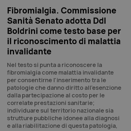
Fibromialgia. Commissione
Scienza e Farmaci
Sanità Senato adotta Ddl
Boldrini come testo base per
Studi e Analisi
il riconoscimento di malattia
Lettere al direttore
invalidante
Edizioni Regionali
Nel testo si punta a riconoscere la
fibromialgia come malattia invalidante
QS Pro
per consentirne l'inserimento tra le
patologie che danno diritto all'esenzione
Professionisti Sanitari.AI
dalla partecipazione al costo per le
correlate prestazioni sanitarie;
Abruzzo
QS Pro Gold
individuare sul territorio nazionale sia
strutture pubbliche idonee alla diagnosi
QS Club
Newsletter
Basilicata
Artrite & artrosi
e alla riabilitazione di questa patologia,