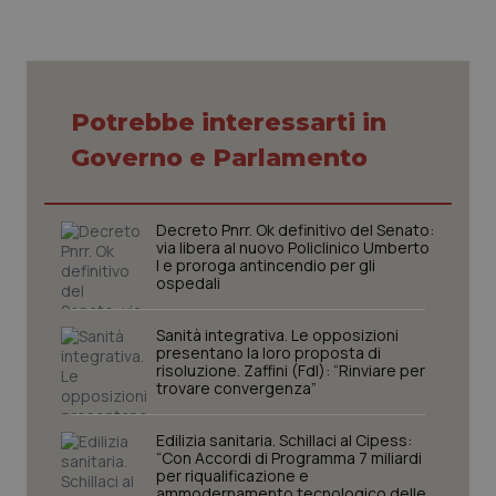
Necessari
Statistici
Marketing
Potrebbe interessarti in
I cookie necessari contribuiscono a rendere fruibile il
Governo e Parlamento
sito web abilitandone funzionalità di base quali la
navigazione sulle pagine e l'accesso alle aree
protette del sito. Il sito web non è in grado di
funzionare correttamente senza questi cookie.
Decreto Pnrr. Ok definitivo del Senato:
Nome
Fornitore
/
Dominio
Scaden
via libera al nuovo Policlinico Umberto
I e proroga antincendio per gli
VISITOR_PRIVACY_METADATA
5 mesi
YouTube
ospedali
settim
.youtube.com
Sanità integrativa. Le opposizioni
presentano la loro proposta di
risoluzione. Zaffini (FdI): “Rinviare per
trovare convergenza”
Edilizia sanitaria. Schillaci al Cipess:
“Con Accordi di Programma 7 miliardi
per riqualificazione e
ammodernamento tecnologico delle