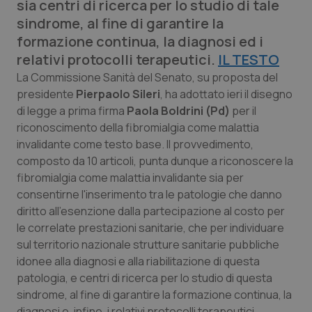
sia centri di ricerca per lo studio di tale
Calabria
Asma & BPCO
sindrome, al fine di garantire la
formazione continua, la diagnosi ed i
Campania
Car-T
relativi protocolli terapeutici.
IL TESTO
La Commissione Sanità del Senato, su proposta del
Emilia-Romagna
Colesterolo & coronaropatie
presidente
Pierpaolo Sileri
, ha adottato ieri il disegno
di legge a prima firma
Paola Boldrini (Pd)
per il
Friuli Venezia Giulia
Dermatite Atopica
riconoscimento della fibromialgia come malattia
invalidante come testo base. Il provvedimento,
Lazio
Diabete & glucometri
composto da 10 articoli, punta dunque a riconoscere la
fibromialgia come malattia invalidante sia per
Liguria
Disturbi dell’umore
consentirne l'inserimento tra le patologie che danno
diritto all'esenzione dalla partecipazione al costo per
Lombardia
Dolore
le correlate prestazioni sanitarie, che per individuare
sul territorio nazionale strutture sanitarie pubbliche
idonee alla diagnosi e alla riabilitazione di questa
Marche
Donna & Salute
patologia, e centri di ricerca per lo studio di questa
sindrome, al fine di garantire la formazione continua, la
Molise
Epatiti
diagnosi e, infine, i relativi protocolli terapeutici.