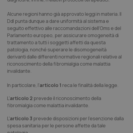
Piemonte
HIV
Alcune regioni hanno già approvato leggi in materia. Il
Ddl punta dunque a dare uniformità al sistema e
Provincia Autonoma di Bolzano
Infezioni & Febbre
seguito effettivo alle raccomandazioni dell'Oms e del
Parlamento europeo, per assicurare omogeneità di
Provincia Autonoma di Trento
Ipertensione & Scompenso
trattamento a tutti i soggetti affetti da questa
patologia, nonché superare le disomogeneità
Puglia
Malattie rare
derivanti dalle differenti normative regionali relative al
riconoscimento della fibromialgia come malattia
invalidante.
Sardegna
Malattia di Crohn & Rettocolite Ulcerosa
In particolare, l'
articolo 1
reca le finalità della legge.
Sicilia
Neuroscienze & patologie neurodegenerative
L'
articolo 2
prevede il riconoscimento della
Toscana
Obesità
fibromialgia come malattia invalidante.
Umbria
Oftalmologia
L'
articolo 3
prevede disposizioni per l'esenzione dalla
spesa sanitaria per le persone affette da tale
patologia.