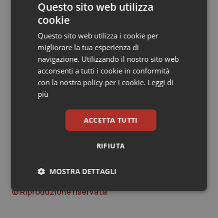
Questo sito web utilizza
L'
articolo 8
prevede la definizione di accordi per
cookie
favorire l'inserimento e la permanenza lavorativa delle
persone affette da fibromialgia.
Questo sito web utilizza i cookie per
migliorare la tua esperienza di
L'
articolo 9
concerne la promozione di campagne di
navigazione. Utilizzando il nostro sito web
informazione.
acconsenti a tutti i cookie in conformità
con la nostra policy per i cookie.
Leggi di
Infine, l'
articolo 10
reca norme finanziarie per la
più
copertura delle spese previste dalla legge,
quantificate in 10 milioni di euro per ciascuno degli anni
ACCETTA TUTTI
2018, 2019 e 2020.
RIFIUTA
Giovanni Rodriquez
MOSTRA DETTAGLI
15 Febbraio 2019
© Riproduzione riservata
Necessari
Statistici
Marketing