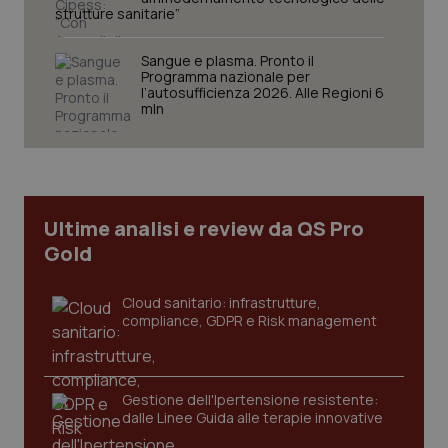
strutture sanitarie”
Sangue e plasma. Pronto il
Programma nazionale per
l’autosufficienza 2026. Alle Regioni 6
mln
CookieScriptConsent
5 mesi
CookieScript
settim
www.quotidianosanita.it
Ultime analisi e review da QS Pro
Gold
Cloud sanitario: infrastrutture,
compliance, GDPR e Risk management
tracking-sites-ironfish-
www.quotidianosanita.it
4
tracking-enable
settim
Gestione dell'Ipertensione resistente:
2 gior
dalle Linee Guida alle terapie innovative