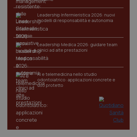
tracking-sites-ironfish-
www.quotidianosanita.it
4
Leadership Infermieristica 2026: nuovi
session-id
settim
modelli di responsabilità e autonomia
2 gior
Leadership Medica 2026: guidare team
_ga
1 anno
Google LLC
clinici ad alte prestazioni
mes
.quotidianosanita.it
AI e telemedicina nello studio
odontoiatrico: applicazioni concrete e
uso protetto