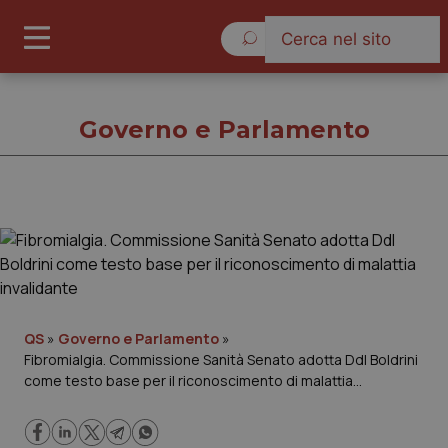
Giovedì 6 Agosto 2026
Governo e Parlamento
Governo e Parlamento
Cronache
Governo e Parlamento
QS
»
Governo e Parlamento
»
Fibromialgia. Commissione Sanità Senato adotta Ddl Boldrini
come testo base per il riconoscimento di malattia
Regioni e Asl
invalidante
Lavoro e Professioni