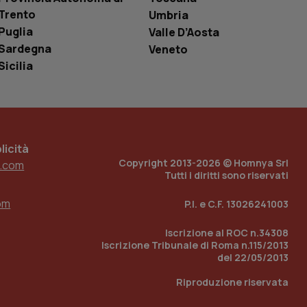
i Youtube incorporati
tics per mantenere
tore del sito web sta
Trento
Umbria
ell'interfaccia di
Puglia
Valle D’Aosta
Sardegna
Veneto
 tenere traccia
i Youtube incorporati
Sicilia
tore del sito web sta
ell'interfaccia di
 tenere traccia
r la gestione
icità
one dell’esperienza
Copyright 2013-2026 © Homnya Srl
.com
Tutti i diritti sono riservati
e per abilitare il
loggato con identity
om
P.I. e C.F. 13026241003
Iscrizione al ROC n.34308
Iscrizione Tribunale di Roma n.115/2013
del 22/05/2013
Riproduzione riservata