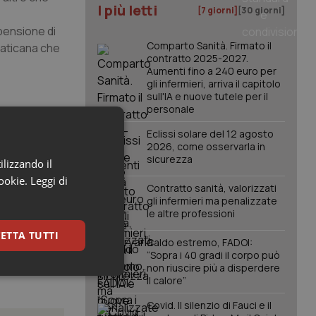
I più letti
[7 giorni]
[30 giorni]
pensione di
Comparto Sanità. Firmato il
vaticana che
contratto 2025-2027.
Aumenti fino a 240 euro per
gli infermieri, arriva il capitolo
sull'IA e nuove tutele per il
personale
Eclissi solare del 12 agosto
2026, come osservarla in
sicurezza
ilizzando il
cookie.
Leggi di
Contratto sanità, valorizzati
gli infermieri ma penalizzate
le altre professioni
ETTA TUTTI
Caldo estremo, FADOI:
“Sopra i 40 gradi il corpo può
non riuscire più a disperdere
keting
il calore”
Covid. Il silenzio di Fauci e il