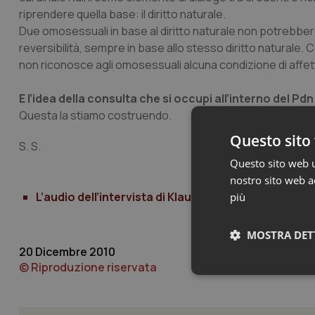
riprendere quella base: il diritto naturale.
Due omosessuali in base al diritto naturale non potrebb
reversibilità, sempre in base allo stesso diritto naturale
non riconosce agli omosessuali alcuna condizione di affetti
E l’idea della consulta che si occupi all’interno del Pdn 
Questa la stiamo costruendo.
Questo sito 
S. S.
Questo sito web ut
nostro sito web ac
L’audio dell’intervista di Klaus Davi a Chiara Moroni
più
MOSTRA DET
20 Dicembre 2010
© Riproduzione riservata
Neces