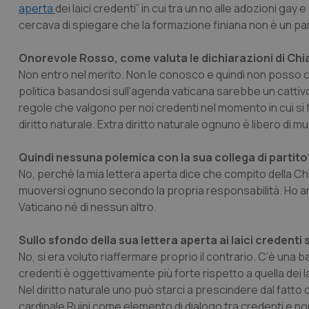
aperta
dei laici credenti” in cui tra un no alle adozioni gay 
cercava di spiegare che la formazione finiana non è un partit
Onorevole Rosso, come valuta le dichiarazioni di Ch
Non entro nel merito. Non le conosco e quindi non posso c
politica basandosi sull’agenda vaticana sarebbe un cattivo 
regole che valgono per noi credenti nel momento in cui si f
diritto naturale. Extra diritto naturale ognuno è libero di 
Quindi nessuna polemica con la sua collega di partito
No, perchè la mia lettera aperta dice che compito della Chie
muoversi ognuno secondo la propria responsabilità. Ho anc
Vaticano né di nessun altro.
Sullo sfondo della sua lettera aperta ai laici credenti
No, si era voluto riaffermare proprio il contrario. C’è una ba
credenti è oggettivamente più forte rispetto a quella dei l
Nel diritto naturale uno può starci a prescindere dal fatto c
cardinale Ruini come elemento di dialogo tra credenti e non c