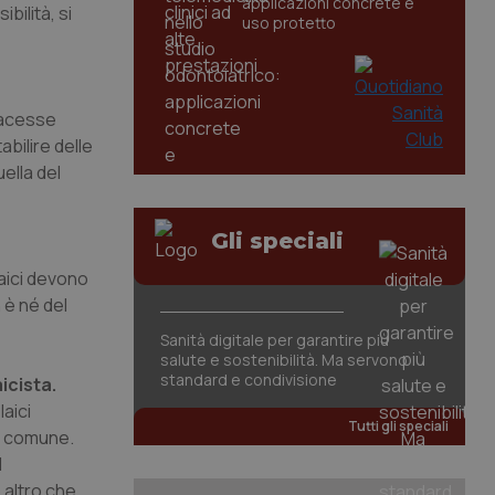
applicazioni concrete e
bilità, si
uso protetto
facesse
bilire delle
ella del
Gli speciali
laici devono
 è né del
Sanità digitale per garantire più
salute e sostenibilità. Ma servono
standard e condivisione
icista.
laici
Tutti gli speciali
ca comune.
l
o altro che