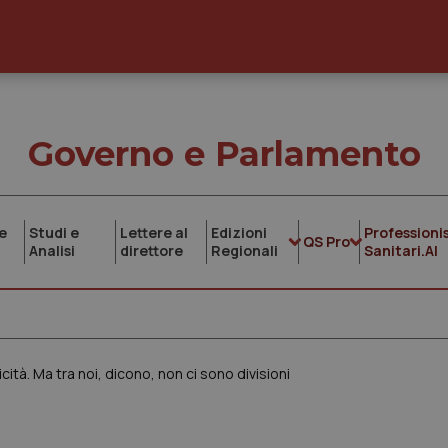
Governo e Parlamento
e
Studi e
Lettere al
Edizioni
Professionis
QS Pro
Analisi
direttore
Regionali
Sanitari.AI
laicità. Ma tra noi, dicono, non ci sono divisioni