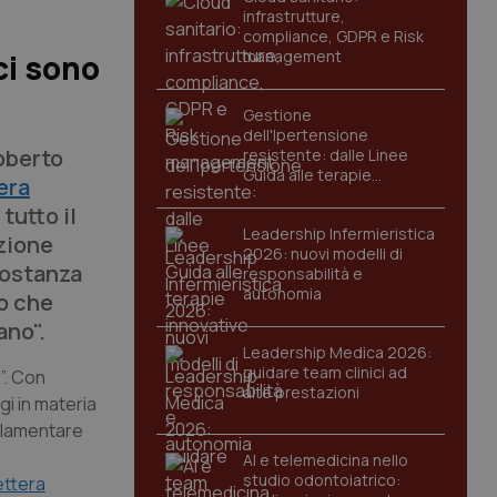
infrastrutture,
compliance, GDPR e Risk
management
 ci sono
Gestione
dell'Ipertensione
oberto
resistente: dalle Linee
Guida alle terapie
era
innovative
tutto il
Leadership Infermieristica
zione
2026: nuovi modelli di
 sostanza
responsabilità e
autonomia
co che
ano".
Leadership Medica 2026:
guidare team clinici ad
”. Con
alte prestazioni
gi in materia
arlamentare
AI e telemedicina nello
studio odontoiatrico:
ettera