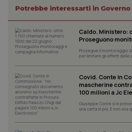
Potrebbe interessarti in Govern
Caldo. Ministero: 
I cookie necessari con
Proseguono monit
e l'accesso alle aree 
Nome
Prosegue il monitoraggio de
per limitare gli effetti dell
VISITOR_PRIVACY_
Covid. Conte in 
mascherine contraf
CookieScriptConse
100 milioni a Jc El
Giuseppe Conte si è presen
una carta in più. E non una
tracking-sites-ironf
tracking-enable
tracking-sites-ironf