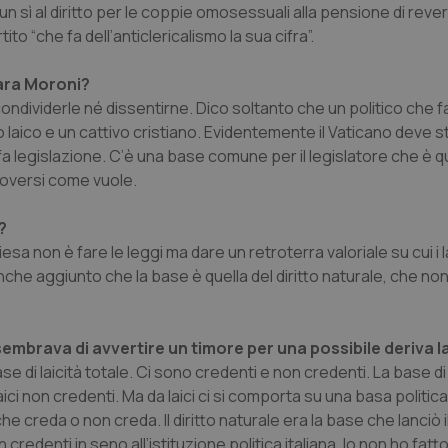
e un sì al diritto per le coppie omosessuali alla pensione di reversi
o “che fa dell’anticlericalismo la sua cifra”.
iara Moroni?
ondividerle né dissentirne. Dico soltanto che un politico che 
laico e un cattivo cristiano. Evidentemente il Vaticano deve sta
a legislazione. C’è una base comune per il legislatore che è qu
muoversi come vuole.
?
sa non è fare le leggi ma dare un retroterra valoriale su cui i 
he aggiunto che la base è quella del diritto naturale, che non
 sembrava di avvertire un timore per una possibile deriva la
se di laicità totale. Ci sono credenti e non credenti. La base di 
aici non credenti. Ma da laici ci si comporta su una basa politi
he creda o non creda. Il diritto naturale era la base che lanciò i
redenti in seno all’istituzione politica italiana. Io non ho fatt