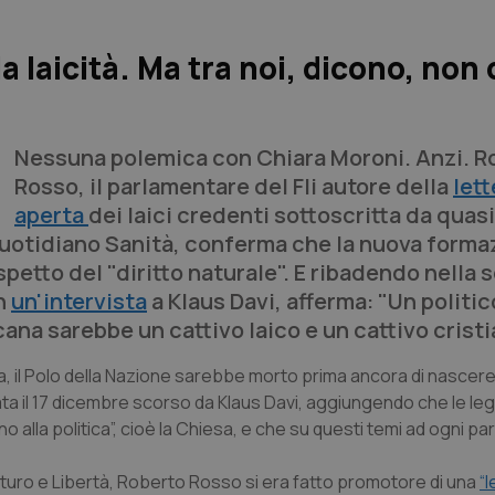
 la laicità. Ma tra noi, dicono, non
Nessuna polemica con Chiara Moroni. Anzi. R
Rosso, il parlamentare del Fli autore della
lett
aperta
dei laici credenti sottoscritta da quasi 
uotidiano Sanità
, conferma che la nuova forma
spetto del "diritto naturale". E ribadendo nella
in
un'intervista
a Klaus Davi, afferma: "Un politi
ana sarebbe un cattivo laico e un cattivo cristi
a, il Polo della Nazione sarebbe morto prima ancora di nascere
ta il 17 dicembre scorso da Klaus Davi, aggiungendo che le leg
alla politica”, cioè la Chiesa, e che su questi temi ad ogni p
uturo e Libertà, Roberto Rosso si era fatto promotore di una
“l