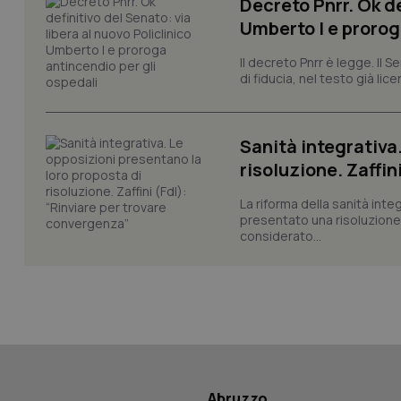
Decreto Pnrr. Ok de
session-id
Umberto I e prorog
_ga
Il decreto Pnrr è legge. Il 
di fiducia, nel testo già lic
Sanità integrativa
risoluzione. Zaffin
PHPSESSID
La riforma della sanità int
presentato una risoluzione c
considerato...
_ga_KM60CM4NPH
Nome
Nome
VISITOR_INFO1_LIV
Abruzzo