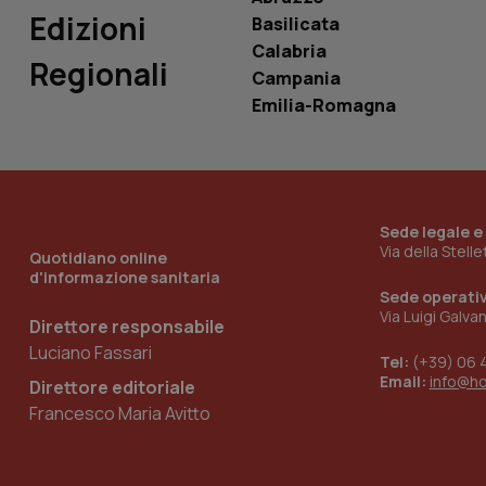
_ga_0VMQEQKQ1N
Edizioni
Basilicata
Calabria
Regionali
Campania
__Secure-YNID
Emilia-Romagna
YSC
__Secure-
Sede legale e
ROLLOUT_TOKEN
Via della Stell
Quotidiano online
d'informazione sanitaria
tracking-sites-
Sede operati
ironfish-tracking-
named-enable
Via Luigi Galva
Direttore responsabile
Luciano Fassari
Tel:
(+39) 06 
Email:
info@h
Direttore editoriale
Francesco Maria Avitto