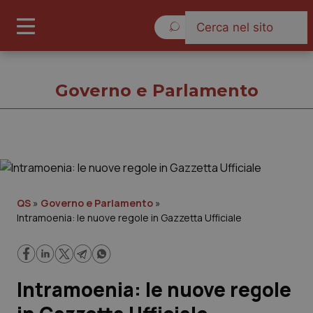
Sabato 8 Agosto 2026
Governo e Parlamento
Governo e Parlamento
Cronache
QS
»
Governo e Parlamento
»
Intramoenia: le nuove regole in Gazzetta Ufficiale
Governo e Parlamento
Regioni e Asl
Intramoenia: le nuove regole
Lavoro e Professioni