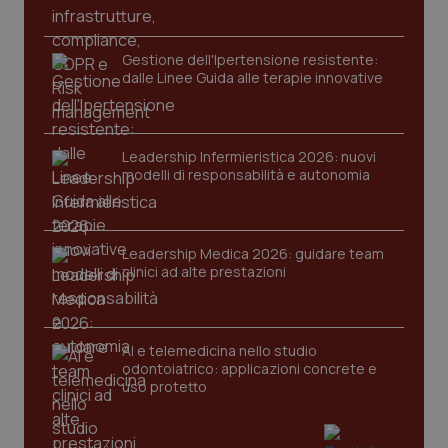
protette del sito. Il sito web non è in grado di
funzionare correttamente senza questi cookie.
Nome
Fornitore
/
Dominio
Scaden
Gestione dell'Ipertensione resistente:
dalle Linee Guida alle terapie innovative
VISITOR_PRIVACY_METADATA
5 mesi
YouTube
settim
.youtube.com
Leadership Infermieristica 2026: nuovi
modelli di responsabilità e autonomia
Leadership Medica 2026: guidare team
clinici ad alte prestazioni
AI e telemedicina nello studio
odontoiatrico: applicazioni concrete e
uso protetto
CookieScriptConsent
5 mesi
CookieScript
settim
www.quotidianosanita.it