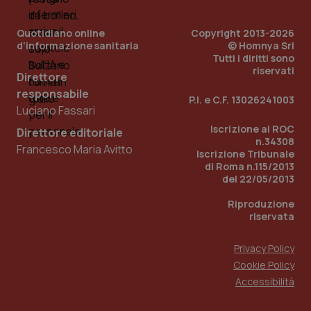
PHPSESSID
Sessio
PHP.net
Quotidiano online
Copyright 2013-2026
www.quotidianosanita.it
d'informazione sanitaria
© Homnya Srl
Tutti i diritti sono
riservati
Direttore
responsabile
P.I. e C.F. 13026241003
Luciano Fassari
Iscrizione al ROC
Direttore editoriale
n.34308
Francesco Maria Avitto
Iscrizione Tribunale
di Roma n.115/2013
del 22/05/2013
Riproduzione
riservata
Privacy Policy
Cookie Policy
Accessibilità
_ga_KM60CM4NPH
.quotidianosanita.it
1 anno
mes