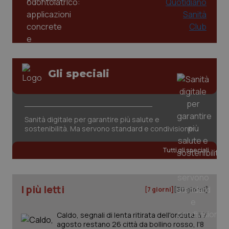
Gli speciali
tracking-sites-ironfish-
www.quotidianosanita.it
4
tracking-enable
settim
Sanità digitale per garantire più salute e
2 gior
sostenibilità. Ma servono standard e condivisione
Tutti gli speciali
tracking-sites-ironfish-
www.quotidianosanita.it
4
session-id
settim
2 gior
I più letti
[7 giorni]
[30 giorni]
Caldo, segnali di lenta ritirata dell'ondata: il 7
_ga
1 anno
Google LLC
agosto restano 26 città da bollino rosso, l'8
mes
.quotidianosanita.it