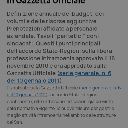
in Gazzetta Ufficiale
Definizione annuale del budget, dei
Scienza e Farmaci
volumi e delle risorse aggiuntive.
Prenotazioni affidate a personale
Studi e Analisi
aziendale. Tavoli “paritetici” con i
sindacati. Questi i punti principali
Lettere al direttore
dell’accordo Stato-Regioni sulla libera
professione intramoenia approvato il 18
Edizioni Regionali
novembre 2010 e ora approdato sulla
Gazzetta Ufficiale
(
serie generale, n. 6
QS Pro
del 10 gennaio 2011
)
.
Professionisti Sanitari.AI
Pubblicato sulla Gazzetta Ufficiale
(
serie generale, n. 6
del 10 gennaio 2011
)
l’accordo Stato-Regioni
contenente, oltre ad alcune indicazioni già previste
Abruzzo
QS Pro Gold
dalla normativa vigente, le nuove misure per gestire
meglio attività intramoenia nell’ambito delle strutture
QS Club
Newsletter
Basilicata
Artrite & artrosi
del Ssn.