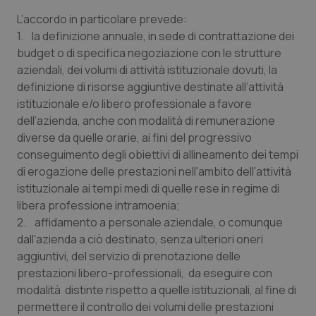
Calabria
Asma & BPCO
L’accordo in particolare prevede:
1. la definizione annuale, in sede di contrattazione dei
Campania
Car-T
budget o di specifica negoziazione con le strutture
aziendali, dei volumi di attività istituzionale dovuti, la
Emilia-Romagna
Colesterolo & coronaropatie
definizione di risorse aggiuntive destinate all’attività
istituzionale e/o libero professionale a favore
Friuli Venezia Giulia
Dermatite Atopica
dell’azienda, anche con modalità di remunerazione
diverse da quelle orarie, ai fini del progressivo
conseguimento degli obiettivi di allineamento dei tempi
Lazio
Diabete & glucometri
di erogazione delle prestazioni nell'ambito dell'attività
istituzionale ai tempi medi di quelle rese in regime di
Liguria
Disturbi dell’umore
libera professione intramoenia;
2. affidamento a personale aziendale, o comunque
Lombardia
Dolore
dall'azienda a ciò destinato, senza ulteriori oneri
aggiuntivi, del servizio di prenotazione delle
Marche
Donna & Salute
prestazioni libero-professionali, da eseguire con
modalità distinte rispetto a quelle istituzionali, al fine di
Molise
Epatiti
permettere il controllo dei volumi delle prestazioni