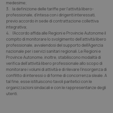
medesime;
Piemonte
HIV
3. la definizione delle tariffe per l’attività libero-
professionale, d’intesa con i dirigenti interessati,
previo accordo in sede di contrattazione collettiva
Provincia Autonoma di Bolzano
Infezioni & Febbre
integrativa;
4. l’Accordo affida alle Regioni e Provincie Autonome il
Provincia Autonoma di Trento
Ipertensione & Scompenso
compito di monitorare lo svolgimento dell’attività libero
professionale, avvalendosi del supporto dell’Agenzia
Puglia
Malattie rare
nazionale per i servizi sanitari regionali. Le Regioni e
Province Autonome, inoltre, stabiliscono modalità di
Sardegna
Malattia di Crohn & Rettocolite Ulcerosa
verifica dell’attività libero professionale allo scopo di
monitorare i volumi di attività e di rilevare l’insorgenza di
Sicilia
Neuroscienze & patologie neurodegenerative
conflitto di interessi o di forme di concorrenza sleale. A
tal fine, esse istituiscono tavoli paritetici con le
Toscana
Obesità
organizzazioni sindacali e con le rappresentanze degli
utenti.
Umbria
Oftalmologia