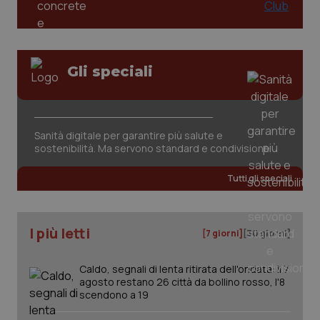
Gli speciali
tracking-sites-ironfish-
www.quotidianosanita.it
4
Sanità digitale per garantire più salute e
tracking-enable
settim
sostenibilità. Ma servono standard e condivisione
2 gior
Tutti gli speciali
tracking-sites-ironfish-
www.quotidianosanita.it
4
session-id
settim
I più letti
2 gior
[7 giorni]
[30 giorni]
Caldo, segnali di lenta ritirata dell'ondata: il 7
agosto restano 26 città da bollino rosso, l'8
_ga
1 anno
Google LLC
scendono a 19
mes
.quotidianosanita.it