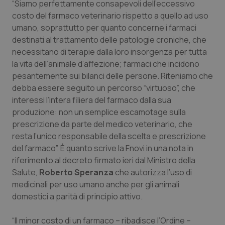
“Siamo perfettamente consapevoli dell’eccessivo
Calabria
Asma & BPCO
costo del farmaco veterinario rispetto a quello ad uso
umano, soprattutto per quanto concerne i farmaci
Campania
Car-T
destinati al trattamento delle patologie croniche, che
necessitano di terapie dalla loro insorgenza per tutta
Emilia-Romagna
Colesterolo & coronaropatie
la vita dell’animale d’affezione; farmaci che incidono
pesantemente sui bilanci delle persone. Riteniamo che
Friuli Venezia Giulia
Dermatite Atopica
debba essere seguito un percorso “virtuoso”, che
interessi l’intera filiera del farmaco dalla sua
Lazio
Diabete & glucometri
produzione: non un semplice escamotage sulla
prescrizione da parte del medico veterinario, che
resta l’unico responsabile della scelta e prescrizione
Liguria
Disturbi dell’umore
del farmaco”. È quanto scrive la Fnovi in una nota in
riferimento al decreto firmato ieri dal Ministro della
Lombardia
Dolore
Salute,
Roberto Speranza
che autorizza l’uso di
medicinali per uso umano anche per gli animali
Marche
Donna & Salute
domestici a parità di principio attivo.
Molise
Epatiti
“Il minor costo di un farmaco – ribadisce l’Ordine –