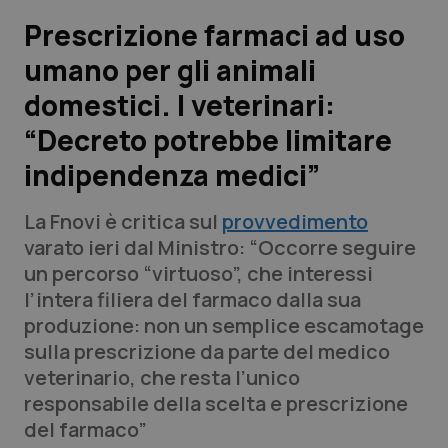
Prescrizione farmaci ad uso
Scienza e Farmaci
umano per gli animali
domestici. I veterinari:
Studi e Analisi
“Decreto potrebbe limitare
Lettere al direttore
indipendenza medici”
Edizioni Regionali
La Fnovi è critica sul
provvedimento
varato ieri dal Ministro: “Occorre seguire
QS Pro
un percorso “virtuoso”, che interessi
l’intera filiera del farmaco dalla sua
Professionisti Sanitari.AI
produzione: non un semplice escamotage
sulla prescrizione da parte del medico
Abruzzo
QS Pro Gold
veterinario, che resta l’unico
responsabile della scelta e prescrizione
QS Club
Newsletter
Basilicata
Artrite & artrosi
del farmaco”