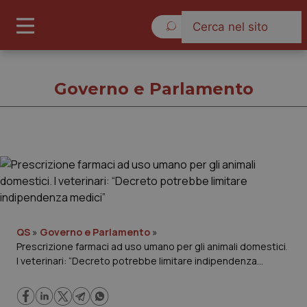
Domenica 9 Agosto 2026
Governo e Parlamento
Governo e Parlamento
Cronache
Governo e Parlamento
QS
»
Governo e Parlamento
»
Prescrizione farmaci ad uso umano per gli animali domestici.
I veterinari: “Decreto potrebbe limitare indipendenza
Regioni e Asl
medici”
Lavoro e Professioni