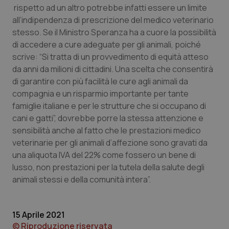
rispetto ad un altro potrebbe infatti essere un limite
Piemonte
HIV
all’indipendenza di prescrizione del medico veterinario
stesso. Se il Ministro Speranza ha a cuore la possibilità
Provincia Autonoma di Bolzano
Infezioni & Febbre
di accedere a cure adeguate per gli animali, poiché
scrive: “Si tratta di un provvedimento di equità atteso
da anni da milioni di cittadini. Una scelta che consentirà
Provincia Autonoma di Trento
Ipertensione & Scompenso
di garantire con più facilità le cure agli animali da
compagnia e un risparmio importante per tante
Puglia
Malattie rare
famiglie italiane e per le strutture che si occupano di
cani e gatti”, dovrebbe porre la stessa attenzione e
Sardegna
Malattia di Crohn & Rettocolite Ulcerosa
sensibilità anche al fatto che le prestazioni medico
veterinarie per gli animali d’affezione sono gravati da
Sicilia
Neuroscienze & patologie neurodegenerative
una aliquota IVA del 22% come fossero un bene di
lusso, non prestazioni per la tutela della salute degli
Toscana
Obesità
animali stessi e della comunità intera”.
Umbria
Oftalmologia
15 Aprile 2021
© Riproduzione riservata