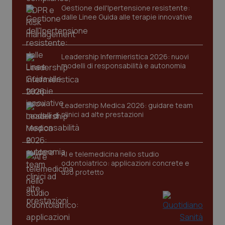
Gestione dell'Ipertensione resistente:
Nome
Fornitore
/
Dominio
Scaden
dalle Linee Guida alle terapie innovative
VISITOR_PRIVACY_METADATA
5 mesi
YouTube
settim
.youtube.com
Leadership Infermieristica 2026: nuovi
modelli di responsabilità e autonomia
Leadership Medica 2026: guidare team
clinici ad alte prestazioni
AI e telemedicina nello studio
odontoiatrico: applicazioni concrete e
uso protetto
CookieScriptConsent
5 mesi
CookieScript
settim
www.quotidianosanita.it