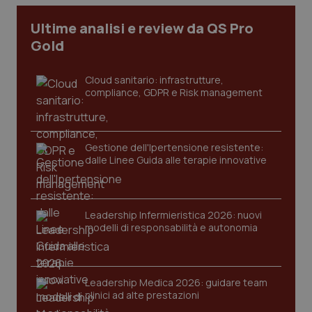
I cookie necessari contribuiscono a rendere fruibile il
Ultime analisi e review da QS Pro
sito web abilitandone funzionalità di base quali la
Gold
navigazione sulle pagine e l'accesso alle aree
protette del sito. Il sito web non è in grado di
funzionare correttamente senza questi cookie.
Cloud sanitario: infrastrutture,
Nome
Fornitore
/
Dominio
Scaden
compliance, GDPR e Risk management
VISITOR_PRIVACY_METADATA
5 mesi
YouTube
settim
.youtube.com
Gestione dell'Ipertensione resistente:
dalle Linee Guida alle terapie innovative
Leadership Infermieristica 2026: nuovi
modelli di responsabilità e autonomia
Leadership Medica 2026: guidare team
clinici ad alte prestazioni