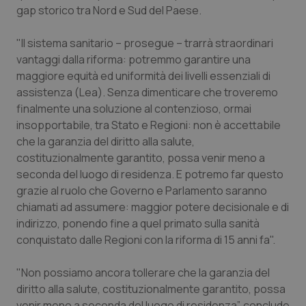
gap storico tra Nord e Sud del Paese.
Piemonte
HIV
"Il sistema sanitario – prosegue – trarrà straordinari
Provincia Autonoma di Bolzano
Infezioni & Febbre
vantaggi dalla riforma: potremmo garantire una
maggiore equità ed uniformità dei livelli essenziali di
assistenza (Lea). Senza dimenticare che troveremo
Provincia Autonoma di Trento
Ipertensione & Scompenso
finalmente una soluzione al contenzioso, ormai
insopportabile, tra Stato e Regioni: non è accettabile
Puglia
Malattie rare
che la garanzia del diritto alla salute,
costituzionalmente garantito, possa venir meno a
Sardegna
Malattia di Crohn & Rettocolite Ulcerosa
seconda del luogo di residenza. E potremo far questo
grazie al ruolo che Governo e Parlamento saranno
Sicilia
Neuroscienze & patologie neurodegenerative
chiamati ad assumere: maggior potere decisionale e di
indirizzo, ponendo fine a quel primato sulla sanità
Toscana
Obesità
conquistato dalle Regioni con la riforma di 15 anni fa".
Umbria
Oftalmologia
"Non possiamo ancora tollerare che la garanzia del
diritto alla salute, costituzionalmente garantito, possa
venir meno a seconda del luogo di residenza”, conclude