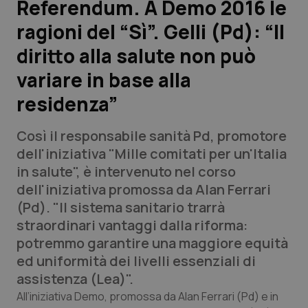
Referendum. A Demo 2016 le
ragioni del “Sì”. Gelli (Pd): “Il
Scienza e Farmaci
diritto alla salute non può
Studi e Analisi
variare in base alla
residenza”
Lettere al direttore
Così il responsabile sanità Pd, promotore
Edizioni Regionali
dell'iniziativa "Mille comitati per un'Italia
in salute", è intervenuto nel corso
QS Pro
dell'iniziativa promossa da Alan Ferrari
(Pd). "Il sistema sanitario trarrà
Professionisti Sanitari.AI
straordinari vantaggi dalla riforma:
potremmo garantire una maggiore equità
Abruzzo
QS Pro Gold
ed uniformità dei livelli essenziali di
assistenza (Lea)".
QS Club
Newsletter
Basilicata
Artrite & artrosi
All’iniziativa Demo, promossa da Alan Ferrari (Pd) e in