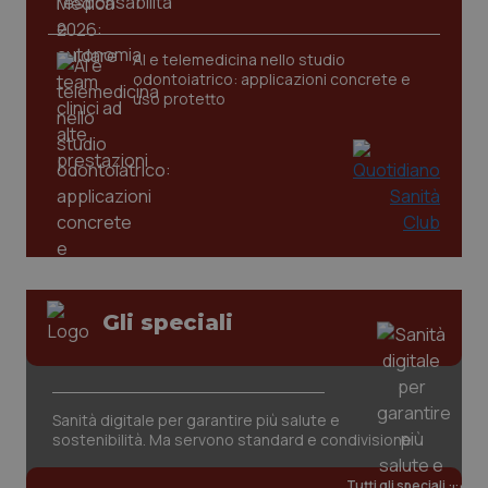
CookieScriptConsent
5 mesi
CookieScript
settim
www.quotidianosanita.it
AI e telemedicina nello studio
odontoiatrico: applicazioni concrete e
uso protetto
tracking-sites-ironfish-
www.quotidianosanita.it
4
Gli speciali
tracking-enable
settim
2 gior
Sanità digitale per garantire più salute e
tracking-sites-ironfish-
www.quotidianosanita.it
4
sostenibilità. Ma servono standard e condivisione
session-id
settim
2 gior
Tutti gli speciali