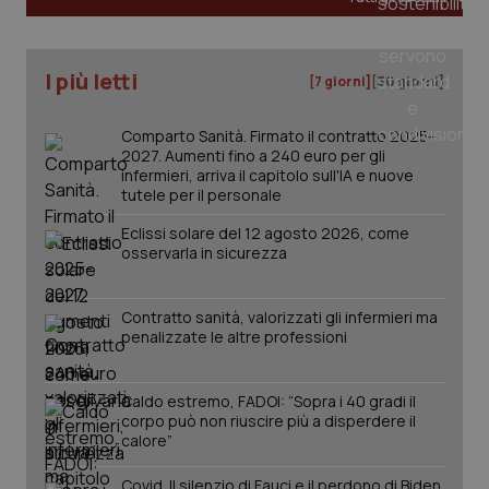
_ga
1 anno
Google LLC
I più letti
mes
[7 giorni]
[30 giorni]
.quotidianosanita.it
Comparto Sanità. Firmato il contratto 2025-
2027. Aumenti fino a 240 euro per gli
infermieri, arriva il capitolo sull'IA e nuove
tutele per il personale
Eclissi solare del 12 agosto 2026, come
osservarla in sicurezza
Contratto sanità, valorizzati gli infermieri ma
penalizzate le altre professioni
Caldo estremo, FADOI: “Sopra i 40 gradi il
corpo può non riuscire più a disperdere il
calore”
Covid. Il silenzio di Fauci e il perdono di Biden.