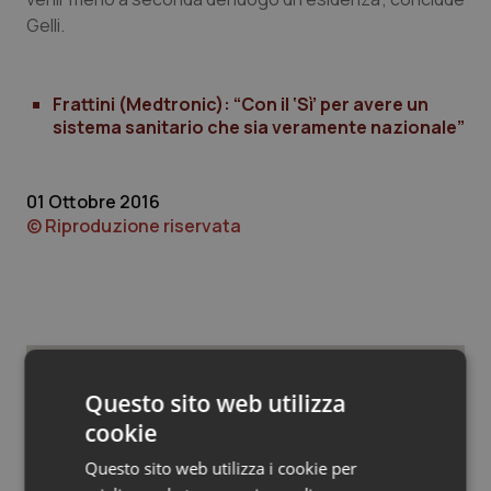
Valle D’Aosta
Oncodermatologia
Gelli.
Veneto
Oncoematologia
Frattini (Medtronic): “Con il ‘Sì’ per avere un
Oncologia & Nutrizione
sistema sanitario che sia veramente nazionale”
Psoriasi & pelle
01 Ottobre 2016
© Riproduzione riservata
Quotidiano Cardiologia
Quotidiano Chirurgia
Quotidiano Oncologia
Questo sito web utilizza
Quotidiano Pediatria
Potrebbe interessarti in
cookie
Governo e Parlamento
Rene & patologie urogenitali
Questo sito web utilizza i cookie per