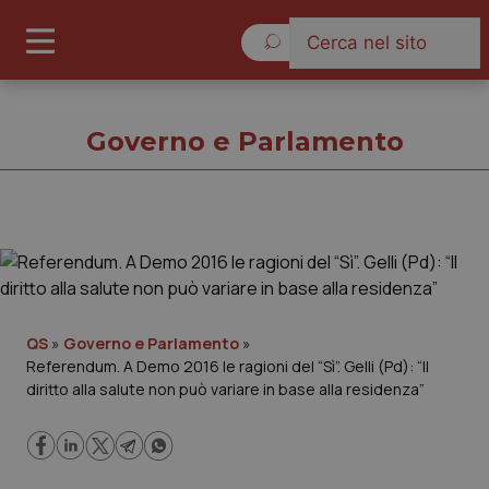
Venerdì 7 Agosto 2026
Governo e Parlamento
Governo e Parlamento
Cronache
QS
»
Governo e Parlamento
»
Referendum. A Demo 2016 le ragioni del “Sì”. Gelli (Pd): “Il
Governo e Parlamento
diritto alla salute non può variare in base alla residenza”
Regioni e Asl
Lavoro e Professioni