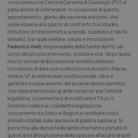
corso presso la Cascina Darsena di Giussago (PV) si
Calabria
Asma & BPCO
parla anche di referendum. In occasione di questo
appuntamento, giunto alla seconda edizione, che
Campania
Car-T
vuole essere uno spazio di confronto tra cittadini,
istituzioni, professionisti e aziende, suddiviso in tavoli
Emilia-Romagna
Colesterolo & coronaropatie
tematici, tra i quali welfare, salute e innovazione,
Federico Gelli
, responsabile della Sanità del Pd, nel
Friuli Venezia Giulia
Dermatite Atopica
corso del proprio intervento, sostiene che “dopo quasi
mezzo secolo di discussioni e tentativi abbiamo
Lazio
Diabete & glucometri
l'occasione di dare una svolta storica al nostro Paese.
Votare “sì” al referendum costituzionale, oltre a
garantire il superamento del bicameralismo perfetto
Liguria
Disturbi dell’umore
che rappresenta il più grande ostacolo per l'attività
legislativa, ci permetterà di modificare il Titolo V,
Lombardia
Dolore
facendo cadere la cosiddetta legislazione
concorrente tra Stato e Regioni e restituire così il
Marche
Donna & Salute
primato statale sulle decisioni di politica sanitaria. Si
porrà fine alle derive federaliste che hanno portato in
Molise
Epatiti
questi anni all’esplosione della spesa e all’acuirsi di quel