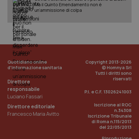
Ma il Quinto Emendamento non è
un’ammissione di colpa
PHPSESSID
Sessio
PHP.net
www.quotidianosanita.it
Quotidiano online
Copyright 2013-2026
d'informazione sanitaria
© Homnya Srl
Tutti i diritti sono
riservati
Direttore
responsabile
P.I. e C.F. 13026241003
Luciano Fassari
Iscrizione al ROC
Direttore editoriale
n.34308
Francesco Maria Avitto
Iscrizione Tribunale
di Roma n.115/2013
del 22/05/2013
Riproduzione