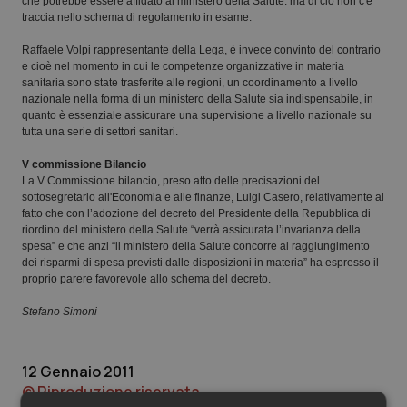
Valle D’Aosta
Oncodermatologia
che potrebbe essere affidato al ministero della Salute. ma di ciò non c'è
traccia nello schema di regolamento in esame.
Veneto
Oncoematologia
Raffaele Volpi rappresentante della Lega, è invece convinto del contrario
e cioè nel momento in cui le competenze organizzative in materia
sanitaria sono state trasferite alle regioni, un coordinamento a livello
Oncologia & Nutrizione
nazionale nella forma di un ministero della Salute sia indispensabile, in
quanto è essenziale assicurare una supervisione a livello nazionale su
tutta una serie di settori sanitari.
Psoriasi & pelle
V commissione Bilancio
La V Commissione bilancio, preso atto delle precisazioni del
Quotidiano Cardiologia
sottosegretario all'Economia e alle finanze, Luigi Casero, relativamente al
fatto che con l’adozione del decreto del Presidente della Repubblica di
riordino del ministero della Salute “verrà assicurata l’invarianza della
Quotidiano Chirurgia
spesa” e che anzi “il ministero della Salute concorre al raggiungimento
dei risparmi di spesa previsti dalle disposizioni in materia” ha espresso il
proprio parere favorevole allo schema del decreto.
Quotidiano Oncologia
Stefano Simoni
Quotidiano Pediatria
12 Gennaio 2011
Rene & patologie urogenitali
© Riproduzione riservata