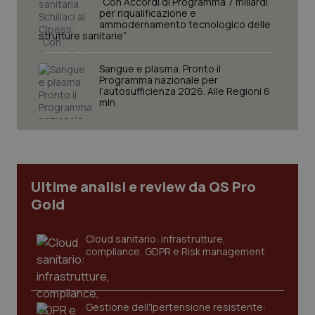
“Con Accordi di Programma 7 miliardi
per riqualificazione e
ammodernamento tecnologico delle
strutture sanitarie”
Sangue e plasma. Pronto il
Necessari
Statistici
Marketing
Programma nazionale per
l’autosufficienza 2026. Alle Regioni 6
I cookie necessari contribuiscono a rendere fruibile il
mln
sito web abilitandone funzionalità di base quali la
navigazione sulle pagine e l'accesso alle aree
protette del sito. Il sito web non è in grado di
funzionare correttamente senza questi cookie.
Nome
Fornitore
/
Dominio
Scaden
Ultime analisi e review da QS Pro
VISITOR_PRIVACY_METADATA
5 mesi
YouTube
settim
.youtube.com
Gold
Cloud sanitario: infrastrutture,
compliance, GDPR e Risk management
Gestione dell'Ipertensione resistente: