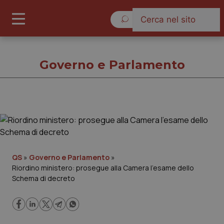
Giovedì 6 Agosto 2026
Governo e Parlamento
Governo e Parlamento
Cronache
QS
»
Governo e Parlamento
»
Riordino ministero: prosegue alla Camera l’esame dello
Governo e Parlamento
Schema di decreto
Regioni e Asl
Lavoro e Professioni