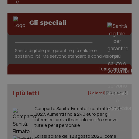
tracking-sites-ironfish-
www.quotidianosanita.it
4
Gli speciali
session-id
settim
2 gior
Sanità digitale per garantire più salute e
_ga
1 anno
Google LLC
sostenibilità. Ma servono standard e condivisione
mes
.quotidianosanita.it
Tutti gli speciali
I più letti
[7 giorni]
[30 giorni]
Comparto Sanità. Firmato il contratto 2025-
2027. Aumenti fino a 240 euro per gli
infermieri, arriva il capitolo sull'IA e nuove
tutele per il personale
Eclissi solare del 12 agosto 2026, come