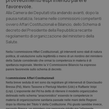
provvedimento esprimendo parere
Calabria
Asma & BPCO
favorevole.
Alla Camera dei Deputati sta andando avanti, dopo la
Campania
Car-T
pausa natalizia, l’esame nelle commissioni competenti
ovvero Affari Costituzionali e Bilancio, dello Schema di
Emilia-Romagna
Colesterolo & coronaropatie
decreto del Presidente della Repubblica recante
regolamento di organizzazione del ministero della
Friuli Venezia Giulia
Dermatite Atopica
Salute.
Nella I commissione Affari Costituzionali, gli interventi sono stati di natura
Lazio
Diabete & glucometri
politica, di valutazione sulla legittimità o meno di un riordino del ministero
della Salute considerato che ormai la competenza in materia è di
spettanza regionale. Mentre la V Commissione Bilancio ha espresso
Liguria
Disturbi dell’umore
parere favorevole sullo schema di decreto.
I commissione Affari Costituzionali
Lombardia
Dolore
Nella breve seduta di ieri sono da registrare gli intervenuti di Gianclaudio
Bressa (Pd), Mario Tassone e Pierluigi Mantini (Udc) e Raffaele Volpi
Marche
Donna & Salute
(Lnp). L’esponente del Pd ha detto di ritenere il modello organizzativo
delineato nello schema “anacronistico” essendo le competenze in
materia di organizzazione sanitaria passate nelle mani delle Regioni
Molise
Epatiti
dopo la riforma del Titolo V della Costituzione. Più giusto sarebbe invece,
secondo Bressa, un ministero con personale ridotto ma “altamente