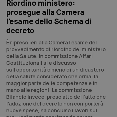
Riordino ministero:
prosegue alla Camera
Scienza e Farmaci
l’esame dello Schema di
Studi e Analisi
decreto
Lettere al direttore
È ripreso ieri alla Camera l’esame del
provvedimento di riordino del ministero
Edizioni Regionali
della Salute. In commissione Affari
Costituzionali si è discusso
QS Pro
sull’opportunità o meno di un dicastero
della salute considerato che ormai la
Professionisti Sanitari.AI
maggior parte delle competenze è in
mano alle regioni. La commissione
Abruzzo
QS Pro Gold
Bilancio invece, preso atto del fatto che
l’adozione del decreto non comporterà
QS Club
Newsletter
Basilicata
Artrite & artrosi
nuove spese, ha concluso i lavori sul