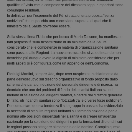
qualificato” visto che le competenze del dicastero seppur importanti sono
Piemonte
HIV
comunque residuali.
In definitiva, per l’esponente del Pd, si tratta di una proposta “senza
ambizioni” che rispecchia una concezione superata di quel che il
Provincia Autonoma di Bolzano
Infezioni & Febbre
ministero della Salute dovrebbe essere.
Sulla stessa linea l’Udc, che per bocca di Mario Tassone, ha manifestato
Provincia Autonoma di Trento
Ipertensione & Scompenso
forti perplessità sulla ricostituzione di un ministero della Salute
considerato che le competenze in materia di organizzazione sanitaria
sono passate alle Regioni. La nuova struttura che si va delineando non
Puglia
Malattie rare
dovrebbe più dunque avere la dignità di ministero considerato che per
molti aspetti si è configurata come un appendice dell’Economia.
Sardegna
Malattia di Crohn & Rettocolite Ulcerosa
Pierluigi Mantini, sempre Udc, dopo aver auspicato un chiarimento da
parte dell’esecutivo sul disegno organizzativo di fondo proposto dallo
schema che parla di riduzione del personale dirigente e di ricerca, ha
Sicilia
Neuroscienze & patologie neurodegenerative
ricordato che uno dei problemi di fondo della sanità italiana sta nel
metodo di selezione dei dirigenti sanitari, a partire dal direttore generale.
Di fatto, gli incarichi sanitari sono “lottizzati tra le diverse forze politiche”.
Toscana
Obesità
Per contrastare questa tendenza il suo gruppo in passato ha evidenziato
la necessità di stabilire requisiti uniformi sul territorio nazionale per la
Umbria
Oftalmologia
nomina alle posizioni dirigenziali nella sanità e di creare un’agenzia
nazionale per la selezione dei dirigenti e per la formazioni di elenchi cui
le regioni possano attingere al momento delle nomine. Compito questo