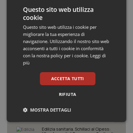
Salute orale & impianti
Questo sito web utilizza
cookie
Sangue & coagulazione
Questo sito web utilizza i cookie per
migliorare la tua esperienza di
Tiroide
navigazione. Utilizzando il nostro sito web
Potrebbe interessarti in
acconsenti a tutti i cookie in conformità
Governo e Parlamento
Tumore al seno
con la nostra policy per i cookie.
Leggi di
più
Tumore ovarico
Decreto Pnrr. Ok definitivo del Senato:
via libera al nuovo Policlinico Umberto
ACCETTA TUTTI
I e proroga antincendio per gli
Tumori del Polmone & Testa Collo
ospedali
RIFIUTA
Tumori gastrointestinali
Sanità integrativa. Le opposizioni
presentano la loro proposta di
MOSTRA DETTAGLI
risoluzione. Zaffini (FdI): “Rinviare per
Ulcera & Reflusso
trovare convergenza”
Necessari
Statistici
Marketing
Edilizia sanitaria. Schillaci al Cipess:
Vaccini