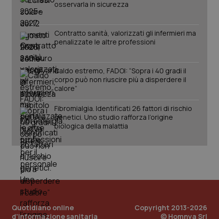
osservarla in sicurezza
Contratto sanità, valorizzati gli infermieri ma
penalizzate le altre professioni
Caldo estremo, FADOI: “Sopra i 40 gradi il
corpo può non riuscire più a disperdere il
calore”
Fibromialgia. Identificati 26 fattori di rischio
PHPSESSID
Sessio
PHP.net
genetici. Uno studio rafforza l’origine
www.quotidianosanita.it
biologica della malattia
Quotidiano online
Copyright 2013-2026
d'informazione sanitaria
© Homnya Srl