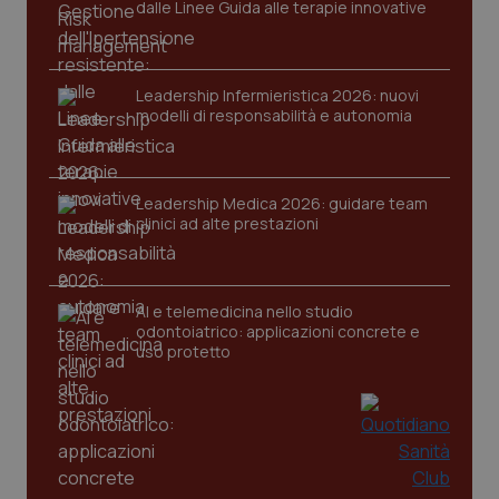
dalle Linee Guida alle terapie innovative
Leadership Infermieristica 2026: nuovi
modelli di responsabilità e autonomia
CookieScriptConsent
5 mesi
CookieScript
settim
www.quotidianosanita.it
Leadership Medica 2026: guidare team
clinici ad alte prestazioni
AI e telemedicina nello studio
odontoiatrico: applicazioni concrete e
uso protetto
tracking-sites-ironfish-
www.quotidianosanita.it
4
tracking-enable
settim
2 gior