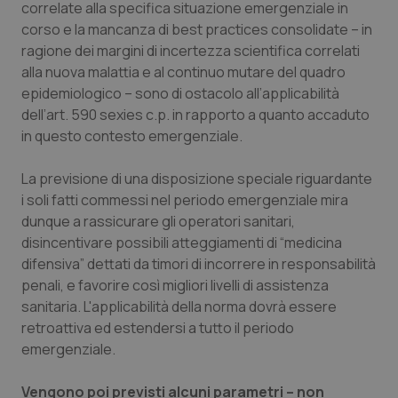
correlate alla specifica situazione emergenziale in
Salute orale & impianti
corso e la mancanza di best practices consolidate – in
ragione dei margini di incertezza scientifica correlati
Sangue & coagulazione
alla nuova malattia e al continuo mutare del quadro
epidemiologico – sono di ostacolo all’applicabilità
Tiroide
dell’art. 590 sexies c.p. in rapporto a quanto accaduto
in questo contesto emergenziale.
Tumore al seno
La previsione di una disposizione speciale riguardante
i soli fatti commessi nel periodo emergenziale mira
Tumore ovarico
dunque a rassicurare gli operatori sanitari,
disincentivare possibili atteggiamenti di “medicina
Tumori del Polmone & Testa Collo
difensiva” dettati da timori di incorrere in responsabilità
penali, e favorire così migliori livelli di assistenza
Tumori gastrointestinali
sanitaria. L'applicabilità della norma dovrà essere
retroattiva ed estendersi a tutto il periodo
Ulcera & Reflusso
emergenziale.
Vaccini
Vengono poi previsti alcuni parametri – non