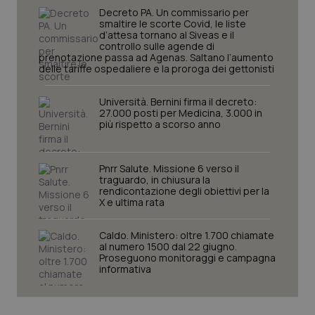
Decreto PA. Un commissario per
smaltire le scorte Covid, le liste
d’attesa tornano al Siveas e il
controllo sulle agende di
_ga
1 anno
Google LLC
prenotazione passa ad Agenas. Saltano l’aumento
mes
.quotidianosanita.it
delle tariffe ospedaliere e la proroga dei gettonisti
Università. Bernini firma il decreto:
27.000 posti per Medicina, 3.000 in
più rispetto a scorso anno
Pnrr Salute. Missione 6 verso il
traguardo, in chiusura la
rendicontazione degli obiettivi per la
X e ultima rata
Caldo. Ministero: oltre 1.700 chiamate
al numero 1500 dal 22 giugno.
Proseguono monitoraggi e campagna
informativa