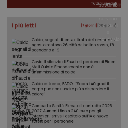
Tutti gli speciali
uti
nuo
ver
dell
You
I più letti
[7 giorni]
[30 giorni]
__Secure-YNID
.youtube.com
5 mesi 4
Que
settimane
imp
You
Caldo, segnali di lenta ritirata dell'ondata: il 7
ten
pre
agosto restano 26 città da bollino rosso, l'8
del
scendono a 19
vid
inco
può
Covid. Il silenzio di Fauci e il perdono di Biden.
det
Ma il Quinto Emendamento non è
vis
un’ammissione di colpa
web
uti
nuo
Caldo estremo, FADOI: “Sopra i 40 gradi il
ver
dell
corpo può non riuscire più a disperdere il
You
calore”
YSC
Sessione
Que
Google LLC
imp
.youtube.com
Comparto Sanità. Firmato il contratto 2025-
You
2027. Aumenti fino a 240 euro per gli
ten
infermieri, arriva il capitolo sull'IA e nuove
vis
vid
tutele per il personale