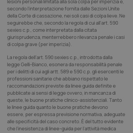
Valle D’Aosta
Oncodermatologia
lesioni personali limitata alla sola colpa per imperizia e,
secondo l’interpretazione fornita dalle Sezioni Unite
della Corte di cassazione, nei soli casi di colpa lieve. Ne
Veneto
Oncoematologia
seguirebbe che, secondo la regola di cui all’art. 590
sexies c.p., come interpretata dalla citata
Oncologia & Nutrizione
giurisprudenza, menterrebbero rilevanza penale i casi
di colpa grave (per imperizia).
Psoriasi & pelle
La regola dell’art. 590 sexies c.p., introdotta dalla
Quotidiano Cardiologia
legge Gelli-Bianco, esonera da responsabilità penale
per i delitti di cui agli artt. 589 e 590 c.p. gli esercenti le
Quotidiano Chirurgia
professioni sanitarie che abbiano rispettato le
raccomandazioni previste da linee guida definite e
pubblicate ai sensi di legge ovvero, in mancanza di
Quotidiano Oncologia
queste, le buone pratiche clinico-assistenziali. Tanto
le linee guida quanto le buone pratiche devono
Quotidiano Pediatria
essere, per espressa previsione normativa, adeguate
alle specificità del caso concreto. È del tutto evidente
Rene & patologie urogenitali
che l’inesistenza di linee-guida per l’attività medica