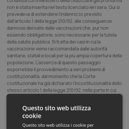
condivisa con il Ministero della Giustizia è già pronta ma
non è stata inserita nel testo licenziato ieri sera. Qui si
prevedeva di estendere l’indennizzo previsto
dall’articolo 1 della legge 210/92, alle conseguenze
dannose derivate dalle vaccinazioni che, pur non
essendo obbligatorie, sono necessarie per la tutela
della salute pubblica. Si tratta dei casi in cui la
vaccinazione viene raccomandata dalle autorità
sanitarie, statali e locali per la più ampia copertura della
popolazione. L'assenza di questo passaggio
esporrebbe il provvedimento a seri problemi di
costituzionalità, dal momento che la Corte
costituzionale ha già dichiarato l’incostituzionalità dello
stesso articolo 1 della legge 210/92, nella parte in cui
non prevede l’indennizzo in caso di vaccinazioni non
obbligatorie ma sono raccomandate alla popolazione
Questo sito web utilizza
dalle autorità sanitarie per la tutela della salute
cookie
pubblica.
Questo sito web utilizza i cookie per