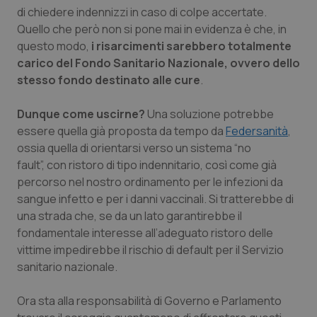
Necessari
Statistici
Marketing
di chiedere indennizzi in caso di colpe accertate.
I cookie necessari contribuiscono a rendere fruibile il
Quello che però non si pone mai in evidenza è che, in
sito web abilitandone funzionalità di base quali la
questo modo,
i risarcimenti sarebbero totalmente
navigazione sulle pagine e l'accesso alle aree
protette del sito. Il sito web non è in grado di
carico del Fondo Sanitario Nazionale, ovvero dello
funzionare correttamente senza questi cookie.
stesso fondo destinato alle cure
.
Nome
Fornitore
/
Dominio
Scaden
Dunque come uscirne?
Una soluzione potrebbe
VISITOR_PRIVACY_METADATA
5 mesi
YouTube
settim
.youtube.com
essere quella già proposta da tempo da
Federsanità
,
ossia quella di orientarsi verso un sistema “no
fault”, con ristoro di tipo indennitario, così come già
percorso nel nostro ordinamento per le infezioni da
sangue infetto e per i danni vaccinali. Si tratterebbe di
una strada che, se da un lato garantirebbe il
fondamentale interesse all’adeguato ristoro delle
vittime impedirebbe il rischio di default per il Servizio
sanitario nazionale.
Ora sta alla responsabilità di Governo e Parlamento