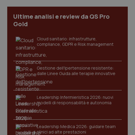
Ultime analisi e review da QS Pro
Gold
PHPSESSID
Sessio
PHP.net
Cloud sanitario: infrastrutture,
www.quotidianosanita.it
compliance, GDPR e Risk management
Gestione dell'Ipertensione resistente:
dalle Linee Guida alle terapie innovative
Leadership Infermieristica 2026: nuovi
modelli di responsabilità e autonomia
Leadership Medica 2026: guidare team
clinici ad alte prestazioni