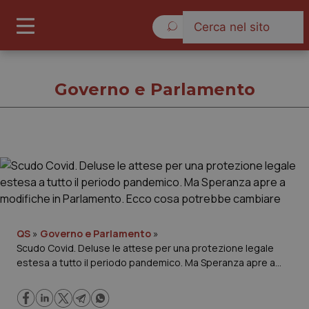
Venerdì 7 Agosto 2026
Governo e Parlamento
Governo e Parlamento
Cronache
Governo e Parlamento
QS
»
Governo e Parlamento
»
Scudo Covid. Deluse le attese per una protezione legale
estesa a tutto il periodo pandemico. Ma Speranza apre a
Regioni e Asl
modifiche in Parlamento. Ecco cosa potrebbe cambiare
Lavoro e Professioni