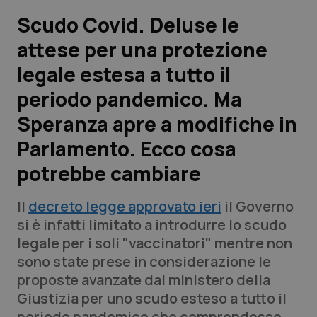
Scudo Covid. Deluse le
Scienza e Farmaci
attese per una protezione
legale estesa a tutto il
Studi e Analisi
periodo pandemico. Ma
Lettere al direttore
Speranza apre a modifiche in
Edizioni Regionali
Parlamento. Ecco cosa
potrebbe cambiare
QS Pro
Il
decreto legge approvato ieri
il Governo
Professionisti Sanitari.AI
si è infatti limitato a introdurre lo scudo
legale per i soli "vaccinatori" mentre non
Abruzzo
QS Pro Gold
sono state prese in considerazione le
proposte avanzate dal ministero della
QS Club
Newsletter
Basilicata
Artrite & artrosi
Giustizia per uno scudo esteso a tutto il
periodo pandemico che comprendesse