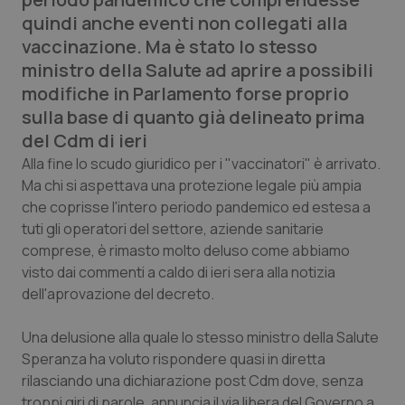
Calabria
Asma & BPCO
quindi anche eventi non collegati alla
vaccinazione. Ma è stato lo stesso
Campania
Car-T
ministro della Salute ad aprire a possibili
modifiche in Parlamento forse proprio
Emilia-Romagna
Colesterolo & coronaropatie
sulla base di quanto già delineato prima
del Cdm di ieri
Friuli Venezia Giulia
Dermatite Atopica
Alla fine lo scudo giuridico per i "vaccinatori" è arrivato.
Ma chi si aspettava una protezione legale più ampia
Lazio
Diabete & glucometri
che coprisse l'intero periodo pandemico ed estesa a
tuti gli operatori del settore, aziende sanitarie
Liguria
Disturbi dell’umore
comprese, è rimasto molto deluso come abbiamo
visto dai commenti a caldo di ieri sera alla notizia
dell'aprovazione del decreto.
Lombardia
Dolore
Una delusione alla quale lo stesso ministro della Salute
Marche
Donna & Salute
Speranza ha voluto rispondere quasi in diretta
rilasciando una dichiarazione post Cdm dove, senza
Molise
Epatiti
troppi giri di parole, annuncia il via libera del Governo a