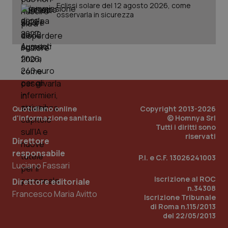
__Secure-
.youtube.com
5 mesi 4
Que
Eclissi solare del 12 agosto 2026, come
ROLLOUT_TOKEN
settimane
imp
osservarla in sicurezza
You
ges
del
e d
per
del
ute
tracking-sites-
www.quotidianosanita.it
4
Que
ironfish-tracking-
settimane
imp
named-enable
2 giorni
dal
per 
sis
Quotidiano online
Copyright 2013-2026
sol
ute
d'informazione sanitaria
© Homnya Srl
ide
Tutti i diritti sono
Wel
riservati
Direttore
responsabile
P.I. e C.F. 13026241003
Luciano Fassari
Iscrizione al ROC
Direttore editoriale
n.34308
Francesco Maria Avitto
Iscrizione Tribunale
di Roma n.115/2013
del 22/05/2013