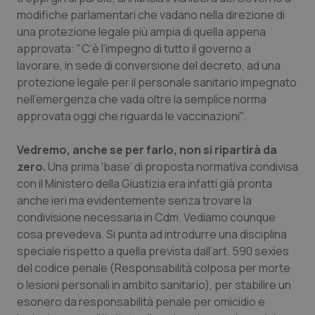
modifiche parlamentari che vadano nella direzione di
Piemonte
HIV
una protezione legale più ampia di quella appena
approvata: "C’è l’impegno di tutto il governo a
Provincia Autonoma di Bolzano
Infezioni & Febbre
lavorare, in sede di conversione del decreto, ad una
protezione legale per il personale sanitario impegnato
Provincia Autonoma di Trento
Ipertensione & Scompenso
nell’emergenza che vada oltre la semplice norma
approvata oggi che riguarda le vaccinazioni".
Puglia
Malattie rare
Vedremo, anche se per farlo, non si ripartirà da
zero.
Una prima 'base' di proposta normativa condivisa
Sardegna
Malattia di Crohn & Rettocolite Ulcerosa
con il Ministero della Giustizia era infatti già pronta
anche ieri ma evidentemente senza trovare la
Sicilia
Neuroscienze & patologie neurodegenerative
condivisione necessaria in Cdm. Vediamo counque
cosa prevedeva. Si punta ad introdurre una disciplina
Toscana
Obesità
speciale rispetto a quella prevista dall’art. 590 sexies
del codice penale (Responsabilità colposa per morte
Umbria
Oftalmologia
o lesioni personali in ambito sanitario), per stabilire un
esonero da responsabilità penale per omicidio e