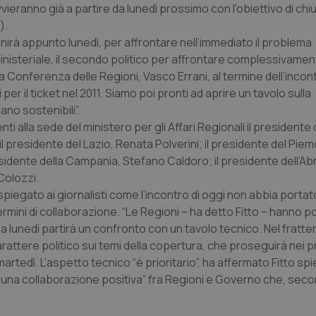
vieranno già a partire da lunedì prossimo con l'obiettivo di chiu
).
riunirà appunto lunedì, per affrontare nell’immediato il problema
inisteriale, il secondo politico per affrontare complessivamen
la Conferenza delle Regioni, Vasco Errani, al termine dell’incont
per il ticket nel 2011. Siamo poi pronti ad aprire un tavolo sulla
no sostenibili”.
 alla sede del ministero per gli Affari Regionali il presidente d
 il presidente del Lazio, Renata Polverini; il presidente del Pie
residente della Campania, Stefano Caldoro; il presidente dell’Ab
Colozzi.
 ha spiegato ai giornalisti come l’incontro di oggi non abbia port
rmini di collaborazione. “Le Regioni – ha detto Fitto – hanno p
 Da lunedì partirà un confronto con un tavolo tecnico. Nel fratt
carattere politico sui temi della copertura, che proseguirà nei 
rtedì. L’aspetto tecnico “è prioritario”, ha affermato Fitto s
 “una collaborazione positiva” fra Regioni e Governo che, secon