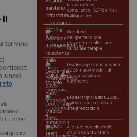
infrastrutture,
compliance, GDPR e Risk
management
il
Gestione
dell'Ipertensione
al termine
resistente: dalle Linee
Guida alle terapie
innovative
e)
Leadership Infermieristica
uperticket
2026: nuovi modelli di
a lunedì
responsabilità e
autonomia
reto
Leadership Medica 2026:
guidare team clinici ad
a la
alte prestazioni
cettano di
bilite con il
AI e telemedicina nello
studio odontoiatrico:
gioni guidata