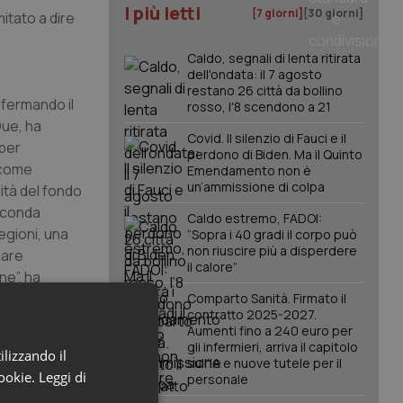
I più letti
[7 giorni]
[30 giorni]
mitato a dire
Caldo, segnali di lenta ritirata
dell'ondata: il 7 agosto
restano 26 città da bollino
nfermando il
rosso, l'8 scendono a 21
Due, ha
Covid. Il silenzio di Fauci e il
 per
perdono di Biden. Ma il Quinto
 come
Emendamento non è
un’ammissione di colpa
lità del fondo
seconda
Caldo estremo, FADOI:
egioni, una
“Sopra i 40 gradi il corpo può
non riuscire più a disperdere
care
il calore”
ne”, ha
Comparto Sanità. Firmato il
contratto 2025-2027.
Aumenti fino a 240 euro per
 ciò vale per
gli infermieri, arriva il capitolo
ilizzando il
a manovra
sull'IA e nuove tutele per il
cookie.
Leggi di
personale