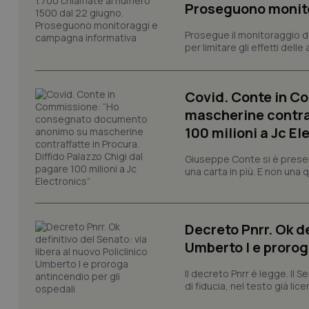
Proseguono monit
CookieScriptConse
Prosegue il monitoraggio de
per limitare gli effetti dell
tracking-sites-ironf
tracking-enable
Covid. Conte in 
tracking-sites-ironf
mascherine contraf
session-id
100 milioni a Jc El
_ga
Giuseppe Conte si è presen
una carta in più. E non una
Decreto Pnrr. Ok de
Umberto I e prorog
PHPSESSID
Il decreto Pnrr è legge. Il 
di fiducia, nel testo già lic