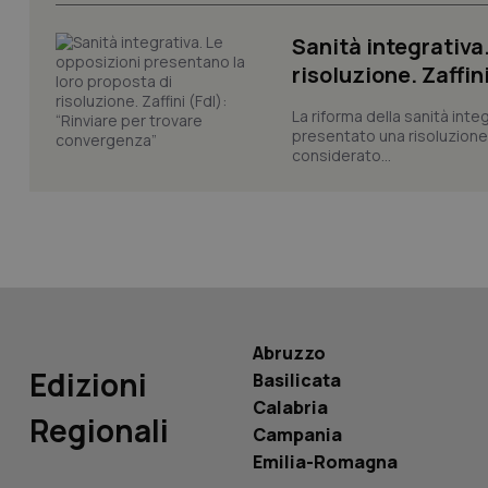
_ga_KM60CM4NPH
Sanità integrativa
risoluzione. Zaffin
La riforma della sanità int
Nome
presentato una risoluzione c
Nome
considerato...
VISITOR_INFO1_LIV
_ga_0VMQEQKQ1N
__Secure-YNID
Abruzzo
YSC
Edizioni
Basilicata
__Secure-
Calabria
ROLLOUT_TOKEN
Regionali
Campania
Emilia-Romagna
tracking-sites-
ironfish-tracking-