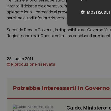
Per Michele Iorio “sarebbe stato più opportuno modulare i t
intanto, il ticket è già operativo, “ma stiamo lavorando per 
spiegato Iorio – cercando di prevederlo per le prestazioni a
MOSTRA DET
sarebbe quindi inferiore rispetto al costo complessivo del
Neces
Secondo Renata Polverini, la disponibilità del Governo “è u
Regioni sono reali. Questa volta – ha concluso il presidente d
28 Luglio 2011
© Riproduzione riservata
I cookie necessari con
e l'accesso alle aree 
Nome
Potrebbe interessarti in Govern
VISITOR_PRIVACY_
Caldo. Ministero: 