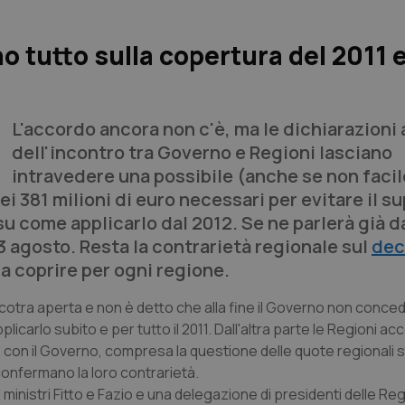
 tutto sulla copertura del 2011 e 
L'accordo ancora non c'è, ma le dichiarazioni 
dell'incontro tra Governo e Regioni lasciano
intravedere una possibile (anche se non facil
i 381 milioni di euro necessari per evitare il s
su come applicarlo dal 2012. Se ne parlerà già d
l 3 agosto. Resta la contrarietà regionale sul
dec
da coprire per ogni regione.
ancotra aperta e non è detto che alla fine il Governo non conced
licarlo subito e per tutto il 2011. Dall'altra parte le Regioni ac
con il Governo, compresa la questione delle quote regionali sta
 confermano la loro contrarietà.
 ministri Fitto e Fazio e una delegazione di presidenti delle Re