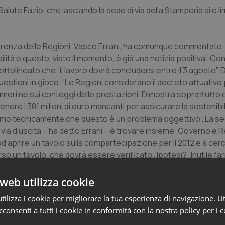
lute Fazio, che lasciando la sede di via della Stamperia si è li
onferenza delle Regioni, Vasco Errani, ha comunque commentato
lità e questo, visto il momento, è già una notizia positiva”. Co
ottolineato che “il lavoro dovrà concludersi entro il 3 agosto”. 
uestioni in gioco. “Le Regioni considerano il decreto attuativo
numeri né sui conteggi delle prestazioni. Dimostra soprattutto
tenere i 381 milioni di euro mancanti per assicurare la sostenibi
reremo tecnicamente che questo è un problema oggettivo”. La 
via d’uscita – ha detto Errani – è trovare insieme, Governo e R
i ad aprire un tavolo sulla compartecipazione per il 2012 e a cer
so un tavolo, che dovrà essere verificato”. Ipotesi? “Inutile far
i sarà, e l’auspichiamo, quando sarà concluso”.
web utilizza cookie
esidenti. “Il decreto ministeriale emanato ieri è inapplicabile, e
ilizza i cookie per migliorare la tua esperienza di navigazione. Ut
decreto stabilisce cifre che non corrispondono al gettito dell
consenti a tutti i cookie in conformità con la nostra policy per i 
uzione, ma stiamo lavorando”