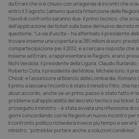
da Errani che si è chiuso con un'agenda di incontri che si av
entro il 3 agosto (almeno questa l'intenzione delle Regioni
I tavoli di confronto saranno due: il primo tecnico, che si 
dell’applicazione dei ticket sulla base del nuovo decreto m
questione. “La via d’uscita – ha affermato il presidente del
trovare insieme una copertura ai 381 milioni di euro previsti 
compartecipazione per il 2012, e a cercare risposte che sia
Insieme ad Errani, a rappresentare le Regioni, erano presenti
Nichi Vendola; il presidente della Liguria, Claudio Burlando,
Roberto Cota, il presidente del Molise, Michele Iorio; il p
Chiodi; e l’assessore al Bilancio della Lombardia, Romano 
Il primo a lasciare l’incontro è stato il ministro Fitto, che
alcun accordo, anche se un primo passo è stato fatto in te
problema sull'applicabilità del decreto tecnico sui ticket.
proseguito il ministro – è stata avviata una riflessione di 
giorni concordando con le Regioni un nuovo incontro per ma
il confronto politico richiederà invece più tempo e servirà
ministro, “potrebbe portare anche a soluzioni condivise”.