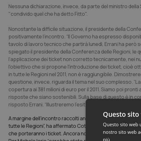
Nessuna dichiarazione, invece, da parte del ministro della Sa
"condivido quel che ha detto Fitto".
Nonostante la difficile situazione, il presidente della C
positivamente l’incontro. “Il Governo ha espresso disponibi
tavolo di lavoro tecnico che partirà lunedì, Errani ha però s
spiegato il presidente della Conferenza delle Regioni, le q
l’applicazione dei ticket non corretto tecnicamente, nei 
l'obiettivo che si propone l'introduzione dei ticket, cioè ot
in tutte le Regioni nel 2011, non è raggiungibile. Dimost
questione, invece, riguarda il tema nel suo complesso. “La 
copertura ai 381 milioni di euro per il 2011. Siamo poi pront
risposte che siano sostenibili. Sulla base di questo è in cor
risposto Errani. “Illustreremo l’esito di questo lavoro, se c
Questo sito 
A margine dell’incontro raccolti anche i commenti di altri pr
Questo sito web ut
tutte le Regioni”, ha affermato Cota, spiegando che “quel 
nostro sito web ac
che porteranno i ticket. Ancora non ci sono ipotesi di sol
più