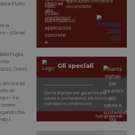
applicazioni concrete e
dere il tutto
uso protetto
te la
ro – sta nel
ella Puglia,
monte,
Gli speciali
ruzzo, Gianni
ato ancora ad
osto un
Sanità digitale per garantire più
empo – ha
salute e sostenibilità. Ma servono
standard e condivisione
prossimi
piegando che
Tutti gli speciali
do il