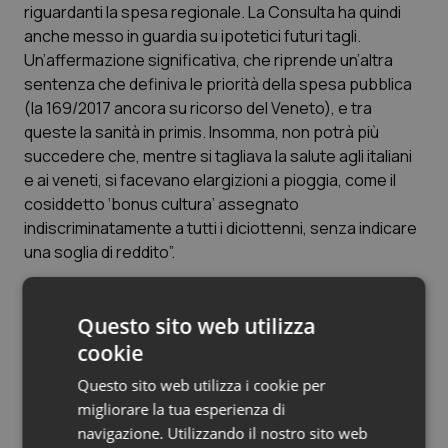
Valle D’Aosta
Oncodermatologia
riguardanti la spesa regionale. La Consulta ha quindi
anche messo in guardia su ipotetici futuri tagli.
Veneto
Oncoematologia
Un’affermazione significativa, che riprende un’altra
sentenza che definiva le priorità della spesa pubblica
Oncologia & Nutrizione
(la 169/2017 ancora su ricorso del Veneto), e tra
queste la sanità in primis. Insomma, non potrà più
succedere che, mentre si tagliava la salute agli italiani
Psoriasi & pelle
e ai veneti, si facevano elargizioni a pioggia, come il
cosiddetto ‘bonus cultura’ assegnato
Quotidiano Cardiologia
indiscriminatamente a tutti i diciottenni, senza indicare
una soglia di reddito”.
Quotidiano Chirurgia
“Oggi la Consulta – conclude il Presidente del Veneto –
Quotidiano Oncologia
Questo sito web utilizza
ha confermato, se ancora ce ne fosse stato bisogno,
che, quando le risorse scarseggiano, va privilegiata la
cookie
Quotidiano Pediatria
spesa per i diritti fondamentali dei cittadini, tra i quali la
Questo sito web utilizza i cookie per
nostra Costituzione cita esplicitamente il diritto alla
migliorare la tua esperienza di
Rene & patologie urogenitali
salute. E’ una battaglia di equità vinta, che ha visto il
navigazione. Utilizzando il nostro sito web
Veneto sempre in prima fila, ad esempio per