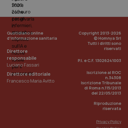
PHPSESSID
Sessio
PHP.net
www.quotidianosanita.it
Quotidiano online
Copyright 2013-2026
d'informazione sanitaria
© Homnya Srl
Tutti i diritti sono
riservati
Direttore
responsabile
P.I. e C.F. 13026241003
Luciano Fassari
Iscrizione al ROC
Direttore editoriale
n.34308
Francesco Maria Avitto
Iscrizione Tribunale
di Roma n.115/2013
del 22/05/2013
Riproduzione
riservata
Privacy Policy
_ga_KM60CM4NPH
.quotidianosanita.it
1 anno