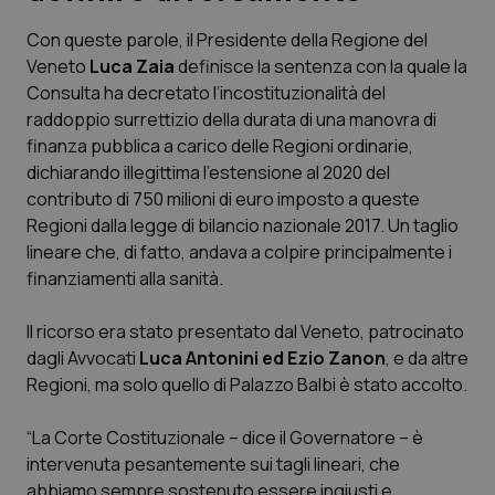
Con queste parole, il Presidente della Regione del
Scienza e Farmaci
Veneto
Luca Zaia
definisce la sentenza con la quale la
Consulta ha decretato l’incostituzionalità del
Studi e Analisi
raddoppio surrettizio della durata di una manovra di
finanza pubblica a carico delle Regioni ordinarie,
Lettere al direttore
dichiarando illegittima l’estensione al 2020 del
contributo di 750 milioni di euro imposto a queste
Edizioni Regionali
Regioni dalla legge di bilancio nazionale 2017. Un taglio
lineare che, di fatto, andava a colpire principalmente i
finanziamenti alla sanità.
QS Pro
Il ricorso era stato presentato dal Veneto, patrocinato
Professionisti Sanitari.AI
dagli Avvocati
Luca Antonini ed Ezio Zanon
, e da altre
Regioni, ma solo quello di Palazzo Balbi è stato accolto.
Abruzzo
QS Pro Gold
“La Corte Costituzionale – dice il Governatore – è
QS Club
Newsletter
Basilicata
Artrite & artrosi
intervenuta pesantemente sui tagli lineari, che
abbiamo sempre sostenuto essere ingiusti e