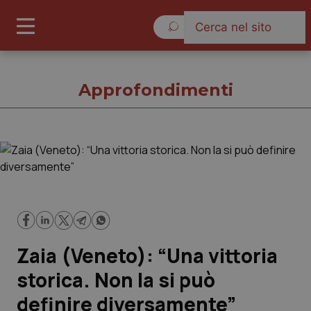
Venerdì 7 Agosto 2026
Approfondimenti
Approfondimenti
Cronache
Governo e Parlamento
Zaia (Veneto): “Una vittoria
Regioni e Asl
storica. Non la si può
definire diversamente”
Lavoro e Professioni