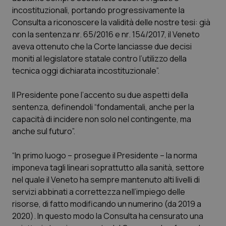
Calabria
Asma & BPCO
incostituzionali, portando progressivamente la
Consulta a riconoscere la validità delle nostre tesi: già
Campania
Car-T
con la sentenza nr. 65/2016 e nr. 154/2017, il Veneto
aveva ottenuto che la Corte lanciasse due decisi
moniti al legislatore statale contro l’utilizzo della
Emilia-Romagna
Colesterolo & coronaropatie
tecnica oggi dichiarata incostituzionale”.
Friuli Venezia Giulia
Dermatite Atopica
Il Presidente pone l’accento su due aspetti della
sentenza, definendoli “fondamentali, anche per la
Lazio
Diabete & glucometri
capacità di incidere non solo nel contingente, ma
anche sul futuro”.
Liguria
Disturbi dell’umore
“In primo luogo – prosegue il Presidente – la norma
Lombardia
Dolore
imponeva tagli lineari soprattutto alla sanità, settore
nel quale il Veneto ha sempre mantenuto alti livelli di
Marche
Donna & Salute
servizi abbinati a correttezza nell’impiego delle
risorse, di fatto modificando un numerino (da 2019 a
2020). In questo modo la Consulta ha censurato una
Molise
Epatiti