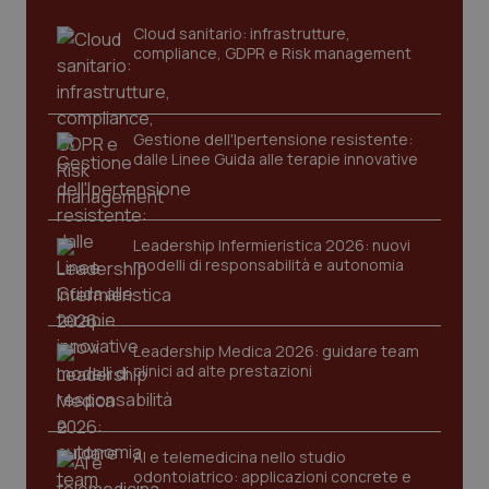
sito web abilitandone funzionalità di base quali la
navigazione sulle pagine e l'accesso alle aree
Cloud sanitario: infrastrutture,
protette del sito. Il sito web non è in grado di
compliance, GDPR e Risk management
funzionare correttamente senza questi cookie.
Nome
Fornitore
/
Dominio
Scaden
VISITOR_PRIVACY_METADATA
5 mesi
YouTube
settim
Gestione dell'Ipertensione resistente:
.youtube.com
dalle Linee Guida alle terapie innovative
Leadership Infermieristica 2026: nuovi
modelli di responsabilità e autonomia
Leadership Medica 2026: guidare team
clinici ad alte prestazioni
AI e telemedicina nello studio
CookieScriptConsent
5 mesi
odontoiatrico: applicazioni concrete e
CookieScript