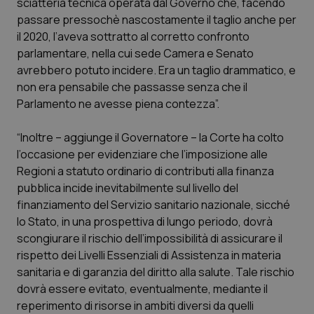
sciatteria tecnica operata dal Governo che, facendo
passare pressochè nascostamente il taglio anche per
Piemonte
HIV
il 2020, l’aveva sottratto al corretto confronto
parlamentare, nella cui sede Camera e Senato
Provincia Autonoma di Bolzano
Infezioni & Febbre
avrebbero potuto incidere. Era un taglio drammatico, e
non era pensabile che passasse senza che il
Provincia Autonoma di Trento
Ipertensione & Scompenso
Parlamento ne avesse piena contezza”.
Puglia
Malattie rare
“Inoltre – aggiunge il Governatore – la Corte ha colto
l’occasione per evidenziare che l’imposizione alle
Sardegna
Malattia di Crohn & Rettocolite Ulcerosa
Regioni a statuto ordinario di contributi alla finanza
pubblica incide inevitabilmente sul livello del
finanziamento del Servizio sanitario nazionale, sicché
Sicilia
Neuroscienze & patologie neurodegenerative
lo Stato, in una prospettiva di lungo periodo, dovrà
scongiurare il rischio dell’impossibilità di assicurare il
Toscana
Obesità
rispetto dei Livelli Essenziali di Assistenza in materia
sanitaria e di garanzia del diritto alla salute. Tale rischio
Umbria
Oftalmologia
dovrà essere evitato, eventualmente, mediante il
reperimento di risorse in ambiti diversi da quelli