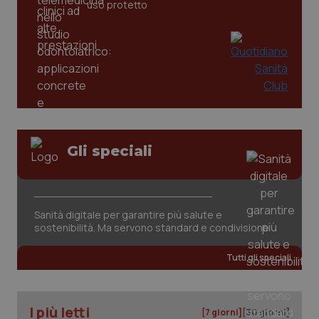
settim
www.quotidianosanita.it
uso protetto
Gli speciali
tracking-sites-ironfish-
www.quotidianosanita.it
4
tracking-enable
settim
2 gior
Sanità digitale per garantire più salute e
sostenibilità. Ma servono standard e condivisione
tracking-sites-ironfish-
www.quotidianosanita.it
4
Tutti gli speciali
session-id
settim
2 gior
I più letti
[7 giorni]
[30 giorni]