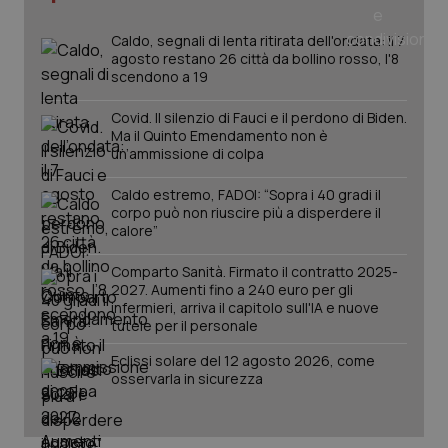
_ga
1 anno
Google LLC
mes
.quotidianosanita.it
Caldo, segnali di lenta ritirata dell'ondata: il 7
agosto restano 26 città da bollino rosso, l'8
scendono a 19
Covid. Il silenzio di Fauci e il perdono di Biden.
Ma il Quinto Emendamento non è
un’ammissione di colpa
Caldo estremo, FADOI: “Sopra i 40 gradi il
corpo può non riuscire più a disperdere il
calore”
Comparto Sanità. Firmato il contratto 2025-
2027. Aumenti fino a 240 euro per gli
infermieri, arriva il capitolo sull'IA e nuove
tutele per il personale
Eclissi solare del 12 agosto 2026, come
osservarla in sicurezza