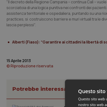
"Il decreto della Regione Campania – continua Calì – vuole
scorciatoia di una logica punitiva nei confronti dei pazienti.
assistenza territoriale e ospedaliera, puntando su una ri
practices, si costruiscono barriere e muri virtuali tra le 
lascia perplessi".
Alberti (Fiaso): “Garantire ai cittadini la libertà di 
15 Aprile 2013
© Riproduzione riservata
Potrebbe interessarti in Lavoro e
Questo sito 
Questo sito web ut
nostro sito web ac