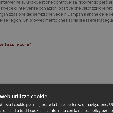
 intervenire su una questione controversa, ricorrendo però al
 Invece di intervenire con azioni positive che valorizzino le reti
organizzazione dei servizi che vede in Campania anche delle b
diverse regioni. Un provvedimento che rischia di essere inadeg
scelta sulle cure”
 Professioni
web utilizza cookie
ilizza i cookie per migliorare la tua esperienza di navigazione. Ut
consenti a tutti i cookie in conformità con la nostra policy per i 