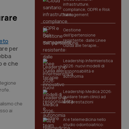
infrastrutture,
compliance, GDPR e Risk
management
urare
Gestione
dell'Ipertensione
eto
resistente: dalle Linee
Guida alle terapie
are per
innovative
debba
Leadership Infermieristica
o e che
2026: nuovi modelli di
responsabilità e
autonomia
 Regione
trofe.
Leadership Medica 2026:
guidare team clinici ad
alte prestazioni
ralismo che
esso ai
AI e telemedicina nello
studio odontoiatrico: