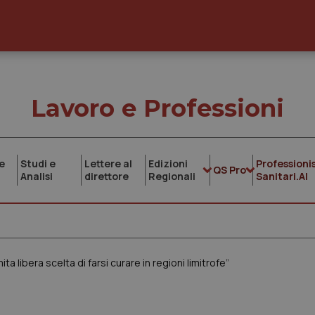
Lavoro e Professioni
e
Studi e
Lettere al
Edizioni
Professionis
QS Pro
Analisi
direttore
Regionali
Sanitari.AI
a libera scelta di farsi curare in regioni limitrofe”