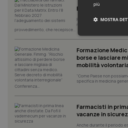
Tracciabilità dei f
più
Entro l’8 febbraio
MOSTRA DET
Pronta la circolare con le i
modello europeo di tracciabi
provvedimento, che recepisce...
Neces
Formazione Medici
borse e lasciare m
mobilità volontari
“Come Paese non possiamo 
specifica in medicina gener
Conferenza...
I cookie necessari con
e l'accesso alle aree 
Nome
Farmacisti in prim
VISITOR_PRIVACY_
vacanze in sicure
Anche durante il periodo esti