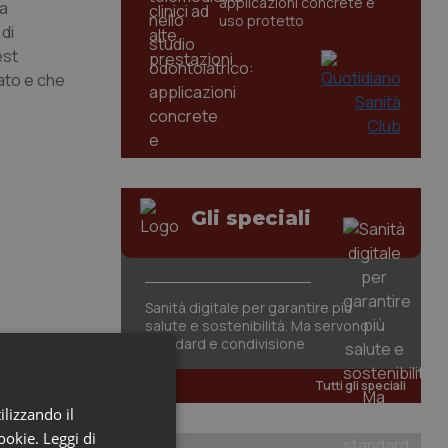
applicazioni concrete e
la
uso protetto
 di
est
uato e che
Gli speciali
Sanità digitale per garantire più
salute e sostenibilità. Ma servono
standard e condivisione
Tutti gli speciali
ilizzando il
cookie.
Leggi di