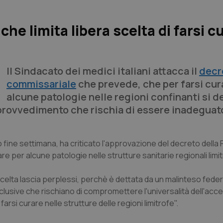
he limita libera scelta di farsi c
Il Sindacato dei medici italiani attacca il
decr
commissariale
che prevede, che per farsi cur
alcune patologie nelle regioni confinanti si 
n provvedimento che rischia di essere inadeguat
o fine settimana, ha criticato l'approvazione del decreto della
rare per alcune patologie nelle strutture sanitarie regionali limi
scelta lascia perplessi, perchè è dettata da un malinteso fede
sclusive che rischiano di compromettere l'universalità dell'acc
 farsi curare nelle strutture delle regioni limitrofe".