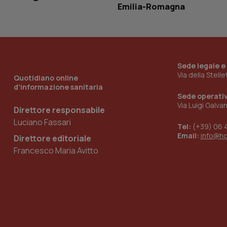
Emilia-Romagna
_ga_KM60CM4NPH
Sede legale e
Nome
Via della Stell
Nome
Quotidiano online
VISITOR_INFO1_LIV
d'informazione sanitaria
_ga_0VMQEQKQ1N
Sede operati
Via Luigi Galva
Direttore responsabile
Luciano Fassari
Tel:
(+39) 06 
__Secure-YNID
Email:
info@h
Direttore editoriale
Francesco Maria Avitto
YSC
__Secure-
ROLLOUT_TOKEN
tracking-sites-