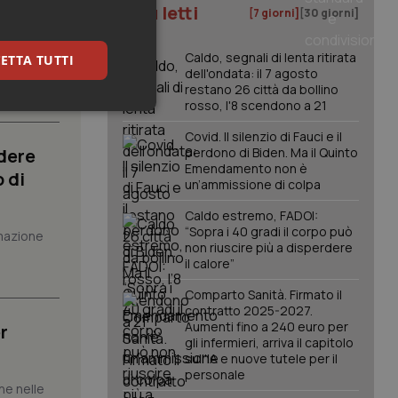
atrix.
I più letti
[7 giorni]
[30 giorni]
Caldo, segnali di lenta ritirata
ETTA TUTTI
to al
dell'ondata: il 7 agosto
restano 26 città da bollino
rosso, l'8 scendono a 21
keting
Covid. Il silenzio di Fauci e il
dere
perdono di Biden. Ma il Quinto
Emendamento non è
 di
un’ammissione di colpa
Caldo estremo, FADOI:
“Sopra i 40 gradi il corpo può
mazione
non riuscire più a disperdere
il calore”
igazione sulle pagine
kie.
Comparto Sanità. Firmato il
contratto 2025-2027.
Aumenti fino a 240 euro per
r
er memorizzare le
gli infermieri, arriva il capitolo
utente per la loro
sull'IA e nuove tutele per il
 dati sul consenso
personale
itiche e
che nelle
tendo che le loro