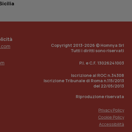
tato di accesso per
Sicilia
a Google Analytics
sione.
icità
Copyright 2013-2026 © Homnya Srl
.com
 tenere traccia
Tutti i diritti sono riservati
i Youtube incorporati
tics per mantenere
tore del sito web sta
om
ell'interfaccia di
P.I. e C.F. 13026241003
Iscrizione al ROC n.34308
 tenere traccia
i Youtube incorporati
Iscrizione Tribunale di Roma n.115/2013
tore del sito web sta
del 22/05/2013
ell'interfaccia di
Riproduzione riservata
 tenere traccia
Privacy Policy
r la gestione
Cookie Policy
one dell’esperienza
Accessibilità
e per abilitare il