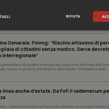
armaci. Dal Ministero le istruzioni per il Data M
 2027 l’adeguamento dei sistemi
RIFIUTA
TAGLI
ACC
struzioni operative fornite dal Ministero della Salute per l'adeguamen
lità del farmaco basato sull'identificativo univoco Data Matrix. Il
sari
Statistici
Mar
na Generale. Fimmg: “Rischio altissimo di per
igliaia di cittadini senza medico. Serve decreto
a interregionale”
permetterci di perdere neanche una sola borsa destinata alla For
Necessari
Statistici
Marketing
ale. Questo è un tema che Ministro della Salute, il Presidente della
tribuiscono a rendere fruibile il sito web abilitandone funzionalità di base quali la nav
protette del sito. Il sito web non è in grado di funzionare correttamente senza questi coo
Fornitore
/
Dominio
Scadenza
Descrizione
a linea anche d’estate. Da Fofi il vademecum pe
METADATA
5 mesi 4
Questo cookie viene utilizzato p
YouTube
zza
settimane
scelte di consenso e privacy dell'
.youtube.com
interazione con il sito. Registra i
del visitatore riguardo a varie pol
vo, i farmacisti restano al fianco dei cittadini, sia nei centri urbani 
impostazioni sulla privacy, garan