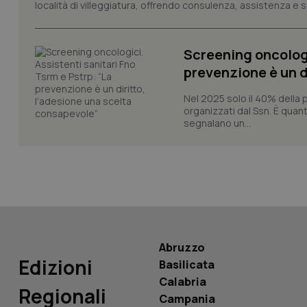
località di villeggiatura, offrendo consulenza, assistenza e se
CookieScriptConse
Screening oncologi
prevenzione è un d
tracking-sites-ironf
tracking-enable
Nel 2025 solo il 40% della 
organizzati dal Ssn. È quan
tracking-sites-ironf
segnalano un...
session-id
_ga
Abruzzo
PHPSESSID
Edizioni
Basilicata
Calabria
Regionali
Campania