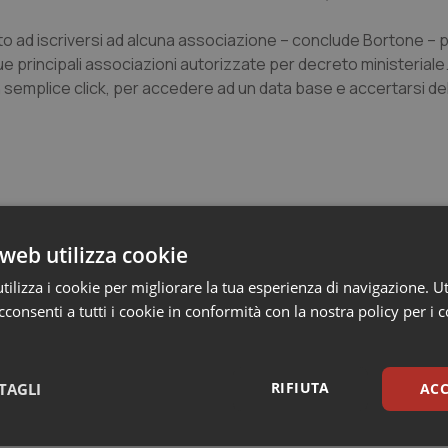
ato ad iscriversi ad alcuna associazione – conclude Bortone –
due principali associazioni autorizzate per decreto ministeriale.
 semplice click, per accedere ad un data base e accertarsi dell
web utilizza cookie
ilizza i cookie per migliorare la tua esperienza di navigazione. Ut
ro con i farmacisti per elaborare una proposta”
consenti a tutti i cookie in conformità con la nostra policy per i 
denti domestici
RIFIUTA
TAGLI
ACC