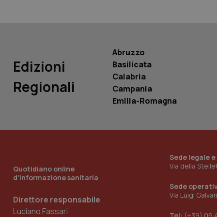
Nome
Nome
VISITOR_INFO1_LIV
_ga_0VMQEQKQ1N
Abruzzo
Edizioni
__Secure-YNID
Basilicata
Calabria
Regionali
Campania
Emilia-Romagna
YSC
__Secure-
ROLLOUT_TOKEN
tracking-sites-
Sede legale e
ironfish-tracking-
Via della Stell
named-enable
Quotidiano online
d'informazione sanitaria
Sede operati
Via Luigi Galva
Direttore responsabile
Luciano Fassari
Tel:
(+39) 06 