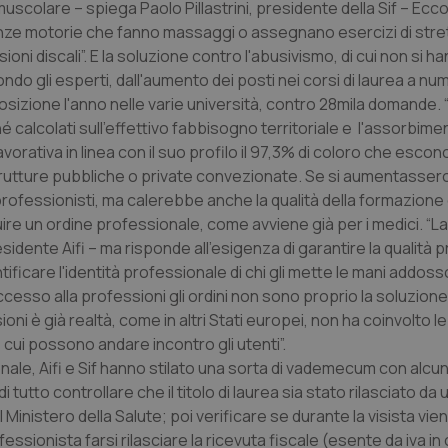
uscolare – spiega Paolo Pillastrini, presidente della Sif – Ec
scienze motorie che fanno massaggi o assegnano esercizi di str
 discali”. E la soluzione contro l'abusivismo, di cui non si ha
o gli esperti, dall'aumento dei posti nei corsi di laurea a nu
disposizione l'anno nelle varie università, contro 28mila domande. 
hé calcolati sull'effettivo fabbisogno territoriale e l'assorbime
rativa in linea con il suo profilo il 97,3% di coloro che escon
a strutture pubbliche o private convezionate. Se si aumentassero
rofessionisti, ma calerebbe anche la qualità della formazione 
uire un ordine professionale, come avviene già per i medici. “L
idente Aifi – ma risponde all'esigenza di garantire la qualità 
ficare l'identità professionale di chi gli mette le mani addosso”
'accesso alla professioni gli ordini non sono proprio la soluzione
oni è già realtà, come in altri Stati europei, non ha coinvolto l
li, cui possono andare incontro gli utenti”.
sionale, Aifi e Sif hanno stilato una sorta di vademecum con alcun
i tutto controllare che il titolo di laurea sia stato rilasciato da 
al Ministero della Salute; poi verificare se durante la visista vie
ssionista farsi rilasciare la ricevuta fiscale (esente da iva in 