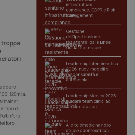
infrastrutture,
compliance, GDPR e Risk
management
Gestione
dell'Ipertensione
a troppa
resistente: dalle Linee
Guida alle terapie
o
innovative
peratori
Leadership Infermieristica
2026: nuovi modelli di
responsabilità e
autonomia
vrebbero
 100-120mila,
Leadership Medica 2026:
l trainer
guidare team clinici ad
alte prestazioni
n tipo di
'ultim'ora
dei loro
AI e telemedicina nello
studio odontoiatrico: