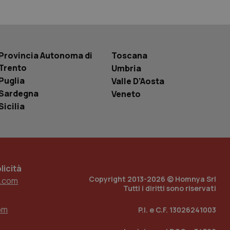
 tenere traccia
i Youtube incorporati
tics per mantenere
tore del sito web sta
ell'interfaccia di
Provincia Autonoma di
Toscana
 tenere traccia
Trento
Umbria
i Youtube incorporati
Puglia
Valle D’Aosta
tore del sito web sta
ell'interfaccia di
Sardegna
Veneto
Sicilia
 tenere traccia
r la gestione
one dell’esperienza
e per abilitare il
icità
loggato con identity
Copyright 2013-2026 © Homnya Srl
.com
Tutti i diritti sono riservati
om
P.I. e C.F. 13026241003