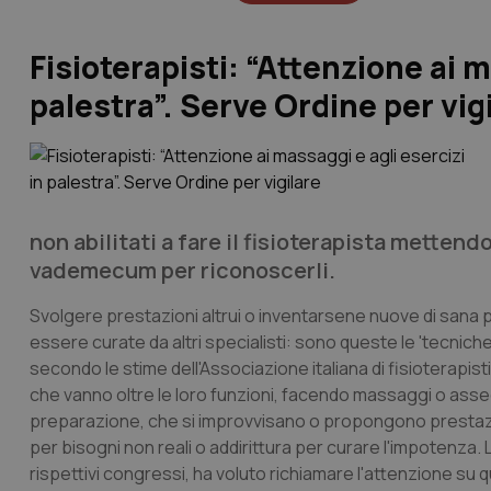
Fisioterapisti: “Attenzione ai m
palestra”. Serve Ordine per vig
non abilitati a fare il fisioterapista mettend
vademecum per riconoscerli.
Svolgere prestazioni altrui o inventarsene nuove di sana 
essere curate da altri specialisti: sono queste le 'tecniche'
secondo le stime dell'Associazione italiana di fisioterapisti
che vanno oltre le loro funzioni, facendo massaggi o asseg
preparazione, che si improvvisano o propongono prestazion
per bisogni non reali o addirittura per curare l'impotenza. L'Aif
rispettivi congressi, ha voluto richiamare l'attenzione s