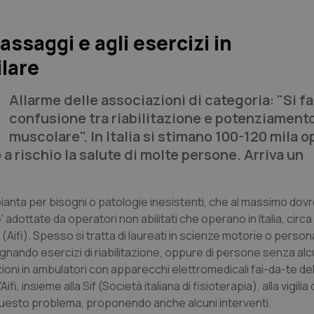
assaggi e agli esercizi in
ilare
Allarme delle associazioni di categoria: "Si f
confusione tra riabilitazione e potenziament
muscolare". In Italia si stimano 100-120 mila o
o a rischio la salute di molte persone. Arriva un
pianta per bisogni o patologie inesistenti, che al massimo do
 adottate da operatori non abilitati che operano in Italia, circa
 (Aifi). Spesso si tratta di laureati in scienze motorie o persona
nando esercizi di riabilitazione, oppure di persone senza alcu
i in ambulatori con apparecchi elettromedicali fai-da-te dell
i, insieme alla Sif (Società italiana di fisioterapia), alla vigilia 
u questo problema, proponendo anche alcuni interventi.