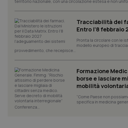
territorio nazionale, con una circolazione estesa e non uniform
tracking-enable
tracking-sites-ironf
session-id
Tracciabilità dei f
Entro l’8 febbraio
_ga
Pronta la circolare con le i
modello europeo di tracciabi
provvedimento, che recepisce...
Formazione Medici
PHPSESSID
borse e lasciare m
mobilità volontari
“Come Paese non possiamo 
specifica in medicina gener
_ga_KM60CM4NPH
Conferenza...