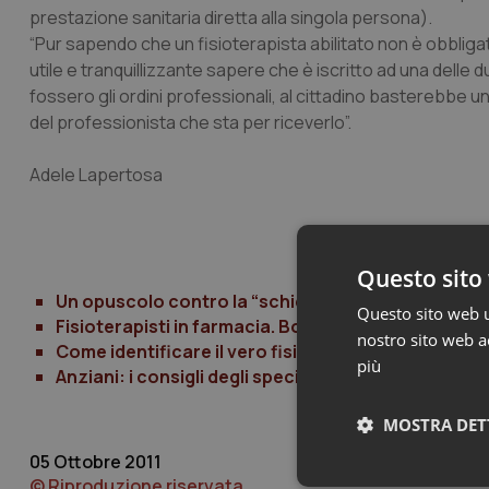
prestazione sanitaria diretta alla singola persona).
“Pur sapendo che un fisioterapista abilitato non è obblig
utile e tranquillizzante sapere che è iscritto ad una delle 
fossero gli ordini professionali, al cittadino basterebbe un
del professionista che sta per riceverlo”.
Adele Lapertosa
Questo sito 
Un opuscolo contro la “schiena curva” a scuola
Questo sito web ut
Fisioterapisti in farmacia. Bortone (Aifi): “Al lavo
nostro sito web ac
Come identificare il vero fisioterapista
più
Anziani: i consigli degli specialisti per evitare inci
MOSTRA DET
05 Ottobre 2011
© Riproduzione riservata