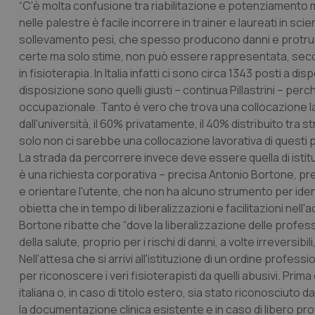
“C'è molta confusione tra riabilitazione e potenziamento m
nelle palestre è facile incorrere in trainer e laureati in 
sollevamento pesi, che spesso producono danni e protrusioni
certe ma solo stime, non può essere rappresentata, second
in fisioterapia. In Italia infatti ci sono circa 1343 posti a 
disposizione sono quelli giusti – continua Pillastrini – perc
occupazionale. Tanto è vero che trova una collocazione lavo
dall'università, il 60% privatamente, il 40% distribuito tr
solo non ci sarebbe una collocazione lavorativa di questi p
La strada da percorrere invece deve essere quella di istit
è una richiesta corporativa – precisa Antonio Bortone, pres
e orientare l'utente, che non ha alcuno strumento per identi
obietta che in tempo di liberalizzazioni e facilitazioni nell
Bortone ribatte che “dove la liberalizzazione delle professi
della salute, proprio per i rischi di danni, a volte irreversibi
Nell'attesa che si arrivi all'istituzione di un ordine profes
per riconoscere i veri fisioterapisti da quelli abusivi. Prima d
italiana o, in caso di titolo estero, sia stato riconosciuto d
la documentazione clinica esistente e in caso di libero profe