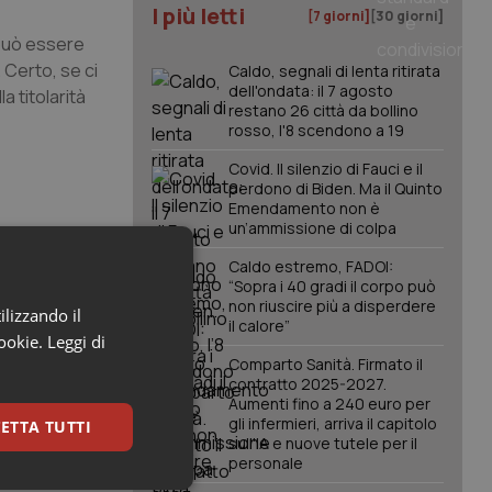
I più letti
[7 giorni]
[30 giorni]
 può essere
 Certo, se ci
Caldo, segnali di lenta ritirata
dell'ondata: il 7 agosto
a titolarità
restano 26 città da bollino
rosso, l'8 scendono a 19
Covid. Il silenzio di Fauci e il
perdono di Biden. Ma il Quinto
Emendamento non è
un’ammissione di colpa
Caldo estremo, FADOI:
“Sopra i 40 gradi il corpo può
non riuscire più a disperdere
ilizzando il
il calore”
cookie.
Leggi di
Comparto Sanità. Firmato il
contratto 2025-2027.
Aumenti fino a 240 euro per
gli infermieri, arriva il capitolo
ETTA TUTTI
sull'IA e nuove tutele per il
personale