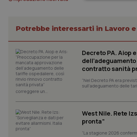
Neces
Potrebbe interessarti in Lavoro e
Decreto PA. Aiop 
I cookie necessari con
dell’adeguamento d
e l'accesso alle aree 
contratto sanità p
Nome
VISITOR_PRIVACY_
“Nel Decreto PA era previst
sull'adeguamento delle tar
correggere un...
CookieScriptConse
West Nile. Rete Izs
pronta”
“La stagione 2026 conferma
tracking-sites-ironf