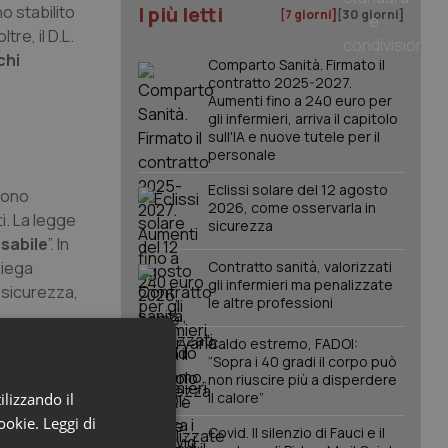
o stabilito
I più letti
[7 giorni]
[30 giorni]
re, il D.L.
chi
Comparto Sanità. Firmato il
contratto 2025-2027.
Aumenti fino a 240 euro per
gli infermieri, arriva il capitolo
sull'IA e nuove tutele per il
personale
Eclissi solare del 12 agosto
evono
2026, come osservarla in
i. La legge
sicurezza
nsabile
”. In
iega
Contratto sanità, valorizzati
gli infermieri ma penalizzate
i sicurezza,
le altre professioni
Caldo estremo, FADOI:
“Sopra i 40 gradi il corpo può
non riuscire più a disperdere
il calore”
ilizzando il
egnalare le
cookie.
Leggi di
venzione e
Covid. Il silenzio di Fauci e il