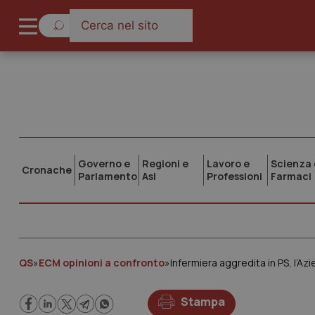
Governo e
Regioni e
Lavoro e
Scienza 
Cronache
Parlamento
Asl
Professioni
Farmaci
QS
»
ECM opinioni a confronto
»
Infermiera aggredita in PS, l’Az
Stampa