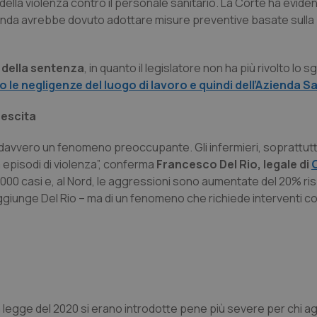
lla violenza contro il personale sanitario. La Corte ha evide
ienda avrebbe dovuto adottare misure preventive basate sulla 
 della sentenza
, in quanto il legislatore non ha più rivolto lo 
o le negligenze del luogo di lavoro e quindi dell’Azienda Sa
rescita
davvero un fenomeno preoccupante. Gli infermieri, soprattutt
episodi di violenza”, conferma
Francesco Del Rio, legale di
5.000 casi e, al Nord, le aggressioni sono aumentate del 20% ri
 aggiunge Del Rio – ma di un fenomeno che richiede interventi c
a legge del 2020 si erano introdotte pene più severe per chi 