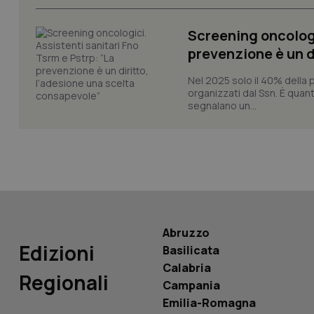
_ga_KM60CM4NPH
Screening oncologi
prevenzione è un d
Nel 2025 solo il 40% della 
Nome
organizzati dal Ssn. È quan
Nome
segnalano un...
VISITOR_INFO1_LIV
_ga_0VMQEQKQ1N
__Secure-YNID
YSC
Abruzzo
Edizioni
Basilicata
__Secure-
Calabria
ROLLOUT_TOKEN
Regionali
Campania
tracking-sites-
Emilia-Romagna
ironfish-tracking-