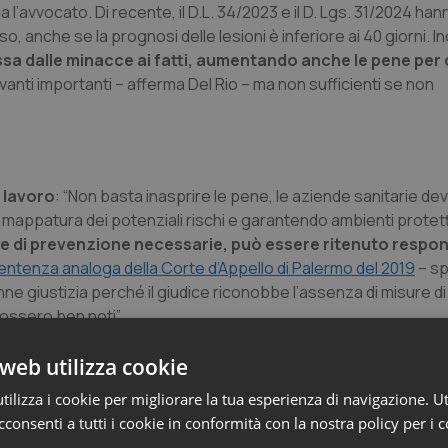
’avvocato. Di recente, il D.L. 34/2023 e il D. Lgs. 31/2024 hann
anche se la prognosi delle lesioni è inferiore ai 40 giorni. Inolt
assa dalle minacce ai fatti, aumentando anche le pene per 
vanti importanti – afferma Del Rio – ma non sufficienti se non
i lavoro
: “Non basta inasprire le pene, le aziende sanitarie d
di mappatura dei potenziali rischi e garantendo ambienti protett
ure di prevenzione necessarie, può essere ritenuto respo
entenza analoga della Corte d’Appello di Palermo del 2019
– sp
nne giustizia perché il giudice riconobbe l’assenza di misure d
ossero ben noti”.
Aziende
web utilizza cookie
ilizza i cookie per migliorare la tua esperienza di navigazione. Ut
 da parte degli operatori sanitari
: “Devono continuare a s
consenti a tutti i cookie in conformità con la nostra policy per i 
are quei presidi amministrativi utili a garantire un’efficace pre