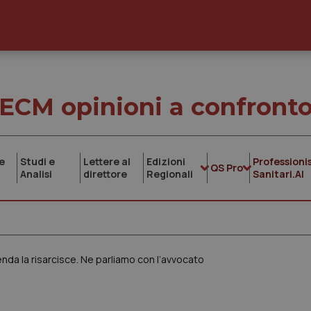
ECM opinioni a confront
e
Studi e
Lettere al
Edizioni
Professionis
QS Pro
Analisi
direttore
Regionali
Sanitari.AI
ienda la risarcisce. Ne parliamo con l’avvocato