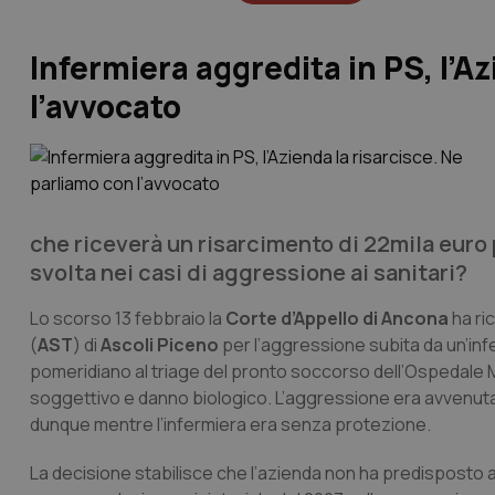
Infermiera aggredita in PS, l’A
l’avvocato
che riceverà un risarcimento di 22mila euro
svolta nei casi di aggressione ai sanitari?
Lo scorso 13 febbraio la
Corte d’Appello di Ancona
ha ric
(
AST
) di
Ascoli Piceno
per l’aggressione subita da un’infe
pomeridiano al triage del pronto soccorso dell’Ospedale M
soggettivo e danno biologico. L’aggressione era avvenuta all
dunque mentre l’infermiera era senza protezione.
La decisione stabilisce che l’azienda non ha predisposto a