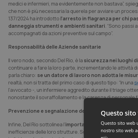
medici e infermieri, ma evidentemente non bastava”, spiega l
che non è più necessaria la querela per avviare un processo, 
137/2024 ha introdotto
l’arresto in flagranza per chi p
danneggia strumenti e ambienti sanitari
. “Sono passi a
accompagnati da azioni preventive sul campo”.
Responsabilità delle Aziende sanitarie
Il vero nodo, secondo Del Rio, è la
sicurezza nei luoghi d
continuare a fare la loro parte, incrementando le attività 
parla chiaro:
se un datore di lavoro non adotta le mis
realtà, non si tratta del primo caso di questo tipo: “In una
s
l’avvocato -, un infermiere aggredito durante il triage otte
nonostante il sovraffollamento e la carenza di personale f
Prevenzione e segnalazione delle inefficienze delle 
Questo sito 
Questo sito web ut
Infine, Del Rio sottolinea l’
importanza della segnalazione
nostro sito web ac
inefficienze delle loro strutture. Solo così si possono attiv
più