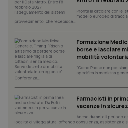
Entro l’8 febbraio
CookieScriptConse
Pronta la circolare con le i
modello europeo di tracciabi
provvedimento, che recepisce...
tracking-sites-ironf
tracking-enable
Formazione Medici
tracking-sites-ironf
borse e lasciare m
session-id
mobilità volontari
_ga
“Come Paese non possiamo 
specifica in medicina gener
Conferenza...
Farmacisti in prim
PHPSESSID
vacanze in sicure
Anche durante il periodo esti
località di villeggiatura, offrendo consulenza, assistenza e se