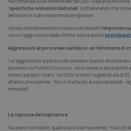
raccomandazione ministeriale del 2007 sulla prevenzione de
“
specifiche omissioni datoriali
”, sottolineando che l’az
del lavoro e sulle esperienze pregresse.
I sindacati infermieristici hanno sottolineato
l’importanza
verso l’aggressore della vittima, ma ha anche
sottolineat
Aggressioni al personale sanitario: un fenomeno in c
“Le aggressioni al personale sanitario stanno diventando 
lavorano nei Pronto Soccorso, sono sempre più esposti a 
numeri parlano chiaro: nel 2024 si sono registrati più di 2
all’anno precedente. “Non si tratta più di episodi isolati –
immediati”.
La risposta del legislatore
Sul piano normativo, qualcosa si sta muovendo. “Già con l