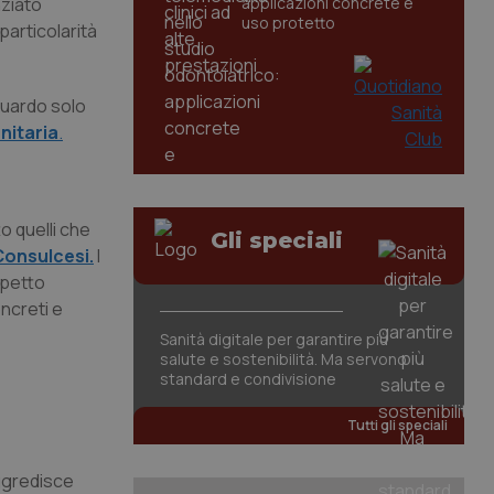
nziato
applicazioni concrete e
uso protetto
particolarità
sguardo solo
nitaria
.
o quelli che
Gli speciali
Consulcesi.
I
spetto
oncreti e
Sanità digitale per garantire più
salute e sostenibilità. Ma servono
standard e condivisione
Tutti gli speciali
aggredisce