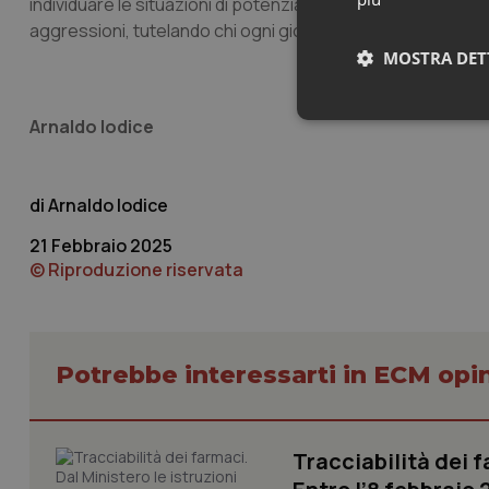
individuare le situazioni di potenziale rischio”. L’obiettivo 
aggressioni, tutelando chi ogni giorno lavora per la salute d
MOSTRA DET
Neces
Arnaldo Iodice
Arnaldo Iodice
21 Febbraio 2025
© Riproduzione riservata
I cookie necessari con
e l'accesso alle aree 
Nome
Potrebbe interessarti in ECM opi
VISITOR_PRIVACY_
Tracciabilità dei f