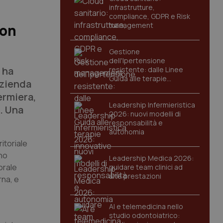
infrastrutture,
compliance, GDPR e Risk
management
con
Gestione
dell'Ipertensione
 ha
resistente: dalle Linee
Guida alle terapie
Azienda
innovative
ermiera,
Leadership Infermieristica
. Una
2026: nuovi modelli di
responsabilità e
autonomia
itoriale
rno
Leadership Medica 2026:
orale
guidare team clinici ad
alte prestazioni
rna, e
AI e telemedicina nello
studio odontoiatrico: