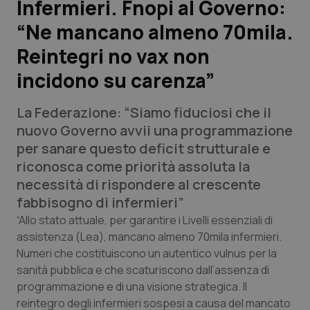
Infermieri. Fnopi al Governo:
“Ne mancano almeno 70mila.
Scienza e Farmaci
Reintegri no vax non
Studi e Analisi
incidono su carenza”
Lettere al direttore
La Federazione: “Siamo fiduciosi che il
nuovo Governo avvii una programmazione
Edizioni Regionali
per sanare questo deficit strutturale e
riconosca come priorità assoluta la
QS Pro
necessità di rispondere al crescente
fabbisogno di infermieri”
Professionisti Sanitari.AI
“Allo stato attuale, per garantire i Livelli essenziali di
assistenza (Lea), mancano almeno 70mila infermieri.
Abruzzo
QS Pro Gold
Numeri che costituiscono un autentico vulnus per la
sanità pubblica e che scaturiscono dall’assenza di
QS Club
Newsletter
Basilicata
Artrite & artrosi
programmazione e di una visione strategica. Il
reintegro degli infermieri sospesi a causa del mancato