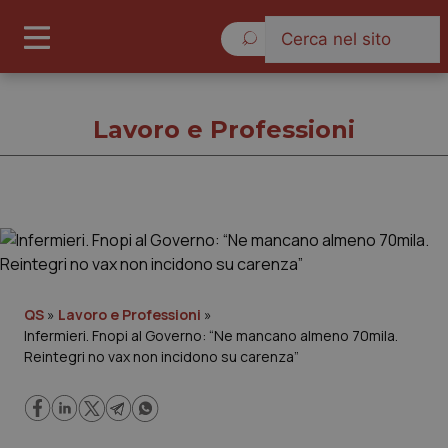
Domenica 9 Agosto 2026
Lavoro e Professioni
Lavoro e Professioni
Cronache
QS
»
Lavoro e Professioni
»
Infermieri. Fnopi al Governo: “Ne mancano almeno 70mila.
Governo e Parlamento
Reintegri no vax non incidono su carenza”
Regioni e Asl
Lavoro e Professioni