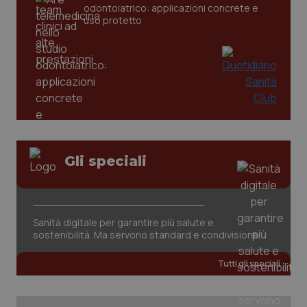
odontoiatrico: applicazioni concrete e
uso protetto
CookieScriptConsent
5 mesi
CookieScript
Gli speciali
settim
www.quotidianosanita.it
Sanità digitale per garantire più salute e
sostenibilità. Ma servono standard e condivisione
Tutti gli speciali