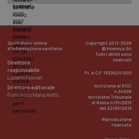
Quotidiano online
Copyright 2013-2026
d'informazione sanitaria
© Homnya Srl
Tutti i diritti sono
riservati
Direttore
responsabile
P.I. e C.F. 13026241003
Luciano Fassari
Iscrizione al ROC
Direttore editoriale
n.34308
Francesco Maria Avitto
PHPSESSID
Sessio
PHP.net
Iscrizione Tribunale
www.quotidianosanita.it
di Roma n.115/2013
del 22/05/2013
Riproduzione
riservata