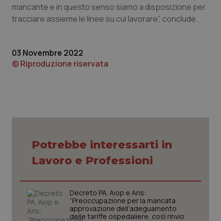
mancante e in questo senso siamo a disposizione per
Piemonte
HIV
tracciare assieme le linee su cui lavorare”, conclude.
Provincia Autonoma di Bolzano
Infezioni & Febbre
03 Novembre 2022
© Riproduzione riservata
Provincia Autonoma di Trento
Ipertensione & Scompenso
Puglia
Malattie rare
Sardegna
Malattia di Crohn & Rettocolite Ulcerosa
Potrebbe interessarti in
Sicilia
Neuroscienze & patologie neurodegenerative
Lavoro e Professioni
Toscana
Obesità
Decreto PA. Aiop e Aris:
Umbria
Oftalmologia
“Preoccupazione per la mancata
approvazione dell’adeguamento
delle tariffe ospedaliere, così rinvio