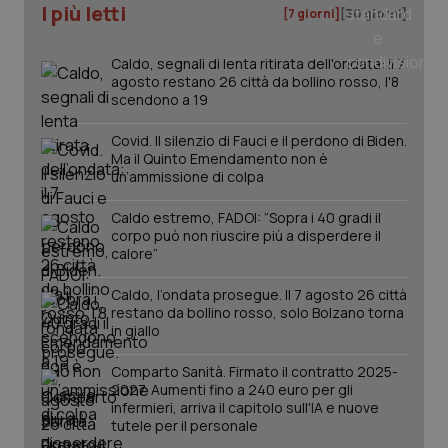
I più letti
[7 giorni]
[30 giorni]
tracking-sites-ironfish-
www.quotidianosanita.it
4
tracking-enable
settim
2 gior
Caldo, segnali di lenta ritirata dell'ondata: il 7
agosto restano 26 città da bollino rosso, l'8
scendono a 19
Covid. Il silenzio di Fauci e il perdono di Biden.
tracking-sites-ironfish-
www.quotidianosanita.it
4
session-id
settim
Ma il Quinto Emendamento non è
2 gior
un’ammissione di colpa
Caldo estremo, FADOI: “Sopra i 40 gradi il
corpo può non riuscire più a disperdere il
calore”
_ga
1 anno
Google LLC
mes
.quotidianosanita.it
Caldo, l’ondata prosegue. Il 7 agosto 26 città
restano da bollino rosso, solo Bolzano torna
in giallo
Comparto Sanità. Firmato il contratto 2025-
2027. Aumenti fino a 240 euro per gli
infermieri, arriva il capitolo sull'IA e nuove
tutele per il personale