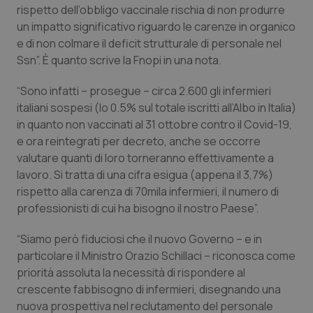
rispetto dell’obbligo vaccinale rischia di non produrre
Calabria
Asma & BPCO
un impatto significativo riguardo le carenze in organico
e di non colmare il deficit strutturale di personale nel
Campania
Car-T
Ssn”. È quanto scrive la Fnopi in una nota.
Emilia-Romagna
Colesterolo & coronaropatie
“Sono infatti – prosegue – circa 2.600 gli infermieri
italiani sospesi (lo 0.5% sul totale iscritti all’Albo in Italia)
Friuli Venezia Giulia
Dermatite Atopica
in quanto non vaccinati al 31 ottobre contro il Covid-19,
e ora reintegrati per decreto, anche se occorre
Lazio
Diabete & glucometri
valutare quanti di loro torneranno effettivamente a
lavoro. Si tratta di una cifra esigua (appena il 3,7%)
rispetto alla carenza di 70mila infermieri, il numero di
Liguria
Disturbi dell’umore
professionisti di cui ha bisogno il nostro Paese”.
Lombardia
Dolore
“Siamo però fiduciosi che il nuovo Governo – e in
particolare il Ministro Orazio Schillaci – riconosca come
Marche
Donna & Salute
priorità assoluta la necessità di rispondere al
crescente fabbisogno di infermieri, disegnando una
Molise
Epatiti
nuova prospettiva nel reclutamento del personale