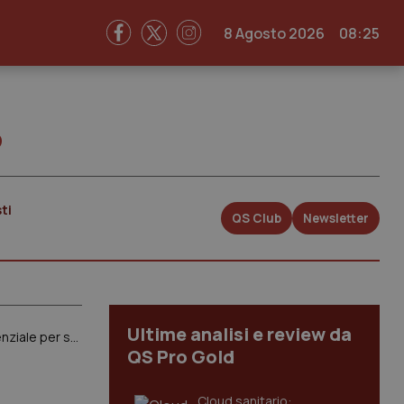
8 Agosto 2026
08:25
o
ti
QS Club
Newsletter
Ultime analisi e review da
Speciale formazione Ecm. D’Anna (Biologi): “Serve rivoluzione delle coscienze, aggiornamento essenziale per svolgere al meglio professione”
QS Pro Gold
Cloud sanitario: