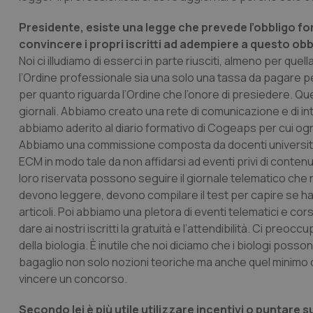
Presidente, esiste una legge che prevede l’obbligo fo
convincere i propri iscritti ad adempiere a questo ob
Noi ci illudiamo di esserci in parte riusciti, almeno per quell
l’Ordine professionale sia una solo una tassa da pagare pe
per quanto riguarda l’Ordine che l’onore di presiedere. Q
giornali. Abbiamo creato una rete di comunicazione e di int
abbiamo aderito al diario formativo di Cogeaps per cui ogni b
Abbiamo una commissione composta da docenti universitari 
ECM in modo tale da non affidarsi ad eventi privi di contenu
loro riservata possono seguire il giornale telematico che no
devono leggere, devono compilare il test per capire se 
articoli. Poi abbiamo una pletora di eventi telematici e cor
dare ai nostri iscritti la gratuità e l’attendibilità. Ci pre
della biologia. È inutile che noi diciamo che i biologi poss
bagaglio non solo nozioni teoriche ma anche quel minimo d
vincere un concorso.
Secondo lei è più utile utilizzare incentivi o puntare s