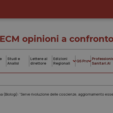
ECM opinioni a confront
e
Studi e
Lettere al
Edizioni
Professionis
QS Pro
Analisi
direttore
Regionali
Sanitari.AI