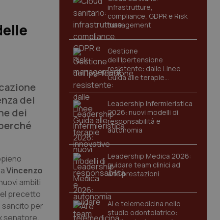
infrastrutture,
compliance, GDPR e Risk
management
delle
Gestione
dell'Ipertensione
resistente: dalle Linee
Guida alle terapie
ucazione
innovative
enza del
Leadership Infermieristica
ne dei
2026: nuovi modelli di
responsabilità e
 perché
autonomia
Leadership Medica 2026:
appieno
guidare team clinici ad
sa
Vincenzo
alte prestazioni
nuovi ambiti
del precetto
AI e telemedicina nello
 sancito per
studio odontoiatrico:
ex senatore.