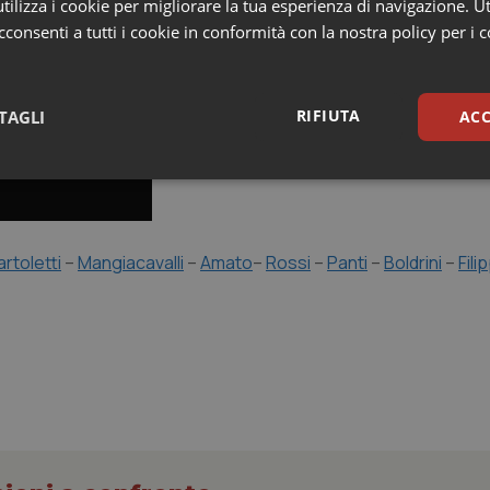
ilizza i cookie per migliorare la tua esperienza di navigazione. Ut
consenti a tutti i cookie in conformità con la nostra policy per i 
RIFIUTA
TAGLI
ACC
sari
Statistici
Mar
artoletti
–
Mangiacavalli
–
Amato
–
Rossi
–
Panti
–
Boldrini
–
Filip
Necessari
Statistici
Marketing
tribuiscono a rendere fruibile il sito web abilitandone funzionalità di base quali la nav
protette del sito. Il sito web non è in grado di funzionare correttamente senza questi coo
Fornitore
/
Dominio
Scadenza
Descrizione
METADATA
5 mesi 4
Questo cookie viene utilizzato p
YouTube
settimane
scelte di consenso e privacy dell'
.youtube.com
interazione con il sito. Registra i