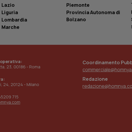
utente
Lazio
Piemonte
www.quotidianosanita.it
4
Questo cookie è impostato dall'applicazion
Liguria
Provincia Autonoma di
settimane
sistema di tracking solo in caso di utenti 
2 giorni
provider WelfareLink.
Bolzano
Lombardia
Marche
 operativa:
Coordinamento Pubbl
etta, 23, 00186 - Roma
commerciale@homnya
Redazione
va:
ni, 24, 20124 - Milano
redazione@homnya.c
45209 715
omnya.com