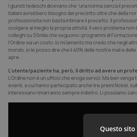
I giuristi tedeschi dicevano che “una norma senza il precet
italiani avrebbero bisogno del precetto oltre che della n
professionista non basta intimare il precetto. Il profess
svolgere al meglio la propria attività. Il vero problema no
colleghi su 55mila che seguono i programmi di Formazione 
l’Ordine sia un costo. Io mi lamento ma credo che negli altr
mondo, io le posso dire che il 40% delle nostre mail e dell
apre.
L’utente/paziente ha, però, il diritto ad avere un pro
L’Ordine non è un ufficio che eroga servizi. Ma ben venga t
eventi, a cui hanno partecipato anche tre premi Nobel, sull
interessano rimarranno sempre indietro. Li possiamo san
Questo sito 