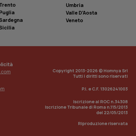
Trento
Umbria
e per abilitare il
Puglia
Valle D’Aosta
loggato con identity
Sardegna
Veneto
Sicilia
icità
Copyright 2013-2026 © Homnya Srl
.com
Tutti i diritti sono riservati
om
P.I. e C.F. 13026241003
Iscrizione al ROC n.34308
Iscrizione Tribunale di Roma n.115/2013
del 22/05/2013
Riproduzione riservata