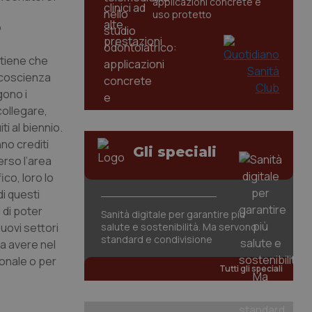
applicazioni concrete e
uso protetto
ò
ritiene che
i coscienza
gono i
collegare,
ti al biennio.
no crediti
Gli speciali
erso l’area
ico, loro lo
i questi
 di poter
Sanità digitale per garantire più
nuovi settori
salute e sostenibilità. Ma servono
standard e condivisione
na avere nel
ionale o per
Tutti gli speciali