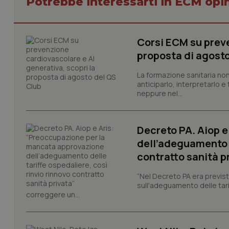
Potrebbe interessarti in ECM opi
CookieScriptConse
Corsi ECM su preve
proposta di agost
La formazione sanitaria non
tracking-sites-ironf
anticiparlo, interpretarlo e
tracking-enable
neppure nel...
tracking-sites-ironf
session-id
Decreto PA. Aiop 
_ga
dell’adeguamento d
contratto sanità p
“Nel Decreto PA era previst
sull'adeguamento delle tar
correggere un...
PHPSESSID