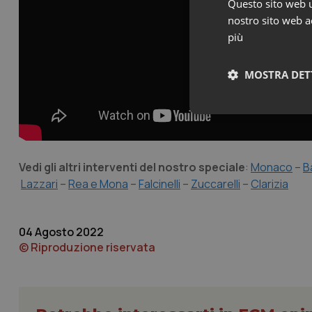
Questo sito web ut
nostro sito web ac
più
MOSTRA DET
Neces
Vedi gli altri interventi del nostro speciale
:
Monaco
–
B
Lazzari
–
Rea e Mona
–
Falcinelli
–
Zuccarelli
–
Clarizia
04 Agosto 2022
I cookie necessari con
© Riproduzione riservata
e l'accesso alle aree 
Nome
VISITOR_PRIVACY_