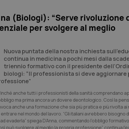
a (Biologi): “Serve rivoluzione 
nziale per svolgere al meglio
Nuova puntata della nostra inchiesta sull’ed
continua in medicina a pochi mesi dalla scad
triennio formativo con il presidente dell’Ordi
biologi: “Il professionista si deve aggiornare
professione”
ffinché anche tutti i professionisti della sanità comprendano 
 obbligo ma prima ancora un dovere deontologico. Così la pen
nvoca anche una formazione che sia più pratica e più rivolta ai 
entrare nel mondo del lavoro. “Gli italiani avrebbero bisogno 
 ad evaderla” spiega D’Anna, commentando l’obbligo formativo
sì può svolgere al meglio la propria professione”, continua l’