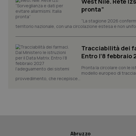
West Nile. Rete Izs
pronta”
“La stagione 2026 conferma
territorio nazionale, con una circolazione estesa e non uniform
_ga_KM60CM4NPH
Tracciabilità dei f
Entro l’8 febbraio
Nome
Nome
VISITOR_INFO1_LIV
Pronta la circolare con le i
_ga_0VMQEQKQ1N
modello europeo di tracciabi
provvedimento, che recepisce...
__Secure-YNID
YSC
__Secure-
Abruzzo
ROLLOUT_TOKEN