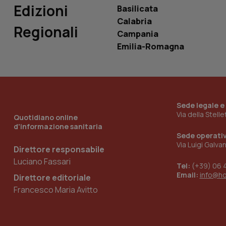
Edizioni
Basilicata
tracking-sites-
Calabria
ironfish-tracking-
Regionali
named-enable
Campania
Emilia-Romagna
Sede legale e
Via della Stell
Quotidiano online
d'informazione sanitaria
Sede operati
Via Luigi Galva
Direttore responsabile
Luciano Fassari
Tel:
(+39) 06 
Email:
info@h
Direttore editoriale
Francesco Maria Avitto