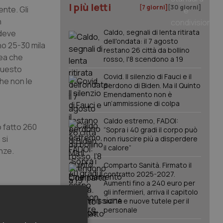
I più letti
[7 giorni]
[30 giorni]
ente. Gli
n
Caldo, segnali di lenta ritirata
 deve
dell'ondata: il 7 agosto
no 25-30 mila
restano 26 città da bollino
dea che
rosso, l'8 scendono a 19
 questo
Covid. Il silenzio di Fauci e il
che non le
perdono di Biden. Ma il Quinto
Emendamento non è
un’ammissione di colpa
Caldo estremo, FADOI:
o fatto 260
“Sopra i 40 gradi il corpo può
 si
non riuscire più a disperdere
il calore”
nze.
Comparto Sanità. Firmato il
contratto 2025-2027.
Aumenti fino a 240 euro per
gli infermieri, arriva il capitolo
sull'IA e nuove tutele per il
personale