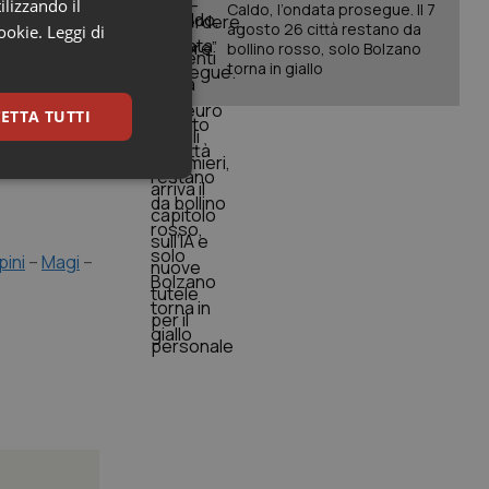
ilizzando il
Caldo, l’ondata prosegue. Il 7
agosto 26 città restano da
cookie.
Leggi di
bollino rosso, solo Bolzano
torna in giallo
ETTA TUTTI
keting
pini
–
Magi
–
igazione sulle pagine
kie.
er memorizzare le
utente per la loro
 dati sul consenso