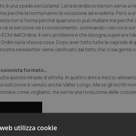
to è una spada senza lama”. Lei la brandisce ma non serve a ni
orma perché la norma hanno la vocazione ad evaderla. Però a u
ionista non si forma perché qualcuno lo può multare ma perché
n è né la sanzione né il convincimento: sommando i vari corsi so
ECM dell’Ordine. Il vero problema è che bisogna superare l’i
i Ordini sia la stessa cosa. Dopo aver fatto tutte le capriole di
e nostre newsletter viene vanificato dal fatto che ci sia gente 
fessionista formato…
utta questa miriade di attività. In quattro anni e mezzo abbiam
a nutrizione è venuto anche Valter Longo. Ma se gli iscritti non
zionare come vogliamo, ma serve una rivoluzione delle coscie
web utilizza cookie