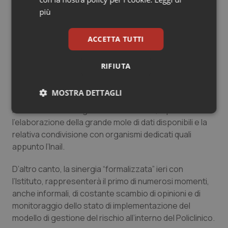
avere la componente sensibile all’argomento
dell’istituzione universitaria, nell’imprimere a tutti gli
più
studenti dei corsi di laurea della facoltà di medicina e
non solo, sin dall’inizio delle attività formative, la cultura
ACCETTA TUTTI
della prevenzione del rischio a 360 gradi, che ancora
oggi si rileva carente in una parte del mondo del lavoro.
RIFIUTA
La presenza dell’Università nel contesto Policlinico,
può costituire inoltre un elemento fondamentale per
MOSTRA DETTAGLI
l’attivazione di linee di ricerca sull’argomento stress
lavoro-correlato e gestione del rischio, e per
Necessari
Statistici
Marketing
l’elaborazione della grande mole di dati disponibili e la
relativa condivisione con organismi dedicati quali
appunto l’Inail.
D’altro canto, la sinergia “formalizzata” ieri con
l’Istituto, rappresenterà il primo di numerosi momenti,
Necessari
Statistici
Marketing
anche informali, di costante scambio di opinioni e di
monitoraggio dello stato di implementazione del
I cookie necessari contribuiscono a rendere fruibile il
sito web abilitandone funzionalità di base quali la
modello di gestione del rischio all’interno del Policlinico.
navigazione sulle pagine e l'accesso alle aree