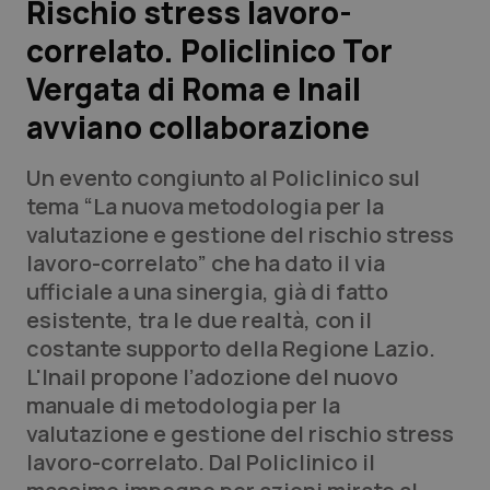
Rischio stress lavoro-
correlato. Policlinico Tor
Scienza e Farmaci
Vergata di Roma e Inail
Studi e Analisi
avviano collaborazione
Lettere al direttore
Un evento congiunto al Policlinico sul
tema “La nuova metodologia per la
Edizioni Regionali
valutazione e gestione del rischio stress
lavoro-correlato” che ha dato il via
QS Pro
ufficiale a una sinergia, già di fatto
esistente, tra le due realtà, con il
Professionisti Sanitari.AI
costante supporto della Regione Lazio.
L'Inail propone l’adozione del nuovo
Abruzzo
QS Pro Gold
manuale di metodologia per la
valutazione e gestione del rischio stress
QS Club
Newsletter
Basilicata
Artrite & artrosi
lavoro-correlato. Dal Policlinico il