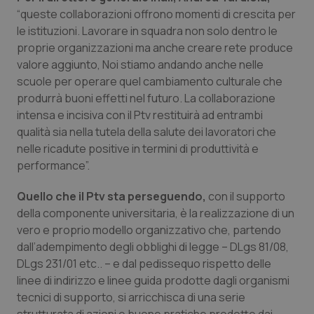
“queste collaborazioni offrono momenti di crescita per
Salute orale & impianti
le istituzioni. Lavorare in squadra non solo dentro le
proprie organizzazioni ma anche creare rete produce
Sangue & coagulazione
valore aggiunto, Noi stiamo andando anche nelle
scuole per operare quel cambiamento culturale che
Tiroide
produrrà buoni effetti nel futuro. La collaborazione
intensa e incisiva con il Ptv restituirà ad entrambi
Tumore al seno
qualità sia nella tutela della salute dei lavoratori che
nelle ricadute positive in termini di produttività e
Tumore ovarico
performance”.
Quello che il Ptv sta perseguendo,
con il supporto
Tumori del Polmone & Testa Collo
della componente universitaria, è la realizzazione di un
vero e proprio modello organizzativo che, partendo
Tumori gastrointestinali
dall’adempimento degli obblighi di legge – DLgs 81/08,
DLgs 231/01 etc.. – e dal pedissequo rispetto delle
Ulcera & Reflusso
linee di indirizzo e linee guida prodotte dagli organismi
tecnici di supporto, si arricchisca di una serie
Vaccini