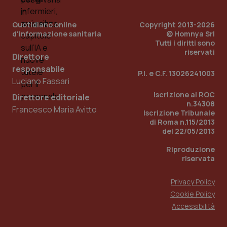
__Secure-YNID
.youtube.com
5 mesi 4
Que
settimane
imp
You
Quotidiano online
Copyright 2013-2026
ten
d'informazione sanitaria
© Homnya Srl
pre
Tutti i diritti sono
del
vid
riservati
Direttore
inco
può
responsabile
det
P.I. e C.F. 13026241003
vis
Luciano Fassari
web
uti
Iscrizione al ROC
Direttore editoriale
nuo
n.34308
ver
Francesco Maria Avitto
Iscrizione Tribunale
dell
di Roma n.115/2013
You
del 22/05/2013
YSC
Sessione
Que
Google LLC
imp
.youtube.com
Riproduzione
You
riservata
ten
vis
vid
Privacy Policy
__Secure-
.youtube.com
5 mesi 4
Que
Cookie Policy
ROLLOUT_TOKEN
settimane
imp
You
Accessibilità
ges
del
e d