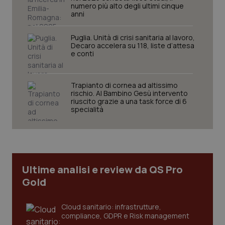
numero più alto degli ultimi cinque
anni
Puglia. Unità di crisi sanitaria al lavoro,
Decaro accelera su 118, liste d’attesa
e conti
Trapianto di cornea ad altissimo
rischio. Al Bambino Gesù intervento
riuscito grazie a una task force di 6
tracking-sites-ironfish-
www.quotidianosanita.it
4
specialità
tracking-enable
settim
2 gior
tracking-sites-ironfish-
www.quotidianosanita.it
4
Ultime analisi e review da QS Pro
session-id
settim
2 gior
Gold
Cloud sanitario: infrastrutture,
compliance, GDPR e Risk management
_ga
1 anno
Google LLC
mes
.quotidianosanita.it