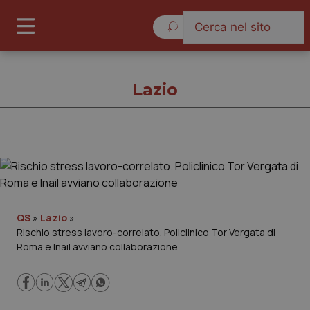
Venerdì 7 Agosto 2026
Lazio
Lazio
Cronache
QS
»
Lazio
»
Rischio stress lavoro-correlato. Policlinico Tor Vergata di
Governo e Parlamento
Roma e Inail avviano collaborazione
Regioni e Asl
Lavoro e Professioni