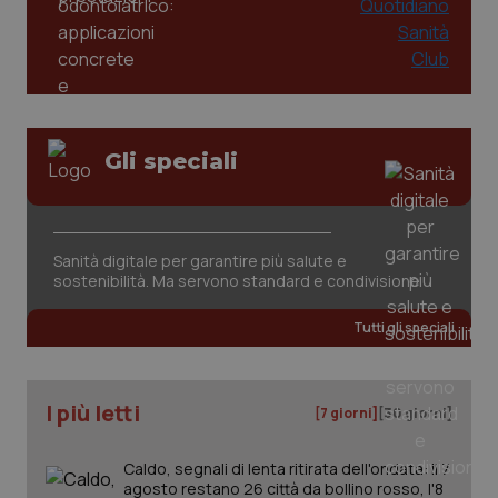
PHPSESSID
Sessio
PHP.net
www.quotidianosanita.it
Gli speciali
Sanità digitale per garantire più salute e
sostenibilità. Ma servono standard e condivisione
Tutti gli speciali
I più letti
[7 giorni]
[30 giorni]
_ga_KM60CM4NPH
.quotidianosanita.it
1 anno
Caldo, segnali di lenta ritirata dell'ondata: il 7
mes
agosto restano 26 città da bollino rosso, l'8