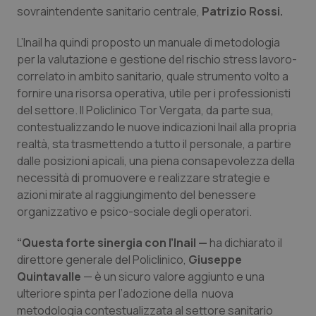
sovraintendente sanitario centrale,
Patrizio Rossi.
Piemonte
HIV
L’Inail ha quindi proposto un manuale di metodologia
per la valutazione e gestione del rischio stress lavoro-
Provincia Autonoma di Bolzano
Infezioni & Febbre
correlato in ambito sanitario, quale strumento volto a
fornire una risorsa operativa, utile per i professionisti
Provincia Autonoma di Trento
Ipertensione & Scompenso
del settore. Il Policlinico Tor Vergata, da parte sua,
contestualizzando le nuove indicazioni Inail alla propria
Puglia
Malattie rare
realtà, sta trasmettendo a tutto il personale, a partire
dalle posizioni apicali, una piena consapevolezza della
Sardegna
Malattia di Crohn & Rettocolite Ulcerosa
necessità di promuovere e realizzare strategie e
azioni mirate al raggiungimento del benessere
Sicilia
Neuroscienze & patologie neurodegenerative
organizzativo e psico-sociale degli operatori.
“Questa forte sinergia con l’Inail —
ha dichiarato il
Toscana
Obesità
direttore generale del Policlinico,
Giuseppe
Quintavalle
— è un sicuro valore aggiunto e una
Umbria
Oftalmologia
ulteriore spinta per l’adozione della nuova
metodologia contestualizzata al settore sanitario