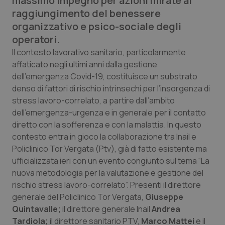
massimo impegno per azioni mirate al
Calabria
Asma & BPCO
raggiungimento del benessere
organizzativo e psico-sociale degli
Campania
Car-T
operatori.
Il contesto lavorativo sanitario, particolarmente
Emilia-Romagna
Colesterolo & coronaropatie
affaticato negli ultimi anni dalla gestione
dell’emergenza Covid-19, costituisce un substrato
Friuli Venezia Giulia
Dermatite Atopica
denso di fattori di rischio intrinsechi per l’insorgenza di
stress lavoro-correlato, a partire dall’ambito
Lazio
Diabete & glucometri
dell’emergenza-urgenza e in generale per il contatto
diretto con la sofferenza e con la malattia. In questo
contesto entra in gioco la collaborazione tra Inail e
Liguria
Disturbi dell’umore
Policlinico Tor Vergata (Ptv), già di fatto esistente ma
ufficializzata ieri con un evento congiunto sul tema “La
Lombardia
Dolore
nuova metodologia per la valutazione e gestione del
rischio stress lavoro-correlato”. Presenti il direttore
Marche
Donna & Salute
generale del Policlinico Tor Vergata,
Giuseppe
Quintavalle;
il direttore generale Inail
Andrea
Molise
Epatiti
Tardiola;
il direttore sanitario PTV,
Marco
Mattei
e il