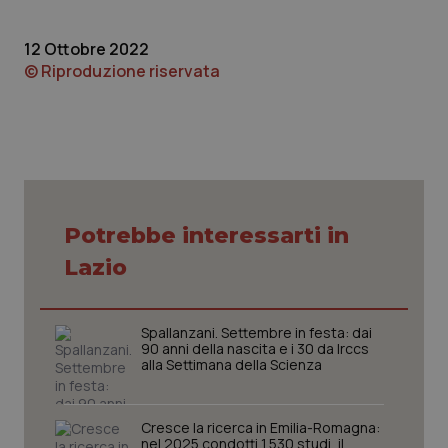
protette del sito. Il sito web non è in grado di
funzionare correttamente senza questi cookie.
12 Ottobre 2022
Nome
Fornitore
/
Dominio
Scaden
© Riproduzione riservata
VISITOR_PRIVACY_METADATA
5 mesi
YouTube
settim
.youtube.com
Potrebbe interessarti in
Lazio
Spallanzani. Settembre in festa: dai
90 anni della nascita e i 30 da Irccs
alla Settimana della Scienza
CookieScriptConsent
5 mesi
CookieScript
settim
www.quotidianosanita.it
Cresce la ricerca in Emilia-Romagna:
nel 2025 condotti 1.530 studi, il