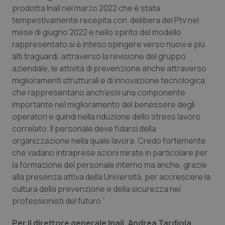
Valle D’Aosta
Oncodermatologia
prodotta Inail nel marzo 2022 che è stata
tempestivamente recepita con delibera del Ptv nel
Veneto
Oncoematologia
mese di giugno 2022 e nello spirito del modello
rappresentato si è inteso spingere verso nuovi e più
Oncologia & Nutrizione
alti traguardi, attraverso la revisione del gruppo
aziendale, le attività di prevenzione anche attraverso
Psoriasi & pelle
miglioramenti strutturali e di innovazione tecnologica,
che rappresentano anch’essi una componente
importante nel miglioramento del benessere degli
Quotidiano Cardiologia
operatori e quindi nella riduzione dello stress lavoro
correlato. Il personale deve fidarsi della
Quotidiano Chirurgia
organizzazione nella quale lavora. Credo fortemente
che vadano intraprese azioni mirate in particolare per
Quotidiano Oncologia
la formazione del personale interno ma anche, grazie
alla presenza attiva della Università, per accrescere la
Quotidiano Pediatria
cultura della prevenzione e della sicurezza nei
professionisti del futuro.”
Rene & patologie urogenitali
Per il direttore generale Inail, Andrea Tardiola,