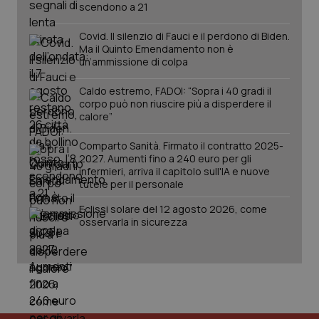
scendono a 21
Covid. Il silenzio di Fauci e il perdono di Biden.
Ma il Quinto Emendamento non è
un’ammissione di colpa
Caldo estremo, FADOI: “Sopra i 40 gradi il
corpo può non riuscire più a disperdere il
Fornitore
/
Nome
Scadenza
Descrizion
calore”
Dominio
Nome
Fornitore
/
Dominio
Scadenza
Des
_ga_0VMQEQKQ1N
.quotidianosanita.it
1 anno 1
Questo
Comparto Sanità. Firmato il contratto 2025-
mese
cookie
VISITOR_INFO1_LIVE
5 mesi 4
Que
Google LLC
2027. Aumenti fino a 240 euro per gli
viene
settimane
imp
.youtube.com
utilizzato
infermieri, arriva il capitolo sull'IA e nuove
You
da Google
ten
tutele per il personale
Analytics
pre
per
del
Eclissi solare del 12 agosto 2026, come
mantener
vid
lo stato
inco
osservarla in sicurezza
della
può
sessione.
det
vis
web
uti
nuo
ver
dell
You