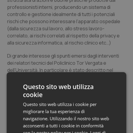
strutturata di azioni e buone pratiche prodotte dai
professionisti interni, producendo un sistema di
controllo e gestione idealmente di tutti i potenziali
rischi che possono interessare l’apparato ospedale
(dalla sicurezza sul lavoro, allo stress lavoro-
correlato, ai rischi correlati al rispetto della privacy e
alla sicurezza informatica, al rischio clinico etc…)
Di grande interesse gli spunti emersi dagli interventi
dei relatori tecnici del Policlinico Tor Vergata e
dell’Università. In particolare è stato descritto nel
dettaglio il modello di presa in carico globale della
salute dei lavoratori del Policlinico, con un’offerta
Questo sito web utilizza
dedicata – non comune nelle altre realtà – alla
cookie
valutazione e all’eventuale soddisfazione dei bisogni di
Questo sito web utilizza i cookie per
assistenza stress lavorativo-correlati.
migliorare la tua esperienza di
Nell’ambito delle prospettive, un particolare focus è
navigazione. Utilizzando il nostro sito web
stato dedicato al potenziale ruolo cruciale che può
acconsenti a tutti i cookie in conformità
con la nostra policy per i cookie.
Leggi di