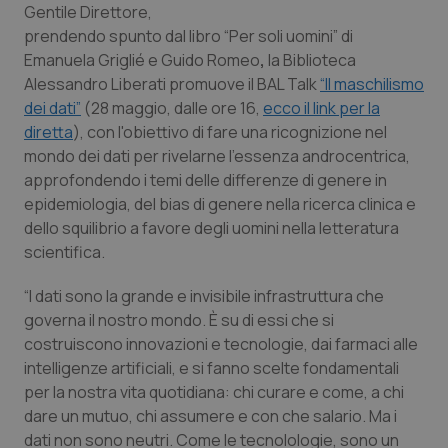
Gentile Direttore,
prendendo spunto dal libro
“Per soli uomini”
di
Scienza e Farmaci
Emanuela Griglié e Guido Romeo
,
la Biblioteca
Alessandro Liberati promuove il BAL Talk
“Il maschilismo
Studi e Analisi
dei dati”
(
28 maggio, dalle ore 16,
ecco il link per la
diretta
), con l'obiettivo di fare una ricognizione nel
Lettere al direttore
mondo dei dati per rivelarne l'essenza androcentrica,
approfondendo i temi delle differenze di genere in
Edizioni Regionali
epidemiologia, del bias di genere nella ricerca clinica e
dello squilibrio a favore degli uomini nella letteratura
scientifica.
QS Pro
“I dati sono la grande e invisibile infrastruttura che
Professionisti Sanitari.AI
governa il nostro mondo. È su di essi che si
costruiscono innovazioni e tecnologie, dai farmaci alle
Abruzzo
QS Pro Gold
intelligenze artificiali, e si fanno scelte fondamentali
per la nostra vita quotidiana: chi curare e come, a chi
QS Club
Newsletter
Basilicata
Artrite & artrosi
dare un mutuo, chi assumere e con che salario. Ma i
dati non sono neutri. Come le tecnolologie, sono un