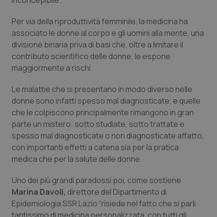
inconcepibile.
Valle D’Aosta
Oncodermatologia
Per via della riproduttività femminile, la medicina ha
Veneto
Oncoematologia
associato le donne al corpo e gli uomini alla mente, una
divisione binaria priva di basi che, oltre a limitare il
Oncologia & Nutrizione
contributo scientifico delle donne, le espone
maggiormente a rischi.
Psoriasi & pelle
Le malattie che si presentano in modo diverso nelle
donne sono infatti spesso mal diagnosticate, e quelle
Quotidiano Cardiologia
che le colpiscono principalmente rimangono in gran
parte un mistero: sotto studiate, sotto trattate e
Quotidiano Chirurgia
spesso mal diagnosticate o non diagnosticate affatto,
con importanti effetti a catena sia per la pratica
Quotidiano Oncologia
medica che per la salute delle donne.
Quotidiano Pediatria
Uno dei più grandi paradossi poi, come sostiene
Marina Davoli,
direttore del Dipartimento di
Rene & patologie urogenitali
Epidemiologia SSR Lazio “risiede nel fatto che si parli
tantissimo di medicina personalizzata, con tutti gli