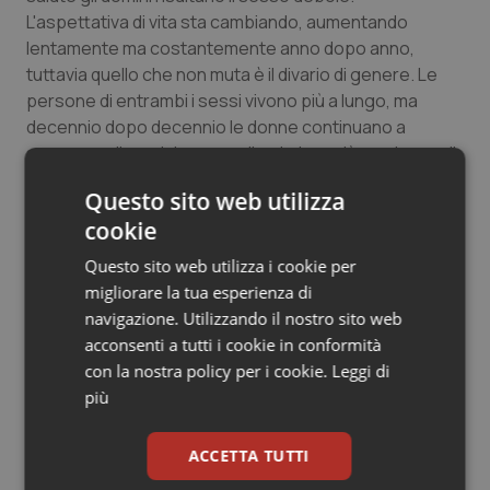
L'aspettativa di vita sta cambiando, aumentando
lentamente ma costantemente anno dopo anno,
tuttavia quello che non muta è il divario di genere. Le
persone di entrambi i sessi vivono più a lungo, ma
decennio dopo decennio le donne continuano a
superare gli uomini, con un divario ben più ampio ora di
quanto non fosse un secolo fa.
Questo sito web utilizza
“È per tutti questi motivi – sottolinea
cookie
Paola Michelozzi
del Dipartimento di Epidemiologia SSR Lazio – che i dati
Questo sito web utilizza i cookie per
sanitari (e non) debbano essere disaggregati per
migliorare la tua esperienza di
genere. Negli studi epidemiologici a dire il vero
navigazione. Utilizzando il nostro sito web
consideriamo sempre il genere (come l'età), ma
acconsenti a tutti i cookie in conformità
difficilmente siamo interessati alla modificazione
con la nostra policy per i cookie.
Leggi di
d'effetto del genere, che andrebbe valutata”.
più
Cestinare definitivamente l'impostazione
ACCETTA TUTTI
androcentrica della medicina diventa quindi
fondamentale, e finalmente si è iniziato a