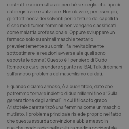
Calabria
Asma & BPCO
costrutto socio-culturale perché si sceglie che tipo di
dati registrare e utilizzare. Non rilevare, per esempio,
gli effetti nocivi dei solventi per le tinture dei capelli fa
Campania
Car-T
sì che molti tumori femminili non vengano classificati
come malattia professionale. Oppure sviluppare un
Emilia-Romagna
Colesterolo & coronaropatie
farmaco solo su animali maschi e testarlo
prevalentemente su uomini, fa inevitabilmente
Friuli Venezia Giulia
Dermatite Atopica
sottostimare le reazioni avverse alle quali sono
esposte le donne”.
Questo è il pensiero di Guido
Lazio
Diabete & glucometri
Romeo da cui si prenderà spunto nel BAL Talk di domani
sull'annoso problema del maschilismo dei dati.
Liguria
Disturbi dell’umore
E quando diciamo annoso, è a buon titolo, dato che
potremmo tornare indietro di due millenni fino a “Sulla
Lombardia
Dolore
generazione degli animali”, in cui il filosofo greco
Aristotele caratterizzò una femmina come un maschio
Marche
Donna & Salute
mutilato. Il problema principale risiede proprio nel fatto
che questa assurda convinzione abbia messo in
Molise
Epatiti
qualche modo radici nella cultura medica occidentale,