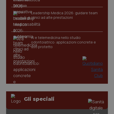
Leadership Medica 2026: guidare team
clinici ad alte prestazioni
AI e telemedicina nello studio
odontoiatrico: applicazioni concrete e
uso protetto
PHPSESSID
Sessio
PHP.net
Gli speciali
www.quotidianosanita.it