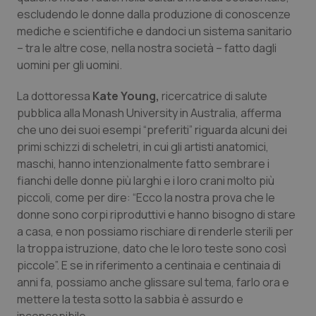
escludendo le donne dalla produzione di conoscenze
Piemonte
HIV
mediche e scientifiche e dandoci un sistema sanitario
– tra le altre cose, nella nostra società – fatto dagli
Provincia Autonoma di Bolzano
Infezioni & Febbre
uomini per gli uomini.
La dottoressa
Kate Young,
ricercatrice di salute
Provincia Autonoma di Trento
Ipertensione & Scompenso
pubblica alla Monash University in Australia, afferma
che uno dei suoi esempi “preferiti” riguarda alcuni dei
Puglia
Malattie rare
primi schizzi di scheletri, in cui gli artisti anatomici,
maschi, hanno intenzionalmente fatto sembrare i
Sardegna
Malattia di Crohn & Rettocolite Ulcerosa
fianchi delle donne più larghi e i loro crani molto più
piccoli, come per dire: “Ecco la nostra prova che le
Sicilia
Neuroscienze & patologie neurodegenerative
donne sono corpi riproduttivi e hanno bisogno di stare
a casa, e non possiamo rischiare di renderle sterili per
Toscana
Obesità
la troppa istruzione, dato che le loro teste sono così
piccole”. E se in riferimento a centinaia e centinaia di
Umbria
Oftalmologia
anni fa, possiamo anche glissare sul tema, farlo ora e
mettere la testa sotto la sabbia è assurdo e