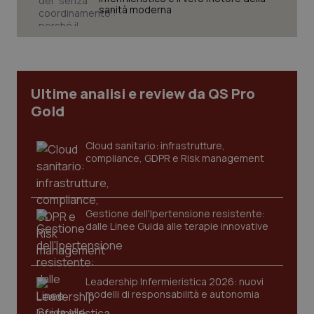
sanità moderna
tracking-sites-ironfish-
www.quotidianosanita.it
4
tracking-enable
settim
2 gior
Ultime analisi e review da QS Pro
Gold
Cloud sanitario: infrastrutture,
tracking-sites-ironfish-
www.quotidianosanita.it
4
compliance, GDPR e Risk management
session-id
settim
2 gior
Gestione dell'Ipertensione resistente:
dalle Linee Guida alle terapie innovative
_ga
1 anno
Google LLC
mes
.quotidianosanita.it
Leadership Infermieristica 2026: nuovi
modelli di responsabilità e autonomia