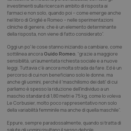
investimenti sulla ricerca in ambito di risposta ai
Salute orale & impianti
farmaci e non solo, quando poi – come emerge anche
nel libro di Griglié e Romeo – nelle sperimentazioni
Sangue & coagulazione
cliniche di genere, che è un elemento determinante
della risposta, non viene di fatto considerato”.
Tiroide
Oggi un po' le cose stanno iniziando a cambiare, come
Tumore al seno
sottilinea ancora
Guido Romeo
,
“grazie a maggiore
sensibilità, un'aumentata richiesta sociale e a nuove
Tumore ovarico
leggi. Tuttavia c'è ancora molta strada da fare. Ed è un
percorso di cui non beneficiano solo le donne, ma
anche gli uomini, perché il 'maschilismo dei dati' di cui
Tumori del Polmone & Testa Collo
parliamo è spesso la riduzione dell'individuo a un
maschio standard di 1,80 metri e 75 kg, come lo voleva
Tumori gastrointestinali
Le Corbusier, molto poco rappresentativo non solo
della variabilità femminile ma anche di quella maschile”.
Ulcera & Reflusso
Eppure, sempre paradossalmente, quando si tratta di
Vaccini
salute gli uomini risultano il sesso debole.