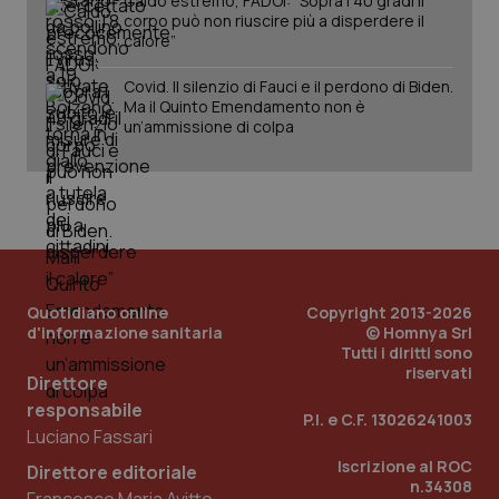
Caldo estremo, FADOI: “Sopra i 40 gradi il
corpo può non riuscire più a disperdere il
calore”
Fornitore
/
Nome
Scadenza
Descrizion
Dominio
Nome
Fornitore
/
Dominio
Scadenza
Des
Covid. Il silenzio di Fauci e il perdono di Biden.
_ga_0VMQEQKQ1N
.quotidianosanita.it
1 anno 1
Questo
Ma il Quinto Emendamento non è
mese
cookie
VISITOR_INFO1_LIVE
5 mesi 4
Que
Google LLC
un’ammissione di colpa
viene
settimane
imp
.youtube.com
utilizzato
You
da Google
ten
Analytics
pre
per
del
mantener
vid
lo stato
inco
della
può
sessione.
det
vis
web
uti
Quotidiano online
Copyright 2013-2026
nuo
d'informazione sanitaria
© Homnya Srl
ver
dell
Tutti i diritti sono
You
riservati
Direttore
__Secure-YNID
.youtube.com
5 mesi 4
Que
responsabile
settimane
imp
P.I. e C.F. 13026241003
You
Luciano Fassari
ten
pre
Iscrizione al ROC
Direttore editoriale
del
n.34308
vid