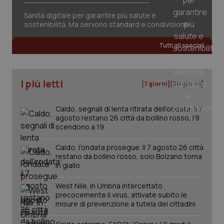
Sanità digitale per garantire più salute e
sostenibilità. Ma servono standard e condivisione
Tutti gli speciali
I più letti
[7 giorni]
[30 giorni]
Caldo, segnali di lenta ritirata dell'ondata: il 7
agosto restano 26 città da bollino rosso, l'8
scendono a 19
Caldo, l’ondata prosegue. Il 7 agosto 26 città
_ga_KM60CM4NPH
.quotidianosanita.it
1 anno
restano da bollino rosso, solo Bolzano torna
mes
in giallo
West Nile. In Umbria intercettato
precocemente il virus, attivate subito le
misure di prevenzione a tutela dei cittadini