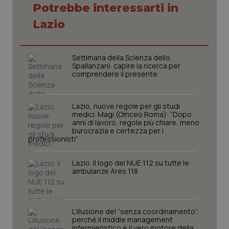
Potrebbe interessarti in
Lazio
Settimana della Scienza dello
Spallanzani: capire la ricerca per
comprendere il presente
Lazio, nuove regole per gli studi
medici. Magi (Omceo Roma): “Dopo
anni di lavoro, regole più chiare, meno
burocrazia e certezza per i
professionisti”
CookieScriptConsent
5 mesi
CookieScript
settim
www.quotidianosanita.it
Lazio. Il logo del NUE 112 su tutte le
ambulanze Ares 118
L’illusione del “senza coordinamento”:
perché il middle management
infermieristico è il vero motore della