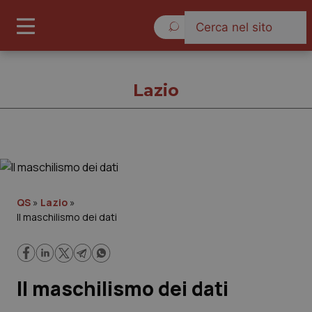
Lunedì 10 Agosto 2026
Lazio
Lazio
Cronache
QS
»
Lazio
»
Il maschilismo dei dati
Governo e Parlamento
Regioni e Asl
Il maschilismo dei dati
Lavoro e Professioni