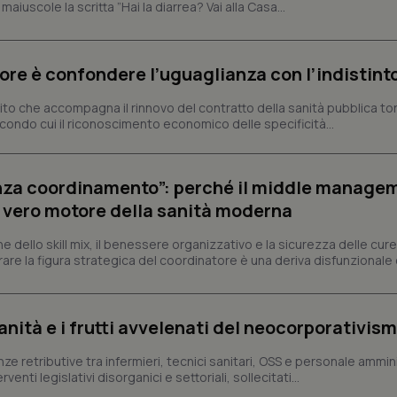
iuscole la scritta ”Hai la diarrea? Vai alla Casa...
ish-
www.quotidianosanita.it
4
Questo cookie è impostato dall'a
settimane
abilitare il sistema di tracking a
2 giorni
ish-
www.quotidianosanita.it
4
Questo cookie è impostato dall'a
rrore è confondere l’uguaglianza con l’indistint
settimane
assegnare un identificatore generi
2 giorni
ttito che accompagna il rinnovo del contratto della sanità pubblica to
1 anno 1
Questo nome di cookie è associa
Google LLC
condo cui il riconoscimento economico delle specificità...
mese
Universal Analytics, che è un a
.quotidianosanita.it
significativo del servizio di ana
utilizzato da Google. Questo cook
per distinguere utenti unici as
generato in modo casuale come i
senza coordinamento”: perché il middle manage
cliente. È incluso in ogni richiest
sito e utilizzato per calcolare i dat
il vero motore della sanità moderna
sessioni e campagne per i rapporti 
Sessione
Cookie generato da applicazioni 
PHP.net
ne dello skill mix, il benessere organizzativo e la sicurezza delle cure
linguaggio PHP. Si tratta di un id
www.quotidianosanita.it
re la figura strategica del coordinatore è una deriva disfunzionale 
generico utilizzato per mantenere 
sessione utente. Normalmente 
generato in modo casuale, il mod
utilizzato può essere specifico pe
buon esempio è mantenere uno s
sanità e i frutti avvelenati del neocorporativis
un utente tra le pagine.
.quotidianosanita.it
1 anno 1
Questo cookie viene utilizzato d
enze retributive tra infermieri, tecnici sanitari, OSS e personale ammin
mese
per mantenere lo stato della ses
enti legislativi disorganici e settoriali, sollecitati...