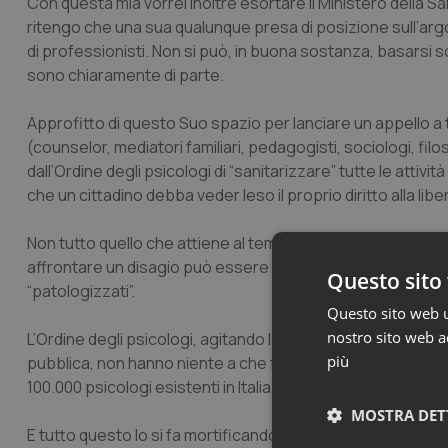
Con questa mia vorrei inoltre esortare il Ministero della 
ritengo che una sua qualunque presa di posizione sull’arg
di professionisti. Non si può, in buona sostanza, basarsi so
sono chiaramente di parte.
Approfitto di questo Suo spazio per lanciare un appello a tu
(counselor, mediatori familiari, pedagogisti, sociologi, f
dall’Ordine degli psicologi di “sanitarizzare” tutte le attiv
che un cittadino debba veder leso il proprio diritto alla libe
Non tutto quello che attiene al tema del benessere, delle r
affrontare un disagio può essere ricondotto all’ambito sani
Questo sito 
“patologizzati”.
Questo sito web ut
nostro sito web ac
L’Ordine degli psicologi, agitando lo spauracchio della sa
più
pubblica, non hanno niente a che fare. Il problema è sempr
100.000 psicologi esistenti in Italia, si tira per la giacchet
MOSTRA DET
E tutto questo lo si fa mortificando quotidianamente la serie