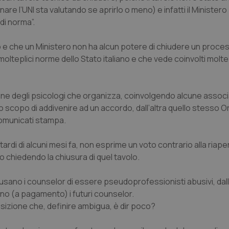
are l’UNI sta valutando se aprirlo o meno) e infatti il Ministero
di norma”.
 e che un Ministero non ha alcun potere di chiudere un proces
teplici norme dello Stato italiano e che vede coinvolti moltep
dine degli psicologi che organizza, coinvolgendo alcune associa
o scopo di addivenire ad un accordo, dall’altra quello stesso O
comunicati stampa.
ardi di alcuni mesi fa, non esprime un voto contrario alla riape
ro chiedendo la chiusura di quel tavolo.
ano i counselor di essere pseudoprofessionisti abusivi, dall’
ano (a pagamento) i futuri counselor.
osizione che, definire ambigua, è dir poco?