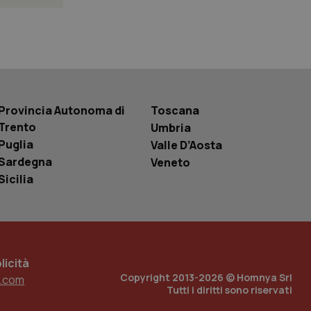
 tenere traccia
i Youtube incorporati
tics per mantenere
tore del sito web sta
ell'interfaccia di
 tenere traccia
Provincia Autonoma di
Toscana
i Youtube incorporati
Trento
Umbria
tore del sito web sta
ell'interfaccia di
Puglia
Valle D’Aosta
Sardegna
Veneto
 tenere traccia
Sicilia
r la gestione
one dell’esperienza
e per abilitare il
loggato con identity
icità
Copyright 2013-2026 © Homnya Srl
.com
Tutti i diritti sono riservati