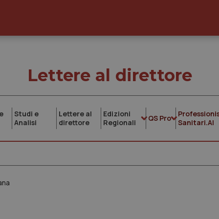
Lettere al direttore
e
Studi e
Lettere al
Edizioni
Professionis
QS Pro
Analisi
direttore
Regionali
Sanitari.AI
ana