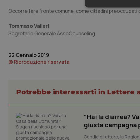
Neces
Occorre fare fronte comune, come cittadini preoccupati 
Tommaso Valleri
Segretario Generale AssoCounseling
22 Gennaio 2019
© Riproduzione riservata
I cookie necessari con
e l'accesso alle aree 
Nome
VISITOR_PRIVACY_
Potrebbe interessarti in Lettere a
“Hai la diarrea? V
CookieScriptConse
giusta campagna pr
Gentile direttore, la Regio