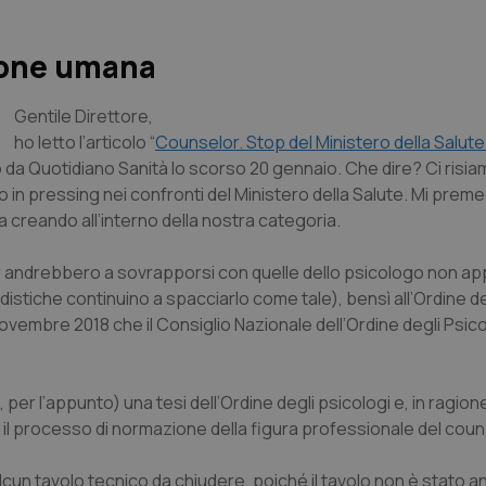
ione umana
Gentile Direttore
,
ho letto l’articolo “
Counselor. Stop del Ministero della Salute
o da Quotidiano Sanità lo scorso 20 gennaio. Che dire? Ci risia
o in pressing nei confronti del Ministero della Salute. Mi preme
a creando all’interno della nostra categoria.
selor andrebbero a sovrapporsi con quelle dello psicologo non ap
tiche continuino a spacciarlo come tale), bensì all’Ordine de
4 novembre 2018 che il Consiglio Nazionale dell’Ordine degli Psi
 per l’appunto) una tesi dell’Ordine degli psicologi e, in ragione 
e il processo di normazione della figura professionale del coun
lcun tavolo tecnico da chiudere, poiché il tavolo non è stato 