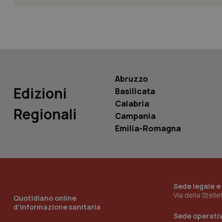
Nome
Nome
VISITOR_INFO1_LIV
_ga_0VMQEQKQ1N
__Secure-YNID
Abruzzo
Edizioni
Basilicata
Calabria
Regionali
Campania
YSC
Emilia-Romagna
__Secure-
ROLLOUT_TOKEN
tracking-sites-
ironfish-tracking-
named-enable
Sede legale e
Via della Stell
Quotidiano online
d'informazione sanitaria
Sede operati