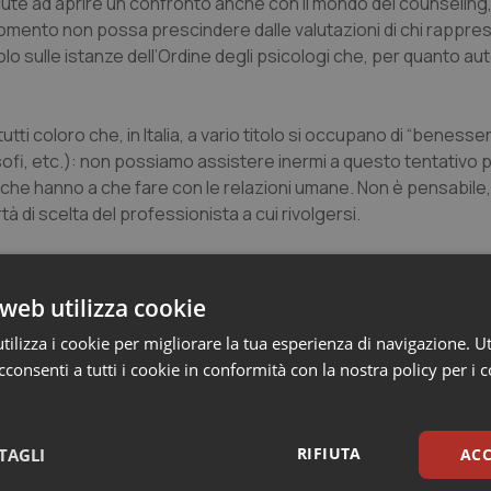
Salute ad aprire un confronto anche con il mondo del counseling
omento non possa prescindere dalle valutazioni di chi rappres
lo sulle istanze dell’Ordine degli psicologi che, per quanto aut
tti coloro che, in Italia, a vario titolo si occupano di “benesse
ilosofi, etc.): non possiamo assistere inermi a questo tentativ
ità che hanno a che fare con le relazioni umane. Non è pensabile,
rtà di scelta del professionista a cui rivolgersi.
elazioni, del potenziamento delle risorse personali, delle moda
tario, non tutti i rapporti tra gli esseri umani possono essere
web utilizza cookie
ilizza i cookie per migliorare la tua esperienza di navigazione. Ut
consenti a tutti i cookie in conformità con la nostra policy per i 
lute pubblica, non fa che promuovere istanze corporative che, 
e lo stesso: poiché non si riesce a collocare professionalment
ta lo Stato, pretendendo ulteriori riserve professionali.
RIFIUTA
TAGLI
ACC
tà e la professionalità di migliaia di colleghi per meri interess