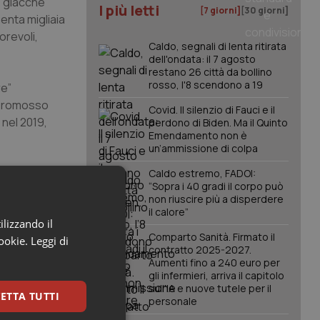
, giacché
I più letti
[7 giorni]
[30 giorni]
enta migliaia
orevoli,
Caldo, segnali di lenta ritirata
dell'ondata: il 7 agosto
restano 26 città da bollino
rosso, l'8 scendono a 19
re”
o promosso
Covid. Il silenzio di Fauci e il
 nel 2019,
perdono di Biden. Ma il Quinto
Emendamento non è
un’ammissione di colpa
lità con cui
Caldo estremo, FADOI:
“Sopra i 40 gradi il corpo può
non riuscire più a disperdere
il calore”
ilizzando il
Comparto Sanità. Firmato il
cookie.
Leggi di
con la salute
contratto 2025-2027.
e gli oltre
Aumenti fino a 240 euro per
gli infermieri, arriva il capitolo
sull'IA e nuove tutele per il
ETTA TUTTI
personale
i di bottega.