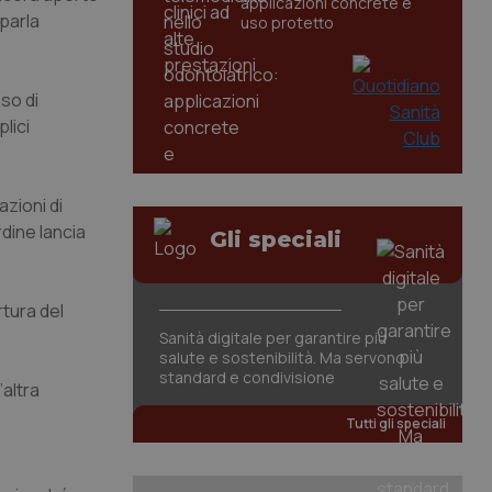
applicazioni concrete e
 parla
uso protetto
so di
lici
zioni di
rdine lancia
Gli speciali
rtura del
Sanità digitale per garantire più
salute e sostenibilità. Ma servono
standard e condivisione
altra
Tutti gli speciali