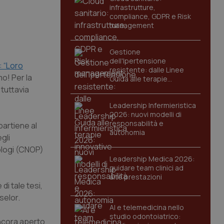
infrastrutture,
compliance, GDPR e Risk
management
Gestione
dell'Ipertensione
: “Loro
resistente: dalle Linee
mo! Per la
Guida alle terapie
innovative
 tuttavia
Leadership Infermieristica
2026: nuovi modelli di
responsabilità e
partiene al
autonomia
gli
cologi (CNOP)
Leadership Medica 2026:
guidare team clinici ad
alte prestazioni
di tale tesi,
selor.
AI e telemedicina nello
studio odontoiatrico:
ancora aperto