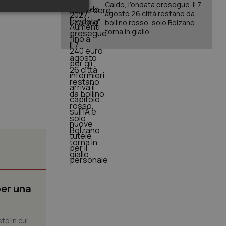
Caldo, l’ondata prosegue. Il 7
agosto 26 città restano da
keting
bollino rosso, solo Bolzano
torna in giallo
igazione sulle pagine
kie.
er memorizzare le
utente per la loro
 dati sul consenso
itiche e
tendo che le loro
ssioni future.
per una
l servizio Cookie-
erenze di consenso
sario che il banner
funzioni
to in cui