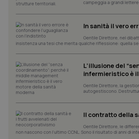
campeggia a grandi lettere ma
tracking-sites-ironf
tracking-enable
tracking-sites-ironf
In sanità il vero e
session-id
Gentile Direttore, nel diba
_ga
insistenza una tesi che merita qualche riflessione: quella se
L’illusione del “
infermieristico è 
PHPSESSID
Gentile Direttore, la gestio
autogestiscono. Destruttura
Il contratto della 
_ga_KM60CM4NPH
Gentile Direttore, le differ
non nascono con l’ultimo CCNL. Sono il risultato di anni di interv