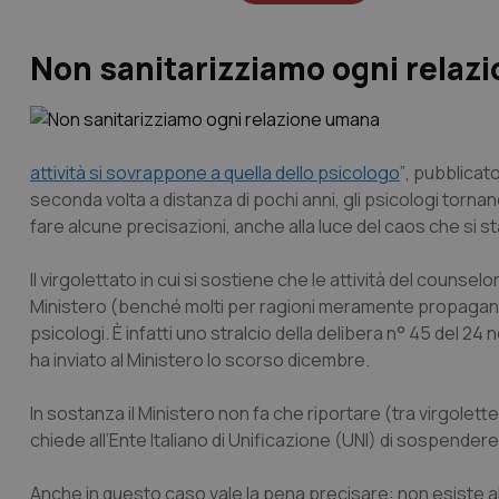
Non sanitarizziamo ogni relaz
attività si sovrappone a quella dello psicologo
”
, pubblicat
seconda volta a distanza di pochi anni, gli psicologi tornan
fare alcune precisazioni, anche alla luce del caos che si st
Il virgolettato in cui si sostiene che le attività del coun
Ministero (benché molti per ragioni meramente propagandis
psicologi. È infatti uno stralcio della delibera n° 45 del 2
ha inviato al Ministero lo scorso dicembre.
In sostanza il Ministero non fa che riportare (tra virgolette,
chiede all’Ente Italiano di Unificazione (UNI) di sospender
Anche in questo caso vale la pena precisare: non esiste a