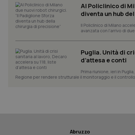
Al Policlinico di M
diventa un hub del
CookieScriptConse
Il Policlinico di Milano acce
avanzata con l’arrivo di due
tracking-sites-ironf
Puglia. Unità di cri
tracking-enable
d’attesa e conti
tracking-sites-ironf
session-id
Prima riunione, ieri in Pugli
Regione per rendere strutturale il monitoraggio e il controllo 
_ga
PHPSESSID
Abruzzo