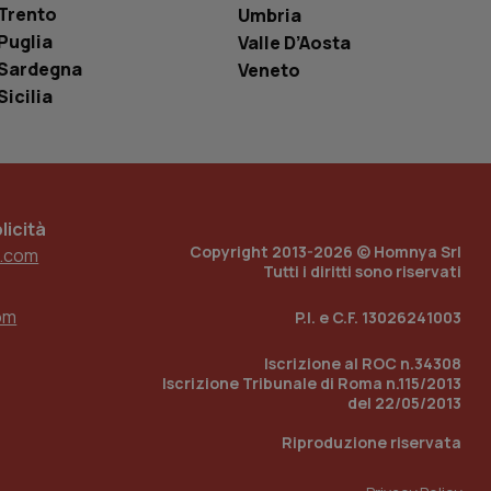
è un numero
Trento
Umbria
o in cui viene
r il sito, ma un
Puglia
Valle D’Aosta
tato di accesso per
Sardegna
Veneto
Sicilia
a Google Analytics
sione.
icità
 tenere traccia
i Youtube incorporati
tics per mantenere
Copyright 2013-2026 © Homnya Srl
.com
tore del sito web sta
Tutti i diritti sono riservati
ell'interfaccia di
om
P.I. e C.F. 13026241003
 tenere traccia
i Youtube incorporati
tore del sito web sta
Iscrizione al ROC n.34308
ell'interfaccia di
Iscrizione Tribunale di Roma n.115/2013
del 22/05/2013
 tenere traccia
Riproduzione riservata
r la gestione
one dell’esperienza