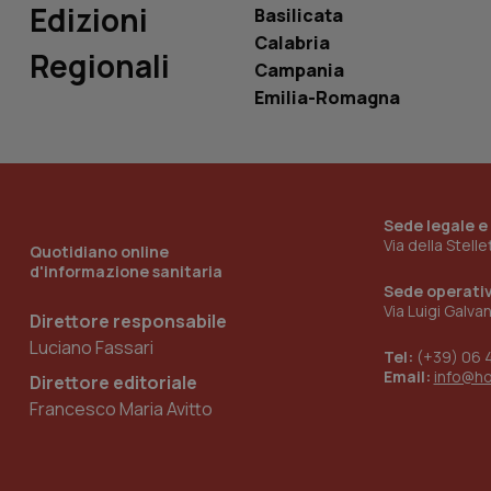
Edizioni
Basilicata
Calabria
Regionali
Campania
Emilia-Romagna
_ga_KM60CM4NPH
Nome
Nome
Sede legale e
VISITOR_INFO1_LIV
Via della Stell
_ga_0VMQEQKQ1N
Quotidiano online
d'informazione sanitaria
Sede operati
Via Luigi Galva
Direttore responsabile
__Secure-YNID
Luciano Fassari
Tel:
(+39) 06 
Email:
info@h
Direttore editoriale
Francesco Maria Avitto
YSC
__Secure-
ROLLOUT_TOKEN