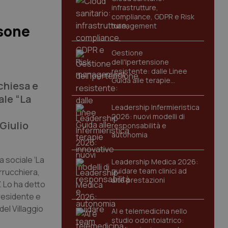
infrastrutture,
compliance, GDPR e Risk
management
rsone
Gestione
dell'Ipertensione
resistente: dalle Linee
Guida alle terapie
chiesa e
innovative
ale “La
Leadership Infermieristica
2026: nuovi modelli di
Giulio
responsabilità e
autonomia
a sociale ‘La
Leadership Medica 2026:
guidare team clinici ad
rrucchiera,
alte prestazioni
. Lo ha detto
presidente e
del Villaggio
AI e telemedicina nello
studio odontoiatrico: