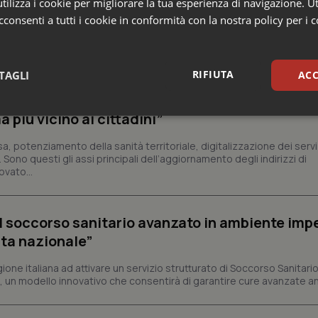
ilizza i cookie per migliorare la tua esperienza di navigazione. Ut
consenti a tutti i cookie in conformità con la nostra policy per i 
ia
RIFIUTA
TAGLI
ACC
sure per liste d’attesa e sanità territoriale.
 più vicino ai cittadini”
sari
Statistici
Mar
sa, potenziamento della sanità territoriale, digitalizzazione dei servi
ono questi gli assi principali dell’aggiornamento degli indirizzi di
vato...
Necessari
Statistici
Marketing
il soccorso sanitario avanzato in ambiente impe
sta nazionale”
tribuiscono a rendere fruibile il sito web abilitandone funzionalità di base quali la nav
protette del sito. Il sito web non è in grado di funzionare correttamente senza questi coo
ione italiana ad attivare un servizio strutturato di Soccorso Sanitar
Fornitore
/
Dominio
Scadenza
Descrizione
, un modello innovativo che consentirà di garantire cure avanzate an
METADATA
5 mesi 4
Questo cookie viene utilizzato p
YouTube
settimane
scelte di consenso e privacy dell'
.youtube.com
interazione con il sito. Registra i