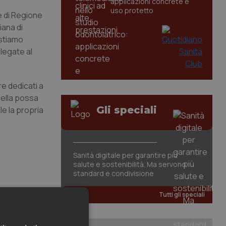
applicazioni concrete e
uso protetto
e di Regione
iana di
 stiamo
legate al
 dedicati a
della possa
Gli speciali
le la propria
Sanità digitale per garantire più
salute e sostenibilità. Ma servono
standard e condivisione
Tutti gli speciali