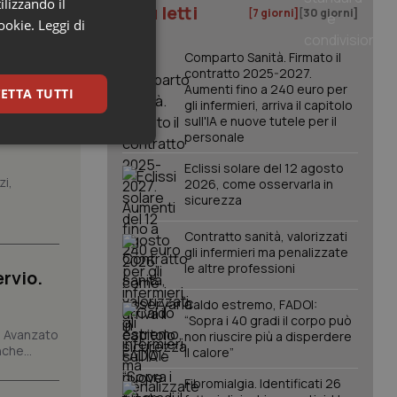
ilizzando il
I più letti
[7 giorni]
[30 giorni]
cookie.
Leggi di
Comparto Sanità. Firmato il
contratto 2025-2027.
Aumenti fino a 240 euro per
ETTA TUTTI
gli infermieri, arriva il capitolo
sull'IA e nuove tutele per il
personale
keting
Eclissi solare del 12 agosto
zi,
2026, come osservarla in
sicurezza
Contratto sanità, valorizzati
gli infermieri ma penalizzate
le altre professioni
rvio.
Caldo estremo, FADOI:
igazione sulle pagine
kie.
“Sopra i 40 gradi il corpo può
io Avanzato
non riuscire più a disperdere
che...
il calore”
er memorizzare le
Fibromialgia. Identificati 26
utente per la loro
 dati sul consenso