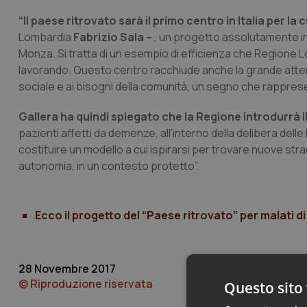
“Il paese ritrovato sarà il primo centro in Italia per la
Lombardia
Fabrizio Sala –
, un progetto assolutamente in
Monza. Si tratta di un esempio di efficienza che Regione 
lavorando. Questo centro racchiude anche la grande attenzi
sociale e ai bisogni della comunità, un segno che rappresen
Gallera ha quindi spiegato che la Regione introdurrà i
pazienti affetti da demenze, all'interno della delibera dell
costituire un modello a cui ispirarsi per trovare nuove str
autonomia, in un contesto protetto”.
Ecco il progetto del “Paese ritrovato” per malati d
28 Novembre 2017
© Riproduzione riservata
Questo sito 