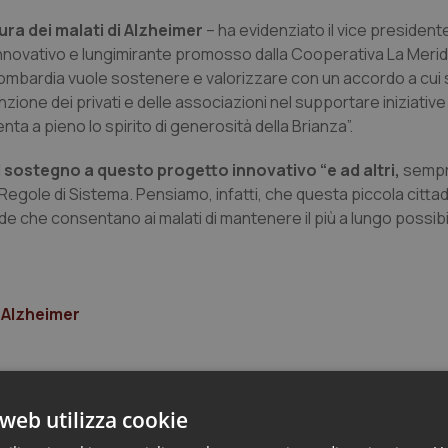
 cura dei malati di Alzheimer
– ha evidenziato il vice president
novativo e lungimirante promosso dalla Cooperativa La Merid
Lombardia vuole sostenere e valorizzare con un accordo a cui
one dei privati e delle associazioni nel supportare iniziative 
ta a pieno lo spirito di generosità della Brianza”.
l sostegno a questo progetto innovativo “e ad altri,
sempre
e Regole di Sistema. Pensiamo, infatti, che questa piccola citta
ade che consentano ai malati di mantenere il più a lungo possibi
i Alzheimer
web utilizza cookie