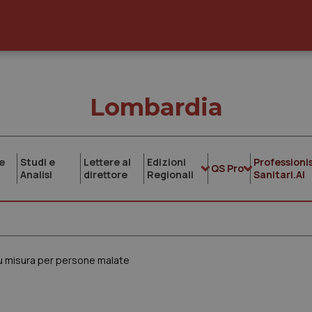
Lombardia
e
Studi e
Lettere al
Edizioni
Professionis
QS Pro
Analisi
direttore
Regionali
Sanitari.AI
su misura per persone malate