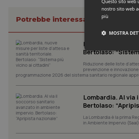
Questo sito web ut
nostro sito web ac
più
Potrebbe interessarti in Lombard
MOSTRA DET
Lombardia, nuove mi
Bertolaso: “Sistema
Neces
Riduzione delle liste d’atte
prevenzione e innovazione. S
programmazione 2026 del sistema sanitario regionale appro
Lombardia. Al via 
Bertolaso: “Apripi
I cookie necessari con
e l'accesso alle aree 
La Lombardia è la prima Reg
Nome
in Ambiente Impervio (Saai)
VISITOR_PRIVACY_