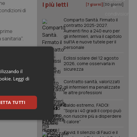
che
I più letti
[7 giorni]
[30 giorni]
ondizioni di
Comparto Sanità. Firmato il
contratto 2025-2027.
 prime
Aumenti fino a 240 euro per
gli infermieri, arriva il capitolo
sanitaria".
sull'IA e nuove tutele per il
personale
rà indetta
Eclissi solare del 12 agosto
2026, come osservarla in
sicurezza
ilizzando il
ficoltosa
cookie.
Leggi di
oprattutto i
Contratto sanità, valorizzati
 del
gli infermieri ma penalizzate
le altre professioni
ssimo Bando
ETTA TUTTI
Caldo estremo, FADOI:
“Sopra i 40 gradi il corpo può
non riuscire più a disperdere
keting
il calore”
Covid. Il silenzio di Fauci e il