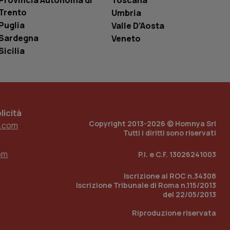
Provincia Autonoma di
Toscana
i Youtube incorporati
tics per mantenere
tore del sito web sta
Trento
Umbria
ell'interfaccia di
Puglia
Valle D’Aosta
Sardegna
Veneto
 tenere traccia
i Youtube incorporati
Sicilia
tore del sito web sta
ell'interfaccia di
 tenere traccia
r la gestione
one dell’esperienza
icità
Copyright 2013-2026 © Homnya Srl
.com
Tutti i diritti sono riservati
e per abilitare il
loggato con identity
om
P.I. e C.F. 13026241003
Iscrizione al ROC n.34308
Iscrizione Tribunale di Roma n.115/2013
del 22/05/2013
Riproduzione riservata