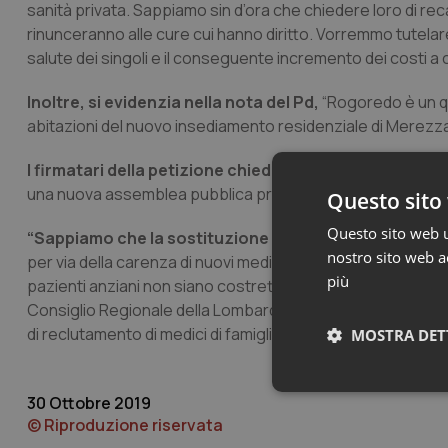
sanità privata. Sappiamo sin d’ora che chiedere loro di re
rinunceranno alle cure cui hanno diritto. Vorremmo tutelar
salute dei singoli e il conseguente incremento dei costi a car
Inoltre, si evidenzia nella nota del Pd,
“Rogoredo è un q
abitazioni del nuovo insediamento residenziale di Merezzat
I firmatari della petizione chiedono, quindi, che il dot
una nuova assemblea pubblica presso i locali della Parroc
Questo sito 
Questo sito web ut
“Sappiamo che la sostituzione dei medici di famiglia,
q
nostro sito web ac
per via della carenza di nuovi medici, ma questo non deve e
più
pazienti anziani non siano costretti a spostarsi altrove per
Consiglio Regionale della Lombardia, che sta seguendo que
di reclutamento di medici di famiglia anche una posizione 
MOSTRA DET
Neces
30 Ottobre 2019
© Riproduzione riservata