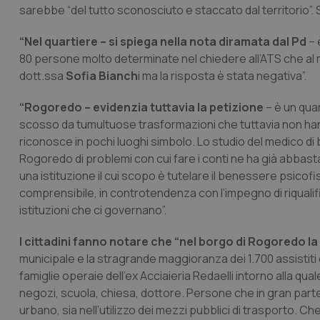
sarebbe “del tutto sconosciuto e staccato dal territorio”. S
“Nel quartiere – si spiega nella nota diramata dal Pd
– 
80 persone molto determinate nel chiedere all’ATS che a
dott.ssa
Sofia Bianch
i ma la risposta è stata negativa”.
“Rogoredo – evidenzia tuttavia la petizione
– è un quar
scosso da tumultuose trasformazioni che tuttavia non han
riconosce in pochi luoghi simbolo. Lo studio del medico di 
Rogoredo di problemi con cui fare i conti ne ha già abbasta
una istituzione il cui scopo è tutelare il benessere psic
comprensibile, in controtendenza con l’impegno di riqualifica
istituzioni che ci governano”.
I cittadini fanno notare che “nel borgo di Rogoredo la
municipale e la stragrande maggioranza dei 1.700 assistiti 
famiglie operaie dell’ex Acciaieria Redaelli intorno alla qua
negozi, scuola, chiesa, dottore. Persone che in gran parte
urbano, sia nell’utilizzo dei mezzi pubblici di trasporto. 