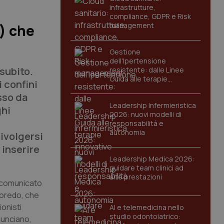
infrastrutture,
compliance, GDPR e Risk
management
o) che
Gestione
dell'Ipertensione
subito.
resistente: dalle Linee
Guida alle terapie
 confini
innovative
sso da
Leadership Infermieristica
ghi
2026: nuovi modelli di
responsabilità e
autonomia
rivolgersi
 inserire
Leadership Medica 2026:
guidare team clinici ad
alte prestazioni
o comunicato
ogoredo, che
ionisti
AI e telemedicina nello
studio odontoiatrico:
nunciano,