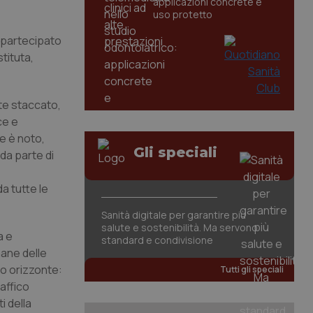
applicazioni concrete e
uso protetto
 partecipato
tituta,
nte staccato,
ce e
e è noto,
Gli speciali
da parte di
o
da tutte le
Sanità digitale per garantire più
salute e sostenibilità. Ma servono
a e
standard e condivisione
mane delle
oro orizzonte:
Tutti gli speciali
affico
i della