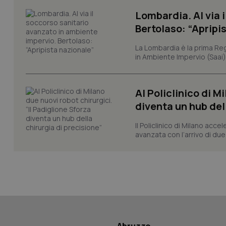
session-id
Lombardia. Al via 
_ga
Bertolaso: “Apripi
La Lombardia è la prima Reg
in Ambiente Impervio (Saai)
Al Policlinico di M
PHPSESSID
diventa un hub del
Il Policlinico di Milano acce
avanzata con l’arrivo di due
_ga_KM60CM4NPH
Nome
Nome
VISITOR_INFO1_LIV