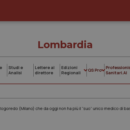
Lombardia
e
Studi e
Lettere al
Edizioni
Professionis
QS Pro
Analisi
direttore
Regionali
Sanitari.AI
 Rogoredo (Milano) che da oggi non ha più il “suo” unico medico di ba