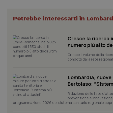
Potrebbe interessarti in Lombard
I cookie necessari con
e l'accesso alle aree 
Cresce la ricerca i
Nome
numero più alto de
VISITOR_PRIVACY_
Cresce il volume della ricer
condotti dalla rete regionale
CookieScriptConse
Lombardia, nuove mi
Bertolaso: “Sistema
Riduzione delle liste d’atte
tracking-sites-ironf
prevenzione e innovazione. S
tracking-enable
programmazione 2026 del sistema sanitario regionale appro
tracking-sites-ironf