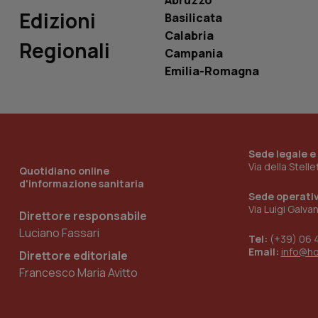
Abruzzo
_ga_0VMQEQKQ1N
Edizioni
Basilicata
Calabria
Regionali
Campania
__Secure-YNID
Emilia-Romagna
YSC
__Secure-
Sede legale e
ROLLOUT_TOKEN
Via della Stell
Quotidiano online
d'informazione sanitaria
tracking-sites-
ironfish-tracking-
Sede operati
named-enable
Via Luigi Galva
Direttore responsabile
Luciano Fassari
Tel:
(+39) 06 
Email:
info@h
Direttore editoriale
Francesco Maria Avitto