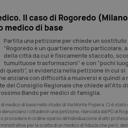
dico. Il caso di Rogoredo (Milan
co medico di base
Partita una petizione per chiede un sostituto 
“Rogoredo è un quartiere molto particolare, ai
della città da cui è fisicamente staccato, sco
tumultuose trasformazioni” e con “pochi luo
 questi”, si evidenzia nella petizione in cui si
e anziana con difficoltà a muoversi e quindi a 
nte del Consiglio Regionale che chiede all’Ats di
rossimo Bando per medici di famiglia.
à di medico di base nello studio di Via Monte Popera. Ci è stat
denunciano i cittadini in una petizione, rilanciata dal PD di R
ro procedere in ordine sparso all’individuazione di altri profess
mministrative per la scelta di un medico di fiducia che però, de