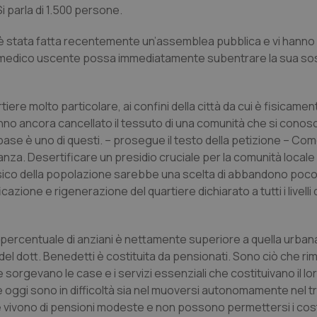
i parla di 1.500 persone.
è stata fatta recentemente un’assemblea pubblica e vi hanno
l medico uscente possa immediatamente subentrare la sua sos
tiere molto particolare, ai confini della città da cui è fisicame
no ancora cancellato il tessuto di una comunità che si conos
base è uno di questi. – prosegue il testo della petizione – Com
nza. Desertificare un presidio cruciale per la comunità locale 
ofisico della popolazione sarebbe una scelta di abbandono poc
zione e rigenerazione del quartiere dichiarato a tutti i livelli 
percentuale di anziani è nettamente superiore a quella urban
del dott. Benedetti è costituita da pensionati. Sono ciò che ri
le sorgevano le case e i servizi essenziali che costituivano il l
 oggi sono in difficoltà sia nel muoversi autonomamente nel tr
Che vivono di pensioni modeste e non possono permettersi i cost