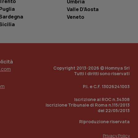
Trento
Umbria
o in cui viene
Puglia
r il sito, ma un
Valle D’Aosta
tato di accesso per
Sardegna
Veneto
Sicilia
a Google Analytics
sione.
icità
 tenere traccia
i Youtube incorporati
tics per mantenere
Copyright 2013-2026 © Homnya Srl
.com
tore del sito web sta
Tutti i diritti sono riservati
ell'interfaccia di
om
P.I. e C.F. 13026241003
 tenere traccia
i Youtube incorporati
tore del sito web sta
Iscrizione al ROC n.34308
ell'interfaccia di
Iscrizione Tribunale di Roma n.115/2013
del 22/05/2013
 tenere traccia
Riproduzione riservata
r la gestione
one dell’esperienza
Privacy Policy