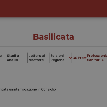
Basilicata
e
Studi e
Lettere al
Edizioni
Professionis
QS Pro
Analisi
direttore
Regionali
Sanitari.AI
ntata un’interrogazione in Consiglio