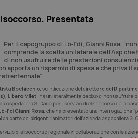
elisoccorso. Presentata
Per il capogruppo di Lb-Fdi, Gianni Rosa, “non 
comprende la scelta unilaterale dell’Asp che 
di non usufruire delle prestazioni consulenzia
on apporta un risparmio di spesa e che priva il s
ratrentennale”.
ttista Bochicchio
, su indicazione del d
irettore del Dipartim
), Libero Mileti
, ha unilateralmente deciso di non usufruire d
enda ospedaliera S. Carlo per il servizio di elisoccorso della ba
Lb-Fdi Gianni Rosa
, che ha presentato una interrogazione “
i da parte dei dirigenti rianimatori dell’azienda ospedaliera S. C
 servizio di elisoccorso regionale in collaborazione con le azie