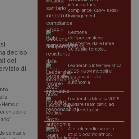
infrastrutture,
compliance, GDPR e Risk
management
Gestione
dell'Ipertensione
si
resistente: dalle Linee
Guida alle terapie
ha deciso
innovative
li dei
Leadership Infermieristica
ervizio di
2026: nuovi modelli di
responsabilità e
autonomia
ento
elle
Leadership Medica 2026:
se Hems di
guidare team clinici ad
alte prestazioni
per chiedere
arlo”.
AI e telemedicina nello
nde sanitarie
studio odontoiatrico: