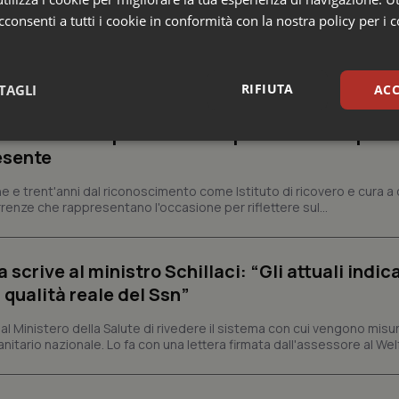
consenti a tutti i cookie in conformità con la nostra policy per i 
a
RIFIUTA
TAGLI
ACC
ienza dello Spallanzani: capire la ricerca per
sari
Statistici
Mar
esente
e e trent'anni dal riconoscimento come Istituto di ricovero e cura a 
rrenze che rappresentano l'occasione per riflettere sul...
crive al ministro Schillaci: “Gli attuali indica
Necessari
Statistici
Marketing
 qualità reale del Ssn”
tribuiscono a rendere fruibile il sito web abilitandone funzionalità di base quali la nav
protette del sito. Il sito web non è in grado di funzionare correttamente senza questi coo
 Ministero della Salute di rivedere il sistema con cui vengono misur
itario nazionale. Lo fa con una lettera firmata dall'assessore al Welf
Fornitore
/
Dominio
Scadenza
Descrizione
METADATA
5 mesi 4
Questo cookie viene utilizzato p
YouTube
settimane
scelte di consenso e privacy dell'
.youtube.com
interazione con il sito. Registra i