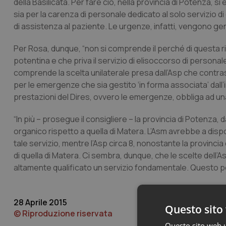
della Basilicata. Per fare ciò, nella provincia di Potenza, 
sia per la carenza di personale dedicato al solo servizio di
di assistenza al paziente. Le urgenze, infatti, vengono ge
Per Rosa, dunque, “non si comprende il perché di questa r
potentina e che priva il servizio di elisoccorso di persona
comprende la scelta unilaterale presa dall’Asp che contras
per le emergenze che sia gestito ‘in forma associata’ dall’
prestazioni del Dires, ovvero le emergenze, obbliga ad una
“In più – prosegue il consigliere – la provincia di Potenza
organico rispetto a quella di Matera. L’Asm avrebbe a disp
tale servizio, mentre l’Asp circa 8, nonostante la provinc
di quella di Matera. Ci sembra, dunque, che le scelte dell
altamente qualificato un servizio fondamentale. Questo po
28 Aprile 2015
Questo sito 
© Riproduzione riservata
Questo sito web ut