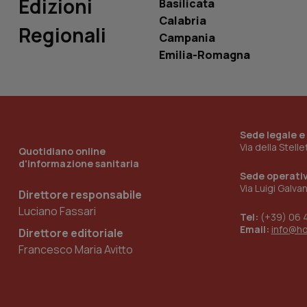
Edizioni
Basilicata
Calabria
Regionali
Campania
Emilia-Romagna
_ga_KM60CM4NPH
Nome
Nome
Sede legale e
VISITOR_INFO1_LIV
Via della Stell
Quotidiano online
_ga_0VMQEQKQ1N
d'informazione sanitaria
Sede operati
Via Luigi Galva
Direttore responsabile
__Secure-YNID
Luciano Fassari
Tel:
(+39) 06 
Email:
info@h
Direttore editoriale
Francesco Maria Avitto
YSC
__Secure-
ROLLOUT_TOKEN