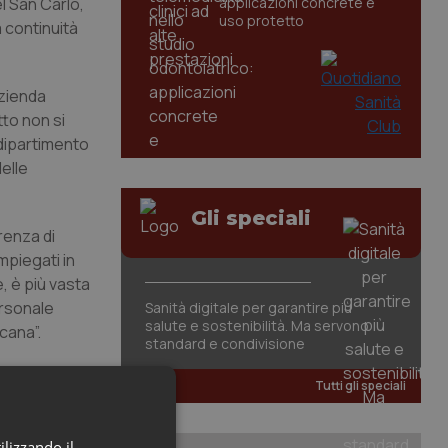
el San Carlo,
applicazioni concrete e
uso protetto
a continuità
azienda
tto non si
 dipartimento
elle
Gli speciali
renza di
mpiegati in
, è più vasta
ersonale
Sanità digitale per garantire più
salute e sostenibilità. Ma servono
cana”.
standard e condivisione
Tutti gli speciali
ilizzando il