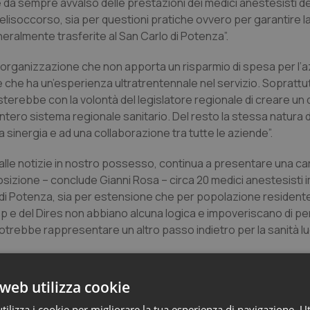
si è da sempre avvalso delle prestazioni dei medici anestesisti d
 elisoccorso, sia per questioni pratiche ovvero per garantire l
neralmente trasferite al San Carlo di Potenza”.
iorganizzazione che non apporta un risparmio di spesa per l’
le che ha un’esperienza ultratrentennale nel servizio. Soprattu
terebbe con la volontà del legislatore regionale di creare un
intero sistema regionale sanitario. Del resto la stessa natura d
 sinergia e ad una collaborazione tra tutte le aziende”.
, dalle notizie in nostro possesso, continua a presentare una ca
osizione – conclude Gianni Rosa – circa 20 medici anestesisti i
ia di Potenza, sia per estensione che per popolazione residente
’Asp e del Dires non abbiano alcuna logica e impoveriscano di p
trebbe rappresentare un altro passo indietro per la sanità lu
web utilizza cookie
ilizza i cookie per migliorare la tua esperienza di navigazione. Ut