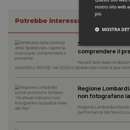
nostro sito web ac
più
Potrebbe interessarti in Basilicat
MOSTRA DET
Settimana della Sc
Neces
comprendere il pr
Novant'anni dalla fondazion
scientifico (IRCCS): nel 2026 lo Spallanzani celebra due rico
Regione Lombardia s
non fotografano la
I cookie necessari con
e l'accesso alle aree 
Regione Lombardia chiede al
performance del Servizio san
Nome
VISITOR_PRIVACY_