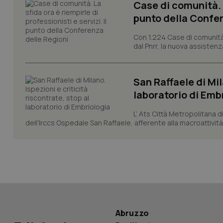
Case di comunità. L
punto della Confer
CookieScriptConse
Con 1.224 Case di comunità a
dal Pnrr, la nuova assistenza
tracking-sites-ironf
San Raffaele di Mil
tracking-enable
laboratorio di Emb
tracking-sites-ironf
session-id
L’ Ats Città Metropolitana d
dell'Irccs Ospedale San Raffaele, afferente alla macroattività 
_ga
PHPSESSID
Abruzzo