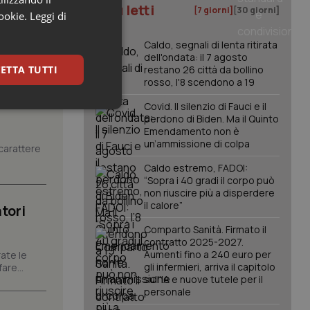
I più letti
[7 giorni]
[30 giorni]
cookie.
Leggi di
Caldo, segnali di lenta ritirata
dell'ondata: il 7 agosto
ETTA TUTTI
restano 26 città da bollino
rosso, l'8 scendono a 19
Covid. Il silenzio di Fauci e il
keting
perdono di Biden. Ma il Quinto
Emendamento non è
un’ammissione di colpa
carattere
Caldo estremo, FADOI:
“Sopra i 40 gradi il corpo può
non riuscire più a disperdere
il calore”
tori
Comparto Sanità. Firmato il
igazione sulle pagine
contratto 2025-2027.
kie.
Aumenti fino a 240 euro per
ate le
gli infermieri, arriva il capitolo
are...
sull'IA e nuove tutele per il
er memorizzare le
personale
utente per la loro
 dati sul consenso