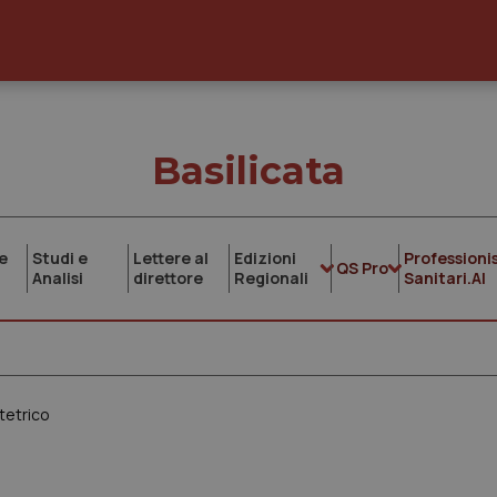
Basilicata
e
Studi e
Lettere al
Edizioni
Professionis
QS Pro
Analisi
direttore
Regionali
Sanitari.AI
stetrico