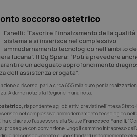
pronto soccorso ostetrico
Fanelli: “Favorire l’innalzamento della qualità
sistema e si inserisce nel complessivo
ammodernamento tecnologico nell’ambito del
iera lucana”. Il Dg Spera: “Potrà prevedere anch
 garantire un adeguato approfondimento diagno
a dell’assistenza erogata”.
zazione di risorse, pari a circa 655 mila euro per la realizzazio
a. A darne notizia la Regione in una nota.
ostetrico,
rispondente agli obiettivi previsti nell’intesa Stato
 si inserisce nel complessivo ammodernamento tecnologico nell’
, ha dichiarato l’assessore alla Salute
Francesco Fanelli.
“Co
si prosegue con convinzione lungo il cammino intrapreso dall’
ttadini e del conseguimento di uno standard uniformemente elev