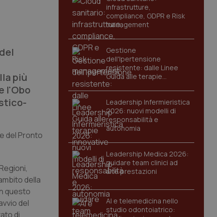
infrastrutture,
compliance, GDPR e Risk
management
 del
Gestione
dell'Ipertensione
resistente: dalle Linee
la più
Guida alle terapie
innovative
e l'Obo
stico-
Leadership Infermieristica
2026: nuovi modelli di
responsabilità e
autonomia
ne del Pronto
Leadership Medica 2026:
guidare team clinici ad
-Regioni,
alte prestazioni
ambito della
n questo
AI e telemedicina nello
avvio del
studio odontoiatrico:
ato di