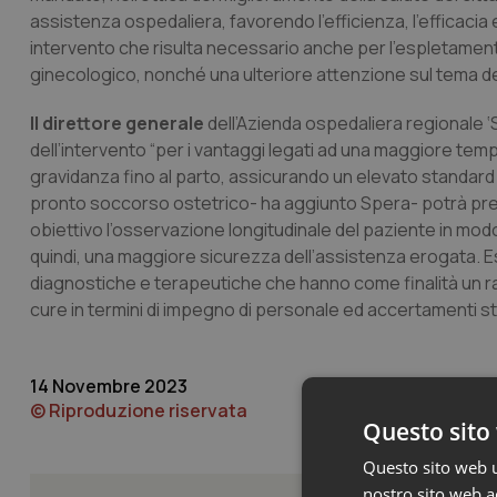
assistenza ospedaliera, favorendo l’efficienza, l’efficacia 
intervento che risulta necessario anche per l’espletamento
ginecologico, nonché una ulteriore attenzione sul tema dell’
Il direttore generale
dell’Azienda ospedaliera regionale ‘
dell’intervento “per i vantaggi legati ad una maggiore tem
gravidanza fino al parto, assicurando un elevato standard 
pronto soccorso ostetrico- ha aggiunto Spera- potrà pr
obiettivo l’osservazione longitudinale del paziente in m
quindi, una maggiore sicurezza dell’assistenza erogata. E
diagnostiche e terapeutiche che hanno come finalità un ra
cure in termini di impegno di personale ed accertamenti str
14 Novembre 2023
© Riproduzione riservata
Questo sito 
Questo sito web ut
nostro sito web ac