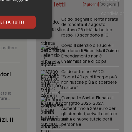
I più letti
[7 giorni]
[30 giorni]
Caldo, segnali di lenta ritirata
ETTA TUTTI
dell'ondata: il 7 agosto
restano 26 città da bollino
rosso, l'8 scendono a 19
keting
Covid. Il silenzio di Fauci e il
carattere
perdono di Biden. Ma il Quinto
Emendamento non è
un’ammissione di colpa
Caldo estremo, FADOI:
tori
“Sopra i 40 gradi il corpo può
non riuscire più a disperdere
il calore”
igazione sulle pagine
ate le
kie.
Comparto Sanità. Firmato il
are...
contratto 2025-2027.
Aumenti fino a 240 euro per
gli infermieri, arriva il capitolo
er memorizzare le
i. Il
utente per la loro
sull'IA e nuove tutele per il
 dati sul consenso
personale
itiche e
tendo che le loro