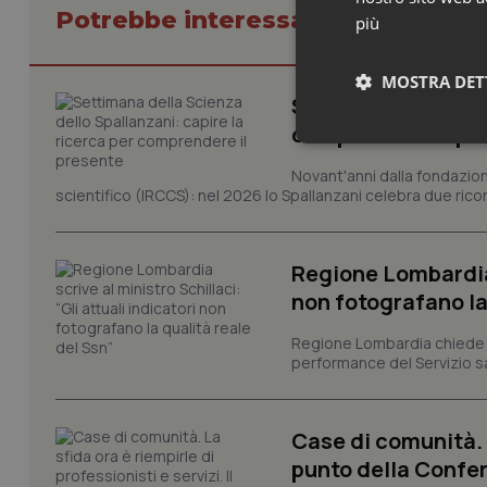
Potrebbe interessarti in Basilicat
più
MOSTRA DET
Settimana della Sc
comprendere il pr
Neces
Novant'anni dalla fondazion
scientifico (IRCCS): nel 2026 lo Spallanzani celebra due rico
Regione Lombardia s
non fotografano la
I cookie necessari con
Regione Lombardia chiede al
e l'accesso alle aree 
performance del Servizio san
Nome
VISITOR_PRIVACY_
Case di comunità. L
punto della Confer