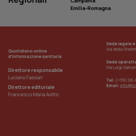
Campania
Emilia-Romagna
_ga_KM60CM4NPH
Sede legale e
Nome
Nome
Via della Stell
Quotidiano online
VISITOR_INFO1_LIV
d'informazione sanitaria
_ga_0VMQEQKQ1N
Sede operati
Via Luigi Galva
Direttore responsabile
Luciano Fassari
__Secure-YNID
Tel:
(+39) 06 
Email:
info@h
Direttore editoriale
Francesco Maria Avitto
YSC
__Secure-
ROLLOUT_TOKEN
tracking-sites-