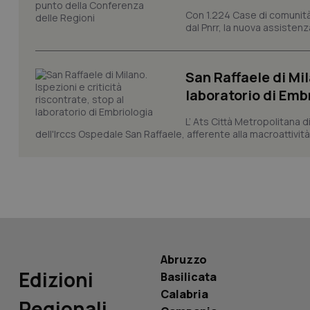
Con 1.224 Case di comunità a
dal Pnrr, la nuova assistenza
CookieScriptConse
San Raffaele di Mil
tracking-sites-ironf
laboratorio di Emb
tracking-enable
L’ Ats Città Metropolitana d
tracking-sites-ironf
dell'Irccs Ospedale San Raffaele, afferente alla macroattività 
session-id
_ga
Abruzzo
PHPSESSID
Edizioni
Basilicata
Calabria
Regionali