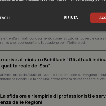
a
RIFIUTA
TAGLI
ACC
ienza dello Spallanzani: capire la ricerca per
esente
sari
Statistici
Mar
e e trent'anni dal riconoscimento come Istituto di ricovero e cura a 
rrenze che rappresentano l'occasione per riflettere sul...
crive al ministro Schillaci: “Gli attuali indica
 qualità reale del Ssn”
Necessari
Statistici
Marketing
tribuiscono a rendere fruibile il sito web abilitandone funzionalità di base quali la nav
 Ministero della Salute di rivedere il sistema con cui vengono misur
protette del sito. Il sito web non è in grado di funzionare correttamente senza questi coo
itario nazionale. Lo fa con una lettera firmata dall'assessore al Welf
Fornitore
/
Dominio
Scadenza
Descrizione
METADATA
5 mesi 4
Questo cookie viene utilizzato p
YouTube
a sfida ora è riempirle di professionisti e serviz
settimane
scelte di consenso e privacy dell'
.youtube.com
interazione con il sito. Registra i
enza delle Regioni
del visitatore riguardo a varie pol
impostazioni sulla privacy, garan