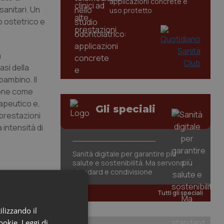
applicazioni concrete e
sanitari. Un
uso protetto
o ostetrico e
a
asi della
bambino. Il
pone come
apeutico e,
Gli speciali
 prestazioni
intensità di
Sanità digitale per garantire più
salute e sostenibilità. Ma servono
standard e condivisione
Tutti gli speciali
ilizzando il
cookie.
Leggi di