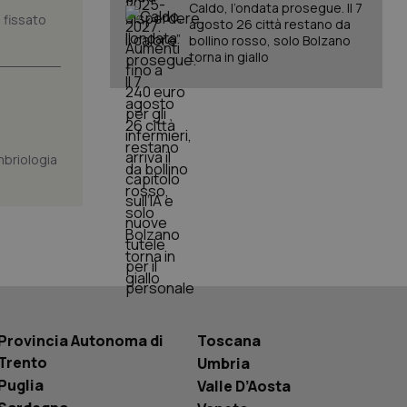
Caldo, l’ondata prosegue. Il 7
ssioni future.
 fissato
agosto 26 città restano da
l servizio Cookie-
bollino rosso, solo Bolzano
erenze di consenso
torna in giallo
sario che il banner
funzioni
pplicazione per
nonimo.
mbriologia
pplicazione per
co al visitatore.
to a Google
ggiornamento
lisi più comunemente
ie viene utilizzato
segnando un numero
dentificatore del
a di pagina in un
i di visitatori,
di analisi dei siti.
Provincia Autonoma di
Toscana
basate sul
entificatore
Trento
Umbria
le variabili di
è un numero
Puglia
Valle D’Aosta
o in cui viene