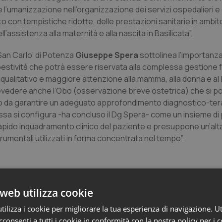
e l’umanizzazione nell’organizzazione dei servizi ospedalieri e 
 con tempistiche ridotte, delle prestazioni sanitarie in ambit
assistenza alla maternità e alla nascita in Basilicata”.
San Carlo’ di Potenza
Giuseppe Spera
sottolinea l’importanz
pestività che potrà essere riservata alla complessa gestione f
qualitativo e maggiore attenzione alla mamma, alla donna e al 
evedere anche l’Obo (osservazione breve ostetrica) che si 
odo da garantire un adeguato approfondimento diagnostico-ter
ssa si configura -ha concluso il Dg Spera- come un insieme di
pido inquadramento clinico del paziente e presuppone un’alta 
umentali utilizzati in forma concentrata nel tempo”.
web utilizza cookie
ilizza i cookie per migliorare la tua esperienza di navigazione. Ut
consenti a tutti i cookie in conformità con la nostra policy per i 