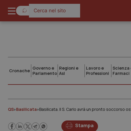
Governo e
Regioni e
Lavoro e
Scienza 
Cronache
Parlamento
Asl
Professioni
Farmaci
QS
»
Basilicata
»
Basilicata. Il S. Carlo avrà un pronto soccorso o
Stampa