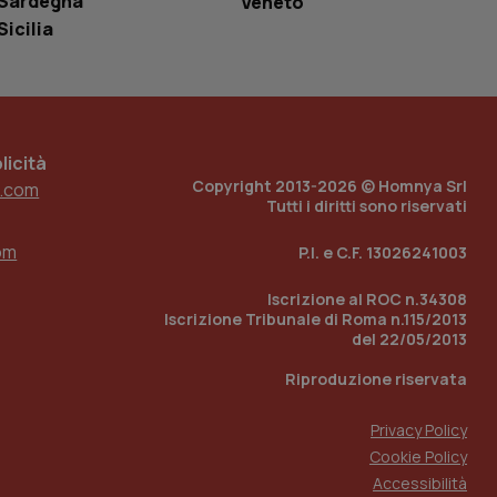
Sardegna
Veneto
r il sito, ma un
tato di accesso per
Sicilia
a Google Analytics
sione.
icità
Copyright 2013-2026 © Homnya Srl
.com
 tenere traccia
Tutti i diritti sono riservati
i Youtube incorporati
tics per mantenere
tore del sito web sta
ell'interfaccia di
om
P.I. e C.F. 13026241003
 tenere traccia
Iscrizione al ROC n.34308
i Youtube incorporati
Iscrizione Tribunale di Roma n.115/2013
tore del sito web sta
ell'interfaccia di
del 22/05/2013
Riproduzione riservata
 tenere traccia
Privacy Policy
r la gestione
one dell’esperienza
Cookie Policy
Accessibilità
e per abilitare il