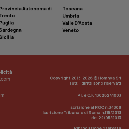
le variabili di
è un numero
Provincia Autonoma di
Toscana
o in cui viene
Trento
r il sito, ma un
Umbria
tato di accesso per
Puglia
Valle D’Aosta
Sardegna
Veneto
a Google Analytics
sione.
Sicilia
 tenere traccia
i Youtube incorporati
tics per mantenere
icità
tore del sito web sta
Copyright 2013-2026 © Homnya Srl
ell'interfaccia di
.com
Tutti i diritti sono riservati
 tenere traccia
i Youtube incorporati
om
P.I. e C.F. 13026241003
tore del sito web sta
ell'interfaccia di
Iscrizione al ROC n.34308
Iscrizione Tribunale di Roma n.115/2013
 tenere traccia
del 22/05/2013
r la gestione
Riproduzione riservata