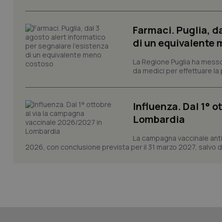
Farmaci. Puglia, d
di un equivalente
CookieScriptConse
La Regione Puglia ha messo 
da medici per effettuare la 
tracking-sites-ironf
tracking-enable
Influenza. Dal 1° 
tracking-sites-ironf
Lombardia
session-id
La campagna vaccinale anti
_ga
2026, con conclusione prevista per il 31 marzo 2027, salvo div
PHPSESSID