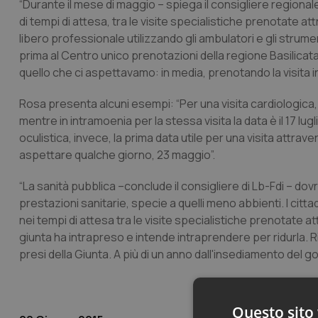
“Durante il mese di maggio – spiega il consigliere regional
di tempi di attesa, tra le visite specialistiche prenotate at
libero professionale utilizzando gli ambulatori e gli strume
prima al Centro unico prenotazioni della regione Basilicata e
quello che ci aspettavamo: in media, prenotando la visita 
Rosa presenta alcuni esempi: “Per una visita cardiologica,
mentre in intramoenia per la stessa visita la data è il 17 l
oculistica, invece, la prima data utile per una visita attrav
aspettare qualche giorno, 23 maggio”.
“La sanità pubblica –conclude il consigliere di Lb-Fdi – dovre
prestazioni sanitarie, specie a quelli meno abbienti. I citta
nei tempi di attesa tra le visite specialistiche prenotate att
giunta ha intrapreso e intende intraprendere per ridurla. Rid
presi della Giunta. A più di un anno dall'insediamento del 
Questo sito 