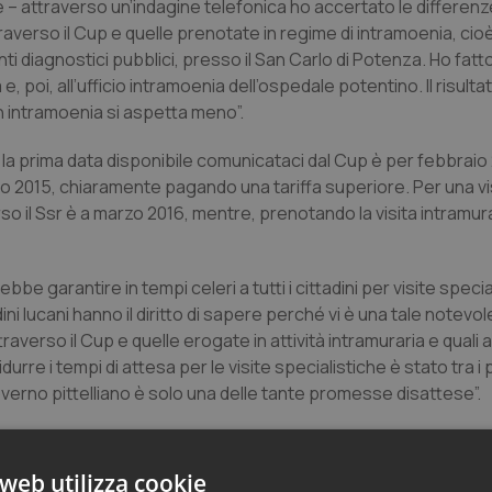
e – attraverso un’indagine telefonica ho accertato le differenze
traverso il Cup e quelle prenotate in regime di intramoenia, cioè 
nti diagnostici pubblici, presso il San Carlo di Potenza. Ho fatt
, poi, all’ufficio intramoenia dell’ospedale potentino. Il risulta
in intramoenia si aspetta meno”.
 la prima data disponibile comunicataci dal Cup è per febbraio
uglio 2015, chiaramente pagando una tariffa superiore. Per una vi
erso il Ssr è a marzo 2016, mentre, prenotando la visita intramu
bbe garantire in tempi celeri a tutti i cittadini per visite specia
dini lucani hanno il diritto di sapere perché vi è una tale notevo
raverso il Cup e quelle erogate in attività intramuraria e quali a
urre i tempi di attesa per le visite specialistiche è stato tra i
governo pittelliano è solo una delle tante promesse disattese”.
web utilizza cookie