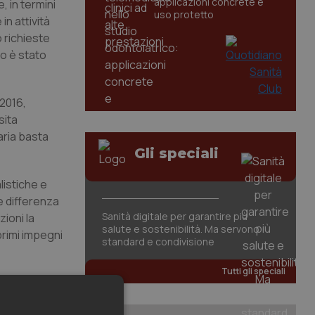
applicazioni concrete e
, in termini
uso protetto
in attività
o richieste
to è stato
 2016,
sita
raria basta
Gli speciali
listiche e
le differenza
Sanità digitale per garantire più
zioni la
salute e sostenibilità. Ma servono
 primi impegni
standard e condivisione
Tutti gli speciali