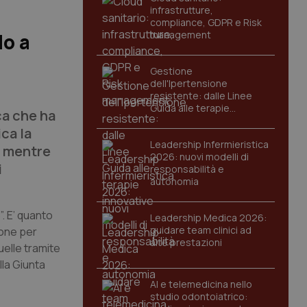
infrastrutture,
compliance, GDPR e Risk
management
No a
Gestione
dell'Ipertensione
resistente: dalle Linee
Guida alle terapie
ca che ha
innovative
ca la
Leadership Infermieristica
, mentre
2026: nuovi modelli di
i
responsabilità e
autonomia
”. E’ quanto
Leadership Medica 2026:
guidare team clinici ad
ione per
alte prestazioni
uelle tramite
lla Giunta
AI e telemedicina nello
studio odontoiatrico: