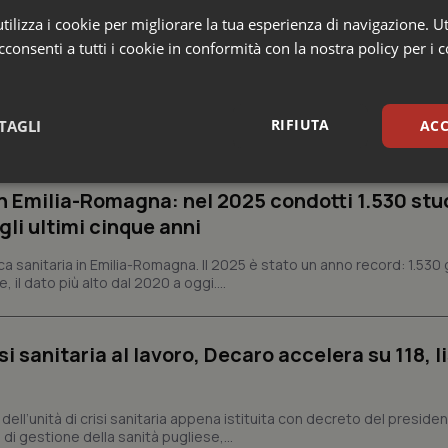
ilizza i cookie per migliorare la tua esperienza di navigazione. Ut
consenti a tutti i cookie in conformità con la nostra policy per i 
a
RIFIUTA
TAGLI
ACC
sari
Statistici
Mar
n Emilia-Romagna: nel 2025 condotti 1.530 studi
gli ultimi cinque anni
ca sanitaria in Emilia-Romagna. Il 2025 è stato un anno record: 1.530 g
, il dato più alto dal 2020 a oggi....
Necessari
Statistici
Marketing
si sanitaria al lavoro, Decaro accelera su 118, l
tribuiscono a rendere fruibile il sito web abilitandone funzionalità di base quali la nav
protette del sito. Il sito web non è in grado di funzionare correttamente senza questi coo
Fornitore
/
Dominio
Scadenza
Descrizione
a, dell’unità di crisi sanitaria appena istituita con decreto del preside
di gestione della sanità pugliese,...
METADATA
5 mesi 4
Questo cookie viene utilizzato p
YouTube