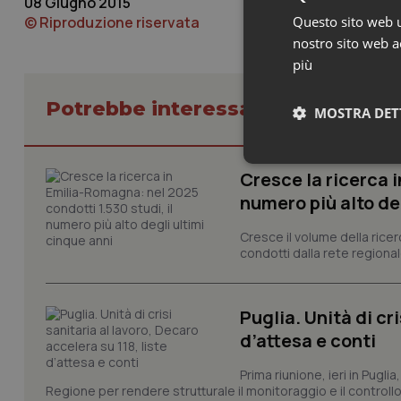
08 Giugno 2015
© Riproduzione riservata
Questo sito web ut
nostro sito web ac
più
Potrebbe interessarti in Basilicat
MOSTRA DET
Neces
Cresce la ricerca i
numero più alto de
Cresce il volume della ricer
condotti dalla rete regionale
Puglia. Unità di cri
I cookie necessari con
d’attesa e conti
e l'accesso alle aree 
Nome
Prima riunione, ieri in Pugli
Regione per rendere strutturale il monitoraggio e il controllo 
VISITOR_PRIVACY_