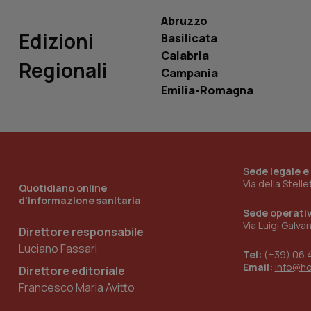
Abruzzo
Edizioni
Basilicata
Calabria
Regionali
Campania
_ga_KM60CM4NPH
Emilia-Romagna
Nome
Nome
VISITOR_INFO1_LIV
_ga_0VMQEQKQ1N
Sede legale e
Via della Stell
Quotidiano online
d'informazione sanitaria
Sede operati
__Secure-YNID
Via Luigi Galva
Direttore responsabile
Luciano Fassari
Tel:
(+39) 06 
Email:
info@h
Direttore editoriale
YSC
Francesco Maria Avitto
__Secure-