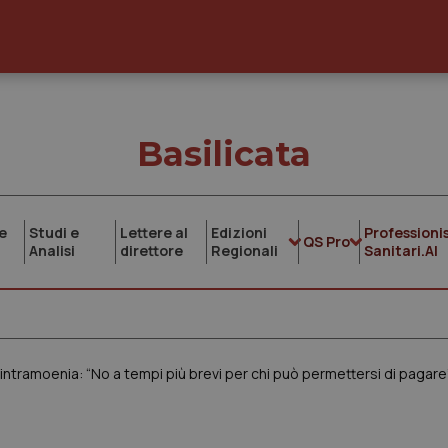
Basilicata
e
Studi e
Lettere al
Edizioni
Professionis
QS Pro
Analisi
direttore
Regionali
Sanitari.AI
l’intramoenia: “No a tempi più brevi per chi può permettersi di pagare