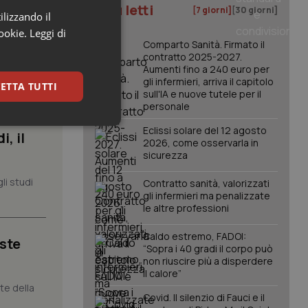
I più letti
[7 giorni]
[30 giorni]
ilizzando il
cookie.
Leggi di
Comparto Sanità. Firmato il
contratto 2025-2027.
Aumenti fino a 240 euro per
gli infermieri, arriva il capitolo
ETTA TUTTI
sull'IA e nuove tutele per il
personale
keting
Eclissi solare del 12 agosto
, il
2026, come osservarla in
sicurezza
li studi
Contratto sanità, valorizzati
gli infermieri ma penalizzate
le altre professioni
Caldo estremo, FADOI:
iste
“Sopra i 40 gradi il corpo può
igazione sulle pagine
non riuscire più a disperdere
kie.
il calore”
nte della
Covid. Il silenzio di Fauci e il
er memorizzare le